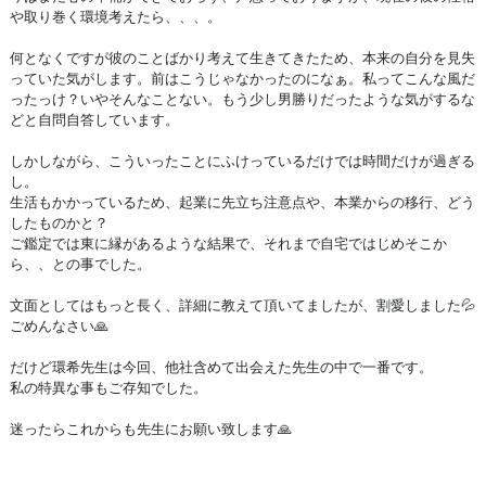
や取り巻く環境考えたら、、、。
何となくですが彼のことばかり考えて生きてきたため、本来の自分を見失
っていた気がします。前はこうじゃなかったのになぁ。私ってこんな風だ
ったっけ？いやそんなことない。もう少し男勝りだったような気がするな
どと自問自答しています。
しかしながら、こういったことにふけっているだけでは時間だけが過ぎる
し。
生活もかかっているため、起業に先立ち注意点や、本業からの移行、どう
したものかと？
ご鑑定では東に縁があるような結果で、それまで自宅ではじめそこか
ら、、との事でした。
文面としてはもっと長く、詳細に教えて頂いてましたが、割愛しました💦
ごめんなさい🙏
だけど環希先生は今回、他社含めて出会えた先生の中で一番です。
私の特異な事もご存知でした。
迷ったらこれからも先生にお願い致します🙏