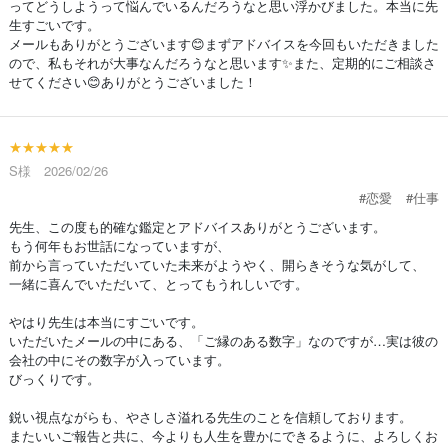
ってどうしようって悩んでいるんだろうなと思い浮かびました。本当に先
生すごいです。
メールもありがとうございます😊まずアドバイスを今回もいただきました
ので、私もそれが大事なんだろうなと思います✨また、定期的にご相談さ
せてください😊ありがとうございました！
★★★★★
S様 2026/02/26
#恋愛
#仕事
先生、この度も的確な鑑定とアドバイスありがとうございます。
もう何年もお世話になっていますが、
前から言っていただいていた未来がようやく、開らきそうな気がして、
一緒に喜んでいただいて、とってもうれしいです。
やはり先生は本当にすごいです。
いただいたメールの中にある、「ご縁のある数字」なのですが…実は彼の
会社の中にその数字が入っています。
びっくりです。
鋭い視点ながらも、やさしさ溢れる先生のことを信頼しております。
またいいご報告と共に、今よりも人生を豊かにできるように、よろしくお