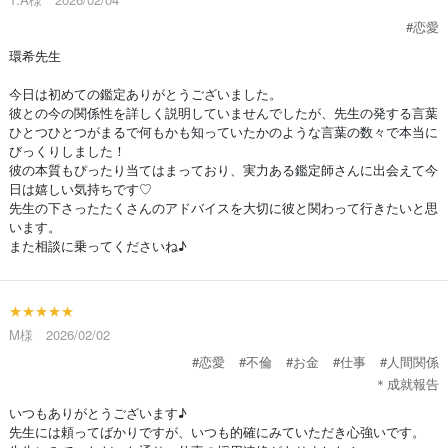
#恋愛
環希先生
今日は初めての鑑定ありがとうございました。
彼との今の関係性を詳しく説明していませんでしたが、先生の発する言葉
ひとつひとつがまるで何もかも知っていたかのような言葉の数々で本当に
びっくりしました！
彼の本質もぴったり当てはまっており、実力ある鑑定師さんに出会えて今
日は嬉しい気持ちです♡
先生の下さったたくさんのアドバイスを大切に彼と関わって行きたいと思
います。
また相談に乗ってくださいね♪
★★★★★
M様 2026/02/02
#恋愛
#不倫
#お金
#仕事
#人間関係
＊成就報告
いつもありがとうございます♪
先生には頼ってばかりですが、いつも的確にみていただき心強いです。