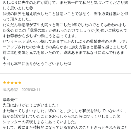
久しぶりに先生のお声が聞けて、また第一声で私だと気づいてくださり嬉
しく思いました😊
我慢の限界を超え噴火したことは悪いことではなく、謝る必要は無いと仰
って頂きました。
だんだん罪悪感が芽生え悶々と過ごした1年でしたのでとても救われまし
た😭ただこの「我慢の章」が終わっただけでしょうか(笑)強いご縁なんで
すね😇春から少しずつ動こうと思ってます。
ぜひうら○○と赤い○○○探してみますね✨久しぶりの環希先生のお声、パワ
ーアップされたのか今までの柔らかさに加え力強さと熱量を感じました💪
前に進む勇気と元気を頂いたので、連絡あるまで私なりに進んで行きま
す。
今回も本当にありがとうございました😊
★★★★★
匿名希望 2026/03/11
環希先生
先日はありがとうございました！
また頼ってしまいました。彼のこと、少ししか状況を話していないのに、
彼が会話で話していたことをおっしゃられた時にびっくりしました笑
シャッターの表現もまさにあっていました。
そして、彼にまた積極的になっている女の人のこともきっとそれも彼にと