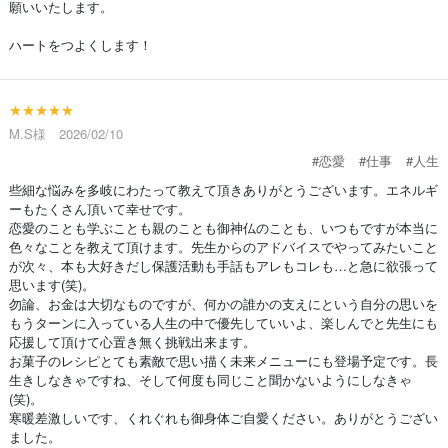
願いいたします。
ハートをつよくします！
★★★★★
M.S様 2026/02/10
#恋愛
#仕事
#人生
些細な悩みを多岐にわたって教えて頂きありがとうございます。エネルギ
ーもたくさん頂いて幸せです。
恋愛のことも学ぶことも親のことも御神仏のことも、いつもですが本当に
色々なことを教えて頂けます。先生からのアドバイスでやってみたいこと
が次々、本も大好きだし保護活動も手話もアレもコレも…と急に欲張って
思います(笑)。
勿論、お金は大切なものですが、何かの誰かの支えにという自分の思いを
もうターンに入っている人生の中で優先していいよ、楽しんでと先生にも
応援して頂けて心置き無く挑戦出来ます。
お菓子のレシピとても素敵で思い描く未来メニューにも登場予定です。長
生きしなきゃですね、そして何度も同じこと聞かないようにしなきゃ
(笑)。
寒暖差激しいです、くれぐれも御身体ご自愛ください。ありがとうござい
ました。