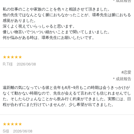
＊成就報告
私の仕事のことや家族のことを色々と相談させて頂きました。
他の先生ではなんとなく腑におちなかったことが、環希先生は腑におちる
感覚がありました。
深くよく視えていらっしゃると思います。
優しい物言いでついつい細かいことまで聞いてしまいました。
何か悩みがある時は、環希先生にお願いしたいです。
★★★★★
R.T様 2026/06/08
#恋愛
＊成就報告
遠距離の気になっている彼と去年も6月~9月もこの時期は会うきっかけが
なくて動かない時期なので、先生が会えるて言われても信じれませんでし
た。そしたらひょんなことから飲み行く約束ができました。実際には、日
程が合わずにまだ行けていませんが、少し希望が出てきました。
★★★★★
S様 2026/06/08