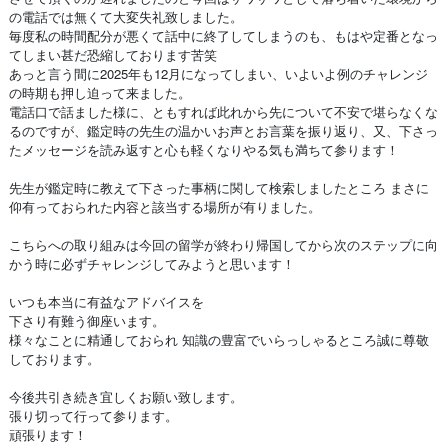
の電話では無くて大変失礼致しました。
毎度私の時間配分が悪くて話中に終了してしまうのも、もはや定番となっ
てしまい甚だ恐縮しております苦笑
あっと言う間に2025年も12月になってしまい、いよいよ例のチャレンジ
の時期も押し迫って来ました。
電話口で話ました様に、ともすれば此れから先について不安で堪らなくな
るのですが、鑑定時の先生の温かいお声とお言葉を振り返り、又、下さっ
たメッセージを読み返すと心も軽くなりやる気も満ちて参ります！
先生が鑑定時に教えて下さった事柄に関して検索しましたところ まさに
仰有っておられた内容と該当する場所が有りました。
こちらへの取り組みは今回の留学が終わり帰国してから次のステップに向
かう時に必ずチャレンジしてみようと思います！
いつも本当に有益なアドバイスを
下さり有難う御座います。
様々なことに精通しておられ 知識の豊富でいらっしゃるところ誠に尊敬
しております。
今後共引き続き宜しくお願い致します。
張り切って行って参ります。
頑張ります！