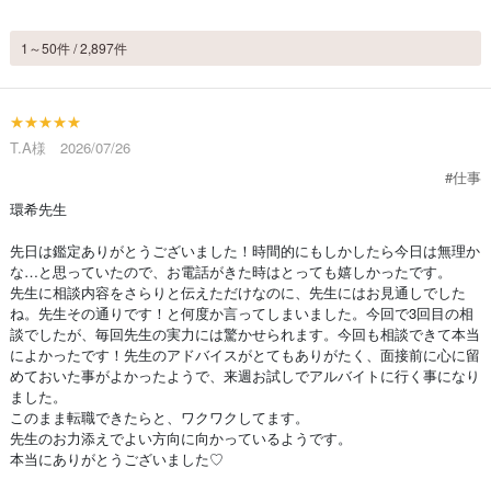
1～50件 / 2,897件
★★★★★
T.A様 2026/07/26
#仕事
環希先生
先日は鑑定ありがとうございました！時間的にもしかしたら今日は無理か
な…と思っていたので、お電話がきた時はとっても嬉しかったです。
先生に相談内容をさらりと伝えただけなのに、先生にはお見通しでした
ね。先生その通りです！と何度か言ってしまいました。今回で3回目の相
談でしたが、毎回先生の実力には驚かせられます。今回も相談できて本当
によかったです！先生のアドバイスがとてもありがたく、面接前に心に留
めておいた事がよかったようで、来週お試しでアルバイトに行く事になり
ました。
このまま転職できたらと、ワクワクしてます。
先生のお力添えでよい方向に向かっているようです。
本当にありがとうございました♡