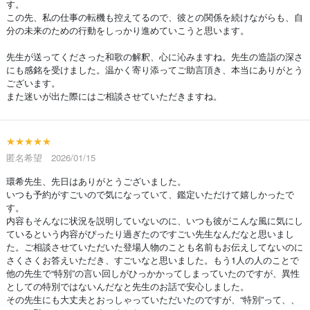
す。
この先、私の仕事の転機も控えてるので、彼との関係を続けながらも、自
分の未来のための行動をしっかり進めていこうと思います。
先生が送ってくださった和歌の解釈、心に沁みますね。先生の造詣の深さ
にも感銘を受けました。温かく寄り添ってご助言頂き、本当にありがとう
ございます。
また迷いが出た際にはご相談させていただきますね。
★★★★★
匿名希望 2026/01/15
環希先生、先日はありがとうございました。
いつも予約がすごいので気になっていて、鑑定いただけて嬉しかったで
す。
内容もそんなに状況を説明していないのに、いつも彼がこんな風に気にし
ているという内容がぴったり過ぎたのですごい先生なんだなと思いまし
た。ご相談させていただいた登場人物のことも名前もお伝えしてないのに
さくさくお答えいただき、すごいなと思いました。もう1人の人のことで
他の先生で“特別”の言い回しがひっかかってしまっていたのですが、異性
としての特別ではないんだなと先生のお話で安心しました。
その先生にも大丈夫とおっしゃっていただいたのですが、“特別”って、、