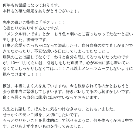
何年もお世話になっております。
本日も的確な鑑定をありがとうございます。
先生の鋭いご指摘に「ギクッ」！！
心当たりがありすぎるんですが、
「メンタル弱いです」とか、もう色々弱いとこ言っちゃってたな〜と思い
出しました。後悔中です。
仕事と恋愛がごっちゃになって混乱したり、自分自身の立て直しがまだで
きてなかったり。不安な想いを口にしてしまってたな…と…
病気のことは話してなくて、わりと自分を隠してるつもりだったのです
が、10〜11月くらいは、引越しをした直後で、心が本当に落ち着いてい
なくて…しっかりしなくては…！！これ以上メンヘラムーブしないように
気をつけます…！！！
彼は、本当によく人を見ていますね。今も観察されてるのかとおもうと、
会う度本当に緊張してしまいます。好きバレしてるのも恥ずかしいです。
良くも悪くも自分は態度に出やすいなっておもいます。
先生とお話して、ほんとに気をつけなきゃな、とおもいました。
せっかくの良いご縁を、大切にしたいです。
もっとやりたいことを具体的にして話せるように、何を作ろうか考え中で
す。とりあえず小さいものを作ってみました。