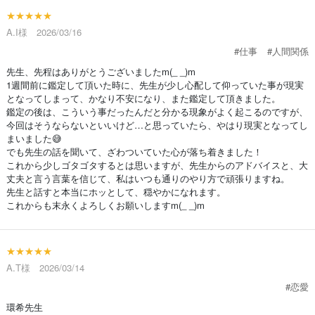
★★★★★
A.I様 2026/03/16
#仕事
#人間関係
先生、先程はありがとうございましたm(_ _)m
1週間前に鑑定して頂いた時に、先生が少し心配して仰っていた事が現実
となってしまって、かなり不安になり、また鑑定して頂きました。
鑑定の後は、こういう事だったんだと分かる現象がよく起こるのですが、
今回はそうならないといいけど…と思っていたら、やはり現実となってし
まいました😅
でも先生の話を聞いて、ざわついていた心が落ち着きました！
これから少しゴタゴタするとは思いますが、先生からのアドバイスと、大
丈夫と言う言葉を信じて、私はいつも通りのやり方で頑張りますね。
先生と話すと本当にホッとして、穏やかになれます。
これからも末永くよろしくお願いしますm(_ _)m
★★★★★
A.T様 2026/03/14
#恋愛
環希先生