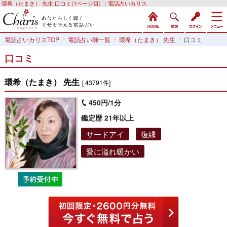
環希（たまき） 先生 口コミ(1ページ目) ｜電話占いカリス
電話占いカリスTOP
電話占い師一覧
環希（たまき） 先生
口コミ
口コミ
環希（たまき） 先生
[ 43791件]
450円/1分
鑑定歴 21年以上
サードアイ
復縁
愛に溢れ暖かい