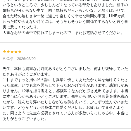
いるというところで、少ししんどくなっている部分もありました。相手の
気持ちが分からない中で、同じ気持ちだったらいいな。と願うばかりで、
会えた時の嬉しさや一緒に過ごす楽しくて幸せな時間の半面、LINEが終
わった時や会えない時間には、そもそもそういう関係ですらないと言う事
実に悲しくなったり。
大事なお話の途中で切れてしまったので、またお電話させてください。
★★★★★
R.O様 2026/05/02
先生、本日も貴重なお時間ありがとうございました。何より復帰していた
だきありがとうございます。
これまでずっと拙い私の話にも真摯に優しくあたたかく耳を傾けてくださ
った先生。いつも道を照らして下ったおかげで今があります。感謝しかあ
りません。12年を振り返ると、感慨深くなんだか涙さえ出てきます。本当
に本当に心からありがとうございます。先生から頂いたお言葉を噛み締め
ながら、沈んだり浮いたりしながらも前を向いて、少しずつ進んでいきた
いです。どうかどうかお身体ご自愛くださいね。お疲れがでませんよう
に。同じように先生を必要とされている方が多数いらっしゃる中、本当に
ありがとうございました。