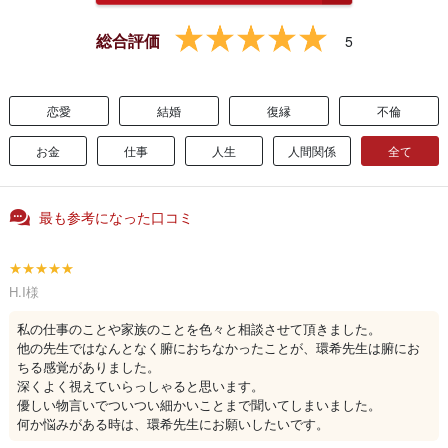
総合評価
5
恋愛
結婚
復縁
不倫
お金
仕事
人生
人間関係
全て
最も参考になった口コミ
★★★★★
H.I様
私の仕事のことや家族のことを色々と相談させて頂きました。
他の先生ではなんとなく腑におちなかったことが、環希先生は腑にお
ちる感覚がありました。
深くよく視えていらっしゃると思います。
優しい物言いでついつい細かいことまで聞いてしまいました。
何か悩みがある時は、環希先生にお願いしたいです。