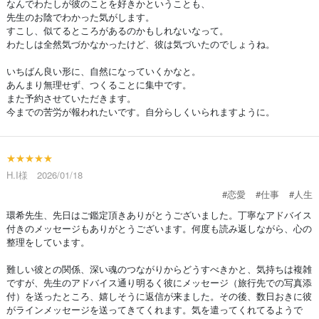
なんでわたしが彼のことを好きかということも、
先生のお陰でわかった気がします。
すこし、似てるところがあるのかもしれないなって。
わたしは全然気づかなかったけど、彼は気づいたのでしょうね。
いちばん良い形に、自然になっていくかなと。
あんまり無理せず、つくることに集中です。
また予約させていただきます。
今までの苦労が報われたいです。自分らしくいられますように。
★★★★★
H.I様 2026/01/18
#恋愛
#仕事
#人生
環希先生、先日はご鑑定頂きありがとうございました。丁寧なアドバイス
付きのメッセージもありがとうございます。何度も読み返しながら、心の
整理をしています。
難しい彼との関係、深い魂のつながりからどうすべきかと、気持ちは複雑
ですが、先生のアドバイス通り明るく彼にメッセージ（旅行先での写真添
付）を送ったところ、嬉しそうに返信が来ました。その後、数日おきに彼
がラインメッセージを送ってきてくれます。気を遣ってくれてるようで