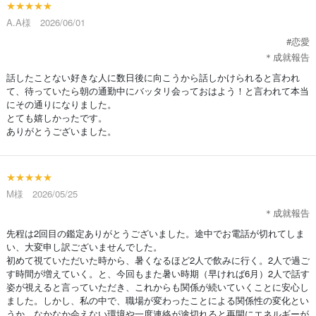
★★★★★
A.A様 2026/06/01
#恋愛
＊成就報告
話したことない好きな人に数日後に向こうから話しかけられると言われ
て、待っていたら朝の通勤中にバッタリ会っておはよう！と言われて本当
にその通りになりました。
とても嬉しかったです。
ありがとうございました。
★★★★★
M様 2026/05/25
＊成就報告
先程は2回目の鑑定ありがとうございました。途中でお電話が切れてしま
い、大変申し訳ございませんでした。
初めて視ていただいた時から、暑くなるほど2人で飲みに行く。2人で過ご
す時間が増えていく。と、今回もまた暑い時期（早ければ6月）2人で話す
姿が視えると言っていただき、これからも関係が続いていくことに安心し
ました。しかし、私の中で、職場が変わったことによる関係性の変化とい
うか、なかなか会えない環境や一度連絡が途切れると再開にエネルギーが