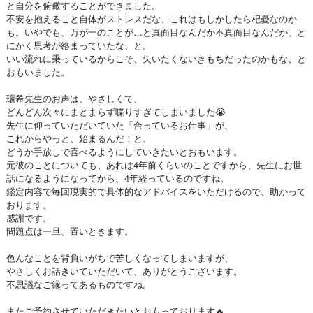
と自分を俯瞰することができました。
不安を抱えること自体がストレスだな、これはもしかしたら杞憂なのか
も。いやでも、万が一のことが…と真面目なんだか不真面目なんだか、と
にかく思考が絡まっていたな、と。
いい流れに乗っているからこそ、失いたくないきもちだったのかもな、と
おもいました。
環希先生のお声は、やさしくて、
どんどん次々にまとまらず喋りすぎてしまいました😭
先生に仰っていただいていた「合っているお仕事」が、
これからやっと、始まるんだ！と、
どうか手放しで喜べるようにしていきたいとおもいます。
元彼のことについても、あれは4年前くらいのことですから、先生にお世
話になるようになってから、4年経っているのですね。
鑑定内容で毎回現実的で具体的なアドバイスをいただけるので、助かって
おります。
感謝です。
問題点は一旦、置いときます。
色んなことを背負いがちで苦しくなってしまいますが、
やさしくお話きいていただいて、ありがとうございます。
不思議なご縁ってあるものですね。
またご予約させていただきたいとおもっております🔥