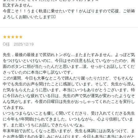
乱文すみません。
今度こそ！！うまく軌道に乗せたいです！がんばりますので応援、ご祈祷
よろしくお願いいたします🙇‍♀️
★★★★★
O様 2025/12/19
先生，最後の最後まで尻切れトンボな…またまたすみません。よっぽど気
をつけないといけないのに、今日はその注意も払えていなかったのか、画
面のボタンに頬が当たったんだと思います...涙。せっかくお話ししてくだ
さっていたのに本当に申し訳ないです。
この1週間、今日も大事なところで踏んだり蹴ったりだけど、でもそんな
中でも先生のお声を聞けたことに感謝しています。そして、先生から澄ん
だ気をもらえたように思います。本当にいつもありがとうございます。特
に今日みたいな疲れている日は、先生の声で気が運気が変わったようなそ
んな気がします。今度の日曜日は先生がおっしゃってくれたことを実行し
てみますね。
いつもつまらないことも優しく聞いてくださり、受け入れてくださる先生
に今年も1年間助けられてきました。いつもながら、心より信頼していま
す。また近いうちにお話しできたらいいなぁ。
年末年始でお忙しくなっと思いますが、先生も体調にはお気をつけて、ま
たお声を聞けるのを楽しみにがんばります。今日も本当に本当にありがと