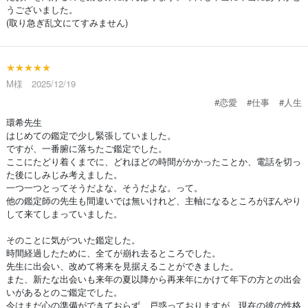
うございました。
(取り急ぎ乱文にてすみません)
★★★★★
M様 2025/12/19
#恋愛
#仕事
#人生
環希先生
はじめての鑑定で少し緊張していました。
ですが、一番腑に落ちたご鑑定でした。
ここにたどり着くまでに、どれほどの時間がかかったことか、電話を切っ
た後にしみじみ考えました。
一つ一つとってそうだよな。そうだよな。って。
他の鑑定師の先生も間違いでは無いけれど、主軸になるところがぼんやり
して来てしまっていました。
そのことに気がついた鑑定した。
時間経過したために、全てが崩れ去るところでした。
先生に出会い、改めて将来を見据えることができました。
また、新たな出会いも来年の夏以降から再来年にかけて年下の方との出会
いがあるとのご鑑定でした。
今はまだ心の準備ができておらず、戸惑っておりますが、現在の彼の性格