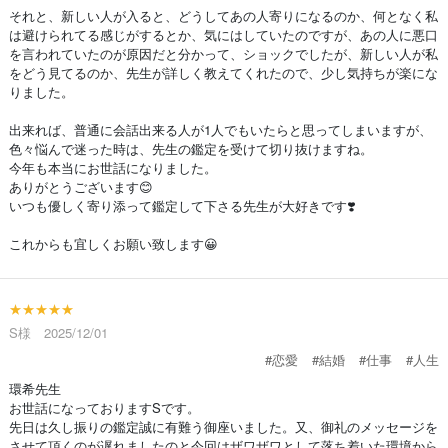
それと、新しい人が入ると、どうしてあの人寄りになるのか、何となく私
は避けられてる感じがするとか、気にはしていたのですが、あの人に悪口
を言われていたのが原因だと分かって、ショックでしたが、新しい人が私
をどう見てるのか、先生が詳しく教えてくれたので、少し気持ちが楽にな
りました。
出来れば、普通に会話出来る人が1人でもいたらと思ってしまいますが、
色々悩んで迷った時は、先生の鑑定を受けて切り抜けますね。
今年も本当にお世話になりました。
ありがとうございます😊
いつも優しく寄り添って鑑定して下さる先生が大好きです❣️
これからも宜しくお願い致します😀
★★★★★
S様 2025/12/01
#恋愛
#結婚
#仕事
#人生
環希先生
お世話になっておりますSです。
先日は久し振りの鑑定誠に有難う御座いました。又、御礼のメッセージを
させて頂くのが遅れましたのと今回はザワザワとして落ち着いた環境から