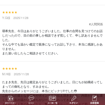
★★★★★
Y.G様 2025/11/28
#人間関係
環希先生、今日はありがとうございました。仕事の合間を見つけてのお話
しだったので、目の前の事しか相談できず慌しくて、申し訳ありませんで
した。
そんな中でも温かい鑑定で親身になってお話し下さり、本当に感謝しかあ
りません。
また迷い出したらご相談させてください。
★★★★★
M.H様 2025/11/28
たまき先生、先日は鑑定ありがとうございました。日にちが結構経ってし
まっての御礼となり、すみません。
先生からのメッセージには、本当にビックリ‼️でした😳
これからの道となる指針やポイントをお伝え頂きました。内容がとても濃
くて、先生の温かい気持ちがジーンと伝わってきました。
さすが、大人気の先生だなと。繋がって良かった〜と改めて思いました。