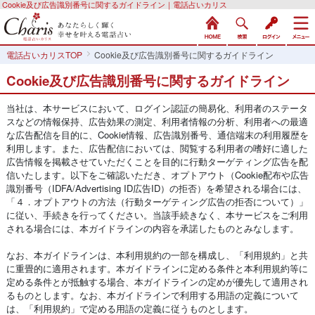
Cookie及び広告識別番号に関するガイドライン｜電話占いカリス
電話占いカリスTOP
Cookie及び広告識別番号に関するガイドライン
Cookie及び広告識別番号に関するガイドライン
当社は、本サービスにおいて、ログイン認証の簡易化、利用者のステータ
スなどの情報保持、広告効果の測定、利用者情報の分析、利用者への最適
な広告配信を目的に、Cookie情報、広告識別番号、通信端末の利用履歴を
利用します。また、広告配信においては、閲覧する利用者の嗜好に適した
広告情報を掲載させていただくことを目的に行動ターゲティング広告を配
信いたします。以下をご確認いただき、オプトアウト（Cookie配布や広告
識別番号（IDFA/Advertising ID広告ID）の拒否）を希望される場合には、
「４．オプトアウトの方法（行動ターゲティング広告の拒否について）」
に従い、手続きを行ってください。当該手続きなく、本サービスをご利用
される場合には、本ガイドラインの内容を承諾したものとみなします。
なお、本ガイドラインは、本利用規約の一部を構成し、「利用規約」と共
に重畳的に適用されます。本ガイドラインに定める条件と本利用規約等に
定める条件とが抵触する場合、本ガイドラインの定めが優先して適用され
るものとします。なお、本ガイドラインで利用する用語の定義について
は、「利用規約」で定める用語の定義に従うものとします。