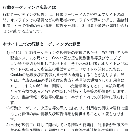
行動ターゲティング広告とは
行動ターゲティング広告とは、検索キーワード入力やウェブサイトの訪
問、オンラインでの購買などの利用者のオンライン行動を分析し、当該利
用者にとって価値の高い情報・広告を推測し、利用者の嗜好や属性に合わ
せて掲出する広告です。
本サイト上での行動ターゲティングの範囲
(1)
当社は、行動ターゲティング広告等の実施にあたり、当社採用の広告
配信システムを用いて、Cookie及び広告識別番号等及びウェブビー
コン等の技術を利用しております。そのため利用者が本サイト及び本
サイトを経由して広告主の運営するウェブサイトを閲覧した際に、
Cookieの配布及び広告識別番号等の通知をすることがあります。当
社は、当該Cookieの受領及び広告識別番号等の通知をした利用者に
対し、これらの通知時に閲覧していた情報等をもとに、当該利用者に
とって有益であると当社が判断した情報・広告等の配信を行います。
なお、当該情報・広告等の配信は、本サイト内での閲覧時に限られま
す。
(2)
行動ターゲティング広告等の導入にあたり、利用者の興味や嗜好に適
応した価値の高い情報及び広告情報を提供することが可能となりま
す。
(3)
当社が広告主に対して開示している情報の範囲は、利用者が当該広告
主の広告等を閲覧した回数やクリック数等の統計情報の範囲とし、個