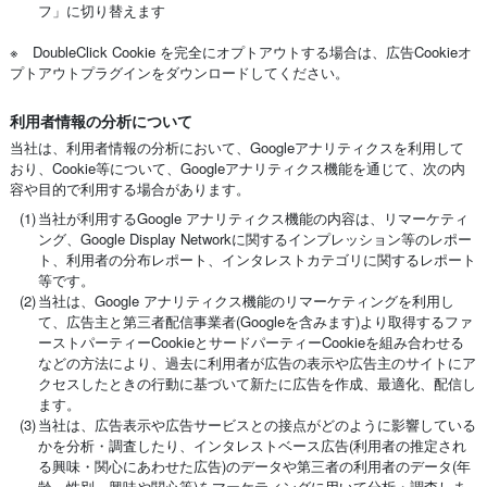
フ」に切り替えます
※ DoubleClick Cookie を完全にオプトアウトする場合は、広告Cookieオ
プトアウトプラグインをダウンロードしてください。
利用者情報の分析について
当社は、利用者情報の分析において、Googleアナリティクスを利用して
おり、Cookie等について、Googleアナリティクス機能を通じて、次の内
容や目的で利用する場合があります。
(1)
当社が利用するGoogle アナリティクス機能の内容は、リマーケティ
ング、Google Display Networkに関するインプレッション等のレポー
ト、利用者の分布レポート、インタレストカテゴリに関するレポート
等です。
(2)
当社は、Google アナリティクス機能のリマーケティングを利用し
て、広告主と第三者配信事業者(Googleを含みます)より取得するファ
ーストパーティーCookieとサードパーティーCookieを組み合わせる
などの方法により、過去に利用者が広告の表示や広告主のサイトにア
クセスしたときの行動に基づいて新たに広告を作成、最適化、配信し
ます。
(3)
当社は、広告表示や広告サービスとの接点がどのように影響している
かを分析・調査したり、インタレストベース広告(利用者の推定され
る興味・関心にあわせた広告)のデータや第三者の利用者のデータ(年
齢、性別、興味や関心等)をマーケティングに用いて分析・調査しま