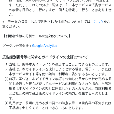
す。ただし、これらの分析・調査は、主に本サービスや広告サービス
の改善を目的として行いますが、個人を特定して行うことはありませ
ん。
※ データの収集、および処理される仕組みにつきましては、
こちら
をご
覧ください。
【利用者情報の分析ツールの無効化について】
グーグル合同会社：
Google Analytics
広告識別番号等に関するガイドラインの改訂について
(1)
当社は、随時本ガイドラインを改訂することができるものとします。
(2)
当社は、本ガイドラインを改訂しようとする場合、電子メールまたは
本サービスサイト等を使い随時、利用者に告知するものとします。
(3)
前項に基づき、本ガイドライン改訂を告知した日から当社が定める期
間を経過した後も継続して本サービスの利用がなされた場合、当該利
用者は本ガイドラインの改訂に同意したものとみなされ、当該利用者
と当社との間で改訂後のガイドラインの効力が発生するものとしま
す。
(4)
利用者は、前項に定める効力発生の時点以降、当該内容の不知または
不承諾を申し立てることはできないものとします。