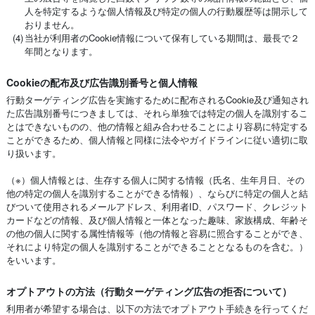
人を特定するような個人情報及び特定の個人の行動履歴等は開示して
おりません。
(4)
当社が利用者のCookie情報について保有している期間は、最長で２
年間となります。
Cookieの配布及び広告識別番号と個人情報
行動ターゲティング広告を実施するために配布されるCookie及び通知され
た広告識別番号につきましては、それら単独では特定の個人を識別するこ
とはできないものの、他の情報と組み合わせることにより容易に特定する
ことができるため、個人情報と同様に法令やガイドラインに従い適切に取
り扱います。
（※）個人情報とは、生存する個人に関する情報（氏名、生年月日、その
他の特定の個人を識別することができる情報）、ならびに特定の個人と結
びついて使用されるメールアドレス、利用者ID、パスワード、クレジット
カードなどの情報、及び個人情報と一体となった趣味、家族構成、年齢そ
の他の個人に関する属性情報等（他の情報と容易に照合することができ、
それにより特定の個人を識別することができることとなるものを含む。）
をいいます。
オプトアウトの方法（行動ターゲティング広告の拒否について）
利用者が希望する場合は、以下の方法でオプトアウト手続きを行ってくだ