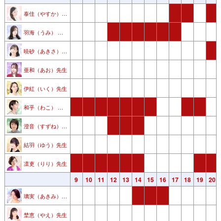
泰佳（やすか）先生
羽海（うみ） 先生
暁砂（あきさ）先生
亜和（あお）先生
伊紅（いく）先生
和乎（わこ） 先生
澄音（すずね） 先生
結羽（ゆう）先生
凛吏（りり）先生
3
4
5
6
7
8
9
10
11
12
13
14
15
16
17
18
19
20
璃実（あきみ）先生
埜恵（やえ）先生