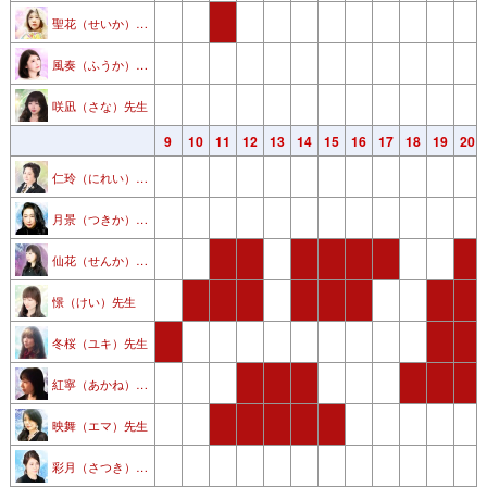
聖花（せいか） 先生
風奏（ふうか）先生
咲凪（さな）先生
3
4
5
6
7
8
9
10
11
12
13
14
15
16
17
18
19
20
仁玲（にれい）先生
月景（つきか）先生
仙花（せんか） 先生
憬（けい）先生
冬桜（ユキ）先生
紅寧（あかね）先生
映舞（エマ）先生
彩月（さつき） 先生