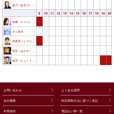
晶乃（あきの） 先生
3
4
5
6
7
8
9
10
11
12
13
14
15
16
17
18
19
20
清麗（スミレ）先生
さら先生
伊真理（イマリ）先生
深笠（みかさ）先生
如空（じょくう）先生
お問い合わせ
よくある質問
会社概要
特定商取引法に基づく表記
利用規約
電話占い師一覧