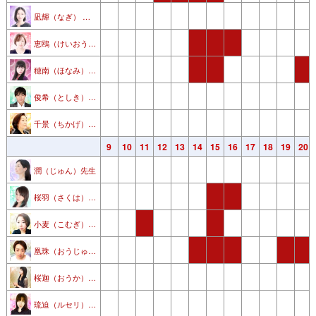
凪輝（なぎ） 先生
恵鴎（けいおう）先生
穂南（ほなみ）先生
俊希（としき）先生
千景（ちかげ）先生
3
4
5
6
7
8
9
10
11
12
13
14
15
16
17
18
19
20
潤（じゅん）先生
桜羽（さくは） 先生
小麦（こむぎ）先生
凰珠（おうじゅ）先生
桜迦（おうか） 先生
琉迫（ルセリ）先生