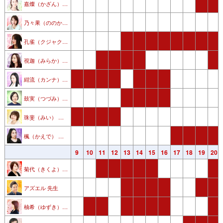
嘉燦（かざん） 先生
乃々果（ののか） 先生
孔雀（クジャク）先生
視迦（みらか） 先生
紺流（カンナ） 先生
鼓実（つづみ） 先生
珠斐（みい） 先生
楓（かえで） 先生
3
4
5
6
7
8
9
10
11
12
13
14
15
16
17
18
19
20
菊代（きくよ） 先生
アズエル 先生
柚希（ゆずき） 先生