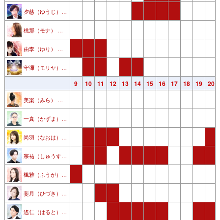
夕慈（ゆうじ） 先生
桃那（モナ） 先生
由李（ゆり） 先生
守彌（モリヤ）先生
3
4
5
6
7
8
9
10
11
12
13
14
15
16
17
18
19
20
美楽（みら） 先生
一真（かずま） 先生
尚羽（なおは） 先生
宗祐（しゅうすけ） 先生
楓雅（ふうが） 先生
斐月（ひづき）先生
遙仁（はると）先生