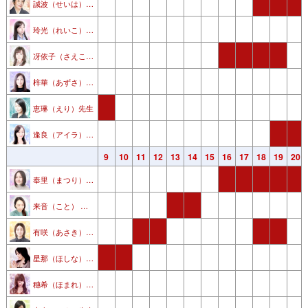
誠波（せいは） 先生
玲光（れいこ） 先生
冴依子（さえこ）先生
梓華（あずさ）先生
恵琳（えり）先生
逢良（アイラ） 先生
3
4
5
6
7
8
9
10
11
12
13
14
15
16
17
18
19
20
奉里（まつり）先生
来音（こと） 先生
有咲（あさき） 先生
星那（ほしな）先生
穗希（ほまれ）先生