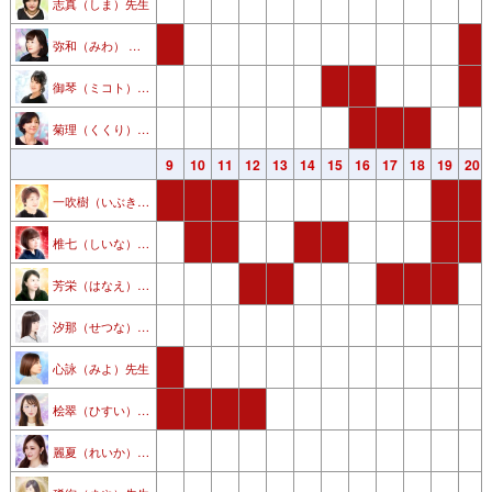
志真（しま）先生
弥和（みわ） 先生
御琴（ミコト）先生
菊理（くくり） 先生
3
4
5
6
7
8
9
10
11
12
13
14
15
16
17
18
19
20
一吹樹（いぶき）先生
椎七（しいな）先生
芳栄（はなえ）先生
汐那（せつな） 先生
心詠（みよ）先生
桧翠（ひすい） 先生
麗夏（れいか）先生