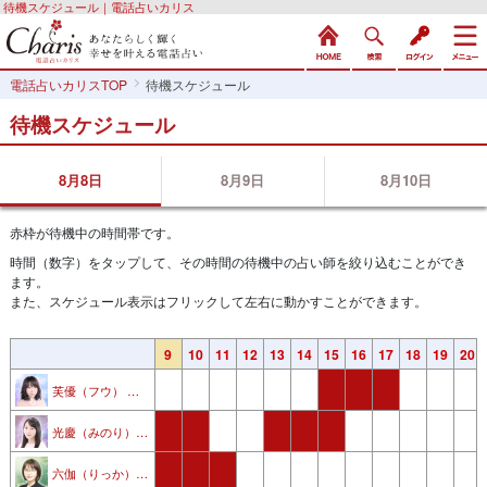
待機スケジュール｜電話占いカリス
電話占いカリスTOP
待機スケジュール
待機スケジュール
8月8日
8月9日
8月10日
赤枠が待機中の時間帯です。
時間（数字）をタップして、その時間の待機中の占い師を絞り込むことができ
ます。
また、スケジュール表示はフリックして左右に動かすことができます。
3
4
5
6
7
8
9
10
11
12
13
14
15
16
17
18
19
20
芙優（フウ） 先生
光慶（みのり） 先生
六伽（りっか） 先生