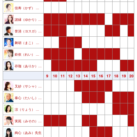
佳寿（かず） 先生
諸縁（ゆかり）先生
誉清（ヨスガ）先生
舞胡（まこ） 先生
鈴依（れい） 先生
存珈（ありか） 先生
3
4
5
6
7
8
9
10
11
12
13
14
15
16
17
18
19
20
叉紗（サシャ） 先生
泰心（たいし）先生
涼（りょう） 先生
実苑（みその） 先生
絢心（あみ）先生