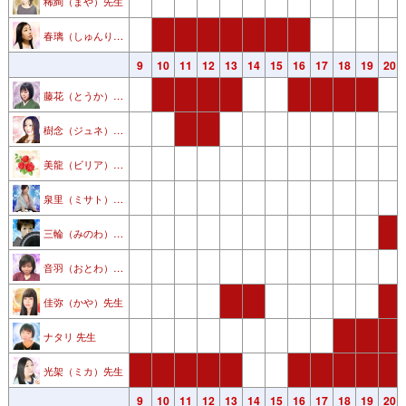
稀絢（まや）先生
春璃（しゅんり）先生
3
4
5
6
7
8
9
10
11
12
13
14
15
16
17
18
19
20
藤花（とうか） 先生
樹念（ジュネ）先生
美龍（ビリア） 先生
泉里（ミサト） 先生
三輪（みのわ） 先生
音羽（おとわ） 先生
佳弥（かや）先生
ナタリ 先生
光架（ミカ）先生
3
4
5
6
7
8
9
10
11
12
13
14
15
16
17
18
19
20