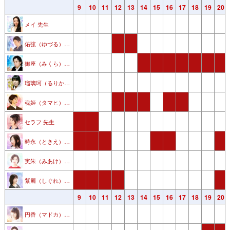
3
4
5
6
7
8
9
10
11
12
13
14
15
16
17
18
19
20
メイ 先生
佑弦（ゆづる） 先生
御座（みくら） 先生
瑠璃珂（るりか） 先生
魂姫（タマヒ） 先生
セラフ 先生
時永（ときえ） 先生
実朱（みあけ）先生
紫麗（しぐれ） 先生
3
4
5
6
7
8
9
10
11
12
13
14
15
16
17
18
19
20
円香（マドカ） 先生