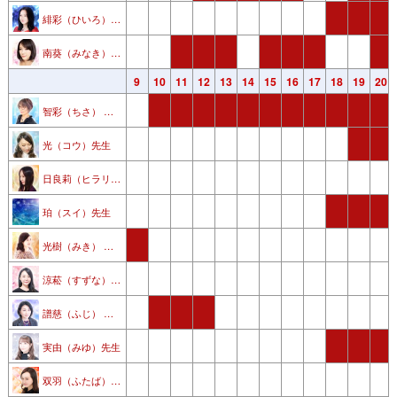
緋彩（ひいろ） 先生
南葵（みなき） 先生
3
4
5
6
7
8
9
10
11
12
13
14
15
16
17
18
19
20
智彩（ちさ） 先生
光（コウ）先生
日良莉（ヒラリ） 先生
珀（スイ）先生
光樹（みき） 先生
涼菘（すずな） 先生
譜慈（ふじ） 先生
実由（みゆ）先生
双羽（ふたば） 先生