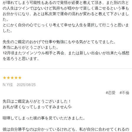
が壊れてしまう可能性もあるので覚悟が必要と教えて頂き、また別の方と
の人生はツインではないけど気持ちが穏やかで楽しく過ごせるという事も
お分かりになり、あとは私次第で運命の流れが変わると教えて下さいまし
た。
とにかく自分の心でじっくり考えて幸せな人生を選択して行こうと思いま
した。
先生のご鑑定のおかげで仕事や勉強にもやる気がとてもでました。
本当にありがとうございました。
12月頃またツインソウル相手と再会、または新しい出会いが出来たら感想
を送ろうと思います。
★★★★★
N.Y様 2025/08/25
#恋愛
#不倫
先日はご鑑定ありがとうございました！
お礼が遅くなってしまってすみません💦
喧嘩してしまった彼の事を見ていただきました。
彼は自分勝手なのは分かっているけれども、私が自分に合わせてくれるの