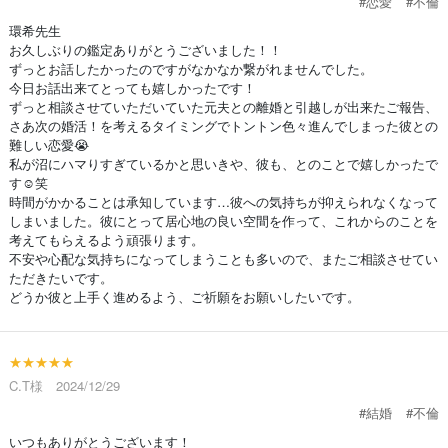
#恋愛
#不倫
環希先生
お久しぶりの鑑定ありがとうございました！！
ずっとお話したかったのですがなかなか繋がれませんでした。
今日お話出来てとっても嬉しかったです！
ずっと相談させていただいていた元夫との離婚と引越しが出来たご報告、
さあ次の婚活！を考えるタイミングでトントン色々進んでしまった彼との
難しい恋愛😭
私が沼にハマりすぎているかと思いきや、彼も、とのことで嬉しかったで
す☺️笑
時間がかかることは承知しています…彼への気持ちが抑えられなくなって
しまいました。彼にとって居心地の良い空間を作って、これからのことを
考えてもらえるよう頑張ります。
不安や心配な気持ちになってしまうことも多いので、またご相談させてい
ただきたいです。
どうか彼と上手く進めるよう、ご祈願をお願いしたいです。
★★★★★
C.T様 2024/12/29
#結婚
#不倫
いつもありがとうございます！