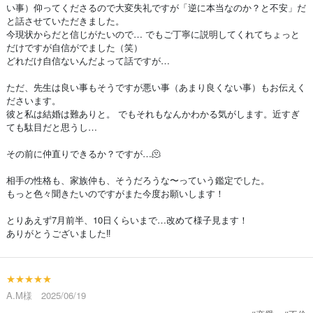
い事）仰ってくださるので大変失礼ですが「逆に本当なのか？と不安」だ
と話させていただきました。
今現状からだと信じがたいので… でもご丁寧に説明してくれてちょっと
だけですが自信がでました（笑）
どれだけ自信ないんだよって話ですが…
ただ、先生は良い事もそうですが悪い事（あまり良くない事）もお伝えく
ださいます。
彼と私は結婚は難ありと。 でもそれもなんかわかる気がします。近すぎ
ても駄目だと思うし…
その前に仲直りできるか？ですが…🫠
相手の性格も、家族仲も、そうだろうな〜っていう鑑定でした。
もっと色々聞きたいのですがまた今度お願いします！
とりあえず7月前半、10日くらいまで…改めて様子見ます！
ありがとうございました‼️
★★★★★
A.M様 2025/06/19