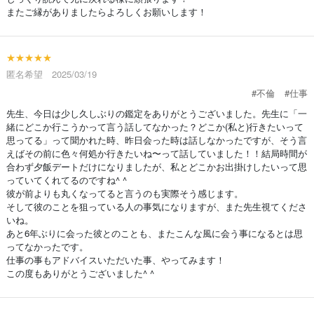
またご縁がありましたらよろしくお願いします！
★★★★★
匿名希望 2025/03/19
#不倫
#仕事
先生、今日は少し久しぶりの鑑定をありがとうございました。先生に「一
緒にどこか行こうかって言う話してなかった？どこか(私と)行きたいって
思ってる」って聞かれた時、昨日会った時は話しなかったですが、そう言
えばその前に色々何処か行きたいね〜って話していました！！結局時間が
合わず夕飯デートだけになりましたが、私とどこかお出掛けしたいって思
っていてくれてるのですね^ ^
彼が前よりも丸くなってると言うのも実際そう感じます。
そして彼のことを狙っている人の事気になりますが、また先生視てくださ
いね。
あと6年ぶりに会った彼とのことも、またこんな風に会う事になるとは思
ってなかったです。
仕事の事もアドバイスいただいた事、やってみます！
この度もありがとうございました^ ^