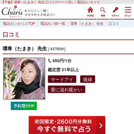
【不倫】環希（たまき） 先生 口コミ(1ページ目) ｜電話占いカリス
電話占いカリスTOP
電話占い師一覧
環希（たまき） 先生
口コミ
口コミ
環希（たまき） 先生
[ 43783件]
450円/1分
鑑定歴 21年以上
サードアイ
復縁
愛に溢れ暖かい