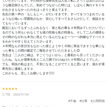
ていただいてます。その頃から環希先生は人気で私にとっては雲の上のよ
うな鑑定師さんでした。初めてつながった時には、しばらく胸のドキドキ
がおさまらなかったのをはっきりと覚えてます。
先生の第一声の「もしもしー」がだいすきです。すべてをつつまれている
ような心地いい雰囲気のなか、安心してすべてをさらけだして、相談させ
てもらっています。
鑑定においてもずっとぶれもなく、彼と私の事を４年間みていただいてい
るのでもう何もいわなくても彼の性格も私の性格も、そして二人の感情も
その時のながれも本当に視えているんだなぁと一つ一つ的確なアドバイス
をわかりやすく伝えてくださいます。
４年間なんの音沙汰もなかった彼とようやく今秋に再会できそうな事にな
った事をこの間の鑑定でご報告させていただきました😊
先生は「二人のご縁は、すごくつよいから」と最初から言ってくださいま
したね。なんか環希先生と二人三脚でかけぬけた４年間のようでした。
でも、弱虫の私はまた、不安になることがでてくると思います。迷わす環
希先生に連絡します☺️
これからも、宜しくお願いします🙇‍♀️⤵️
★★★★★
C.T様 2024/01/04
#不倫
#仕事
#人間関係