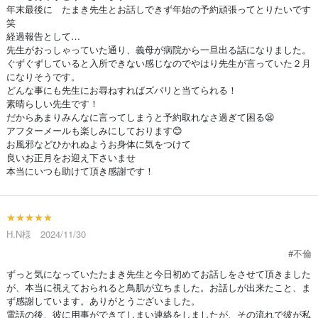
年末最後に たまき先生とお話しできず年始の予約頑張ってとりたいです
笑
経過報告として…
先生がおっしゃっていた通り、義母が病院から一旦出る話になりました。
ぐずぐずしていると入所できない感じなのでやはり先生が言っていた２月
になりそうです。
どんな事にも先生にお尋ねすればズバリと当てられる！
素晴らしい先生です！
だからあまりみんなに言ってしまうと予約取れなさ過ぎて困る😫
アフターメールも楽しみにしております😊
お風邪などひかれぬようお身体に気をつけて
良いお正月をお迎え下さいませ
本当にいつも助けて頂き感謝です！
★★★★★
H.N様 2024/11/30
#不倫
ずっと気になっていたたまき先生と今日初めてお話しをさせて頂きました
が、本当に視えておられると鳥肌が立ちました。お話しが出来たこと、ま
ず感謝しています。ありがとうございました。
電話の後、彼に用事ができてしまい連絡をしましたが、その流れで彼が私