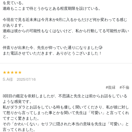
を見ている。
連絡もここまで待とうかなとある程度期限を設けている。
今現在で見る近未来は今月末か9月に入るかもだけど何か変わってる感じ
があります。
連絡は彼からの可能性もなくはないけど、私から行動してる可能性が高い
と。
仲直りが出来た今、先生が仰っていた通りになりました🥲
また電話させていただきます、ありがとうございました！
★★★★★
S.A様 2025/07/16
#復縁
#不倫
3回目の鑑定を依頼しましたが、不思議と先生とは前からお話をしている
ような感覚です。
私がダラダラとお話をしている時も優しく聞いてくださり、私が彼に対し
て怒りから言ってしまった事とかを聞いて先生は「可愛い」と言ってくれ
てすごく驚きました。
その「かわいくない」セリフに隠された本当の意味を先生は「可愛い」と
言ってくれました。