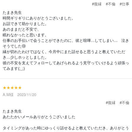
#復縁
#不倫
#仕事
たまき先生
時間ギリギリにありがとうございました。
お話できて助かりました。
あのままだと不安で、
眠れなかったと思います。
仕事のお手伝いで会うことができたのに、彼と喧嘩…してしまい… 泣き
そうでした😢
縁が切れたわけではなく、今月中にまた話せると思うよと教えていただ
き…少しホッとしました。
彼の不安を支えてフォローしてあげられるよう見守っていけるよう頑張っ
てみます(;_;)
★★★★★
A.M様 2023/11/20
#復縁
#不倫
たまき先生
あたたかいメールありがとうございました
タイミングがあった時にゆっくり話せるよと教えていただき、ありがとう