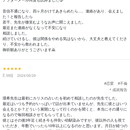
音信不通になり、四ヶ月かけてあきらめたら…、連絡があり、会えまし
た！と報告したら
若干、先生が微笑むようなお声に聞こえました。
最近また連絡がなくなって不安になり
相談しました。
続けていけるし、彼は関係をやめる気はないから、大丈夫と教えてくださ
り、不安から救われました。
御祈願ありがとうございます🙇
★★★★★
E.M様 2024/06/29
#恋愛
#不倫
＊成就報告
環希先生は最初にカリスの占いたを初めて相談したのが先生でした。
最近はいつも予約がいっぱいで話が出来ていませんが、先生に彼とはいつ
会えるとか？どういう展開になって行くのかを聞くと、本当にその通りに
なるので毎回相談させてもらってました。
彼とはその後3年近く続き今も仲良い幼馴染みですが、彼以外の人も視て
いただき、年数でいったら10年以上になるのかと思います。月日が経つの