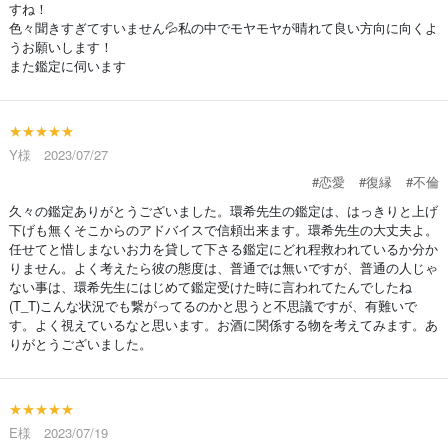
すね！
色々聞きすぎてすいません💦私の中でモヤモヤが晴れて良い方向に向くよ
うお願いします！
また鑑定に伺います
★★★★★
Y様 2023/07/27
#恋愛
#復縁
#不倫
久々の鑑定ありがとうございました。環希先生の鑑定は、はっきりと上げ
下げも無くそこからのアドバイスで信頼出来ます。環希先生の大丈夫よ。
任せてと惜しまないお力を貸して下さる鑑定にどれ程救われているか分か
りません。よく考えたら彼の態度は、普通では無いですが、普通の人じゃ
ない事は、環希先生にはじめて鑑定受けた時に言われてたんでしたね
(T_T)こんな状況でも繋がってるのかと思うと不思議ですが、有難いで
す。よく視えているなと思います。お酒に関係する物を考えてみます。あ
りがとうございました。
★★★★★
E様 2023/07/19