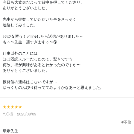
今日も大丈夫だよって背中を押してくださり、
ありがとうございました。
先生から提案していただいた事をさっそく
連絡してみました。
ﾚｯｽﾝを習う！とlineしたら返信がありました～
もぅ〜先生、凄すぎますぅ〜😲
仕事以外のことには
ほぼ既読スルーだったので、驚きです☆
何故、彼が興味があるとわかったのですか〜
ありがとうございました。
彼発信の連絡はこないですが…
ゆっくりのんびり待っててみようかなあ〜と思えました。
★★★★★
Y.O様 2023/08/09
#不倫
環希先生