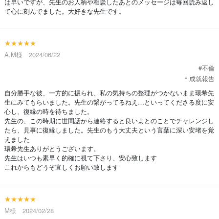
は早いですが、先生のお人柄や相談したあとのメッセージは毎回読み返し
て心に刻んでました。大好きな先生です。
★★★★★
A.M様 2024/06/22
#不倫
＊成就報告
自分勝手な彼、一方的に振られ、私の気持ちの整理がつかないまま環希先
生にみてもらいました。先生の繋がってるねえ…といってくださる度に安
心し、復縁の時を待ちました。
先生の、この時期に世間話から連絡すると良いよとのことでチャレンジし
たら、見事に復縁しました。先生のもう大丈夫という言葉に深い安堵を覚
えました
環希先生ありがとうございます。
先生はいつも素早く的確に視て下さり、安心致します
これからもどうぞ宜しくお願い致します
★★★★★
M様 2024/02/28