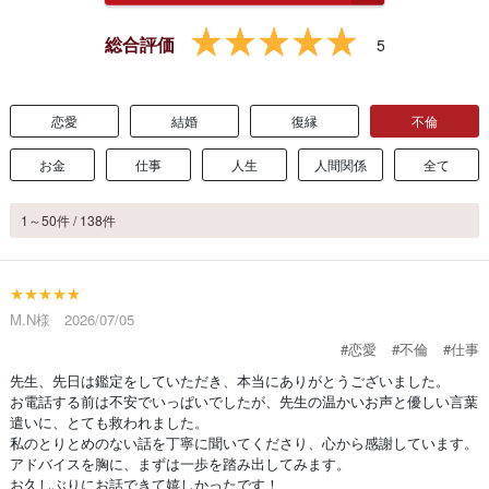
総合評価
5
恋愛
結婚
復縁
不倫
お金
仕事
人生
人間関係
全て
1～50件 / 138件
★★★★★
M.N様 2026/07/05
#恋愛
#不倫
#仕事
先生、先日は鑑定をしていただき、本当にありがとうございました。
お電話する前は不安でいっぱいでしたが、先生の温かいお声と優しい言葉
遣いに、とても救われました。
私のとりとめのない話を丁寧に聞いてくださり、心から感謝しています。
アドバイスを胸に、まずは一歩を踏み出してみます。
お久しぶりにお話できて嬉しかったです！