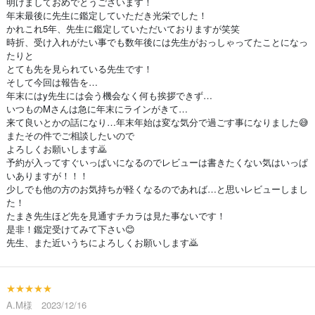
明けましておめでとうございます！
年末最後に先生に鑑定していただき光栄でした！
かれこれ5年、先生に鑑定していただいておりますが笑笑
時折、受け入れがたい事でも数年後には先生がおっしゃってたことになっ
たりと
とても先を見られている先生です！
そして今回は報告を…
年末にはy先生には会う機会なく何も挨拶できず…
いつものMさんは急に年末にラインがきて…
来て良いとかの話になり…年末年始は変な気分で過ごす事になりました😅
またその件でご相談したいので
よろしくお願いします🙇
予約が入ってすぐいっぱいになるのでレビューは書きたくない気はいっぱ
いありますが！！！
少しでも他の方のお気持ちが軽くなるのであれば…と思いレビューしまし
た！
たまき先生ほど先を見通すチカラは見た事ないです！
是非！鑑定受けてみて下さい😊
先生、また近いうちによろしくお願いします🙇
★★★★★
A.M様 2023/12/16