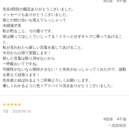
#恋愛
#不倫
先生2回目の鑑定ありがとうございました。
メッセージもありがとうございました。
彼との掛け合いも視えてらっしゃって
夫婦漫才笑
私が黙ること。その通りです。
彼は構ってほしくていじってる！イラッとせずギャグに乗ってあげるこ
と。
私が言われたら嬉しい言葉を返してあげること。
今日から心得て実践します！
発した言葉は取り消せないから
一呼吸おいてですね。
可能性がないなら期待させない！と先生がおっしゃってくれたので、波動
を変えて頑張ります！
先生彼と結ばれるようご祈祷よろしくお願いします。
優しくわかるように色々アドバイス頂きありがとうございました。
★★★★★
T様 2025/06/16
#復縁
#不倫
＊成就報告