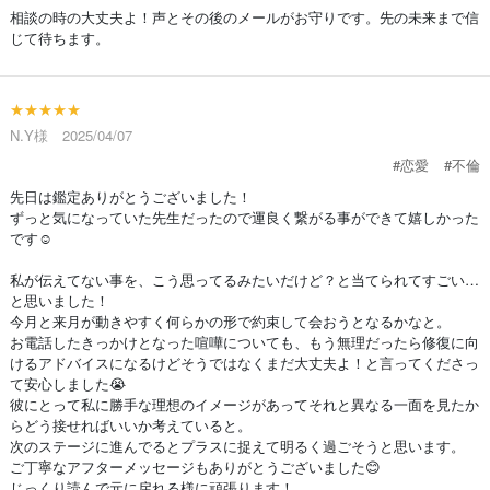
相談の時の大丈夫よ！声とその後のメールがお守りです。先の未来まで信
じて待ちます。
★★★★★
N.Y様 2025/04/07
#恋愛
#不倫
先日は鑑定ありがとうございました！
ずっと気になっていた先生だったので運良く繋がる事ができて嬉しかった
です☺️
私が伝えてない事を、こう思ってるみたいだけど？と当てられてすごい…
と思いました！
今月と来月が動きやすく何らかの形で約束して会おうとなるかなと。
お電話したきっかけとなった喧嘩についても、もう無理だったら修復に向
けるアドバイスになるけどそうではなくまだ大丈夫よ！と言ってくださっ
て安心しました😭
彼にとって私に勝手な理想のイメージがあってそれと異なる一面を見たか
らどう接せればいいか考えていると。
次のステージに進んでるとプラスに捉えて明るく過ごそうと思います。
ご丁寧なアフターメッセージもありがとうございました😊
じっくり読んで元に戻れる様に頑張ります！