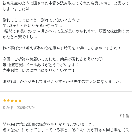
彼も先生のように隠された本音を汲み取ってくれたら良いのに…と思って
しまいました😅
別れてしまったけど、別れていない？ようで…
でも3ヶ月くらいかかるかなって…
3週間でも長いのに3ヶ月か〜って先が思いやられます。頑固な彼は動くの
かなと不安ですし…
彼の事ばかり考えず私の心を癒やす時間を大切にしなきゃですよね！
今回、ご祈祷をお願いしました。効果が現れると良いな🙂
毎回鑑定後にメールありがとうございます！
先生お忙しいのに本当にありがたいです！
まだ3回しかお話をしてませんがすっかり先生のファンになりました。
★★★★★
S.A様 2025/07/04
#不倫
間をあけずに2回目の鑑定をありがとうございました。
色々な先生にかけてしまっている事と、その先生方が皆さん同じ事を（良