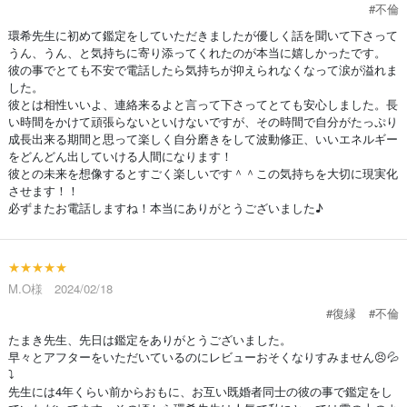
#不倫
環希先生に初めて鑑定をしていただきましたが優しく話を聞いて下さって
うん、うん、と気持ちに寄り添ってくれたのが本当に嬉しかったです。
彼の事でとても不安で電話したら気持ちが抑えられなくなって涙が溢れま
した。
彼とは相性いいよ、連絡来るよと言って下さってとても安心しました。長
い時間をかけて頑張らないといけないですが、その時間で自分がたっぷり
成長出来る期間と思って楽しく自分磨きをして波動修正、いいエネルギー
をどんどん出していける人間になります！
彼との未来を想像するとすごく楽しいです＾＾この気持ちを大切に現実化
させます！！
必ずまたお電話しますね！本当にありがとうございました♪
★★★★★
M.O様 2024/02/18
#復縁
#不倫
たまき先生、先日は鑑定をありがとうございました。
早々とアフターをいただいているのにレビューおそくなりすみません😣💦
⤵️
先生には4年くらい前からおもに、お互い既婚者同士の彼の事で鑑定をし