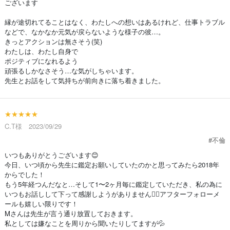
ございます
縁が途切れてることはなく、わたしへの想いはあるけれど、仕事トラブル
などで、なかなか元気が戻らないような様子の彼…。
きっとアクションは無さそう(笑)
わたしは、わたし自身で
ポジティブになれるよう
頑張るしかなさそう…な気がしちゃいます。
先生とお話をして気持ちが前向きに落ち着きました。
★★★★★
C.T様 2023/09/29
#不倫
いつもありがとうございます😊
今日、いつ頃から先生に鑑定お願いしていたのかと思ってみたら2018年
からでした！
もう5年経つんだなと…そして1〜2ヶ月毎に鑑定していただき、私の為に
いつもお話しして下って感謝しようがありません🙇‍♀️アフターフォローメ
ールも嬉しい限りです！
Mさんは先生が言う通り放置しておきます。
私としては嫌なことを周りから聞いたりしてますが💦