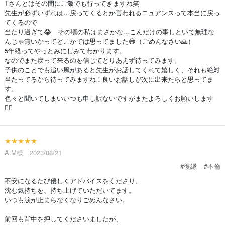
Tさんとはその間にご飯でも行ってきますね笑
先生が必ずいずれは…戻ってくるとか言われるニュアンスって本当に戻っ
てくるので
当たり過ぎて😂 その頃の私はまさかな…こんだけの事しといて無理な
んじゃ無いかってどこかでは思ってました😅（ごめんなさい🙏）
5年経ってやっとみにしみてわかります。
なのでまた戻って来るのを信じてとりあえず待ってみます。
子供のことでも追い風があると先生がお話してくれて嬉しく、それも絶対
当たってるから待ってみますね！良いお話しが次に出来たらと思ってま
す。
色々と聞いてしまいいつも申し訳ないですがまたよろしくお願いします
🙇‍♀️
★★★★★
A.M様 2023/08/21
#復縁
#不倫
不安になるたび優しくアドバイスをくださり、
沈む気持ちを、持ち上げていただいてます。
いつも涙が止まらなくなりごめんなさい。
前回も背中を押してくださいましたが、