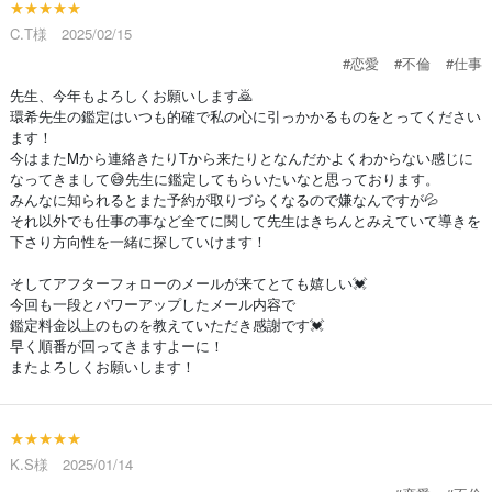
★★★★★
C.T様 2025/02/15
#恋愛
#不倫
#仕事
先生、今年もよろしくお願いします🙇
環希先生の鑑定はいつも的確で私の心に引っかかるものをとってください
ます！
今はまたMから連絡きたりTから来たりとなんだかよくわからない感じに
なってきまして😅先生に鑑定してもらいたいなと思っております。
みんなに知られるとまた予約が取りづらくなるので嫌なんですが💦
それ以外でも仕事の事など全てに関して先生はきちんとみえていて導きを
下さり方向性を一緒に探していけます！
そしてアフターフォローのメールが来てとても嬉しい💓
今回も一段とパワーアップしたメール内容で
鑑定料金以上のものを教えていただき感謝です💓
早く順番が回ってきますよーに！
またよろしくお願いします！
★★★★★
K.S様 2025/01/14