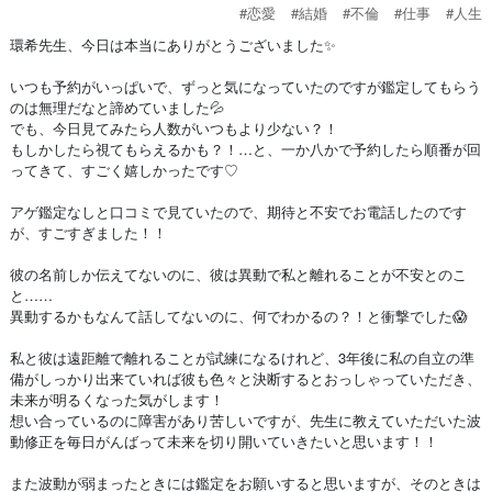
#恋愛
#結婚
#不倫
#仕事
#人生
環希先生、今日は本当にありがとうございました✨
いつも予約がいっぱいで、ずっと気になっていたのですが鑑定してもらう
のは無理だなと諦めていました💦
でも、今日見てみたら人数がいつもより少ない？！
もしかしたら視てもらえるかも？！…と、一か八かで予約したら順番が回
ってきて、すごく嬉しかったです♡
アゲ鑑定なしと口コミで見ていたので、期待と不安でお電話したのです
が、すごすぎました！！
彼の名前しか伝えてないのに、彼は異動で私と離れることが不安とのこ
と……
異動するかもなんて話してないのに、何でわかるの？！と衝撃でした😱
私と彼は遠距離で離れることが試練になるけれど、3年後に私の自立の準
備がしっかり出来ていれば彼も色々と決断するとおっしゃっていただき、
未来が明るくなった気がします！
想い合っているのに障害があり苦しいですが、先生に教えていただいた波
動修正を毎日がんばって未来を切り開いていきたいと思います！！
また波動が弱まったときには鑑定をお願いすると思いますが、そのときは