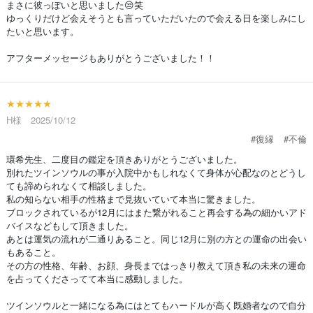
まさに彼っぽいと思いました😒笑
ゆっくりだけど会えそうとも言っていただいたので会える日を楽しみにし
たいと思います。
アフターメッセージもありがとうございました！！
★★★★★
H様 2025/10/12
#復縁
#不倫
環希先生、二度目の鑑定を頂きありがとうございました。
別れたツインソウルの事が入院中かもしれなくて身体が心配なのとどうし
ても諦められなくて相談しました。
私の知らない相手の性格まで見抜いていて本当に驚きました。
ブロックされているが12月にはまた繋がれること再会する為の細かいアド
バイスなどもして頂きました。
あとは運気の流れが二通りあること。同じ12月に別の方との運命の出会い
もあること。
その方の性格、年齢、お顔、身長まではっきり教えて頂き私の未来の運命
を占ってくださってて本当に感動しました。
ツインソウルと一緒になる為にはとてもハードルが高く既婚者なので自分