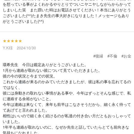
を想っている事がよくわかるやりとりでついニヤニヤしながらからかって
しまいした笑 また躓いた時はお電話させてください！本当にありがとう
ございました(^^)たまき先生の事大好きになりました！メッセージもあり
がとうございました(^^)
★★★★★
Y.K様 2024/10/30
#復縁
#不倫
#お金
環希先生 今日は鑑定ありがとうございました。
1月から連絡が取れない彼について見ていただきました。
彼の今の状況と今までの状況。
これから連絡が来るのかみていただきましたが、彼は私の事を忘れてるの
ではなく、
彼には身動きの取れない事情がある事や、今年はずっとそんな感じで、私
に連絡する余裕がないこと。
今年は連絡は来なくて、来年も前半はこなさそうだから、細く永く待って
てあげてと言われました。
相性はいいので細く永く続けるのが私達の付き合い方だともおっしゃって
いました。
1年半も連絡が取れないのに、なぜか先生と話していたらとても前向きな
気持ちになれました。