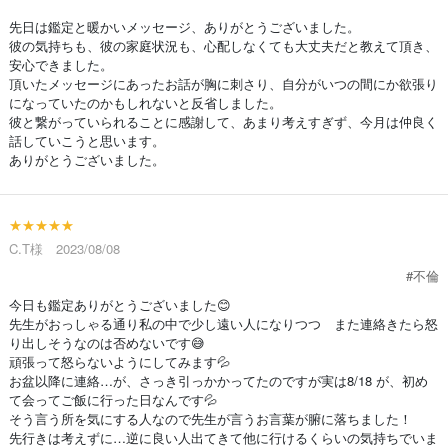
先日は鑑定と暖かいメッセージ、ありがとうございました。
彼の気持ちも、彼の家庭状況も、心配しなくても大丈夫だと教えて頂き、
安心できました。
頂いたメッセージにあったお話が胸に刺さり、自分がいつの間にか欲張り
になっていたのかもしれないと反省しました。
彼と繋がっていられることに感謝して、あまり考えすぎず、今月は仲良く
話していこうと思います。
ありがとうございました。
★★★★★
C.T様 2023/08/08
#不倫
今日も鑑定ありがとうございました😊
先生がおっしゃる通り私の中で少し遠い人になりつつ また連絡きたら怒
り出しそうなのは否めないです😅
頑張って怒らないようにしてみます💦
お盆以降に連絡…が、さっき引っかかってたのですが実は8/18 が、初め
て会ってご飯に行った日なんです💦
そう言う所を気にする人なので先生が言うお言葉が腑に落ちました！
先行きは考えずに…逆に良い人出てきて他に行けるくらいの気持ちでいま