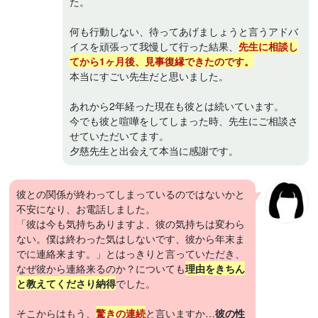
た。
何も行動しない、待ってあげましょうと言うアドバ
イスを頑張って我慢して行った結果、
先生に相談し
てから1ヶ月後、見事復縁できたのです。
本当にすごい先生だと思いました。
あれから2年経った現在も彼とは続いています。
今でも彼と喧嘩をしてしまった時、先生にご相談さ
せていただいてます。
夕慈先生と出会えて本当に感謝です。
彼との関係が終わってしまっているのではないかと
不安になり、お電話しました。
「彼は今も気持ちありますよ、彼の気持ちは変わら
ない。僕は終わった気はしないです、彼から年末ま
でに連絡来ます。」とはっきりと言っていただき、
なぜ彼から連絡来るのか？についても
理由をきちん
と教えてくださり納得
でした。
そこからはもう、
驚きの連続
と言いますか…
彼の性