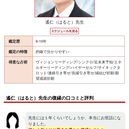
遙仁（はると）先生
鑑定歴
6-10年
鑑定の特徴
的確で分かりやすい
得意な占術
ヴィジョンリーディング/シンクロ/近未来予知/エネ
ルギーリーディング/ハイヤーセルフ/サイキックタ
ロット/連絡引き寄せ/良縁引き寄せ/縁結び祈願/願
望成就祈願
遙仁（はると）先生の復縁の口コミと評判
先生には１年くらいでしょうか、本当にお世話にな
りました。