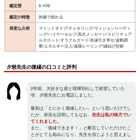
鑑定歴
6-10年
鑑定の特徴
的確で頼れる
得意な占術
マインドダイブ/チャネリング/ヴィジョンリーディ
ング/ハイヤーセルフ/高次メッセージ/スピリチュア
ルタロット/オラクルカード/良縁引き寄せ/波動調
整/エネルギー注入/遠隔ヒーリング/縁結び祈願
夕慈先生の復縁の口コミと評判
2年前、大好きな彼と喧嘩別れして絶望していた
頃、夕慈先生にお電話しました。
最初は「とにかく復縁したい」という思いだけでし
たが、状況を説明してもなお、
先生は私の味方でい
てくれました。
また、「復縁できます！」と断言していただけたこ
とがとても励みになり、先生を信じようと思えまし