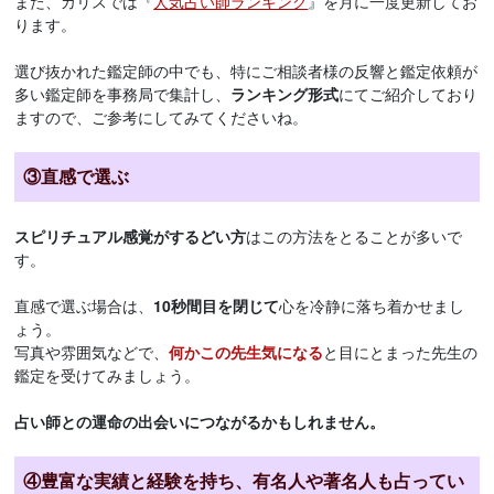
また、カリスでは『
人気占い師ランキング
』を月に一度更新してお
ります。
選び抜かれた鑑定師の中でも、特にご相談者様の反響と鑑定依頼が
多い鑑定師を事務局で集計し、
ランキング形式
にてご紹介しており
ますので、ご参考にしてみてくださいね。
③直感で選ぶ
スピリチュアル感覚がするどい方
はこの方法をとることが多いで
す。
直感で選ぶ場合は、
10秒間目を閉じて
心を冷静に落ち着かせまし
ょう。
写真や雰囲気などで、
何かこの先生気になる
と目にとまった先生の
鑑定を受けてみましょう。
占い師との運命の出会いにつながるかもしれません。
④豊富な実績と経験を持ち、有名人や著名人も占ってい