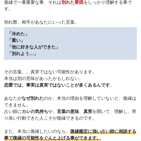
復縁で一番重要な事、それは
別れた要因
をしっかり理解する事で
す。
別れ際、相手があなたにいった言葉。
「冷めた」
「重い」
「他に好きな人ができた」
「別れよう…」
その言葉。。真実ではない可能性があります。
本当は別の意味があったかもしれない。
恋愛では、事実は真実ではないことが多くあるんです
。
あなたが
なぜ別れた
のか、本当の理由を理解していないと、復縁は
できません。
占い師に
カレの気持ち
や、
言葉の意味
、
真実
を聞いて、理解し、寄
り添い行動できた人こそが復縁できるのです。
また、本当に復縁したいのなら、
復縁鑑定に強い占い師に相談する
事で復縁の可能性をぐんと上げる事ができます。