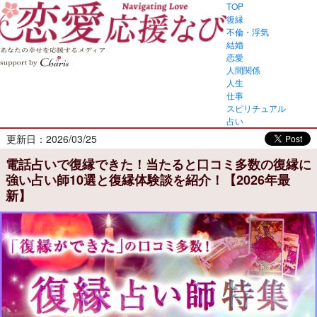
TOP
復縁
不倫・浮気
結婚
恋愛
人間関係
人生
仕事
スピリチュアル
占い
更新日：2026/03/25
電話占いで復縁できた！当たると口コミ多数の復縁に
強い占い師10選と復縁体験談を紹介！【2026年最
新】