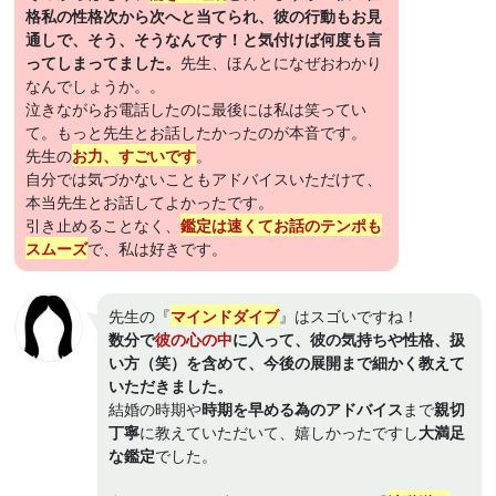
格私の性格次から次へと当てられ、彼の行動もお見
通しで、そう、そうなんです！と気付けば何度も言
ってしまってました。
先生、ほんとになぜおわかり
なんでしょうか。。
泣きながらお電話したのに最後には私は笑ってい
て。もっと先生とお話したかったのが本音です。
先生の
お力、すごいです
。
自分では気づかないこともアドバイスいただけて、
本当先生とお話してよかったです。
引き止めることなく、
鑑定は速くてお話のテンポも
スムーズ
で、私は好きです。
先生の『
マインドダイブ
』はスゴいですね！
数分で
彼の心の中
に入って、彼の気持ちや性格、扱
い方（笑）を含めて、今後の展開まで細かく教えて
いただきました。
結婚の時期や
時期を早める為のアドバイス
まで
親切
丁寧
に教えていただいて、嬉しかったですし
大満足
な鑑定
でした。