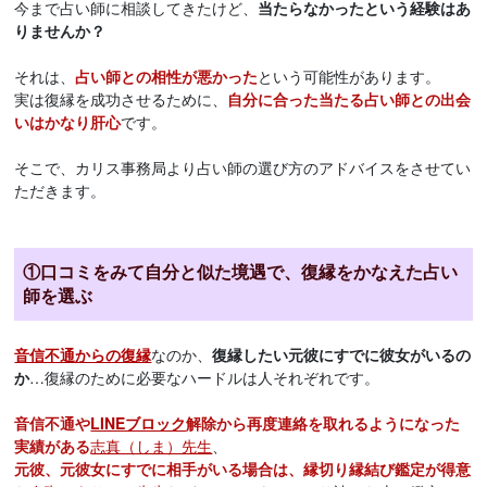
今まで占い師に相談してきたけど、
当たらなかったという経験はあ
りませんか？
それは、
占い師との相性が悪かった
という可能性があります。
実は復縁を成功させるために、
自分に合った当たる占い師との出会
いはかなり肝心
です。
そこで、カリス事務局より占い師の選び方のアドバイスをさせてい
ただきます。
①口コミをみて自分と似た境遇で、復縁をかなえた占い
師を選ぶ
音信不通からの復縁
なのか、
復縁したい元彼にすでに彼女がいるの
か
…復縁のために必要なハードルは人それぞれです。
音信不通や
LINEブロック
解除から再度連絡を取れるようになった
実績がある
志真（しま）​先生
、
元彼、元彼女にすでに相手がいる場合は、縁切り縁結び鑑定が得意