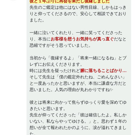
彼と１年ぶりに再会を果たし復縁しました
先生のご鑑定は他にはない男性目線、しかもはっき
りと仰ってくださるので、安心して相談できており
ました。
一緒に泣いてくれたり、一緒に笑ってくださった
り、本当に
お客様を想うお気持ちが真っ直ぐ
だなと
恐縮ですがそう思っていました。
当初から「復縁するよ」「将来一緒になるね」とブ
レずにお伝えくださります。
時には先生を疑ったけれど
腑に落ちることばかり…
そして先生は「僕の鑑定外れたね、ごめんなさい」
と一度あったかと思いますが、本当に謙虚な方だと
思いました。人気の理由が丸わかりですね✨
彼とは将来に向かって焦らずゆっくり愛を深めてゆ
きたいと思います。
先生が仰ってくださった「彼は確信したよ。私しか
いない、私ならやってゆける。」と。思わず１年の
想いが全て報われたかのように、涙が溢れてきまし
た。