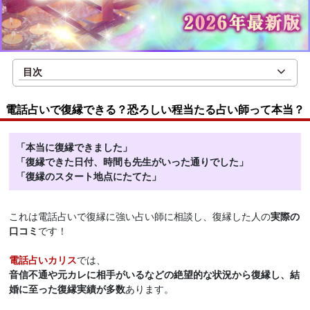
目次
電話占いで復縁できる？恐ろしい程当たる占い師って本当？
「本当に復縁できました」
「復縁できた日付、時間も先生がいった通りでした」
「復縁のスタート地点にたてた」
これは電話占いで復縁に強い占い師に相談し、復縁した人の
実際の
口コミ
です！
電話占いカリス
では、
音信不通や元カレに相手がいるなどの絶望的な状況から復縁し、結
婚に至った復縁実績が多数
あります。