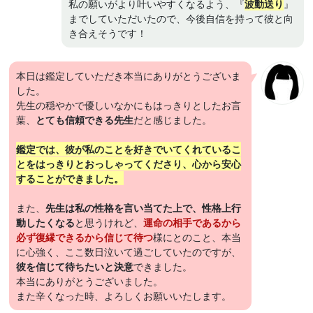
私の願いがより叶いやすくなるよう、『
波動送り
』
までしていただいたので、今後自信を持って彼と向
き合えそうです！
本日は鑑定していただき本当にありがとうございま
した。
先生の穏やかで優しいなかにもはっきりとしたお言
葉、
とても信頼できる先生
だと感じました。
鑑定では、彼が私のことを好きでいてくれているこ
とをはっきりとおっしゃってくださり、心から安心
することができました。
また、
先生は私の性格を言い当てた上で、性格上行
動したくなる
と思うけれど、
運命の相手であるから
必ず復縁できるから信じて待つ
様にとのこと、本当
に心強く、ここ数日泣いて過ごしていたのですが、
彼を信じて待ちたいと決意
できました。
本当にありがとうございました。
また辛くなった時、よろしくお願いいたします。