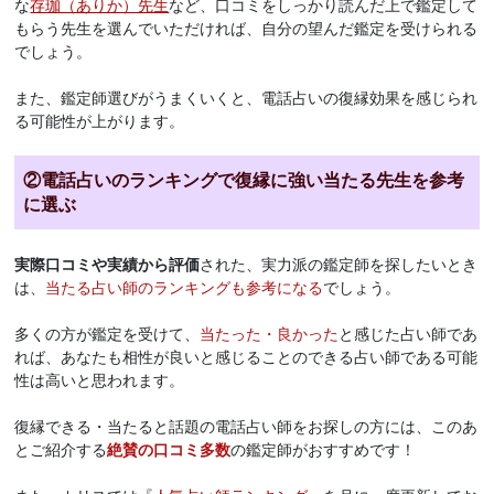
な
存珈（ありか）先生
など、口コミをしっかり読んだ上で鑑定して
もらう先生を選んでいただければ、自分の望んだ鑑定を受けられる
でしょう。
また、鑑定師選びがうまくいくと、電話占いの復縁効果を感じられ
る可能性が上がります。
②電話占いのランキングで復縁に強い当たる先生を参考
に選ぶ
実際口コミや実績から評価
された、実力派の鑑定師を探したいとき
は、
当たる占い師のランキングも参考になる
でしょう。
多くの方が鑑定を受けて、
当たった・良かった
と感じた占い師であ
れば、あなたも相性が良いと感じることのできる占い師である可能
性は高いと思われます。
復縁できる・当たると話題の電話占い師をお探しの方には、このあ
とご紹介する
絶賛の口コミ多数
の鑑定師がおすすめです！