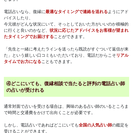
電話占いなら、復縁に
最適なタイミングで連絡を送れる
ようにアド
バイスしたり、
今元彼がどんな状況にいて、そっとしておいた方がいいのか積極的
に行くと良いのかなど、
状況に応じたアドバイスをお客様が望まれ
たタイミングでお届けする
ことができます。
「先生と一緒に考えたラインを送ったら既読がすぐついて返信が来
た」という嬉しい口コミもいただいており、電話だからこそ
リアル
タイムでお力になる
こともできます。
④どこにいても、復縁相談で当たると評判の電話占い師
の占いが受けれる
通常対面で占いを受ける場合は、興味のある占い師のいるところま
で時間と交通費をかけて出向くことが必要です。
しかし、電話占いであればどこにいても
全国の人気占い師
の鑑定を
受けることができます。