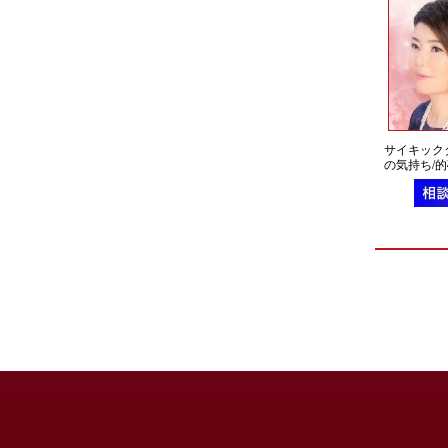
サイキック
の気持ち/
すい