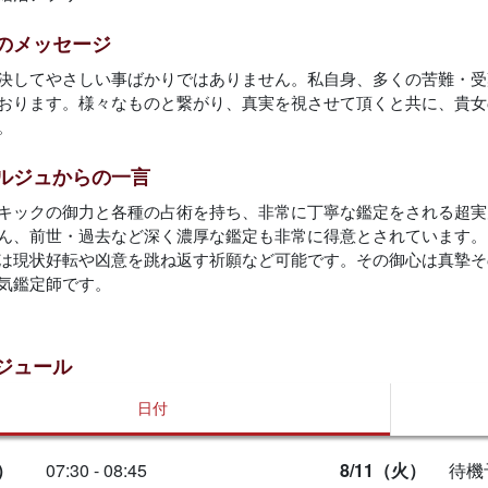
のメッセージ
決してやさしい事ばかりではありません。私自身、多くの苦難・受
おります。様々なものと繋がり、真実を視させて頂くと共に、貴女
。
ルジュからの一言
キックの御力と各種の占術を持ち、非常に丁寧な鑑定をされる超実
ん、前世・過去など深く濃厚な鑑定も非常に得意とされています。
は現状好転や凶意を跳ね返す祈願など可能です。その御心は真摯そ
気鑑定師です。
ジュール
日付
）
07:30 - 08:45
8/11（火）
待機