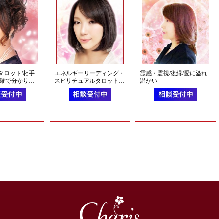
タロット/相手
エネルギーリーディング・
霊感・霊視/復縁/愛に溢れ
的確で分かりや
スピリチュアルタロット/
温かい
相手の気持ち/前向きにな
れる