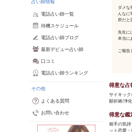
占い師情報
ダメな
電話占い師一覧
んなに
所だと
待機スケジュール
先生に
電話占い師ブログ
本当に
最新デビュー占い師
ご報告
口コミ
電話占い師ランキング
得意な占
その他
サイキック
よくある質問
願祈祷/浄
お問い合わせ
得意な鑑
相手の気持ち
ット恋愛・