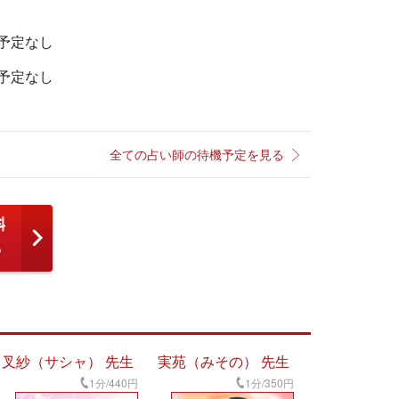
予定なし
予定なし
全ての占い師の待機予定を見る
叉紗（サシャ） 先生
実苑（みその） 先生
1分/440円
1分/350円