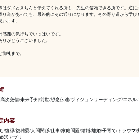
事はダメときちんと伝えてくれる所も、先生の信頼できる所です。逆に
寄り道があっても、最終的にその通りになります。その寄り道から学び
思います。
は感謝の気持ちでいっぱいです。
ありがとうございました。
と御礼まで。
術
/高次交信/未来予知/前世/想念伝達/ヴィジョンリーディング/エネル
化
定内容
/復縁/複雑愛/人間関係/仕事/家庭問題/結婚/離婚/子育て/トラウマ
婚活アプリ