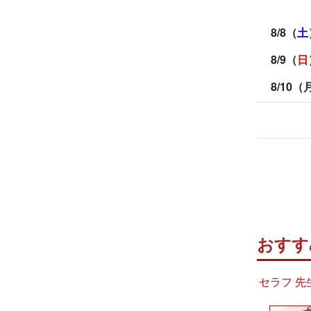
8/8（
土
8/9（
日
8/10（
おすす
セラフ 先