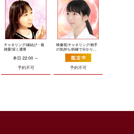
チャネリング/縁結び・複
映像視/チャネリング/相手
雑愛/深く濃厚
の気持ち/的確で分かりや
すい
本日 22:00 ～
予約不可
予約不可