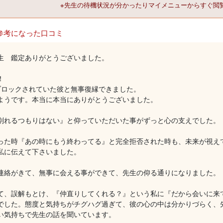
※先生の待機状況が分かったりマイメニューからすぐ閲
参考になった口コミ
生 鑑定ありがとうございました。
！
ブロックされていた彼と無事復縁できました。
ようです。本当に本当にありがとうございました。
別れるつもりはない』と仰っていただいた事がずっと心の支えでした。
った時『あの時にもう終わってる』と完全拒否された時も、未来が視え
私に伝えて下さいました。
連絡がきて、無事に会える事ができて、先生の仰る通りになりました。
て、誤解もとけ、『仲直りしてくれる？』という私に『だから会いに来
でした。態度と気持ちがチグハグ過ぎて、彼の心の中は分かりづらく、
い気持ちで先生の話を聞いています。