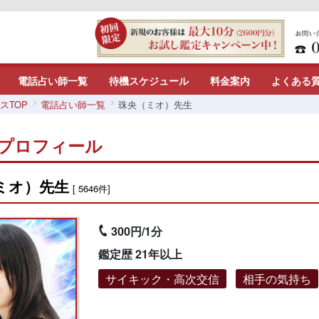
電話占い師一覧
待機スケジュール
料金案内
よくある
スTOP
電話占い師一覧
珠央（ミオ）先生
プロフィール
ミオ）先生
[ 5646件]
300円/1分
鑑定歴 21年以上
サイキック・高次交信
相手の気持ち