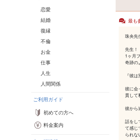
恋愛
結婚
最も
復縁
珠央先
不倫
先生！
お金
1ヶ月
仕事
奇跡の
人生
『彼は
人間関係
彼に会
貫して
ご利用ガイド
彼から
初めての方へ
話をし
料金案内
て感じ
られな