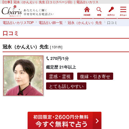
【仕事】冠永（かんえい）先生 口コミ(1ページ目) ｜電話占いカリス
電話占いカリスTOP
電話占い師一覧
冠永（かんえい）先生
口コミ
口コミ
冠永（かんえい）先生
[ 131件]
270円/1分
鑑定歴 21年以上
霊感・霊視
復縁・引き寄せ
とても話しやすい