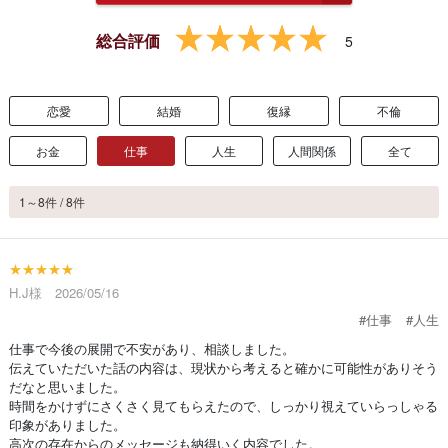
総合評価
5
恋愛
結婚
復縁
不倫
お金
仕事
人生
人間関係
全て
1～8件 / 8件
★★★★★
H.J様 2026/05/16
#仕事
#人生
仕事で今後の展開で不安があり、相談しました。
伝えていただいた話の内容は、現状から考えると確かに可能性がありそう
だなと思いました。
時間をかけずにさくさく見てもらえたので、しっかり視えていらっしゃる
印象がありました。
高次の存在からのメッセージも納得いく内容でした。