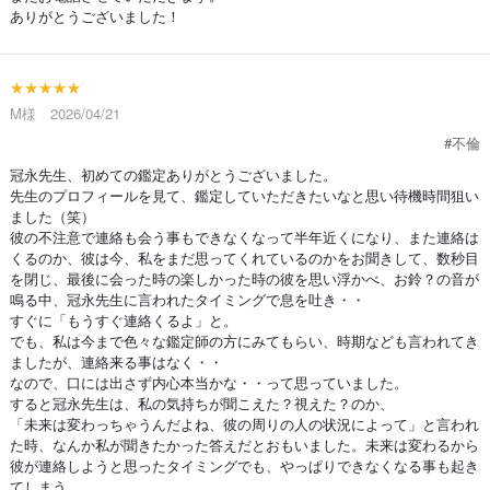
ありがとうございました！
★★★★★
M様 2026/04/21
#不倫
冠永先生、初めての鑑定ありがとうございました。
先生のプロフィールを見て、鑑定していただきたいなと思い待機時間狙い
ました（笑）
彼の不注意で連絡も会う事もできなくなって半年近くになり、また連絡は
くるのか、彼は今、私をまだ思ってくれているのかをお聞きして、数秒目
を閉じ、最後に会った時の楽しかった時の彼を思い浮かべ、お鈴？の音が
鳴る中、冠永先生に言われたタイミングで息を吐き・・
すぐに「もうすぐ連絡くるよ」と。
でも、私は今まで色々な鑑定師の方にみてもらい、時期なども言われてき
ましたが、連絡来る事はなく・・
なので、口には出さず内心本当かな・・って思っていました。
すると冠永先生は、私の気持ちが聞こえた？視えた？のか、
「未来は変わっちゃうんだよね、彼の周りの人の状況によって」と言われ
た時、なんか私が聞きたかった答えだとおもいました。未来は変わるから
彼が連絡しようと思ったタイミングでも、やっぱりできなくなる事も起き
てしまう。