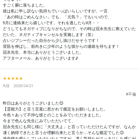
すごく腑に落ちました。
彼は私に申し訳ない気持ちでいっぱいらしいですが、一言
「あの時はごめんなさい」でも、「元気？」でもいいので、
5月に連絡来たら嬉しいです。それを逃したら9月・・
どうしてもネガティブになりがちなので、その時は冠永先生に教えていた
だいた、ネガティブキャンセルを実施します（笑）
占いジプシーだった自分から少し抜けだせそうです！
背筋を伸ばし、前向きに少年のような彼からの連絡を待ちます！
冠永先生、本当にありがとうございました。
アフターメール、ありがとうございます♪
★★★★★
A様 2026/04/21
#不倫
昨日はありがとうございました😊
【霊能力】と言う言葉に惹かれて鑑定をお願いしました。
今色々あって不仲な彼とのことをみていただきました。
今まで色んな先生にみていただいてて、
冠永先生にも同じ様に「大丈夫よ」と言っていただけたんですが、なんか
凄く納得できたと言うか理解出来たと言うか…そんな鑑定でした😊
途中鐘を鳴らしていただいたんですが、凄く気持ちがスッキリした感じが