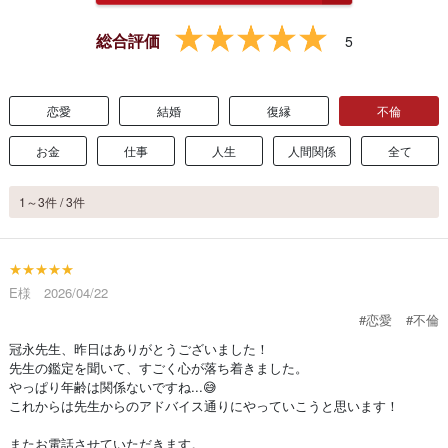
総合評価
5
恋愛
結婚
復縁
不倫
お金
仕事
人生
人間関係
全て
1～3件 / 3件
★★★★★
E様 2026/04/22
#恋愛
#不倫
冠永先生、昨日はありがとうございました！
先生の鑑定を聞いて、すごく心が落ち着きました。
やっぱり年齢は関係ないですね...😅
これからは先生からのアドバイス通りにやっていこうと思います！
またお電話させていただきます。