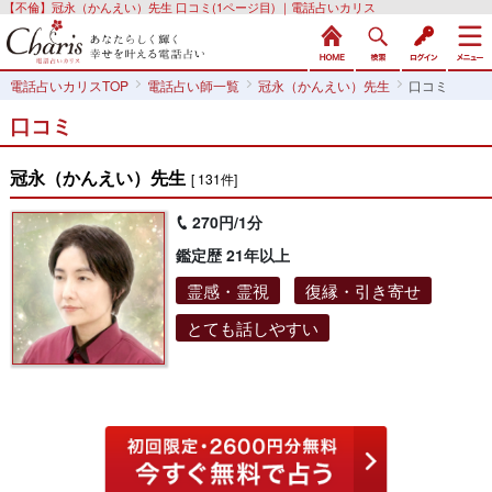
【不倫】冠永（かんえい）先生 口コミ(1ページ目) ｜電話占いカリス
電話占いカリスTOP
電話占い師一覧
冠永（かんえい）先生
口コミ
口コミ
冠永（かんえい）先生
[ 131件]
270円/1分
鑑定歴 21年以上
霊感・霊視
復縁・引き寄せ
とても話しやすい