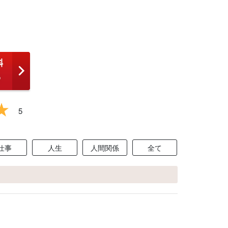
5
仕事
人生
人間関係
全て