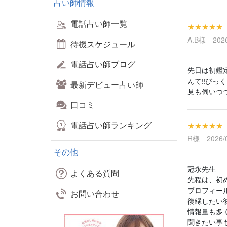
占い師情報
電話占い師一覧
★★★★★
A.B様 2026
待機スケジュール
電話占い師ブログ
先日は初鑑
んて‼️び
最新デビュー占い師
見も伺いつ
口コミ
電話占い師ランキング
★★★★★
R様 2026/0
その他
冠永先生
よくある質問
先程は、初
プロフィー
お問い合わせ
復縁したい
情報量も多
聞きたい事