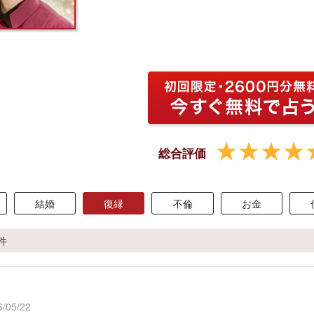
総合評価
結婚
復縁
不倫
お金
4件
/05/22