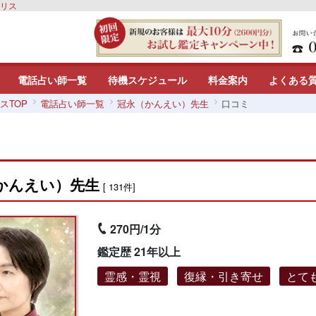
カリス
電話占い師一覧
待機スケジュール
料金案内
よくある
スTOP
電話占い師一覧
冠永（かんえい）先生
口コミ
かんえい）先生
[ 131件]
270円/1分
鑑定歴 21年以上
霊感・霊視
復縁・引き寄せ
とて