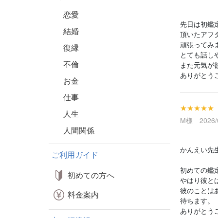
恋愛
先日は初鑑
結婚
頂いたアフ
頑張ってみ
復縁
とても話し
不倫
また元気が
ありがとう
お金
仕事
★★★★★
人生
M様 2026/0
人間関係
かんえい先
ご利用ガイド
初めての鑑
初めての方へ
やはり彼と
彼のことは
料金案内
待ちます。
ありがとう