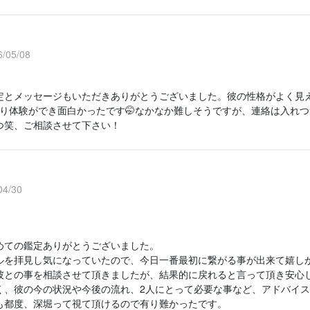
/05/08
定とメッセージもいただきありがとうございました。彼の性格がよく見
っくり体験ができ面白かったです🤭なかなか難しそうですが、連絡は入れ
つ笑、ご相談させて下さい！
4/30
めての鑑定ありがとうございました。
ルを拝見し気になっていたので、今日一番最初に繋がる事が出来て嬉し
彼との事を相談させて頂きましたが、結果的に戻れると言って頂き安心
く、彼の今の状況や今後の流れ、2人にとって必要な事など、アドバイ
も都度、深堀って視て頂けるので有り難かったです。