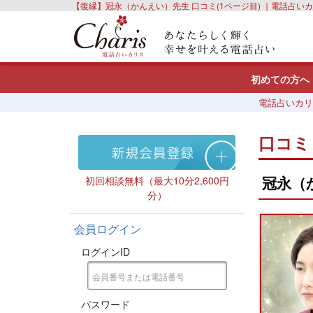
【復縁】冠永（かんえい）先生 口コミ(1ページ目) ｜電話占い
初めての方へ
電話占いカリ
口コミ
冠永（
初回相談無料（最大10分2,600円
分）
会員ログイン
ログインID
パスワード