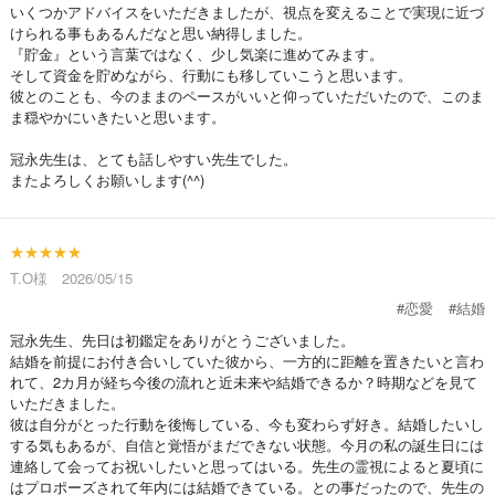
いくつかアドバイスをいただきましたが、視点を変えることで実現に近づ
けられる事もあるんだなと思い納得しました。
『貯金』という言葉ではなく、少し気楽に進めてみます。
そして資金を貯めながら、行動にも移していこうと思います。
彼とのことも、今のままのペースがいいと仰っていただいたので、このま
ま穏やかにいきたいと思います。
冠永先生は、とても話しやすい先生でした。
またよろしくお願いします(^^)
★★★★★
T.O様 2026/05/15
#恋愛
#結婚
冠永先生、先日は初鑑定をありがとうございました。
結婚を前提にお付き合いしていた彼から、一方的に距離を置きたいと言わ
れて、2カ月が経ち今後の流れと近未来や結婚できるか？時期などを見て
いただきました。
彼は自分がとった行動を後悔している、今も変わらず好き。結婚したいし
する気もあるが、自信と覚悟がまだできない状態。今月の私の誕生日には
連絡して会ってお祝いしたいと思ってはいる。先生の霊視によると夏頃に
はプロポーズされて年内には結婚できている。との事だったので、先生の