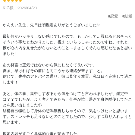
★★★★★
K.G様 2026/04/23
#恋愛
#結婚
かんえい先生、先日は初鑑定ありがとうございました✨
最初何かハッキリしない感じでしたので、もしかして…尋ねるとおそらく
そういう事だとわかりました。視えていらっしゃったのですね。それと、
彼が心の内を見せたがらないとのこと…まさしくそんな感じだなぁと思い
ました‼️
あの発言は正気ではないから気にしなくて良いです。
夏頃、早ければその前にも向こうから連絡が来ます、と。
信じて、先生のアドバイス通り、彼は見守り放置、私は日々充実して過ご
します！
あと、体の事、集中しすぎるから気をつけてと言われましたが、鑑定中
は？？でしたが、よく考えてみたら、仕事が忙し過ぎて身体酷使してたこ
とを思い出しました💦
結構自己犠牲して身体の悲鳴無視しちゃうので、気をつけたいと思いま
す。ストレッチも足りないとのことでしたので、少しずつ取り入れようと
思います。
鑑定内容がすごく具体的な事が驚きでした。