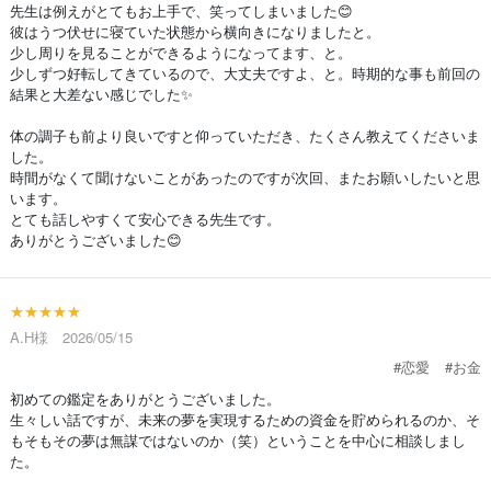
先生は例えがとてもお上手で、笑ってしまいました😊
彼はうつ伏せに寝ていた状態から横向きになりましたと。
少し周りを見ることができるようになってます、と。
少しずつ好転してきているので、大丈夫ですよ、と。時期的な事も前回の
結果と大差ない感じでした✨
体の調子も前より良いですと仰っていただき、たくさん教えてくださいま
した。
時間がなくて聞けないことがあったのですが次回、またお願いしたいと思
います。
とても話しやすくて安心できる先生です。
ありがとうございました😊
★★★★★
A.H様 2026/05/15
#恋愛
#お金
初めての鑑定をありがとうございました。
生々しい話ですが、未来の夢を実現するための資金を貯められるのか、そ
もそもその夢は無謀ではないのか（笑）ということを中心に相談しまし
た。