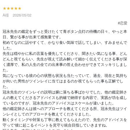
★★★★★
A様 2026/05/02
#恋愛
冠永先生の鑑定をずっと受けたくて青ボタン点灯の待機の日々、やっと本
日、繋がる事が出来て感無量です。
初めてなのに話やすくて、かなり食い気味で話してしまい、すみませんで
した。
先生は穏やかに私の言葉を優先してくださり、聞きたい気になる事、どん
どんと視てもらい、先生が視えて読み解いて細かく伝えてくださる事が深
く濃厚で、私の人生の全ての出来事の答え合わせができてスッキリしまし
た。
気になっている彼の心の状態も状況も当たっていて、過去、現在と気持ち
が向いた男性がツインレイに当てはまるのか視てもらった事も正解でし
た。
冠永先生のツインレイの説明は腑に落ちる事ばかりでした。他の鑑定師さ
んの教えてくださるアドバイスも的確で納得する内容で、実践が功を成し
ているのですが、冠永先生のアドバイスはスケールが違いました。
他の鑑定師さんは彼へのアプローチを教えてくださる所、冠永先生はツイ
ンレイとしてのアプローチを教えてくださりました。
動くタイミングや対策も丁寧に教えてもらえたので、先生のアドバイスを
守って“彼に起こるイベントを見守り統合目指していきますね。