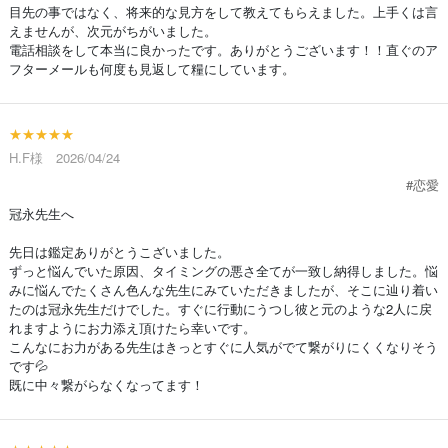
目先の事ではなく、将来的な見方をして教えてもらえました。上手くは言
えませんが、次元がちがいました。
電話相談をして本当に良かったです。ありがとうございます！！直ぐのア
フターメールも何度も見返して糧にしています。
★★★★★
H.F様 2026/04/24
#恋愛
冠永先生へ
先日は鑑定ありがとうこざいました。
ずっと悩んでいた原因、タイミングの悪さ全てが一致し納得しました。悩
みに悩んでたくさん色んな先生にみていただきましたが、そこに辿り着い
たのは冠永先生だけでした。すぐに行動にうつし彼と元のような2人に戻
れますようにお力添え頂けたら幸いです。
こんなにお力がある先生はきっとすぐに人気がでて繋がりにくくなりそう
です💦
既に中々繋がらなくなってます！