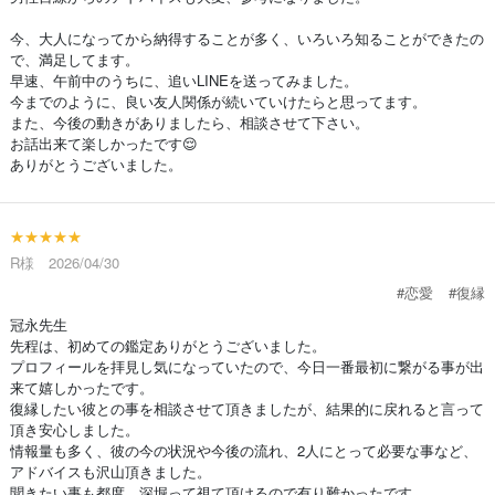
今、大人になってから納得することが多く、いろいろ知ることができたの
で、満足してます。
早速、午前中のうちに、追いLINEを送ってみました。
今までのように、良い友人関係が続いていけたらと思ってます。
また、今後の動きがありましたら、相談させて下さい。
お話出来て楽しかったです😌
ありがとうございました。
★★★★★
R様 2026/04/30
#恋愛
#復縁
冠永先生
先程は、初めての鑑定ありがとうございました。
プロフィールを拝見し気になっていたので、今日一番最初に繋がる事が出
来て嬉しかったです。
復縁したい彼との事を相談させて頂きましたが、結果的に戻れると言って
頂き安心しました。
情報量も多く、彼の今の状況や今後の流れ、2人にとって必要な事など、
アドバイスも沢山頂きました。
聞きたい事も都度、深堀って視て頂けるので有り難かったです。