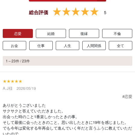
総合評価
5
恋愛
結婚
復縁
不倫
お金
仕事
人生
人間関係
全て
1～23件 / 23件
★★★★★
A.J様 2026/05/19
#恋愛
ありがとうございました
サクサクと答えていただきました。
出会った時のこと1番楽しかったときの事。
そして最後に会ったときのこと。思い出したときに19年を感じました。
でも今年は変化する年再会して進んでいく年だと言うふうに教えていただ
いたので、