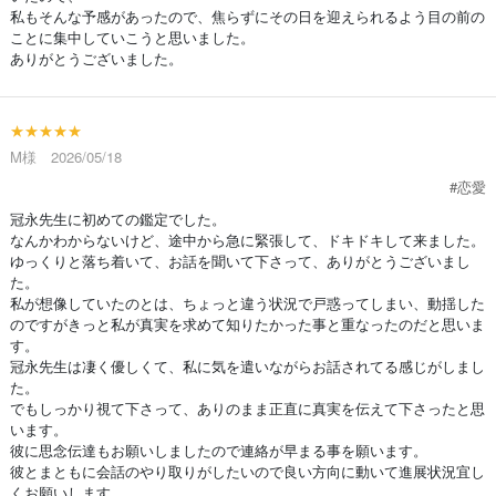
私もそんな予感があったので、焦らずにその日を迎えられるよう目の前の
ことに集中していこうと思いました。
ありがとうございました。
★★★★★
M様 2026/05/18
#恋愛
冠永先生に初めての鑑定でした。
なんかわからないけど、途中から急に緊張して、ドキドキして来ました。
ゆっくりと落ち着いて、お話を聞いて下さって、ありがとうございまし
た。
私が想像していたのとは、ちょっと違う状況で戸惑ってしまい、動揺した
のですがきっと私が真実を求めて知りたかった事と重なったのだと思いま
す。
冠永先生は凄く優しくて、私に気を遣いながらお話されてる感じがしまし
た。
でもしっかり視て下さって、ありのまま正直に真実を伝えて下さったと思
います。
彼に思念伝達もお願いしましたので連絡が早まる事を願います。
彼とまともに会話のやり取りがしたいので良い方向に動いて進展状況宜し
くお願いします。