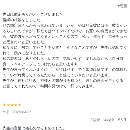
#恋愛
先日は鑑定ありがとうございました
復縁の相談をしました。
他の鑑定師さんからも言われていましたが やはり元彼には今 彼女がい
るらしいのですが 私たちはツインレイなので お互いの魂磨きができた
ら 彼の方から戻ってくるということなので 私も 焦らず 自分をもっ
と磨きたいと思いました。
私なりに 努力してたことを話すと 小さなことですが 先生は認めてく
れて 励みになりました。
私の磨きは あと少しらしいので 気負いせず 楽しみながら 自分自
身 レベルアップしていけたらと思います♪
先生が言ってくれたように 期待はせず でも希望は捨てず の気持ち
で いずれ戻ってくるんだから と信じていきたいと思います。
先生が 神社に行き 神様との繋がりを持つと 彼との再会が早くなる
と言ってくれたので 時間を見つけて 行ってみます。
★★★★★
H様 2026/04/25
#恋愛
#結婚
#人生
先生の言葉は核心のつくものでした。