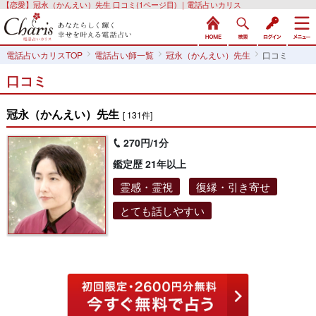
【恋愛】冠永（かんえい）先生 口コミ(1ページ目) ｜電話占いカリス
電話占いカリスTOP
電話占い師一覧
冠永（かんえい）先生
口コミ
口コミ
冠永（かんえい）先生
[ 131件]
270円/1分
鑑定歴 21年以上
霊感・霊視
復縁・引き寄せ
とても話しやすい