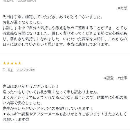
M.M様 2026/05/04
#恋愛
先日は丁寧に鑑定していただき、ありがとうございました。
お礼が遅くなりました。
お話しする中で自分の気持ちや考えを改めて整理することができ、とても
有意義な時間になりました。優しく寄り添ってくださる姿勢に安心感があ
り、前向きな気持ちになれました。いただいた言葉を大切に、これからの
日々に活かしていきたいと思います。本当に感謝しております。
★★★★★
R.H様 2026/05/03
#恋愛
#仕事
先日はありがとうございました！
送ったつもりでいてお礼が遅くなって申し訳ありません。
よくみえたうえで伝えてくれてるんだなと感じたので、結果的に心配の無
い内容で安心しました。
先生からいただいたアドバイスを実行していきます！
エネルギー調整やアフターメールもありがとうございます！またよろしく
お願いします😊