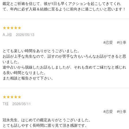
鑑定とご祈祷を信じて、彼が1日も早くアクションを起こしてきてくれ
て、年内に必ず入籍＆結婚に至るように前向きに過ごしたいと思います！
★★★★★
A.J様 2026/05/13
#恋愛
#仕事
とても楽しい時間をありがとうございました。
お話が上手な先生なので、話すのが苦手な方もいろんなお話ができると思
いました。
途中占いから脱線したお話もしましたが、それも含めてご縁だなと感じれ
る良い時間となりました。
また相談と報告させて下さい。
★★★★★
T様 2026/05/11
#恋愛
#仕事
冠永先生、はじめての鑑定ありがとうございました。
とても話しやすく長時間に渡り見て頂き感謝です。