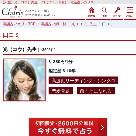
【人生】光（コウ）先生 口コミ(1ページ目) ｜電話占いカリス
電話占いカリスTOP
電話占い師一覧
光（コウ）先生
口コミ
口コミ
光（コウ）先生
[ 13596件]
380円/1分
鑑定歴 6-10年
高波動リーディング・シンクロ
恋愛問題
前向きになれる