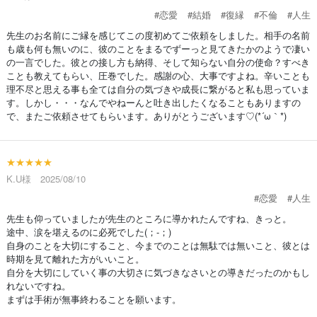
#恋愛
#結婚
#復縁
#不倫
#人生
先生のお名前にご縁を感じてこの度初めてご依頼をしました。相手の名前
も歳も何も無いのに、彼のことをまるでずーっと見てきたかのようで凄い
の一言でした。彼との接し方も納得、そして知らない自分の使命？すべき
ことも教えてもらい、圧巻でした。感謝の心、大事ですよね。辛いことも
理不尽と思える事も全ては自分の気づきや成長に繋がると私も思っていま
す。しかし・・・なんでやねーんと吐き出したくなることもありますの
で、またご依頼させてもらいます。ありがとうございます♡(*´ω｀*)
★★★★★
K.U様 2025/08/10
#恋愛
#人生
先生も仰っていましたが先生のところに導かれたんですね、きっと。
途中、涙を堪えるのに必死でした(；-；)
自身のことを大切にすること、今までのことは無駄では無いこと、彼とは
時期を見て離れた方がいいこと。
自分を大切にしていく事の大切さに気づきなさいとの導きだったのかもし
れないですね。
まずは手術が無事終わることを願います。