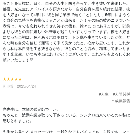
ることを目標に、日々、自分の人生と向き合って、生き抜いて来ました。
都度、光先生にアドバイスを頂きながら、自分自身を磨き続けた結果、彼
を大好きになって4年目に彼と同じ業界で働くことになり、5年目にようや
く自分の気持ちを直接伝えることが出来ました！その時の彼のニヤついた
表情は、今でも忘れられません笑その後も、徐々にではありますが、以前
よりも彼との間に嬉しい出来事が起こりやすくなっています。彼を大好き
になった当初は、色々ありボロボロで、ドン底を生きていましたが笑、ど
んな時も自分を信じて頑張って来て良かったと、心から思います。これか
らも私は私自身を生き抜きながら、彼とのことも含め、精進してまいりま
す！光先生、いつも本当にありがとうございます。これからもよろしくお
願いいたします💛
★★★★★
K.H様 2025/04/24
#人生
#人間関係
＊成就報告
光先生は、本物の鑑定師でした。
ちゃんと、波動を読み取って下さっている、シンクロ出来ているのを私は
感じとれました。
先生から発するメッセージは、一般的なアドバイスでも、主観でも、マニ