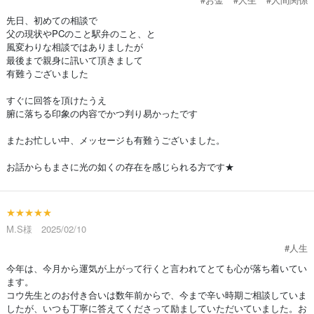
先日、初めての相談で
父の現状やPCのこと駅弁のこと、と
風変わりな相談ではありましたが
最後まで親身に訊いて頂きまして
有難うございました
すぐに回答を頂けたうえ
腑に落ちる印象の内容でかつ判り易かったです
またお忙しい中、メッセージも有難うございました。
お話からもまさに光の如くの存在を感じられる方です★
★★★★★
M.S様 2025/02/10
#人生
今年は、今月から運気が上がって行くと言われてとても心が落ち着いてい
ます。
コウ先生とのお付き合いは数年前からで、今まで辛い時期ご相談していま
したが、いつも丁寧に答えてくださって励ましていただいていました。お