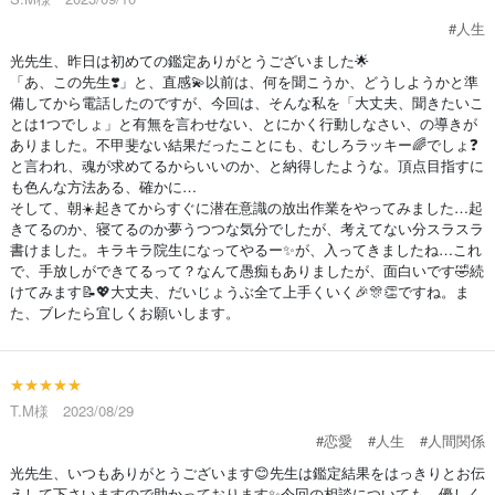
#人生
光先生、昨日は初めての鑑定ありがとうございました🌟
「あ、この先生❣️」と、直感💫以前は、何を聞こうか、どうしようかと準
備してから電話したのですが、今回は、そんな私を「大丈夫、聞きたいこ
とは1つでしょ」と有無を言わせない、とにかく行動しなさい、の導きが
ありました。不甲斐ない結果だったことにも、むしろラッキー🌈でしょ❓
と言われ、魂が求めてるからいいのか、と納得したような。頂点目指すに
も色んな方法ある、確かに…
そして、朝☀️起きてからすぐに潜在意識の放出作業をやってみました…起
きてるのか、寝てるのか夢うつつな気分でしたが、考えてない分スラスラ
書けました。キラキラ院生になってやるー✨が、入ってきましたね…これ
で、手放しができてるって？なんて愚痴もありましたが、面白いです🤣続
けてみます📝💖大丈夫、だいじょうぶ全て上手くいく🎉🎊👏ですね。ま
た、ブレたら宜しくお願いします。
★★★★★
T.M様 2023/08/29
#恋愛
#人生
#人間関係
光先生、いつもありがとうございます😊先生は鑑定結果をはっきりとお伝
えして下さいますので助かっております✨今回の相談についても、優しく