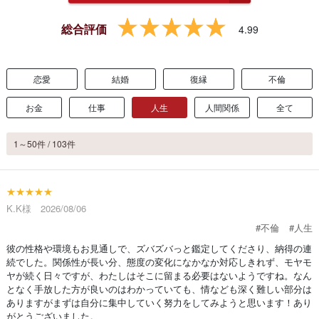
総合評価
4.99
恋愛
結婚
復縁
不倫
お金
仕事
人生
人間関係
全て
1～50件 / 103件
★★★★★
K.K様 2026/08/06
#不倫
#人生
彼の性格や環境もお見通しで、ズバズバっと鑑定してくださり、納得の連
続でした。関係性が長い分、態度の変化になかなか対応しきれず、モヤモ
ヤが続く日々ですが、わたしはそこに留まる必要はないようですね。なん
となく手放した方が良いのはわかっていても、情なども深く難しい部分は
ありますがまずは自分に集中していく努力をしてみようと思います！あり
がとうございました。