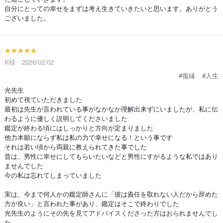
自分にとっての幸せをまずは考え生きていきたいと思います。ありがとう
ございました。
★★★★★
K様 2026/02/02
#復縁
#人生
光先生
初めて視ていただきました
最初は先生が言われている事がなかなか理解出来ずにいましたが、私に伝
わるように優しく説明してくださいました
鑑定が終わる頃にはしっかりと方向が定まりました
他力本願にならず私は私の力で幸せになる！という事です
それは若い頃から両親に教えられてきた事でした
昔は、男性に幸せにしてもらいたいなどと男性にすがるような私ではあり
ませんでした
今の私は忘れてしまっていました
実は、今まで何人かの鑑定師さんに「彼は責任を取れない人だから辞めた
方が良い」と言われた事があり、鑑定はそこで終わりでした
光先生のようにその先を見てアドバイスくださった方はおられませんでし
た