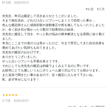
M.S様 2025/03/31
#お金
#人生
光先生、昨日は鑑定して頂きありがとうございました。
今まで他社含め、どれだけ占いジプシーしまくりで彷徨った事か…
色んな鑑定師さんに成就祈願や波動修正や術を施してもらったりしました
が、全く効き目が無かったり数日で効果切れの始末。
光先生に鑑定して頂き、やっと私の悩みの根本解決となる原因に辿り着け
ました。
本当にここまでの道のりは長かったけど、今まで苦労してきた自分自身を
褒めてあげたい気持ちも出てきました。
光先生の鑑定のおかげです。
ありがとうございました。
やっと占いジプシーも卒業出来そうです。
それにしても光先生の鑑定は的確でよくみえてるのに早いです。
お財布にとても優しいうえにボリューム盛り沢山でとても助かります。
また追加で聞きたい事があるので、近々鑑定に入らせて下さいね。
私、必ず幸せになります！
★★★★★
O.T様 2025/02/27
#お金
#人生
#人間関係