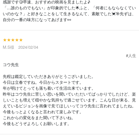
感謝です🥲早速、おすすめの映画を見ましたよ♪
「…誰のものでもない」が印象的でした🌟ふと、「何者にもならなくてい
いのかな？」と好きなことをして生きるなんて、素敵でした💓🎯先ずは、
自分の一番の味方になってあげます👀
★★★★★
M.S様 2024/02/04
#人生
コウ先生
先程は鑑定していただきありがとうございました。
今日は立春ですね。今日からスタートです。
年が明けてとっても落ち着いて生活出来ています。
昨年はコウ先生に苦しい思いを聞いていただいてばっかりでしたけど、楽
しいことも増えて穏やかな気持ちで過ごせています。こんな日が来る、見
えているビジョンを画像で見てほしいってコウ先生に言われてましたね。
今後もっとよくなると言われて楽しみです。
これからの変化をまた聞いて下さいね。
今後もどうぞよろしくお願いします。