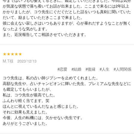
今まではいつも心萎えてるときに、鑑定していただきました。今回は気分
が気楽な状態で落ち着いてお話が出来ました。ここまで来るには2年以上
かかりましたが、コウ先生にぐだぐだとした話をいつも真剣に聞いていた
だいて、励ましていただきここまで来ました。
彼に会えない寂しさはいつもありますが、心が暴れだすようなことが無く
なったような気がします。
また、近況報告してご相談させていただきます。
★★★★★
M.T様 2023/12/13
#恋愛
#結婚
#復縁
#人生
#人間関係
コウ先生は、私の占い師ジプシーを止めてくれました。
高額な先生や、占いチャンピオンに輝いた先生、プレミアムな先生などに
も鑑定してもらいましたが、
私は、コウ先生が最高でした。
ふんわり軽く当てます。笑
ほんとに視えているんだなぁと感じました。
それに効果も見えました。
今後、人生の転機には、欠かせない先生です。
ありがとうございました。