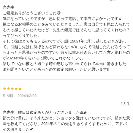
光先生
ご鑑定ありがとうございました😊
気になっていたのですが、思い切って電話して本当によかったです♫
気になるお相手のことをみていただきました。実は自分でも気に入られて
るのは感じていたのだけど、先生の鑑定ではそんなに思っててくれたの？
ってびっくりでした。
そして彼はとてもモテるのですが、謎に2021年に引っ越したときがあっ
て。引越し先は住所ほとんど変わらないのになんで引越したんだろうって
ちょっと不思議だったのですが。彼が以前お付き合いしてた方と別れたの
が2020-21年くらいって聞いてこれかな！って。
話していない彼との過ごす時の感じも言い当てられて本当に驚きました。
また聞きたいことがあったので鑑定お願いしたいと思います‼️
★★★★★
S.M様 2024/02/08
#人生
光先生、昨日は鑑定ありがとうございました🙏💫
節の分け目に、そう来たかと、ショックを受けていたのですが、起きた意
味を教えてくださり、2024年のこの先を生きやすくするために、アドバ
イス頂きました💕