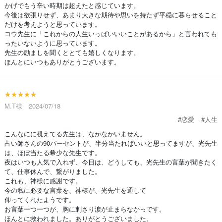
かげでもう辛い時期は超えたと感じています。
今後は欲張りせず、あまり大きな期待や思いを持たず平穏に暮らせること
だけを考えようと思っています。
コウ先生に「これからの人生いっぱいいいことがあるから」と言われても
ったいないように思っています。
先生の励ましを聞くととても嬉しくなります。
ほんとにいつもありがとうございます。
★★★★★
M.T様 2024/07/18
#恋愛
#人生
こんなにに視えてる先生は、なかなかいません。
占い師さんの90パーセントが、半分当たればいいと思ってますが、光先生
は、ほぼ当たる希少な先生です。
夜はいつも人気で入れず、今日は、どうしても、光先生の言葉が聞きたく
て、仕事休んで、繋がりました。
これも、神様に感謝です。
今の私に必要な言葉を、神様が、光先生を通して
仰ってくれたようです。
お言葉一つ一つが、胸に刺さり涙が止まらなかっです。
ほんとに救われました。ありがとうございました。