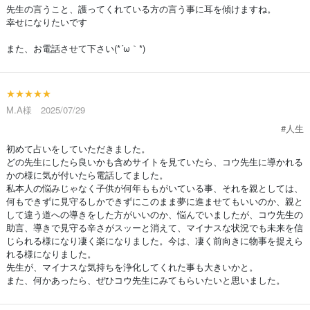
先生の言うこと、護ってくれている方の言う事に耳を傾けますね。
幸せになりたいです
また、お電話させて下さい(*´ω｀*)
★★★★★
M.A様 2025/07/29
#人生
初めて占いをしていただきました。
どの先生にしたら良いかも含めサイトを見ていたら、コウ先生に導かれる
かの様に気が付いたら電話してました。
私本人の悩みじゃなく子供が何年ももがいている事、それを親としては、
何もできずに見守るしかできずにこのまま夢に進ませてもいいのか、親と
して違う道への導きをした方がいいのか、悩んでいましたが、コウ先生の
助言、導きで見守る辛さがスッーと消えて、マイナスな状況でも未来を信
じられる様になり凄く楽になりました。今は、凄く前向きに物事を捉えら
れる様になりました。
先生が、マイナスな気持ちを浄化してくれた事も大きいかと。
また、何かあったら、ぜひコウ先生にみてもらいたいと思いました。