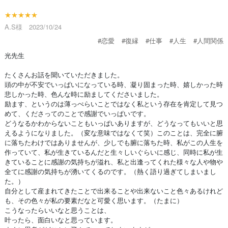
★★★★★
A.S様 2023/10/24
#恋愛
#復縁
#仕事
#人生
#人間関係
光先生
たくさんお話を聞いていただきました。
頭の中が不安でいっぱいになっている時、凝り固まった時、嬉しかった時
悲しかった時、色んな時に励ましてくださいました。
励ます、というのは薄っぺらいことではなく私という存在を肯定して見つ
めて、くださってのことで感謝でいっぱいです。
どうなるかわからないこともいっぱいありますが、どうなってもいいと思
えるようになりました。（変な意味ではなくて笑）このことは、完全に腑
に落ちたわけではありませんが、少しでも腑に落ちた時、私がこの人生を
作っていて、私が生きているんだと生々しいぐらいに感じ、同時に私が生
きていることに感謝の気持ちが溢れ、私と出逢ってくれた様々な人や物や
全てに感謝の気持ちが湧いてくるのです。（熱く語り過ぎてしまいまし
た。）
自分として産まれてきたことで出来ることや出来ないこと色々あるけれど
も、その色々が私の要素だなと可愛く思います。（たまに）
こうなったらいいなと思うことは、
叶ったら、面白いなと思っています。