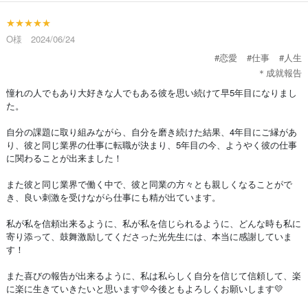
★★★★★
O様 2024/06/24
#恋愛
#仕事
#人生
＊成就報告
憧れの人でもあり大好きな人でもある彼を思い続けて早5年目になりまし
た。
自分の課題に取り組みながら、自分を磨き続けた結果、4年目にご縁があ
り、彼と同じ業界の仕事に転職が決まり、5年目の今、ようやく彼の仕事
に関わることが出来ました！
また彼と同じ業界で働く中で、彼と同業の方々とも親しくなることがで
き、良い刺激を受けながら仕事にも精が出ています。
私が私を信頼出来るように、私が私を信じられるように、どんな時も私に
寄り添って、鼓舞激励してくださった光先生には、本当に感謝していま
す！
また喜びの報告が出来るように、私は私らしく自分を信じて信頼して、楽
に楽に生きていきたいと思います💛今後ともよろしくお願いします💛