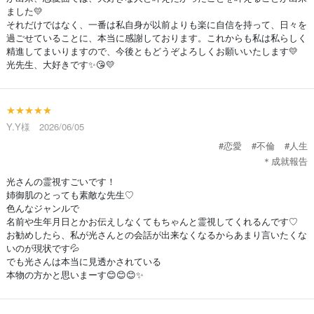
ました💛
それだけではなく、一番は私自身が以前よりも楽に自信を持って、日々を
過ごせていることに、本当に感謝しております。これからも私は私らしく
精進してまいりますので、今後ともどうぞよろしくお願いいたします💛
光先生、大好きです✨😘💛
★★★★★
Y.Y様 2026/06/05
#恋愛
#不倫
#人生
＊成就報告
光さんの霊視すごいです！
姉御肌のとっても素敵な先生♡
色んなジャンルで
名前や生年月日とかお伝えしなくてもちゃんと霊視してくれるんです♡
お勧めしたら、私が光さんとの会話が出来なくなるからあまり言いたくな
いのが現状です💦
でも光さんは本当に見透かされている
本物の方かと思いまーす😊😊😊✨