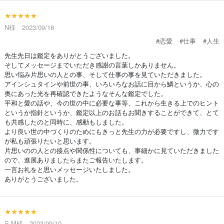
★★★★★
N様 2023/09/18
#恋愛
#仕事
#人生
先生先日は鑑定をありがとうございました。
そしてメッセージまでいただき感謝の言葉しかありません。
思い悩み片思いの人との事、そして仕事の事を見ていただきました。
アインシュタインや前世の事、いろいろなお話に目から鱗というか、心の
奥にあった光を再確認できたようなそんな鑑定でした。
平和と愛の話や、今の世の中に必要な事等、これから生きる上でのヒント
というか指針というか、鑑定以上のお話もお聞きすることができて、とて
も共感したのと同時に、感動もしました。
より良い世の中づくりのためにもきっと先生の力が必要ですし、微力です
が私も頑張りたいと思います。
片思いのの人との接点や関係性についても、事細かに見ていただきました
ので、進展ありましたらまたご報告いたします。
一言お礼をと思いメッセージいたしました。
ありがとうございました。
★★★★★
S.M様 2023/09/10