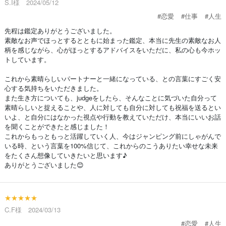
S.I様 2024/05/12
#恋愛
#仕事
#人生
先程は鑑定ありがとうございました。
素敵なお声でほっとするとともに始まった鑑定、本当に先生の素敵なお人
柄を感じながら、心がほっとするアドバイスをいただに、私の心も今ホッ
トしています。
これから素晴らしいパートナーと一緒になっている、との言葉にすごく安
心する気持ちをいただきました。
また生き方についても、judgeをしたら、そんなことに気づいた自分って
素晴らしいと捉えることや、人に対しても自分に対しても祝福を送るとい
いよ、と自分にはなかった視点や行動を教えていただけ、本当にいいお話
を聞くことができたと感じました！
これからもっともっと活躍していく人、今はジャンピング前にしゃがんで
いる時、という言葉を100%信じて、これからのこうありたい幸せな未来
をたくさん想像していきたいと思います♪
ありがとうございました😊
★★★★★
C.F様 2024/03/13
#恋愛
#人生