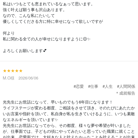
私はいつもとても恵まれているなぁって思います。
強く叶えば願う事も沢山あります。
なので、こんな私にたいして
優しくしてくださる方に特に幸せになって欲しいですが
何より
私に関わる全ての人が幸せになりますように😌✨
よろしくお願いします💕
★★★★★
M.O様 2026/06/06
#恋愛
#仕事
#人生
#人間関係
＊成就報告
光先生にお世話になって、早いものでもう6年目になります！
ライフステージが変わる都度、ご相談をさせて頂き、そのたびにあたたか
いお言葉や指針を頂いて、私自身が私を生きていけるように、いつも素敵
なエネルギーを頂いています✨
光先生にお世話になってから、その都度、様々な夢や希望が叶いました
が、仕事面では、子どもの頃にやってみたいと思っていた職業に就くこと
が出来、恋愛面では、大好きな人と叶えたかったことを叶えることが出来