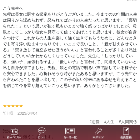
こう先生へ
先程は長女に関する鑑定ありがとうございました。今までの30年間の人生
は周りから認められず、怒られてばかりの人生だったと思います。「裏切
られた！」という思いが強く私もいままで強く怒ってばかりでしたが、母
親としてしっかり彼女を見守って信じてあげようと思います。彼女が自身
をつけて、これからの人生を楽しく強く生きてもらうために、どんなとき
でも寄り添い励ますつもりです。いままで長いこと、「親が甘えさせてい
る」「突き放して自立させたほうがいい」と言われることが多くあり私は
どうしていいのかわからなくなっていました。先生に「しっかりしてい
る、強い子、頑張れる子よ」「優しい子」と言われて、間違えていないと
私も自身が持てました。先程、娘との電話で明るい声で話している様子か
ら安心できました。心折れそうな時がまたあると思いますが、こう先生か
ら言われたことを思い出して、この子の近い将来にある幸せを迎えること
を信じて今を乗り越えていこうと思います。ありがとうございました。
★★★★★
Y.H様 2023/04/04
#恋愛
#人生
#人間関係
光先生へ
いつも有り難うございます。