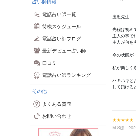
占い師情報
電話占い師一覧
慶思先生
待機スケジュール
先程は初め
主人の事で
電話占い師ブログ
主人が何を
最新デビュー占い師
今の状態が
口コミ
私が楽しく
電話占い師ランキング
ハキハキと
して頂ける
その他
よくある質問
お問い合わせ
★★★★★
M.S様 2025