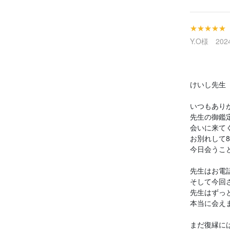
★★★★★
Y.O様 2024
けいし先生
いつもあり
先生の御鑑
会いに来てく
お別れして
今日会うこ
先生はお電
そして今回
先生はずっ
本当に会え
まだ復縁に