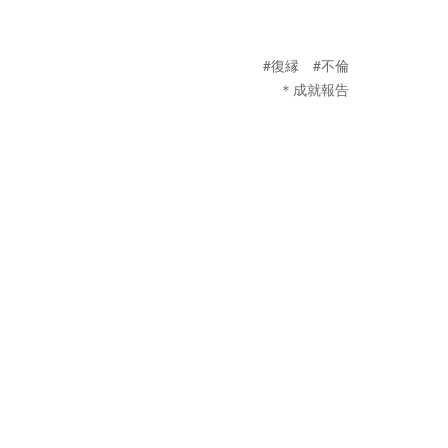
#復縁
#不倫
＊成就報告