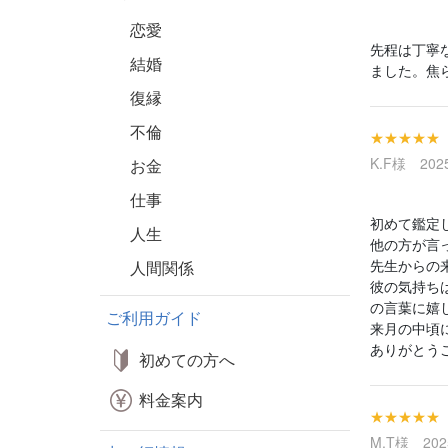
恋愛
先程は丁寧
結婚
ました。焦
復縁
不倫
★★★★★
K.F様 2025
お金
仕事
初めて鑑定
人生
他の方が言
先生からの
人間関係
彼の気持ち
の言葉に嬉
ご利用ガイド
来月の中頃
ありがとう
初めての方へ
料金案内
★★★★★
M.T様 2025