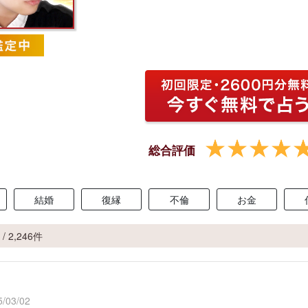
総合評価
結婚
復縁
不倫
お金
/ 2,246件
/03/02