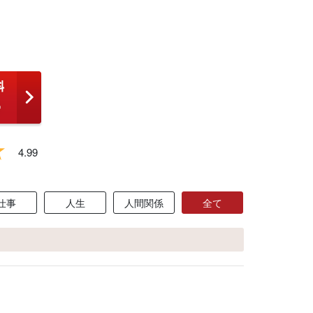
4.99
仕事
人生
人間関係
全て