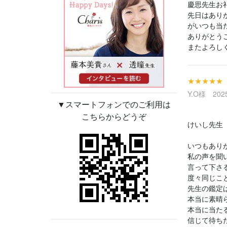
慶思先生お礼
先日はあり
がいつも当
ありがとう
またよろし
★★★★★
Y.O様 2025
▼スマートフォンでのご利用は
こちらからどうぞ
けいし先生
いつもあり
私の声を聞
言って下さ
度々同じこ
先生の鑑定
本当に素晴
本当に当た
信じて待ち