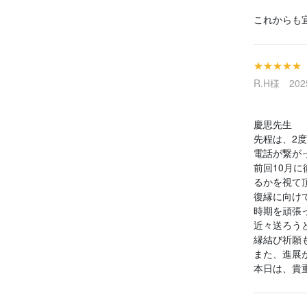
これからも
★★★★★
R.H様 2025
慶思先生
先程は、2
電話が繋が
前回10月
るかを視て
復縁に向け
時期を頑張
近々送ろう
縁結び祈願
また、進展
本日は、貴