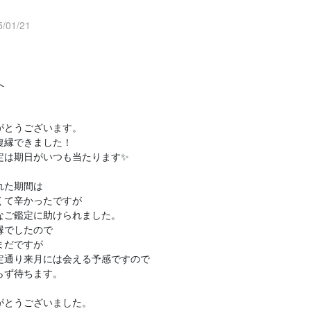
/01/21
へ
。
がとうございます。
復縁できました！
定は期日がいつも当たります✨
れた期間は
くて辛かったですが
なご鑑定に助けられました。
縁でしたので
まだですが
定通り来月には会える予感ですので
らず待ちます。
がとうございました。