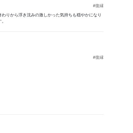
#復縁
終わりから浮き沈みの激しかった気持ちも穏やかになり
す。
#復縁
。