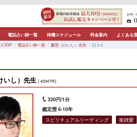
電話占い師一覧
待機スケジュール
料金案内
よくある
スTOP
電話占い師一覧
慶思（けいし）先生
口コミ
けいし）先生
[ 43347件]
320円/1分
鑑定歴 6-10年
スピリチュアルリーディング
複雑愛