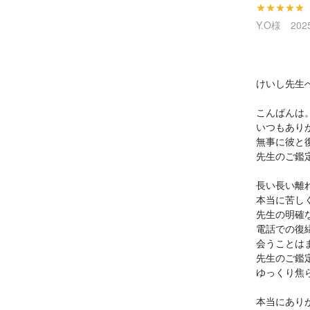
★★★★★
Y.O様 2025
けいし先生
こんばんは
いつもあり
無事に彼と
先生のご鑑
長い長い離
本当に苦し
先生の明確
電話での復
会うことは
先生のご鑑
ゆっくり焦
本当にあり