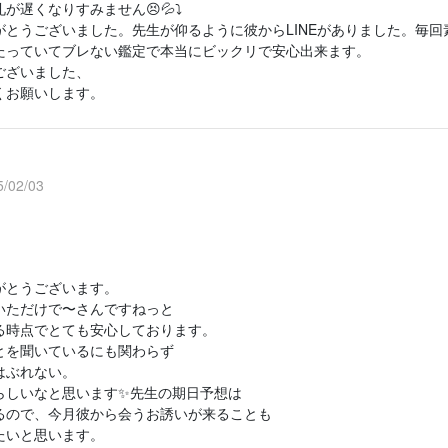
が遅くなりすみません😣💦⤵️
がとうございました。先生が仰るように彼からLINEがありました。毎
たっていてブレない鑑定で本当にビックリで安心出来ます。
ございました、
くお願いします。
/02/03
がとうございます。
いただけで〜さんですねっと
る時点でとても安心しております。
とを聞いているにも関わらず
はぶれない。
らしいなと思います✨先生の期日予想は
るので、今月彼から会うお誘いが来ることも
たいと思います。