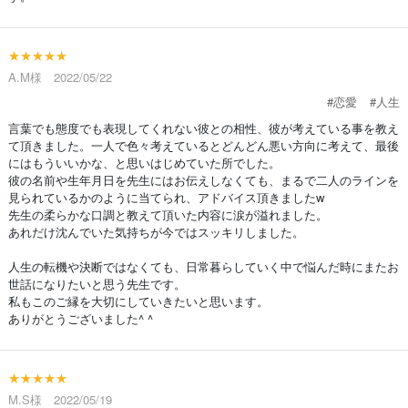
★★★★★
A.M様 2022/05/22
#恋愛
#人生
言葉でも態度でも表現してくれない彼との相性、彼が考えている事を教え
て頂きました。一人で色々考えているとどんどん悪い方向に考えて、最後
にはもういいかな、と思いはじめていた所でした。
彼の名前や生年月日を先生にはお伝えしなくても、まるで二人のラインを
見られているかのように当てられ、アドバイス頂きましたw
先生の柔らかな口調と教えて頂いた内容に涙が溢れました。
あれだけ沈んでいた気持ちが今ではスッキリしました。
人生の転機や決断ではなくても、日常暮らしていく中で悩んだ時にまたお
世話になりたいと思う先生です。
私もこのご縁を大切にしていきたいと思います。
ありがとうございました^ ^
★★★★★
M.S様 2022/05/19