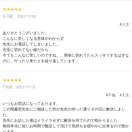
★★★★★
S.O様 2021/11/22
#人生
ありがとうございました。
こんなに苦しくなる意味がわからず
先生にお電話してしまいました。
完全に切れてない縁だから
今でもこんなに苦しいのですね。。簡単に切れてたらスッキリするはずな
のに、行ったり来たりを繰り返しています。
★★★★★
T.K様 2021/11/12
#不倫
#人生
いつもお世話になっております。
この間慶思先生にご相談した件が先生の仰った通りその日に解決しまし
た。
先生にお話した後はイライラせずに解決を待てたので助かりました。
毎回本当に短いお時間で鑑定して頂けて気持ちを穏やかに出来るので助か
ります。