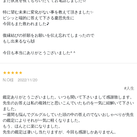
また状況を視てもらいたくてお電話しました☆
特に望む未来に変化がない事を教えて頂きました✨
ビシッと端的に答えて下さる慶思先生に
今回もまた救われました♪
復縁結びの祈願をお願いを伝え忘れてしまったので
もし出来るなら🙌
今日も本当にありがとうございました^ ^
★★★★★
N.O様 2022/11/20
#人生
鑑定ありがとうございました。いつも聞いて下さいまして感謝致します。
先生のお答えは私の複雑だと思いこんでいたものを一気に紐解いて下さい
ました。
一週間も悩んでグルグルしていた頭の中の答えのでないおしゃべりが先生
の鑑定によりそれが一気に軽くなりました。
もう、ほんとに楽になりました。
先生の鑑定は凄いし当たりますが、今回も感謝しかありません。