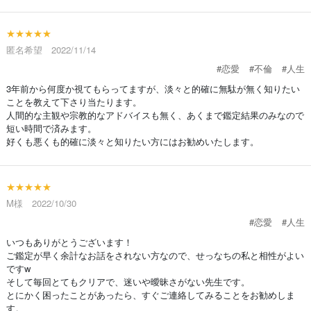
★★★★★
匿名希望 2022/11/14
#恋愛
#不倫
#人生
3年前から何度か視てもらってますが、淡々と的確に無駄が無く知りたい
ことを教えて下さり当たります。
人間的な主観や宗教的なアドバイスも無く、あくまで鑑定結果のみなので
短い時間で済みます。
好くも悪くも的確に淡々と知りたい方にはお勧めいたします。
★★★★★
M様 2022/10/30
#恋愛
#人生
いつもありがとうございます！
ご鑑定が早く余計なお話をされない方なので、せっなちの私と相性がよい
ですw
そして毎回とてもクリアで、迷いや曖昧さがない先生です。
とにかく困ったことがあったら、すぐご連絡してみることをお勧めしま
す。