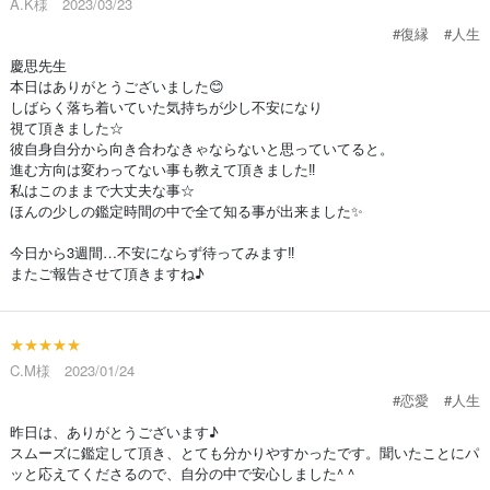
A.K様 2023/03/23
#復縁
#人生
慶思先生
本日はありがとうございました😊
しばらく落ち着いていた気持ちが少し不安になり
視て頂きました☆
彼自身自分から向き合わなきゃならないと思っていてると。
進む方向は変わってない事も教えて頂きました‼︎
私はこのままで大丈夫な事☆
ほんの少しの鑑定時間の中で全て知る事が出来ました✨
今日から3週間…不安にならず待ってみます‼︎
またご報告させて頂きますね♪
★★★★★
C.M様 2023/01/24
#恋愛
#人生
昨日は、ありがとうございます♪
スムーズに鑑定して頂き、とても分かりやすかったです。聞いたことにパ
ッと応えてくださるので、自分の中で安心しました^ ^