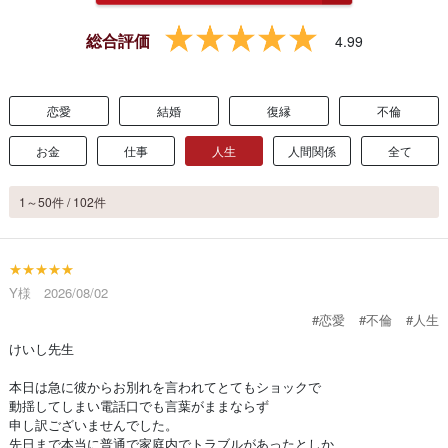
総合評価
4.99
恋愛
結婚
復縁
不倫
お金
仕事
人生
人間関係
全て
1～50件 / 102件
★★★★★
Y様 2026/08/02
#恋愛
#不倫
#人生
けいし先生
本日は急に彼からお別れを言われてとてもショックで
動揺してしまい電話口でも言葉がままならず
申し訳ございませんでした。
先日まで本当に普通で家庭内でトラブルがあったとしか