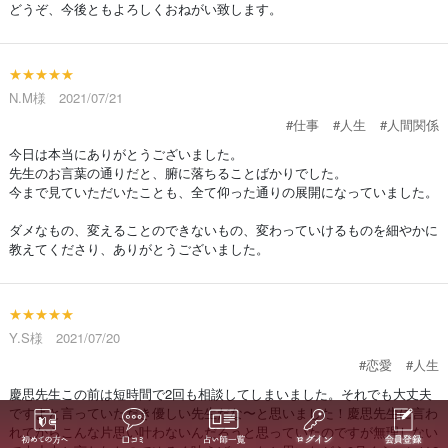
どうぞ、今後ともよろしくおねがい致します。
★★★★★
N.M様 2021/07/21
#仕事
#人生
#人間関係
今日は本当にありがとうございました。
先生のお言葉の通りだと、腑に落ちることばかりでした。
今まで見ていただいたことも、全て仰った通りの展開になっていました。
ダメなもの、変えることのできないもの、変わっていけるものを細やかに
教えてくださり、ありがとうございました。
★★★★★
Y.S様 2021/07/20
#恋愛
#人生
慶思先生この前は短時間で2回も相談してしまいました。それでも大丈夫
ですよと言っていただき優しい先生だな〜と思いました！慶思先生に言わ
れてからこんな片思い叶わないんだろうと思っていたのですが無理しない