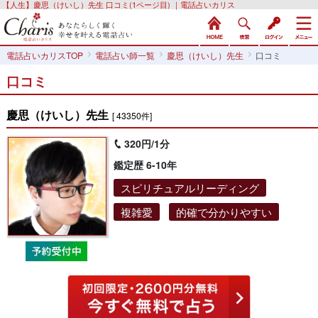
【人生】慶思（けいし）先生 口コミ(1ページ目) ｜電話占いカリス
電話占いカリスTOP
電話占い師一覧
慶思（けいし）先生
口コミ
口コミ
慶思（けいし）先生
[ 43350件]
320円/1分
鑑定歴 6-10年
スピリチュアルリーディング
複雑愛
的確で分かりやすい