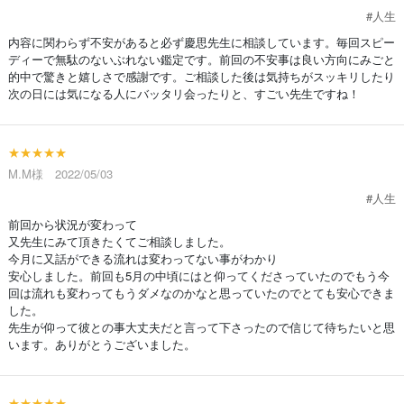
#人生
内容に関わらず不安があると必ず慶思先生に相談しています。毎回スピー
ディーで無駄のないぶれない鑑定です。前回の不安事は良い方向にみごと
的中で驚きと嬉しさで感謝です。ご相談した後は気持ちがスッキリしたり
次の日には気になる人にバッタリ会ったりと、すごい先生ですね！
★★★★★
M.M様 2022/05/03
#人生
前回から状況が変わって
又先生にみて頂きたくてご相談しました。
今月に又話ができる流れは変わってない事がわかり
安心しました。前回も5月の中頃にはと仰ってくださっていたのでもう今
回は流れも変わってもうダメなのかなと思っていたのでとても安心できま
した。
先生が仰って彼との事大丈夫だと言って下さったので信じて待ちたいと思
います。ありがとうございました。
★★★★★