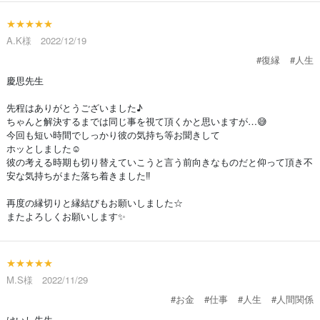
★★★★★
A.K様 2022/12/19
#復縁
#人生
慶思先生
先程はありがとうございました♪
ちゃんと解決するまでは同じ事を視て頂くかと思いますが…😅
今回も短い時間でしっかり彼の気持ち等お聞きして
ホッとしました☺️
彼の考える時期も切り替えていこうと言う前向きなものだと仰って頂き不
安な気持ちがまた落ち着きました‼︎
再度の縁切りと縁結びもお願いしました☆
またよろしくお願いします✨
★★★★★
M.S様 2022/11/29
#お金
#仕事
#人生
#人間関係
けいし先生