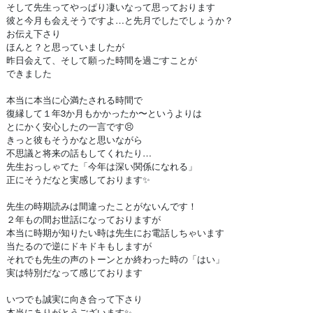
そして先生ってやっぱり凄いなって思っております
彼と今月も会えそうですよ…と先月でしたでしょうか？
お伝え下さり
ほんと？と思っていましたが
昨日会えて、そして願った時間を過ごすことが
できました
本当に本当に心満たされる時間で
復縁して１年3か月もかかったか〜というよりは
とにかく安心したの一言です😣
きっと彼もそうかなと思いながら
不思議と将来の話もしてくれたり…
先生おっしゃてた「今年は深い関係になれる」
正にそうだなと実感しております✨
先生の時期読みは間違ったことがないんです！
２年もの間お世話になっておりますが
本当に時期が知りたい時は先生にお電話しちゃいます
当たるので逆にドキドキもしますが
それでも先生の声のトーンとか終わった時の「はい」
実は特別だなって感じております
いつでも誠実に向き合って下さり
本当にありがとうございます✨