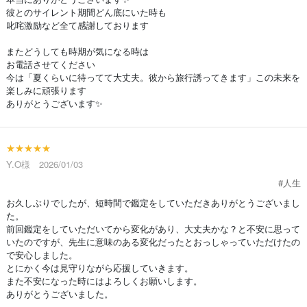
彼とのサイレント期間どん底にいた時も
叱咤激励など全て感謝しております
またどうしても時期が気になる時は
お電話させてください
今は「夏くらいに待ってて大丈夫。彼から旅行誘ってきます」この未来を
楽しみに頑張ります
ありがとうございます✨
★★★★★
Y.O様 2026/01/03
#人生
お久しぶりでしたが、短時間で鑑定をしていただきありがとうございまし
た。
前回鑑定をしていただいてから変化があり、大丈夫かな？と不安に思って
いたのですが、先生に意味のある変化だったとおっしゃっていただけたの
で安心しました。
とにかく今は見守りながら応援していきます。
また不安になった時にはよろしくお願いします。
ありがとうございました。