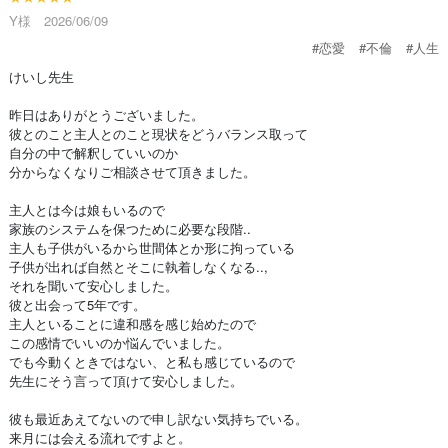
Y様 2026/06/09
#恋愛
#不倫
#人生
けいし先生
昨日はありがとうございました。
彼とのこと主人とのこと現状をどうバランス取って
自分の中で解釈していいのか
分からなくなりご相談させて頂きました。
主人とは今は娘もいるので
家族のシステムを保つために必要な段階..
主人も子供がいるから世間体とか形に拘っている
子供が出れば自然とそこに執着しなくなる..,
それを聞いて安心しました。
彼と出会って5年です。
主人といることに違和感を感じ始めたので
この感情でいいのか悩んでいました。
でも今動くときではない、と私も感じているので
先生にそう言って頂けて安心しました。
彼も最近あえてないので申し訳ない気持ちでいる。
来月には会える流れですよと。