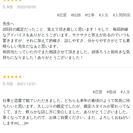
S.A様 2022/03/05
#恋愛
#結婚
#仕事
#人生
#人間関係
先生へ
2回目の鑑定だったこと、覚えて頂き嬉しく思います！そして、毎回的確
なアドバイスをありがとうございます。サクサクと答えが出るのでいつも
驚きますが、それに加えて的確さ、話しやすさ、分かりやすさがとても素
晴らしい先生だなぁと思います。
前回当たっていたのでまた相談させて頂きました。頑張ろうと前向きな気
持ちになりました！ありがとうございました！
★★★★★
S.S様 2021/12/21
#恋愛
#復縁
#人生
仕事と恋愛で観ていただきました。どちらも来年の春頃のようで気長に待
ちたいと思います。久しぶりの鑑定でしたが、鑑定スタイルが変わってな
くて、また、軟らかな話し方に安心しました。ありがとうございました。
寒くなってきましたので、お体ご自愛ください。また、よろしくおねがい
しますm(_ _)m