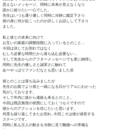
思えないメッセージ、同時に未来が見えなくなり
誰かに縋りたい一心でした。
先生はいつも通り優しく同時に冷静に鑑定下さり
彼の身に何が起こったのか詳しくお話しして下さり
ました。
私と彼との未来に向けて
お互いの家庭の調整段階に入っているとのこと…
今回は決してお別れではなく
むしろ必要な時間だから落ち込む必要ない…
そして先生からのアフターメッセージでも更に納得し
同時に先生の優しさと誠実さに触れて
あ〜やっぱりファンだなとも思いました笑
彼とのことは落ち込みましたが
先生のお陰でより彼と一緒になる日がリアルにわかった
気がしております。
そして年内に彼から連絡も来るとのこと..
今回は既読無視の状態にしておくつもりですので
彼からのアクションを信じたいと思います。
何度も繰り返してきたお別れ..今回こそは彼が成長する
ステージです。
同時に私も主人の動きを冷静に見て離婚への準備を