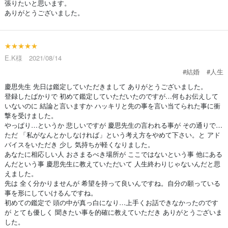
張りたいと思います。
ありがとうございました。
★★★★★
E.K様 2021/08/14
#結婚
#人生
慶思先生 先日は鑑定していただきまして ありがとうございました。
登録したばかりで 初めて鑑定していただいたのですが…何もお伝えして
いないのに 結論と言いますか ハッキリと先の事を言い当てられた事に衝
撃を受けました。
やっぱり…というか 悲しいですが 慶思先生の言われる事が その通りで…
ただ 「私がなんとかしなければ」という考え方をやめて下さい。と アド
バイスをいただき 少し 気持ちが軽くなりました。
あなたに相応しい人 おさまるべき場所が ここではないという事 他にある
んだという事 慶思先生に教えていただいて 人生終わりじゃないんだと思
えました。
先は 全く分かりませんが 希望を持って良いんですね。自分の願っている
事を形にしていけるんですね。
初めての鑑定で 頭の中が真っ白になり…上手くお話できなかったのです
が とても優しく 聞きたい事を的確に教えていただき ありがとうございま
した。