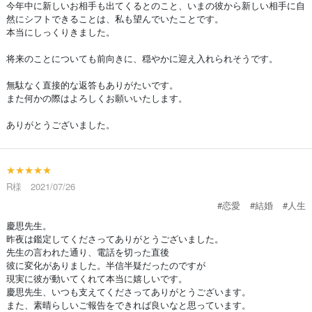
今年中に新しいお相手も出てくるとのこと、いまの彼から新しい相手に自
然にシフトできることは、私も望んでいたことです。
本当にしっくりきました。
将来のことについても前向きに、穏やかに迎え入れられそうです。
無駄なく直接的な返答もありがたいです。
また何かの際はよろしくお願いいたします。
ありがとうございました。
★★★★★
R様 2021/07/26
#恋愛
#結婚
#人生
慶思先生。
昨夜は鑑定してくださってありがとうございました。
先生の言われた通り、電話を切った直後
彼に変化がありました。半信半疑だったのですが
現実に彼が動いてくれて本当に嬉しいです。
慶思先生、いつも支えてくださってありがとうございます。
また、素晴らしいご報告をできれば良いなと思っています。