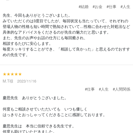
#結婚
#お金
#仕事
#人生
先生、今回もありがとうございました。
みていただくのは3度目でしたが、毎回状況も当たっていて、それぞれの
登場人物の性格も短い時間で熟知されていて…性格に合わせた対処法など
具体的なアドバイスをくださるのが先生の魅力だと思います。
また、先生のお声やお話の仕方にも毎回癒され、
相談するたびに安心します。
毎度スッキリすることができ、「相談して良かった」と思えるのでおすす
めの先生です。
★★★★★
M.T様 2023/11/16
#仕事
#人生
#人間関係
慶思先生 ありがとうございました。
何度もご相談させていただいても いつも優しく
はっきりとおっしゃってくださることに感謝しております。
慶思先生は 本当に信頼できる先生です。
何度も助けていただきました。