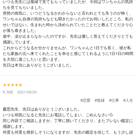
いつも先生には復縁で見てもらっていましたが、今回はワンちゃんの気持
ちを見てもらいました。
突然の病気に、いつどうなるかわからないと言われとても失うのが怖く、
ワンちゃん自身の気持ちなども聞きたかったのでお伺いしたところ、私の
せいではない。生まれた時から決められていたことだと教えてくださり心
が落ち着きました。
途中、涙が止まらなかったのですが、先生は優しく答えてくださりとても
感謝しています。
これからどうなるか分かりませんが、ワンちゃんと1日でも長く、彼が私
たち家族の元へ来てくれたことを幸せと感じてくれるように1日1日の時間
を大切に過ごしたいと思います。
先日は本当にありがとうございました。
★★★★★
K.N様 2021/08/20
#恋愛
#復縁
#仕事
#人生
慶思先生、先日はありがとうございました。
いつも弱気になると先生にお電話してしまい、ごめんなさい💦
同じ内容でご相談しますが、丁寧に聴いてくださり、またブレない鑑定に
感謝します。
何度も何度も挫折しそうになりますが、先生の鑑定を信じて、もう少し頑