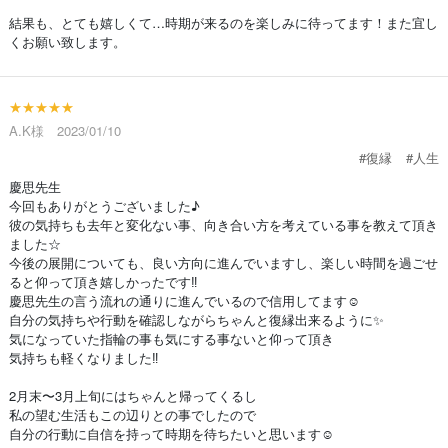
結果も、とても嬉しくて…時期が来るのを楽しみに待ってます！また宜し
くお願い致します。
★★★★★
A.K様 2023/01/10
#復縁
#人生
慶思先生
今回もありがとうございました♪
彼の気持ちも去年と変化ない事、向き合い方を考えている事を教えて頂き
ました☆
今後の展開についても、良い方向に進んでいますし、楽しい時間を過ごせ
ると仰って頂き嬉しかったです‼︎
慶思先生の言う流れの通りに進んでいるので信用してます☺️
自分の気持ちや行動を確認しながらちゃんと復縁出来るように✨
気になっていた指輪の事も気にする事ないと仰って頂き
気持ちも軽くなりました‼︎
2月末〜3月上旬にはちゃんと帰ってくるし
私の望む生活もこの辺りとの事でしたので
自分の行動に自信を持って時期を待ちたいと思います☺️