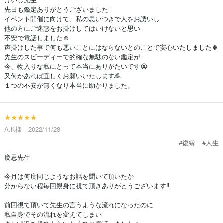
先日も鑑定ありがとうございました！
イベント開催に向けて、私の思いつきで人をお誘いし
他の方にご迷惑をお掛けしてはいけないと思い
不安で電話しました☺️
声掛けした事で何も悪いことにはならないとのことで安心いたしました🍀
先生のスピーディーで的確な無駄のない鑑定が
今、物入りな私にとって本当にありがたいです😭
又何かあれば宜しくお願いいたします🙇
１つの不安が無くなり本当に助かりました。
★★★★★
A.K様 2022/11/28
#復縁
#人生
慶思先生
今月は何度同じようなお話を聞いて頂いたか
分からない程毎回親身に視て頂きありがとうございます‼︎
前回視て頂いて先生の言うような流れになったのに
私自身でその流れを変えてしまい