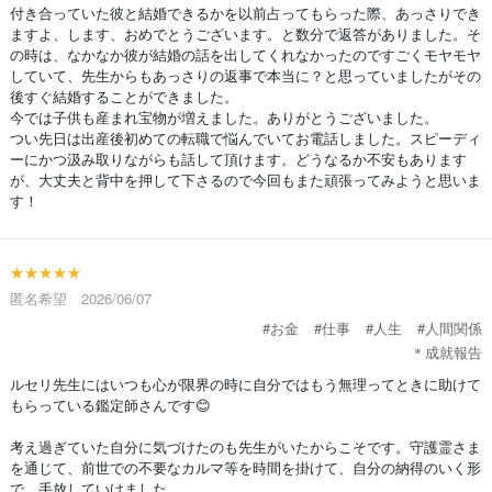
付き合っていた彼と結婚できるかを以前占ってもらった際、あっさりでき
ますよ、します、おめでとうございます。と数分で返答がありました。そ
の時は、なかなか彼が結婚の話を出してくれなかったのですごくモヤモヤ
していて、先生からもあっさりの返事で本当に？と思っていましたがその
後すぐ結婚することができました。
今では子供も産まれ宝物が増えました。ありがとうございました。
つい先日は出産後初めての転職で悩んでいてお電話しました。スピーディ
ーにかつ汲み取りながらも話して頂けます。どうなるか不安もあります
が、大丈夫と背中を押して下さるので今回もまた頑張ってみようと思いま
す！
★★★★★
匿名希望 2026/06/07
#お金
#仕事
#人生
#人間関係
＊成就報告
ルセリ先生にはいつも心が限界の時に自分ではもう無理ってときに助けて
もらっている鑑定師さんです😊
考え過ぎていた自分に気づけたのも先生がいたからこそです。守護霊さま
を通じて、前世での不要なカルマ等を時間を掛けて、自分の納得のいく形
で、手放していけました。