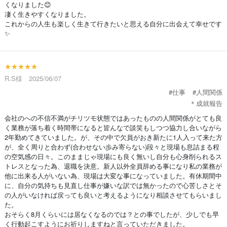
くなりました😊
凄く生きやすくなりました。
これからの人生も楽しく生きて行きたいと思える自分に出会えて幸せです
✨️
★★★★★
R.S様 2025/06/07
#仕事
#人間関係
＊成就報告
会社のへの不信不満がチリツモ状態ではあったものの人間関係がとても良
く業務が落ち着く時間帯になると皆んなで談笑もしつつ協力し合いながら
2年勤めてきていました。が、その中で欠員がおき新たに1人入って来た方
が、全く周りと合わず(合わせない歩み寄らない)段々と現場も息詰まる程
の空気感の日々。このままじゃ現場にも良く無いし自分も心身削られるス
トレスとなった為、退職を決意。新人以外全員辞める事になり私の業務が
他に出来る人がいない為、現場は大変な事になっていました。有休期間中
に、自分の気持ちも見直し仕事が嫌いな訳では無かったので心苦しさとそ
の人がいなければ戻っても良いと考えるようになり相談させてもらいまし
た。
おそらく8月くらいには居なくなるのでは？との事でしたが、少しでも早
く行動起こすようにお祈りしますねと言っていただきました。