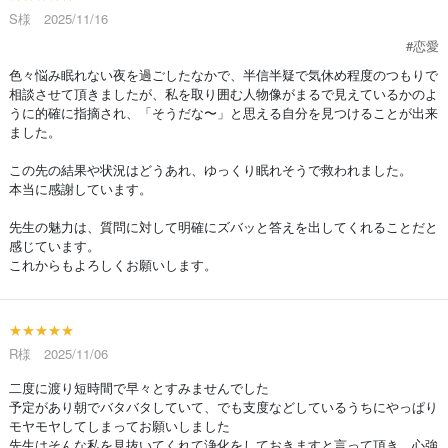
S様 2025/11/16
#恋愛
色々悩み眠れない夜を過ごしたなかで、半信半疑で気休め程度のつもりで
相談させて頂きましたが、私を取り囲む人物像がまるで見えているかのよ
うに的確に指摘され、「そうだな〜」と思える自分を見つけることが出来
ました。
この先の結果や状況はどうあれ、ゆっくり眠れそうで救われました。
本当に感謝しています。
先生の魅力は、質問に対して明確にズバッと答えを出してくれることだと
感じています。
これからもよろしくお願いします。
★★★★★
R様 2025/11/06
二度に渡り短時間で早々とすみませんでした
予定があり朝でバタバタしていて、でも支度などしているうちにやっぱり
モヤモヤしてしまってお願いしました
先生はそんな私を見抜いてくれて浄化をしておきますと言って頂き、心強