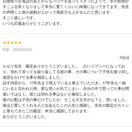
お陰様でお電話のあとからもパワーを送って下さったようで、手の状態が
すこぶる良くなりまして本当に驚くくらいに綺麗になってきてます。先生
の声聞くと体の波動が上がって免疫力も上がるんだと思います。
すごく嬉しいです。
いつも応援ありがとうございます。
★★★★★
K様 2025/03/20
#復縁
ルセリ先生 鑑定ありがとうございました。 占いジプシーになってお
り、別れて戻ってを繰り返してる彼の事、その事について子供を振り回し
迷惑をかけてる事を相談しました。
話す内容から、17年先まで視えていると教えていただき、17年先も一緒
にいると言われた時、変な笑いが出てしまい、自分の中で思ってた事が間
違いではなく、彼とは切れる事はないと確信しました。
後の心配は子供の事だけでしたが、そこも大丈夫かな？と、思いました。
彼ほど愛してくれる人と出会えたこの人生に感謝し、先生の鑑定がストン
と落ちてきたこの鑑定、本当に感謝しております。
ありがとうございました。