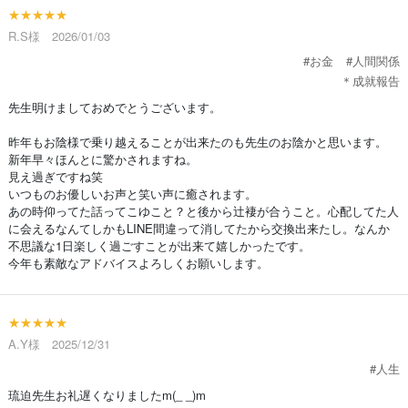
★★★★★
R.S様 2026/01/03
#お金
#人間関係
＊成就報告
先生明けましておめでとうございます。
昨年もお陰様で乗り越えることが出来たのも先生のお陰かと思います。
新年早々ほんとに驚かされますね。
見え過ぎですね笑
いつものお優しいお声と笑い声に癒されます。
あの時仰ってた話ってこゆこと？と後から辻褄が合うこと。心配してた人
に会えるなんてしかもLINE間違って消してたから交換出来たし。なんか
不思議な1日楽しく過ごすことが出来て嬉しかったです。
今年も素敵なアドバイスよろしくお願いします。
★★★★★
A.Y様 2025/12/31
#人生
琉迫先生お礼遅くなりましたm(_ _)m