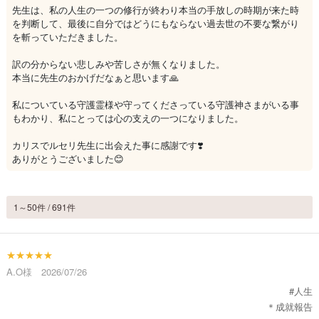
先生は、私の人生の一つの修行が終わり本当の手放しの時期が来た時
を判断して、最後に自分ではどうにもならない過去世の不要な繋がり
を斬っていただきました。
訳の分からない悲しみや苦しさが無くなりました。
本当に先生のおかげだなぁと思います🙏
私についている守護霊様や守ってくださっている守護神さまがいる事
もわかり、私にとっては心の支えの一つになりました。
カリスでルセリ先生に出会えた事に感謝です❣️
ありがとうございました😊
1～50件 / 691件
★★★★★
A.O様 2026/07/26
#人生
＊成就報告