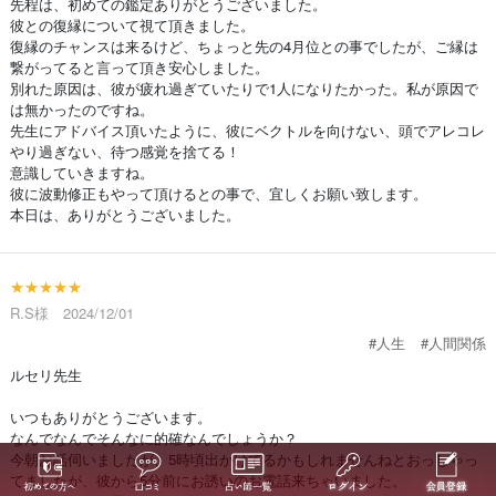
先程は、初めての鑑定ありがとうございました。
彼との復縁について視て頂きました。
復縁のチャンスは来るけど、ちょっと先の4月位との事でしたが、ご縁は
繋がってると言って頂き安心しました。
別れた原因は、彼が疲れ過ぎていたりで1人になりたかった。私が原因で
は無かったのですね。
先生にアドバイス頂いたように、彼にベクトルを向けない、頭でアレコレ
やり過ぎない、待つ感覚を捨てる！
意識していきますね。
彼に波動修正もやって頂けるとの事で、宜しくお願い致します。
本日は、ありがとうございました。
★★★★★
R.S様 2024/12/01
#人生
#人間関係
ルセリ先生
いつもありがとうございます。
なんでなんでそんなに的確なんでしょうか？
今朝お話伺いましたが、5時頃出かけてるかもしれませんねとおっしゃっ
てましたが、彼から5分前にお誘いのお電話来ちゃいました。