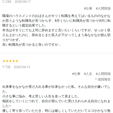
C.O様 2025/06/17
#仕事
#人間関係
職場のハラスメントのおばさんがキツく転職を考えてはいるもののなかな
か思うような転職先が見つからず、8月くらいに転職先が見つかり9月に転
職するという鑑定結果でした。
本当は今すぐにでも上司に辞めますと言いたいくらいですが、せっかく収
入も上がったのに、辞めるとまた収入が下がってしまう為なかなか踏ん切
りがつかず。
良い転職先が見つかると良いのですが…
★★★★★
Y.T様 2025/06/13
#仕事
#人生
#人間関係
＊成就報告
出来事をなかなか受け入れる事が出来なかった私。そんな自分が嫌いでし
た。
小さな事に悩み、考え苦しい人生を送って居ました。
相談をしていくにつれて、自分が望んでいた受け入れられる自分になれま
した✨️
優しく寄り添っていただき、時には厳しくしていただいてエゴがかなり無