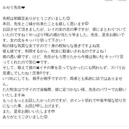
ルセリ先生❤️
先程は初鑑定ありがとうございました😊
本日、先生とご縁が出来たことを嬉しく思います🤭
お話させて頂きましたが、レイの女の念の事ですが、彼にまとわりついて
いたのですね！やっぱり‼️私の感が当たり🎯ました。先生、是非お願いで
す。女の念をキッパリ切って下さい！
蛇の様な気質な女ですので！身の程知らな過ぎですよね笑
彼も彼です。利用するから、蛇女に勘違いされるのですよね！
彼の悪い癖です。けど、先生がもう懲りたから今後は無い❗️とキッパリ言
ってくれたので安心❤️です。
そして、敢えて彼の✖️イチの事を言ってなかったにも関わらず、ズバリお
見通しでしたね！圧巻‼️です。
いづれにしても、相手が相手ですので、両者とも私的に比ではありませ
ん。
ただ蛇女はウザイので金輪際、彼に近づかない様、先生のパワーでお願い
いたします🙏
もっともっとお話したかったのですが、ポイント切れで中途半端な切り方
になった事、お詫び申し上げます。
また、是非お願いいたします🤲
ありがとうございました😊