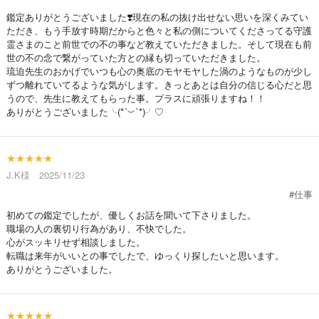
鑑定ありがとうございました❣️現在の私の抜け出せない思いを深くみてい
ただき、もう手放す時期だからと色々と私の側についてくださってる守護
霊さまのこと前世での不の事など教えていただきました。そして現在も前
世の不の念で繋がっていた方との縁も切っていただきました。
琉迫先生のおかげでいつも心の奥底のモヤモヤした渦のようなものが少し
ずつ離れていてるような気がします。きっとあとは自分の信じる心だと思
うので、先生に教えてもらった事。プラスに頑張りますね！！
ありがとうございました╰(*´︶`*)╯♡
★★★★★
J.K様 2025/11/23
#仕事
初めての鑑定でしたが、優しくお話を聞いて下さりました。
職場の人の裏切り行為があり、不快でした。
心がスッキリせず相談しました。
転職は来年がいいとの事でしたで、ゆっくり探したいと思います。
ありがとうございました。
★★★★★