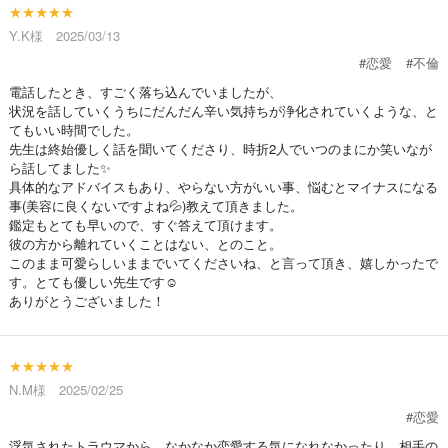
★★★★★
Y.K様 2025/03/13
#恋愛
#不倫
電話したとき、すごく落ち込んでいましたが、
状況を話していくうちにだんだん辛い気持ちが浄化されていくような、と
てもいい時間でした。
先生は終始優しく話を聞いてくださり、時折2人でいつのまにか笑いなが
ら話してました✨
具体的なアドバイスもあり、やらない方がいい事、悩むとマイナスになる
事(美容に良くないですよね💦)教えて頂きました。
鑑定もとても早いので、すぐ答えて頂けます。
彼の方から離れていくことはない、とのこと。
このまま可愛らしいままでいてくださいね、と言って頂き、嬉しかったで
す。とても優しい先生です☺️
ありがとうございました！
★★★★★
N.M様 2025/02/25
#恋愛
浮気されたトラウマから、なかなか恋愛する気になれなかったり、相手の