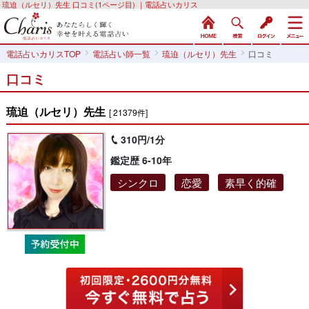
琉迫（ルセリ）先生 口コミ(1ページ目) ｜電話占いカリス
電話占いカリスTOP
電話占い師一覧
琉迫（ルセリ）先生
口コミ
口コミ
琉迫（ルセリ）先生
[ 21379件]
310円/1分
鑑定歴 6-10年
シンクロ
恋愛
素早く的確