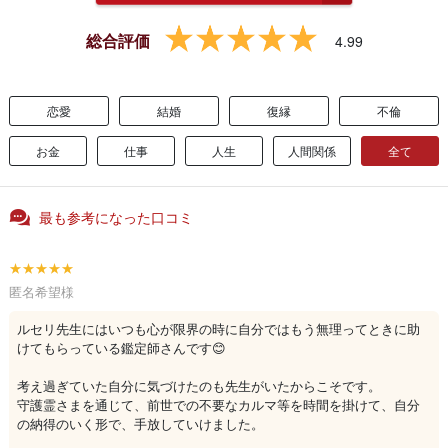
総合評価
4.99
恋愛
結婚
復縁
不倫
お金
仕事
人生
人間関係
全て
最も参考になった口コミ
★★★★★
匿名希望様
ルセリ先生にはいつも心が限界の時に自分ではもう無理ってときに助
けてもらっている鑑定師さんです😊
考え過ぎていた自分に気づけたのも先生がいたからこそです。
守護霊さまを通じて、前世での不要なカルマ等を時間を掛けて、自分
の納得のいく形で、手放していけました。