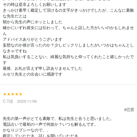
その時は是非よろしくお願いします
きっかけ素早く鑑定して頂けるの文字がきっかけでしたが、こんなに素敵
な先生だとは
朝から先生の声にホッとしました
確かにいずれ彼女には伝わって、ちゃんと話した方がいいのかもしれませ
ん
アドバイスありがとうございます
妄想なのか彼が言ったのか？少しビックリしましたがいつかはちゃんとし
なきゃですね
私は気負いすることない、綺麗な気持ちと仰ってくれたこと嬉しかったで
す
最後、お礼が言えず申し訳ありませんでした
ルセリ先生との出会いに感謝です
★★★★★
C.T様 2025/11/06
#恋愛
先生の第一声がとても素敵で、私は先生と合うと思いました。
電話占いで最初の一声で何故か？いつも解るんです。
かなりジプシーなので、、
鑑定していただき、話しを聞いていただき、