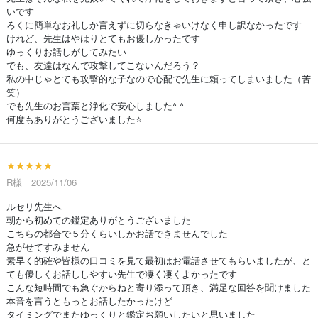
いです
ろくに簡単なお礼しか言えずに切らなきゃいけなく申し訳なかったです
けれど、先生はやはりとてもお優しかったです
ゆっくりお話しがしてみたい
でも、友達はなんで攻撃してこないんだろう？
私の中じゃとても攻撃的な子なので心配で先生に頼ってしまいました（苦
笑）
でも先生のお言葉と浄化で安心しました^ ^
何度もありがとうございました⭐️
★★★★★
R様 2025/11/06
ルセリ先生へ
朝から初めての鑑定ありがとうございました
こちらの都合で５分くらいしかお話できませんでした
急がせてすみません
素早く的確や皆様の口コミを見て最初はお電話させてもらいましたが、と
ても優しくお話ししやすい先生で凄く凄くよかったです
こんな短時間でも急ぐからねと寄り添って頂き、満足な回答を聞けました
本音を言うともっとお話したかったけど
タイミングでまたゆっくりと鑑定お願いしたいと思いました