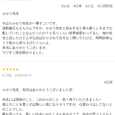
#お金
#仕事
#人生
#人間関係
ルセリ先生
やはりルセリ先生が一番すごいです。
波動修正ももちろんですが、ルセリ先生と話をすると落ち着くし今まで心
配していたことなんだったの？と言うくらい世界線変わってるし、他の先
生と話したけどムダな話ばかりされて仕方なく聞いてたけど、時間勿体な
くて私から切り上げたくらいよ。
本当にありがとうございます。
マジすご先生助かりました。
★★★★★
K.G様 2026/04/19
#恋愛
ルセリ先生、先日はありがとうございました😊
先生には現状のこと、これからのこと、色々視ていただきました✨
彼とのことを貫くのは険しい道になりそうですが、心変わりはしてないと
のことでした。
断ち切っても、新しい出会いがたくさんあるそうで、自分が思うよりもと