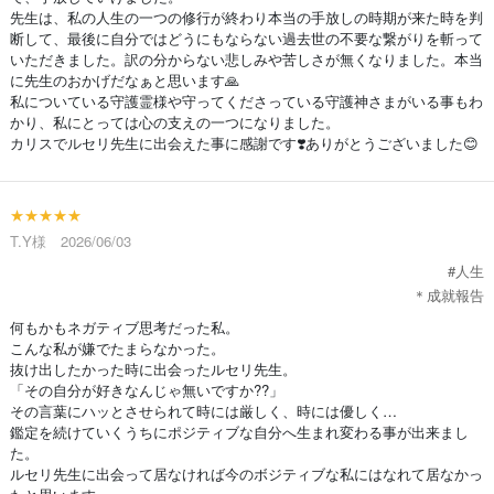
先生は、私の人生の一つの修行が終わり本当の手放しの時期が来た時を判
断して、最後に自分ではどうにもならない過去世の不要な繋がりを斬って
いただきました。訳の分からない悲しみや苦しさが無くなりました。本当
に先生のおかげだなぁと思います🙏
私についている守護霊様や守ってくださっている守護神さまがいる事もわ
かり、私にとっては心の支えの一つになりました。
カリスでルセリ先生に出会えた事に感謝です❣️ありがとうございました😊
★★★★★
T.Y様 2026/06/03
#人生
＊成就報告
何もかもネガティブ思考だった私。
こんな私が嫌でたまらなかった。
抜け出したかった時に出会ったルセリ先生。
「その自分が好きなんじゃ無いですか??」
その言葉にハッとさせられて時には厳しく、時には優しく…
鑑定を続けていくうちにポジティブな自分へ生まれ変わる事が出来まし
た。
ルセリ先生に出会って居なければ今のボジティブな私にはなれて居なかっ