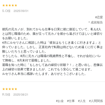
★★★★★
S.O様 2025/09/01
#恋愛
＊成就報告
彼氏の元カノが、別れてからも仕事を口実に彼に接近していて、私も2人
とは同じ職場のため、腹が立って元カノを彼から遠ざけてほしいと縁切り
をお願いしました。
4月にルセリさんに相談した時は「彼女はもうじき遠くに行きますよ」と
仰っていました。しかし、正直社内で転勤は殆どないため遠くに行く事は
難しいだろうと思っていました。
そうしたら、8月に元カノは職場の既婚男性と不倫し、それが会社にバレ
て降格し、8月末付で退職しました。
退職を知った時に「もしかしてあの縁切り祈願？！」と思い出し、想像以
上の縁切り効果で驚きましたが、これでもう安心して過ごせます。
ルセリさん本当に感謝いたします。ありがとうございました。
★★★★★
R.S様 2025/08/21
#お金
#仕事
#人生
#人間関係