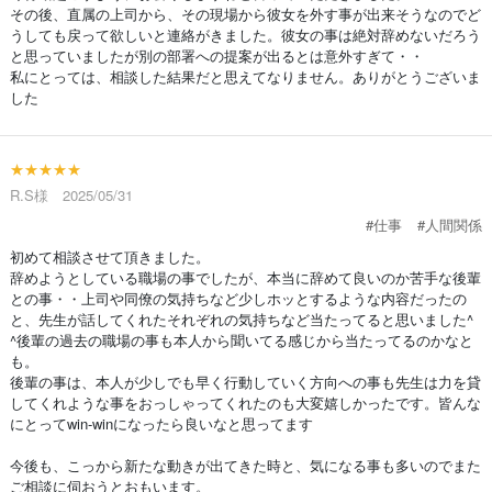
その後、直属の上司から、その現場から彼女を外す事が出来そうなのでど
うしても戻って欲しいと連絡がきました。彼女の事は絶対辞めないだろう
と思っていましたが別の部署への提案が出るとは意外すぎて・・
私にとっては、相談した結果だと思えてなりません。ありがとうございま
した
★★★★★
R.S様 2025/05/31
#仕事
#人間関係
初めて相談させて頂きました。
辞めようとしている職場の事でしたが、本当に辞めて良いのか苦手な後輩
との事・・上司や同僚の気持ちなど少しホッとするような内容だったの
と、先生が話してくれたそれぞれの気持ちなど当たってると思いました^
^後輩の過去の職場の事も本人から聞いてる感じから当たってるのかなと
も。
後輩の事は、本人が少しでも早く行動していく方向への事も先生は力を貸
してくれような事をおっしゃってくれたのも大変嬉しかったです。皆んな
にとってwin-winになったら良いなと思ってます
今後も、こっから新たな動きが出てきた時と、気になる事も多いのでまた
ご相談に伺おうとおもいます。