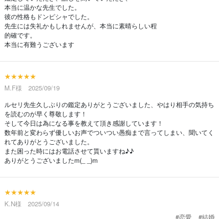
本当に温かな先生でした。
彼の性格もドンピシャでした。
先生には失礼かもしれませんが、本当に素晴らしい程
的確です。
本当に有難うございます
★★★★★
M.F様 2025/09/19
ルセリ先生久しぶりの鑑定ありがとうございました、やはり相手の気持ち
を読むのが早く尊敬します！
そして今日は為になる事を教えて頂き感謝しています！
数年前と変わらず優しいお声でついつい愚痴まで言ってしまい、聞いてく
れてありがとうございました。
また困った時にはお電話させて貰いますね♪♪
ありがとうございましたm(_ _)m
★★★★★
K.N様 2025/09/14
#恋愛
#結婚