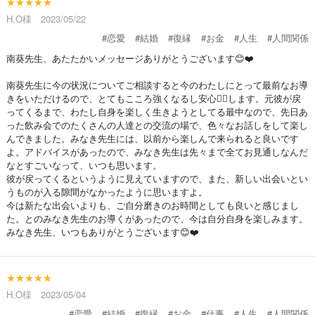
★★★★★
H.O様 2023/05/22
#恋愛
#結婚
#復縁
#お金
#人生
#人間関係
南葵先生、あたたかいメッセージありがとうございます😊❤️
南葵先生に今の状況についてご相談すると今のわたしにとって最前なお導
きをいただけるので、とてもこころ強くなるし安心😮‍💨します。元彼が戻
ってくるまで、わたし自身を楽しく生きようとしてる最中なので、先日あ
った飲み会でのたくさんの人達との交流の場で、色々なお話しをして楽し
んできました。みなき先生には、以前から楽しんで来られると良いです
よ。アドバイスがあったので、みなき先生は先々まで全てお見通しなんだ
なとすごいなって、いつも思います。
彼が戻ってくるというように見えていますので、また、新しい出会いとい
うものが入る隙間がなかったように思いますよ。
今は新たな出会いよりも、ご自分磨きのお時間としても良いと感じまし
た。とのみなき先生のお導くがあったので、今は自分自身を楽しみます。
みなき先生、いつもありがとうございます😊❤️
★★★★★
H.O様 2023/05/04
#恋愛
#結婚
#復縁
#お金
#仕事
#人生
#人間関係