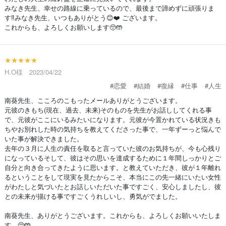
みなき先生、幸せの路線に乗っているので、最後まで諦めずに頑張りま
す‼️みなき先生、いつもありがとう😊❤️ ございます。
これからも、よろしくお願いします🥺🤲
★★★★★
H.O様 2023/04/22
#恋愛
#結婚
#復縁
#仕事
#人生
南葵先生、こころのこもったメールありがとうございます。
元彼のきもち(現在、過去、未来)そのものを先生がお話ししてくれる事
で、元彼がここにいるみたいになります。元彼が今置かれている状況きも
ちやお別れした時の気持ちを教えてくださった事で、一年ずーっと悩んで
いた事が解決できました。
去年の３月に人生の責任を取ると言っていた彼のお気持ちが、今も心残り
になっているそして、彼はその思いを達成するために１年間しっかりとご
自分と向き合ってきたように思います。と教えていただき、彼が１年離れ
るということをして現実を見たからこそ、本当にこの先一緒にいたい女性
がわたしと気づいたとお話しいただいた事ですごく、安心しましたし、彼
との未来が描ける事ですごくうれしいし、勇気がでました。
南葵先生、ありがとうございます。これからも、よろしくお願いいたしま
す。🥺🤲