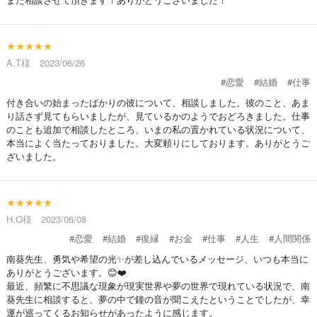
★★★★★
A.T様 2023/06/26
#恋愛
#結婚
#仕事
付き合いの始まったばかりの彼について、相談しました。彼のこと、あま
り話さず見てもらいましたが、見ているかのようでおどろきました。仕事
のことも追加で相談したところ、いまの私の置かれている状況について、
本当によく当たっておりました。大変頼りにしております。ありがとうご
ざいました。
★★★★★
H.O様 2023/06/08
#恋愛
#結婚
#復縁
#お金
#仕事
#人生
#人間関係
南葵先生、勇気や希望の光✨が差し込んでいるメッセージ、いつも本当に
ありがとうございます。😊❤️
最近、頻繁に不思議な現象が現実世界や夢の世界で現れている状況で、南
葵先生に相談すると、夢の中で鐘の音が聞こえたということでしたが、幸
運が巡ってくるお知らせがあったように感じます。