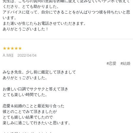
先生は、こちらの質問の意図を的確に捉えて淀みなくいいテンポで答えて
くださり、とても助かりました。
アドバイスに従って、自分にできることをがんばりつつ彼を待ちたいと思
います。
また迷いが生じたらお電話させていただきます。
ありがとうございました！
★★★★★
A.M様 2022/04/04
#恋愛
#結婚
みなき先生。少し前に鑑定して頂きまして
ありがとぅございました。
お優しい口調でサクサクと答えて頂き
とても楽しい時間でした。
恋愛＆結婚のことと最近知り合った
彼とのことでみて頂きましたが
とても嬉しい結果でしたので
楽しみに過ごして行きたいと思います。