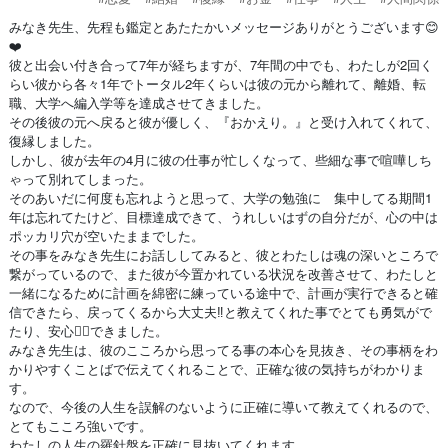
みなき先生、先程も鑑定とあたたかいメッセージありがとうございます😊
❤️
彼と出会い付き合って7年が経ちますが、7年間の中でも、わたしが2回く
らい彼から各々1年でトータル2年くらいは彼の元から離れて、離婚、転
職、大学へ編入学等を達成させてきました。
その後彼の元へ戻ると彼が優しく、『おかえり。』と受け入れてくれて、
復縁しました。
しかし、彼が去年の4月に彼の仕事が忙しくなって、些細な事で喧嘩しち
ゃって別れてしまった。
そのあいだに何度も忘れようと思って、大学の勉強に 集中してる期間1
年は忘れてたけど、目標達成できて、うれしいはずの自分だが、心の中は
ポッカリ穴が空いたままでした。
その事をみなき先生にお話ししてみると、彼とわたしは魂の深いところで
繋がっているので、また彼が今置かれている状況を改善させて、わたしと
一緒になるために計画を綿密に練っている途中で、計画が実行できると確
信できたら、戻ってくるから大丈夫‼️と教えてくれた事でとても勇気がで
たり、安心😮‍💨できました。
みなき先生は、彼のこころから思ってる事の本心を見抜き、その事柄をわ
かりやすくことばで伝えてくれることで、正確な彼の気持ちがわかりま
す。
なので、今後の人生を誤解のないように正確に導いて教えてくれるので、
とてもこころ強いです。
わたしの人生の羅針盤を正確に見抜いてくれます。