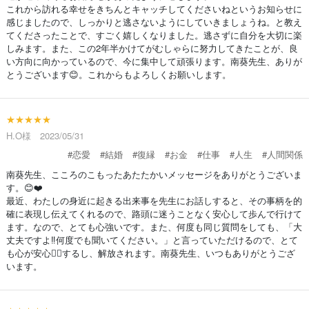
これから訪れる幸せをきちんとキャッチしてくださいねというお知らせに
感じましたので、しっかりと逃さないようにしていきましょうね。と教え
てくださったことで、すごく嬉しくなりました。逃さずに自分を大切に楽
しみます。また、この2年半かけてがむしゃらに努力してきたことが、良
い方向に向かっているので、今に集中して頑張ります。南葵先生、ありが
とうございます😊。これからもよろしくお願いします。
★★★★★
H.O様 2023/05/31
#恋愛
#結婚
#復縁
#お金
#仕事
#人生
#人間関係
南葵先生、こころのこもったあたたかいメッセージをありがとうございま
す。😊❤️
最近、わたしの身近に起きる出来事を先生にお話しすると、その事柄を的
確に表現し伝えてくれるので、路頭に迷うことなく安心して歩んで行けて
ます。なので、とても心強いです。また、何度も同じ質問をしても、「大
丈夫ですよ‼️何度でも聞いてください。」と言っていただけるので、とて
も心が安心😮‍💨するし、解放されます。南葵先生、いつもありがとうござ
います。