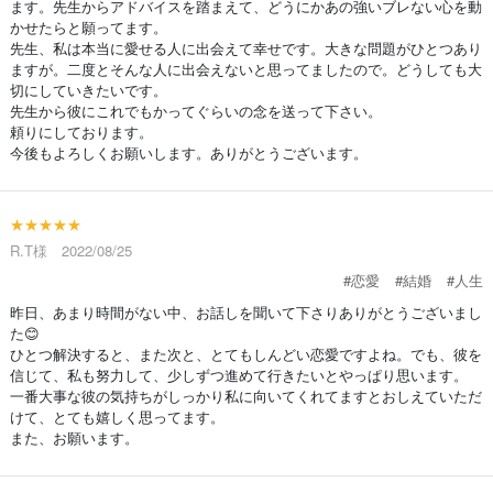
ます。先生からアドバイスを踏まえて、どうにかあの強いブレない心を動
かせたらと願ってます。
先生、私は本当に愛せる人に出会えて幸せです。大きな問題がひとつあり
ますが。二度とそんな人に出会えないと思ってましたので。どうしても大
切にしていきたいです。
先生から彼にこれでもかってぐらいの念を送って下さい。
頼りにしております。
今後もよろしくお願いします。ありがとうございます。
★★★★★
R.T様 2022/08/25
#恋愛
#結婚
#人生
昨日、あまり時間がない中、お話しを聞いて下さりありがとうございまし
た😊
ひとつ解決すると、また次と、とてもしんどい恋愛ですよね。でも、彼を
信じて、私も努力して、少しずつ進めて行きたいとやっぱり思います。
一番大事な彼の気持ちがしっかり私に向いてくれてますとおしえていただ
けて、とても嬉しく思ってます。
また、お願います。