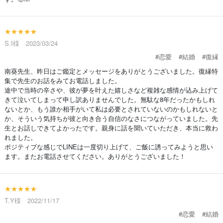
★★★★★
S.I様 2023/03/24
#恋愛
#結婚
#復縁
南葵先生、昨日はご鑑定とメッセージをありがとうございました。復縁特
集で先生のお話をみてお電話しました。
途中で当時の辛さや、彼が夢を叶えた嬉しさなど複雑な感情が込み上げて
きて泣いてしまって申し訳ありませんでした。無駄な8年だったかもしれ
ないとか、もう誰か相手がいて私は必要とされていないのかもしれないと
か、そういう気持ちが彼と向き合う自信のなさにつながっていました。先
生とお話しできてよかったです。親身に話を聞いていただき、本当に救わ
れました。
ポジティブな感じでLINEは一度切り上げて、ご飯に誘ってみようと思い
ます。またお電話させてください。ありがとうございました！
★★★★★
T.Y様 2022/11/17
#恋愛
#結婚