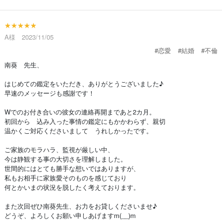
★★★★★
A様 2023/11/05
#恋愛
#結婚
#不倫
南葵 先生、
はじめての鑑定をいただき、ありがとうございました♪
早速のメッセージも感謝です！
Wでのお付き合いの彼女の連絡再開まであと2カ月。
初回から 込み入った事情の鑑定にもかかわらず、親切
温かくご対応くださいまして うれしかったです。
ご家族のモラハラ、監視が厳しい中、
今は静観する事の大切さを理解しました。
世間的にはとても勝手な想いではありますが、
私もお相手に家族愛そのものを感じており
何とかいまの状況を脱したく考えております。
また次回ぜひ南葵先生、お力をお貸しくださいませ♪
どうぞ、よろしくお願い申しあげますm(__)m