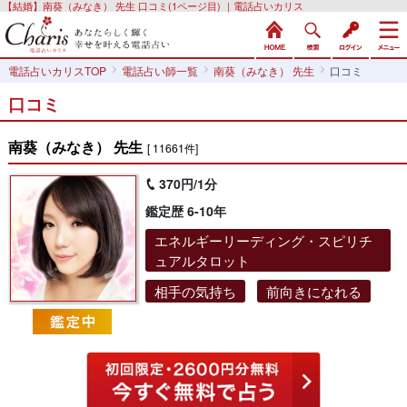
【結婚】南葵（みなき） 先生 口コミ(1ページ目) ｜電話占いカリス
電話占いカリスTOP
電話占い師一覧
南葵（みなき） 先生
口コミ
口コミ
南葵（みなき） 先生
[ 11661件]
370円/1分
鑑定歴 6-10年
エネルギーリーディング・スピリチ
ュアルタロット
相手の気持ち
前向きになれる