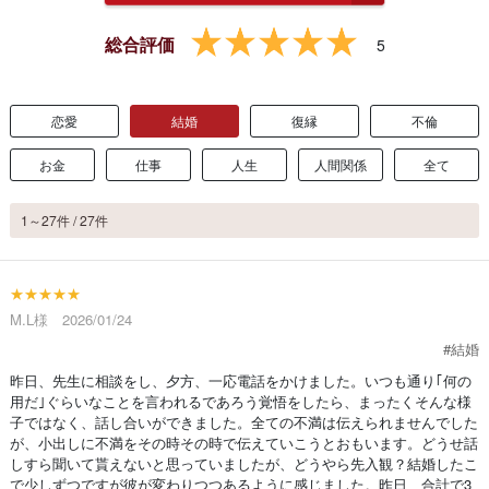
総合評価
5
恋愛
結婚
復縁
不倫
お金
仕事
人生
人間関係
全て
1～27件 / 27件
★★★★★
M.L様 2026/01/24
#結婚
昨日、先生に相談をし、夕方、一応電話をかけました。いつも通り｢何の
用だ｣ぐらいなことを言われるであろう覚悟をしたら、まったくそんな様
子ではなく、話し合いができました。全ての不満は伝えられませんでした
が、小出しに不満をその時その時で伝えていこうとおもいます。どうせ話
しすら聞いて貰えないと思っていましたが、どうやら先入観？結婚したこ
で少しずつですが彼が変わりつつあるように感じました。昨日、合計で3