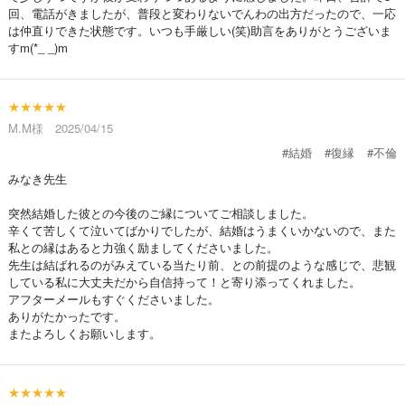
回、電話がきましたが、普段と変わりないでんわの出方だったので、一応
は仲直りできた状態です。いつも手厳しい(笑)助言をありがとうございま
すm(*_ _)m
★★★★★
M.M様 2025/04/15
#結婚
#復縁
#不倫
みなき先生
突然結婚した彼との今後のご縁についてご相談しました。
辛くて苦しくて泣いてばかりでしたが、結婚はうまくいかないので、また
私との縁はあると力強く励ましてくださいました。
先生は結ばれるのがみえている当たり前、との前提のような感じで、悲観
している私に大丈夫だから自信持って！と寄り添ってくれました。
アフターメールもすぐくださいました。
ありがたかったです。
またよろしくお願いします。
★★★★★