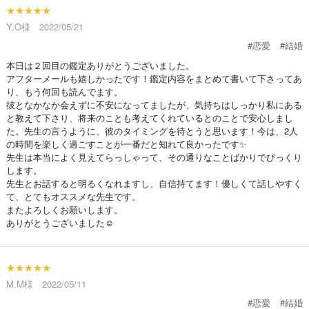
★★★★★
Y.O様 2022/05/21
#恋愛
#結婚
本日は２回目の鑑定ありがとうございました。
アフターメールも嬉しかったです！鑑定内容をまとめて書いて下さってあ
り、もう何回も読んでます。
彼となかなか会えずに不安になってましたが、気持ちはしっかり私にある
と教えて下さり、将来のことも考えてくれているとのことで安心しまし
た。先生の言うように、彼のタイミングを待とうと思います！今は、2人
の時間を楽しく過ごすことが一番だと知れて良かったです✨
先生は本当によく見えてらっしゃって、その通りなことばかりでびっくり
します。
先生とお話すると明るくなれますし、自信持てます！優しくて話しやすく
て、とてもオススメな先生です。
またよろしくお願いします。
ありがとうございました☺
★★★★★
M.M様 2022/05/11
#恋愛
#結婚