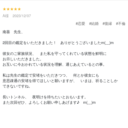
★★★★★
A様 2023/12/07
#恋愛
#結婚
#復縁
#不倫
南葵 先生、
2回目の鑑定をいただきました！ ありがとうございましたm(__)m
彼女のご家族状況、 また私を守ってくれている状態を鮮明に
お示しいただきました。
お互いに今おかれている状況を理解、通じあえているとの事。
私は先生の鑑定で安堵をいただきつつ、 何とか彼女にも
意思疎通の安堵を得てほしいと願いますが、 いまは、祈ることしか
できないですね。
長いトンネル、 夜明けを待ちたいとおもいます。
また次回ぜひ、よろしくお願い申しあげます♪ m(__)m