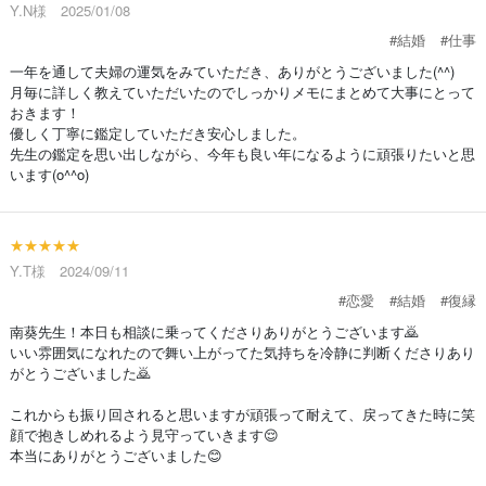
Y.N様 2025/01/08
#結婚
#仕事
一年を通して夫婦の運気をみていただき、ありがとうございました(^^)
月毎に詳しく教えていただいたのでしっかりメモにまとめて大事にとって
おきます！
優しく丁寧に鑑定していただき安心しました。
先生の鑑定を思い出しながら、今年も良い年になるように頑張りたいと思
います(o^^o)
★★★★★
Y.T様 2024/09/11
#恋愛
#結婚
#復縁
南葵先生！本日も相談に乗ってくださりありがとうございます🙇
いい雰囲気になれたので舞い上がってた気持ちを冷静に判断くださりあり
がとうございました🙇
これからも振り回されると思いますが頑張って耐えて、戻ってきた時に笑
顔で抱きしめれるよう見守っていきます😌
本当にありがとうございました😊