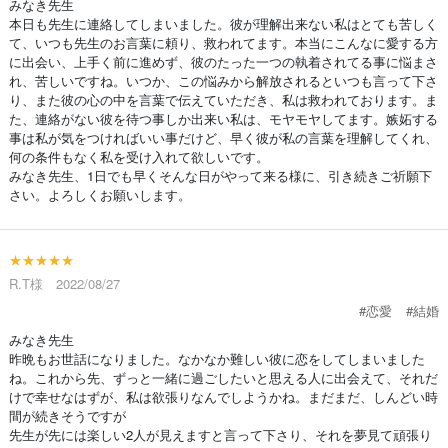
みなき先生
本日も先生に連絡してしまいました。彼が理解出来ない私はとても苦しく
て、いつも先生のお言葉に頼り、救われてます。本当にこんなに愛する方
に出会い、上手く前に進めず、彼のたった一つの執着されてる事に悩まさ
れ、苦しいですね。いつか、この悩みから解放されるといつも言って下さ
り、また彼の心の中を言葉で伝えていただき、私は救われております。ま
た、連絡がない彼を待つ事しか出来い私は、モヤモヤしてます。嫉妬する
事は私が気をつければいい事だけど、早く彼が私の言葉を理解してくれ、
何の条件もなく私を受け入れて欲しいです。
みなき先生、1日でも早くそんな日がやって来る様に、引き続きご祈願下
さい。よろしくお願いします。
★★★★★
R.T様 2022/08/27
#恋愛
#結婚
みなき先生
昨晩もお世話になりました。なかなか難しい彼に恋をしてしまいました
ね。これから先、ずっと一緒に過ごしたいと思える人に出会えて、それだ
けで幸せなはずが、私は欲張りなんでしようかね。まだまだ、しんどい時
間が続きそうですが
先生が先には楽しい2人が見えますと言って下さり、それを夢見て頑張り