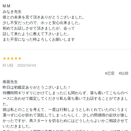
M.M
みなき先生
彼との未来を見て頂きありがとうございました。
少し不安だったので、ホッと安心出来ました。
初めてお話しさせて頂きましたが、会って
話して来たように教えて下さいました。
また不安になった時よろしくお願いします
★★★★★
M.U様 2022/04/04
#恋愛
#結婚
南葵先生
昨日は初鑑定ありがとうございました！
待機時間ギリギリにかけてしまったにも関わらず、落ち着いてこちらのペ
ースに合わせて鑑定してくださり私も落ち着いてお話することができまし
た。
彼は私とのことを考えて、一度は行動しようとしれくれていたのにうまく
運べずに心が折れて混乱してしまったらしく、少しの間感情の起伏が激し
かったですが、再スタートを切るためにはどうしたらよいかご相談させて
いただきました。