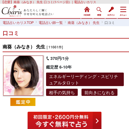
【恋愛】南葵（みなき） 先生 口コミ(1ページ目) ｜電話占いカリス
電話占いカリスTOP
電話占い師一覧
南葵（みなき） 先生
口コミ
口コミ
南葵（みなき） 先生
[ 11661件]
370円/1分
鑑定歴 6-10年
エネルギーリーディング・スピリチ
ュアルタロット
相手の気持ち
前向きになれる