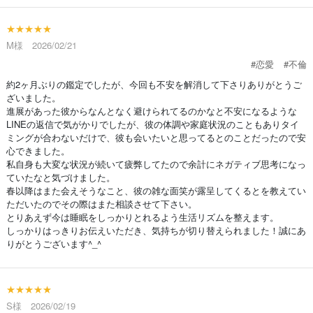
★★★★★
M様 2026/02/21
#恋愛
#不倫
約2ヶ月ぶりの鑑定でしたが、今回も不安を解消して下さりありがとうご
ざいました。
進展があった彼からなんとなく避けられてるのかなと不安になるような
LINEの返信で気がかりでしたが、彼の体調や家庭状況のこともありタイ
ミングが合わないだけで、彼も会いたいと思ってるとのことだったので安
心できました。
私自身も大変な状況が続いて疲弊してたので余計にネガティブ思考になっ
ていたなと気づけました。
春以降はまた会えそうなこと、彼の雑な面笑が露呈してくるとを教えてい
ただいたのでその際はまた相談させて下さい。
とりあえず今は睡眠をしっかりとれるよう生活リズムを整えます。
しっかりはっきりお伝えいただき、気持ちが切り替えられました！誠にあ
りがとうございます^_^
★★★★★
S様 2026/02/19