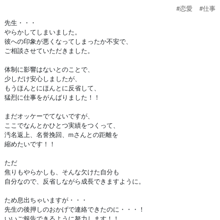
#恋愛
#仕事
先生・・・
やらかしてしまいました。
彼への印象が悪くなってしまったか不安で、
ご相談させていただきました。
体制に影響はないとのことで、
少しだけ安心しましたが、
もうほんとにほんとに反省して、
猛烈に仕事をがんばりました！！
まだオッケーでてないですが、
ここでなんとかひとつ実績をつくって、
汚名返上、名誉挽回、mさんとの距離を
縮めたいです！！
ただ
焦りもやらかしも、そんな欠けた自分も
自分なので、反省しながら成長できますように。
ため息出ちゃいますが・・・
先生の後押しのおかげで連絡できたのに・・・！
いいご報告できるように努力します！！