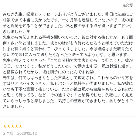
#恋愛
みなき先生、鑑定とメッセージありがとうございました。昨日は先生にご
相談できて本当に良かったです。一ヶ月半も連絡していないので、彼の様
子と近況を知ることができました。私と彼の察する点が違いすぎてドン引
きしました。笑
先生からお伝えされる事柄を聞いていると、彼に対する接し方が、もう面
倒くさい💦と感じました。彼との縁がもう終わるだろうと考えていただけ
にまだ長く続くと言われて、びっくりしました。今は連絡はまだ取りたく
ないので6月に入って送りたくなったら送ってみようかな、と思います。
先生が教えてくださった「全て自分軸で大丈夫だから」で行こうと。彼が
〇〇、ではなくて、私がどうしたいか、で動きます😉 私は我慢し過ぎ、
と指摘されてだから、彼は調子にのったんですね😱
先生は、何でもはっきりとした言葉として鑑定され、これからのやり方を
ずばりアドバイス下さり、私もバシッと気持ちが固まりました。私が彼に
いつも丁寧な言葉で接している、だとか彼は私から連絡をもらえるものだ
と思って待ってる、など、その通りです！と納得でした。的確によく見え
ていらっしゃると感じました。気持ちの整理ができました。ありがとうご
ざいました。
★★★★★
S.Y様 2026/05/12