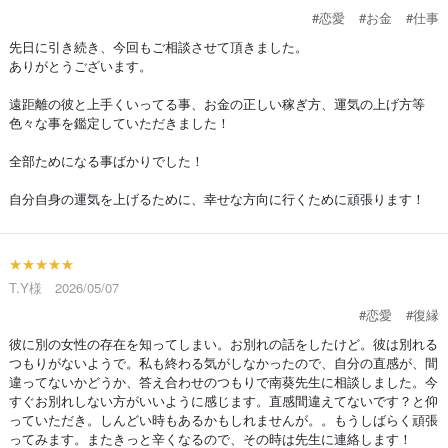
#恋愛
#お金
#仕事
先日に引き続き、今回もご相談させて頂きました。
ありがとうございます。
遠距離の彼と上手くいってる事、お金の正しい稼ぎ方、運気の上げ方等
色々な事を鑑定していただきました！
全部ためになる事ばかりでした！
自分自身の運気を上げるために、幸せな方向に行くために頑張ります！
★★★★★
T.Y様 2026/05/07
#恋愛
#復縁
彼に別の女性の存在を知ってしまい。お別れの話をしたけど。彼は別れる
つもりがないようで。私も終わる気がしなかったので、自分の直感が、間
違ってないかどうか、答え合わせのつもりで南葵先生に相談しました。今
すぐお別れしない方がいいように感じます。直感間違えてないです？と仰
っていただき。しんどい時もあるかもしれませんが。。もうしばらく頑張
ってみます。またきっと辛くなるので、その時は先生に連絡します！