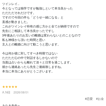
ツインレイ..
今となっては独学ですが勉強しといて本当良かった
ただただそれだけです。
ですので今回の件も「どうせ一緒になる」と
直感が動きました。
これがツインレイ特有の感じ方かと全てが納得ですので
先生にご相談して本当良かったですし
3年後あたりのお互いの離婚は変わらないとのことなので
私も神様から頂いた時間と思い
主人との離婚に向けて動こうと思います。
今は何か彼に対してすべき時期ではない
ただただ心の中で対話するしかないので
当面は占いからも離れて淡々と日常を過ごします。
彼から連絡あったら先生ご連絡致しますね。
本当に本当にありがとうございます。
★★★★★
A.N様 2026/08/01
#恋愛
#お金
みなき先生へ