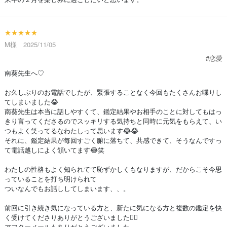
★★★★★
M様 2025/11/05
#恋愛
南葵先生へ♡
お久しぶりのお電話でしたが、緊張することなく今回もたくさんお喋りし
てしまいました😂
南葵先生は本当に話しやすくて、鑑定結果やお相手のことに対してもはっ
きり言ってくださるのでスッキリする気持ちと同時に元気をもらえて、い
つもよく笑ってるなわたしって思います😂😂
それに、鑑定結果が毎回すごく腑に落ちて、共感できて、そうなんですっ
て電話越しによく頷いてます😂笑
わたしの性格もよく知られてて恥ずかしくもなりますが、だからこそ今思
っていることを打ち明けられて
ついなんでもお話ししてしまいます、、。
前回に引き続き気になっている方と、新たに気になる方と複数の鑑定を快
く受けてくださりありがとうございました🙂‍↕️
アフターメールもありがとうございました。