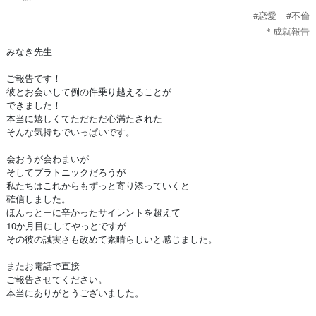
#恋愛
#不倫
＊成就報告
みなき先生
ご報告です！
彼とお会いして例の件乗り越えることが
できました！
本当に嬉しくてただただ心満たされた
そんな気持ちでいっぱいです。
会おうが会わまいが
そしてプラトニックだろうが
私たちはこれからもずっと寄り添っていくと
確信しました。
ほんっとーに辛かったサイレントを超えて
10か月目にしてやっとですが
その彼の誠実さも改めて素晴らしいと感じました。
またお電話で直接
ご報告させてください。
本当にありがとうございました。