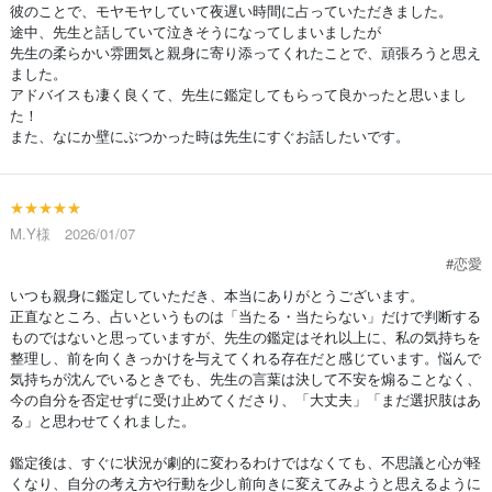
彼のことで、モヤモヤしていて夜遅い時間に占っていただきました。
途中、先生と話していて泣きそうになってしまいましたが
先生の柔らかい雰囲気と親身に寄り添ってくれたことで、頑張ろうと思え
ました。
アドバイスも凄く良くて、先生に鑑定してもらって良かったと思いまし
た！
また、なにか壁にぶつかった時は先生にすぐお話したいです。
★★★★★
M.Y様 2026/01/07
#恋愛
いつも親身に鑑定していただき、本当にありがとうございます。
正直なところ、占いというものは「当たる・当たらない」だけで判断する
ものではないと思っていますが、先生の鑑定はそれ以上に、私の気持ちを
整理し、前を向くきっかけを与えてくれる存在だと感じています。悩んで
気持ちが沈んでいるときでも、先生の言葉は決して不安を煽ることなく、
今の自分を否定せずに受け止めてくださり、「大丈夫」「まだ選択肢はあ
る」と思わせてくれました。
鑑定後は、すぐに状況が劇的に変わるわけではなくても、不思議と心が軽
くなり、自分の考え方や行動を少し前向きに変えてみようと思えるように