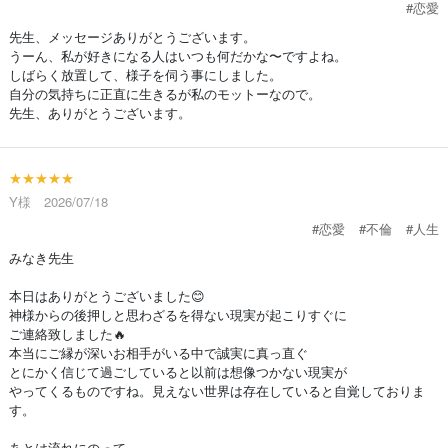
#恋愛
先生、メッセージありがとうございます。
うーん、私が好きになる人はいつも何だかな〜ですよね。
しばらく放置して、様子を伺う事にしました。
自分の気持ちに正直に生きるが私のモットーなので。
先生、ありがとうございます。
★★★★★
Y様 2026/07/18
#恋愛
#不倫
#人生
みなき先生
本日はありがとうございました😊
神様からの後押しと思わざるを得ない現実が起こりすぐに
ご連絡致しました🔥
本当にご縁が深いお相手がいる中で誠実に真っ直ぐ
とにかく信じて過ごしていると以前は想像つかない現実が
やってくるものですね。見えない世界は存在していると自覚しておりま
す。
あとは流れにのって