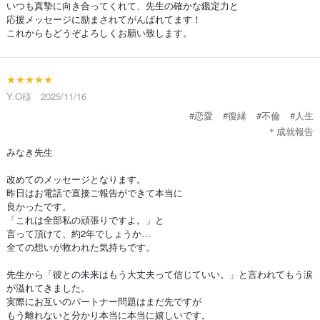
いつも真摯に向き合ってくれて、先生の確かな鑑定力と
応援メッセージに励まされてがんばれてます！
これからもどうぞよろしくお願い致します。
★★★★★
Y.O様 2025/11/16
#恋愛
#復縁
#不倫
#人生
＊成就報告
みなき先生
改めてのメッセージとなります。
昨日はお電話で直接ご報告ができて本当に
良かったです。
「これは全部私の頑張りですよ。」と
言って頂けて、約2年でしょうか…
全ての想いが救われた気持ちです。
先生から「彼との未来はもう大丈夫って信じていい。」と言われてもう涙
が溢れてきました。
実際にお互いのパートナー問題はまだ先ですが
もう離れないと分かり本当に本当に嬉しいです。