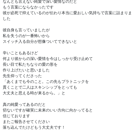
なんとも言えない純愛で深い愛情なのだと
もう言葉にならなかったです
彼が必死で抑えているのが伝わり本当に愛おしい気持ちで言葉に詰まりま
した
彼自身も言っていましたが
私を失うのが一番怖いから
スイッチ入る自分が想像ついてできないと
辛いこともあるけど
何より彼からの深い愛情を今はしっかり受け止めて
長い目で私たちなりの愛の形を
作り上げたいと思いました
先生仰ってくださった
「あくまでも今のこと。この先もプラトニックを
貫くことで二人はスキンシップをとっても
大丈夫と思える時が来るから。」と
真の純愛ってあるのだと
切ないですが確実に未来のいい方向に向かってると
信じております
またご報告させてください
落ち込んでたけどもう大丈夫です！