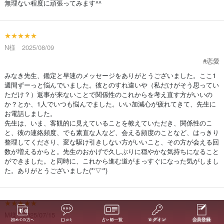
無理ない程度に頑張ってみます^^
★★★★★
N様 2025/08/09
#恋愛
みなき先生、鑑定と早速のメッセージをありがとうございました。ここ1
週間ずーっと悩んでいました。彼とのすれ違いや（私だけがそう思ってい
ただけ？）返事が来ないことで関係性のこれからを考え直す方がいいの
か？とか、1人でいつも悩んでました。いい加減心が疲れてきて、先生に
お電話しました。
先生は、いま、客観的に見えていることを教えていただき、関係性のこ
と、彼の連絡頻度、でも素直な人など、会える頻度のことなど、はっきり
整理してくださり、変な駆け引きしない方がいいこと、その方が会える回
数が増えるからと。先生のおかげで久しぶりに穏やかな気持ちになること
ができました。と同時に、これから進む道がまっすぐになった気がしまし
た。ありがとうございました(*'▽'*)
★★★★★
M様 2025/07/15