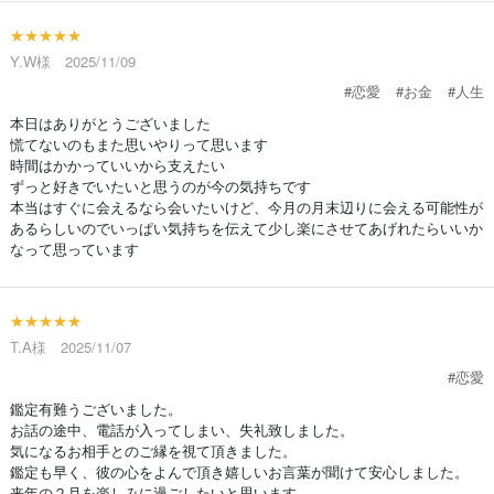
★★★★★
Y.W様 2025/11/09
#恋愛
#お金
#人生
本日はありがとうございました
慌てないのもまた思いやりって思います
時間はかかっていいから支えたい
ずっと好きでいたいと思うのが今の気持ちです
本当はすぐに会えるなら会いたいけど、今月の月末辺りに会える可能性が
あるらしいのでいっぱい気持ちを伝えて少し楽にさせてあげれたらいいか
なって思っています
★★★★★
T.A様 2025/11/07
#恋愛
鑑定有難うございました。
お話の途中、電話が入ってしまい、失礼致しました。
気になるお相手とのご縁を視て頂きました。
鑑定も早く、彼の心をよんで頂き嬉しいお言葉が聞けて安心しました。
来年の２月を楽しみに過ごしたいと思います。