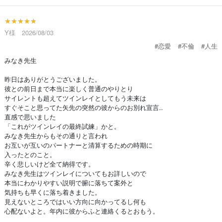
★★★★★
Y様 2026/08/03
#恋愛
#不倫
#人生
みなき先生
昨日はありがとうございました。
彼との前日まで本当に楽しく普通のやりとり
サイレントも超えてツインレイとしてもう未来は
すぐそこと思ってた矢先の突然の彼からのお別れ宣言..
直感で思いました
「これがツインレイの最終試練」かと。
みなき先生からもその通りと言われ
お互いが互いのパートナーと清算するための時期に
入ったとのこと。
辛く悲しいけど全て納得です。
みなき先生はツインレイについてもお詳しいので
本当にわかりやすい説明で腑に落ちて案外と
気持ちも早くに落ち着きました。
見えないところではいい方向に向かってるし何も
心配ないよと。年内に彼からふと連絡くるとおもう。