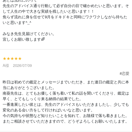
先生のアドバイス通り行動して必ず自分の目で確かめたいと思います。そ
して人生の中で大きな実績を残したいと思います！！
焦らず流れに身を任せて9月をドキドキと同時にワクワクしながら待ちた
いと思います^_^
みなき先生見届けてください。
宜しくお願い致します🌈
★★★★★
A様 2026/07/09
#恋愛
昨日は初めての鑑定とメッセージまでいただき、また連日の鑑定と共に本
当にありがとうございました。
南葵先生は、とてもお優しく落ち着いて私の話を聞いてくださり、鑑定は
早く、とてもしっくり来る納得の結果でした。
一番進展したい彼とは、先生のアドバイスもいただきましたし、少しでも
変化のある会い方をして行ければいいなと思います。
今の気持ちや状態など知りたいことを知れて、お陰様で落ち着きました。
またご相談させていただきますので、どうぞよろしくお願いいたします。