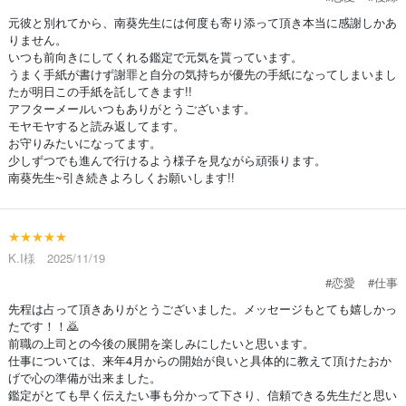
元彼と別れてから、南葵先生には何度も寄り添って頂き本当に感謝しかあ
りません。
いつも前向きにしてくれる鑑定で元気を貰っています。
うまく手紙が書けず謝罪と自分の気持ちが優先の手紙になってしまいまし
たが明日この手紙を託してきます!!
アフターメールいつもありがとうございます。
モヤモヤすると読み返してます。
お守りみたいになってます。
少しずつでも進んで行けるよう様子を見ながら頑張ります。
南葵先生~引き続きよろしくお願いします!!
★★★★★
K.I様 2025/11/19
#恋愛
#仕事
先程は占って頂きありがとうございました。メッセージもとても嬉しかっ
たです！！🙇
前職の上司との今後の展開を楽しみにしたいと思います。
仕事については、来年4月からの開始が良いと具体的に教えて頂けたおか
げで心の準備が出来ました。
鑑定がとても早く伝えたい事も分かって下さり、信頼できる先生だと思い