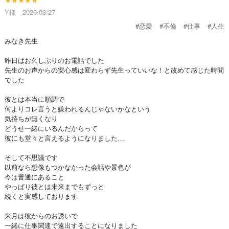
Y様 2026/03/27
#恋愛
#不倫
#仕事
#人生
みなき先生
昨日はお久しぶりのお電話でした
先生のお声からの安心感は変わらず先生っていいな！と改めて感じた時間
でした
彼とは本当に順調で
何よりコレ言うと嫌われるんじゃないかなという
気持ちが無くなり
どうせ一緒にいるんだからって
彼にも堂々と言えるようになりました…
そして不思議です
以前なら想像もつかなかった会話や景色が
今は普通にあること
やっぱり彼とは未来までもずっと
続くと実感しております
来月は彼からのお誘いで
一緒に仕事関連で遠出することになりました