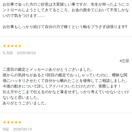
お仕事で会った方のご好意は大変嬉しい事ですが、先生が仰ったようにコ
ントロールしようとしてきてるところ、お金の面全てにおいて不安しかな
いので気をつけます……
お仕事もしっかり続けて自分の力で稼ぐという軸をブラさず頑張ります‼️
★★★★★
S.A様 2026/06/04
#恋愛
二度目の鑑定とメッセージありがとうございました。
彼からの気持ちがあると1回目の鑑定でおっしゃっていたのに、曖昧な関
係にハッキリさせたくて自分から離れたことを後悔してご相談しました。
今後の動きについて詳しくアドバイスいただけたので、実際します！
伝え方やどこまで伝えるのかなど暴走せずしっかり考えていかないといけ
ないなと思いました。
ありがとうございました。
★★★★★
N様 2026/05/14