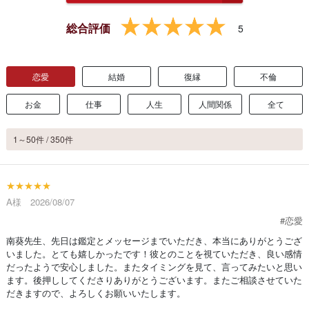
総合評価
5
恋愛
結婚
復縁
不倫
お金
仕事
人生
人間関係
全て
1～50件 / 350件
★★★★★
A様 2026/08/07
#恋愛
南葵先生、先日は鑑定とメッセージまでいただき、本当にありがとうござ
いました。とても嬉しかったです！彼とのことを視ていただき、良い感情
だったようで安心しました。またタイミングを見て、言ってみたいと思い
ます。後押ししてくださりありがとうございます。またご相談させていた
だきますので、よろしくお願いいたします。