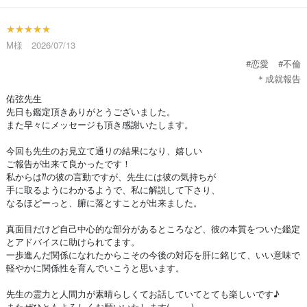
★★★★★
M様 2026/07/13
#恋愛
#不倫
＊成就報告
佑弦先生
先日も鑑定頂きありがとうございました。
また早々にメッセージも頂き感謝いたします。
今回も先生のお見立て通りの結果になり、嬉しい
ご報告が出来て良かったです！
私からは⁇の彼の言動ですが、先生には彼の気持ちが
手に取るようにわかるようで、私に解説して下さり、
なるほどーっと、腑に落とすことが出来ました。
真面目だけど自己中心的な部分があるところなど、彼の本質をついた鑑定
とアドバイスに助けられてます。
一歩進んだ関係になれたからこその今後の対応を肝に銘じて、いい意味で
軽やかに関係性を育んでいこうと思います。
先生の霊力と人間力が素晴らしくてお話していてとても楽しいです♪
またぜひともよろしくお願いいたします(⁎ᴗ͈ˬᴗ͈⁎)