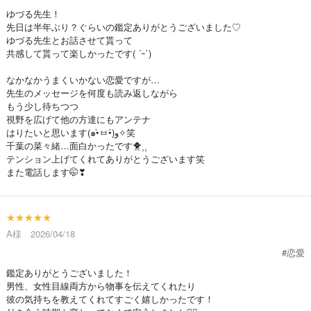
ゆづる先生！
先日は半年ぶり？ぐらいの鑑定ありがとうございました♡
ゆづる先生とお話させて貰って
共感して貰って楽しかったです( ´ｰ`)
なかなかうまくいかない恋愛ですが…
先生のメッセージを何度も読み返しながら
もう少し待ちつつ
視野を広げて他の方達にもアンテナ
はりたいと思います(๑•̀ㅂ•́)و✧笑
千葉の菜々緒…面白かったです🐥⸒⸒
テンション上げてくれてありがとうございます笑
また電話します🤭❣
★★★★★
A様 2026/04/18
#恋愛
鑑定ありがとうございました！
男性、女性目線両方から物事を伝えてくれたり
彼の気持ちを教えてくれてすごく嬉しかったです！