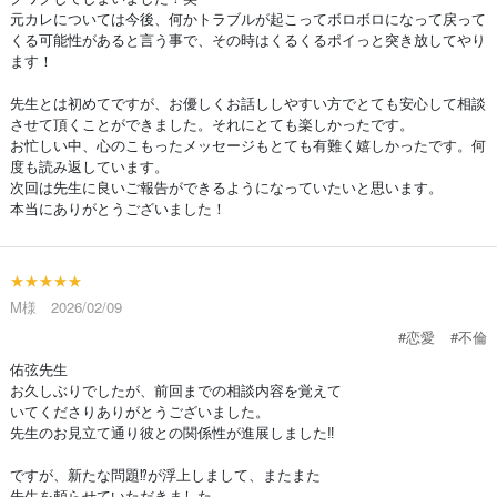
元カレについては今後、何かトラブルが起こってボロボロになって戻って
くる可能性があると言う事で、その時はくるくるポイっと突き放してやり
ます！
先生とは初めてですが、お優しくお話ししやすい方でとても安心して相談
させて頂くことができました。それにとても楽しかったです。
お忙しい中、心のこもったメッセージもとても有難く嬉しかったです。何
度も読み返しています。
次回は先生に良いご報告ができるようになっていたいと思います。
本当にありがとうございました！
★★★★★
M様 2026/02/09
#恋愛
#不倫
佑弦先生
お久しぶりでしたが、前回までの相談内容を覚えて
いてくださりありがとうございました。
先生のお見立て通り彼との関係性が進展しました‼︎
ですが、新たな問題⁉︎が浮上しまして、またまた
先生を頼らせていただきました。