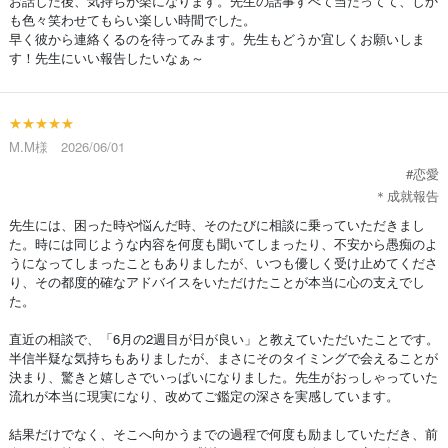
お話した後、気持ちが楽になります。先生の話事すべて当たってて、しか
も色々笑わせてもらい楽しい時間でした。
早く彼から連絡くるのを待ってみます。先生もどうか宜しくお願いしま
す！先生にいい報告したいなぁ～
★★★★★
M.M様 2026/06/01
#恋愛
＊成就報告
先生には、困った時や悩んだ時、そのたびに相談に乗っていただきまし
た。時には同じような内容を何度も聞いてしまったり、不安から愚痴のよ
うになってしまったこともありましたが、いつも優しく受け止めてくださ
り、その都度的確なアドバイスをいただけたことが本当に心の支えでし
た。
直近の相談で、「6月の2週目が日が良い」と教えていただいたことです。
半信半疑な気持ちもありましたが、まさにそのタイミングで会えることが
決まり、驚きと嬉しさでいっぱいになりました。先生がおっしゃっていた
流れが本当に現実になり、改めてご鑑定の深さを実感しています。
結果だけでなく、そこへ向かうまでの過程で何度も励ましていただき、前