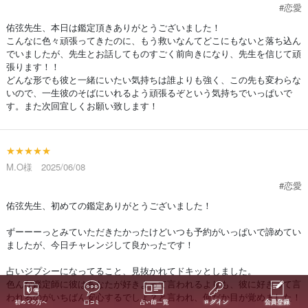
#恋愛
佑弦先生、本日は鑑定頂きありがとうございました！
こんなに色々頑張ってきたのに、もう救いなんてどこにもないと落ち込ん
でいましたが、先生とお話してものすごく前向きになり、先生を信じて頑
張ります！！
どんな形でも彼と一緒にいたい気持ちは誰よりも強く、この先も変わらな
いので、一生彼のそばにいれるよう頑張るぞという気持ちでいっぱいで
す。また次回宜しくお願い致します！
★★★★★
M.O様 2025/06/08
#恋愛
佑弦先生、初めての鑑定ありがとうございました！
ずーーーっとみていただきたかったけどいつも予約がいっぱいで諦めてい
ましたが、今日チャレンジして良かったです！
占いジプシーになってること、見抜かれてドキッとしました。
色んな鑑定師に彼はあなたが好きよって言われるよりも、彼に好きって言
われるのがいちばん安心するでしょ？と言われ、何だか目が覚めました！