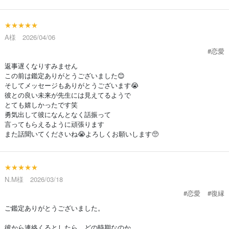
★★★★★
A様 2026/04/06
#恋愛
返事遅くなりすみません
この前は鑑定ありがとうございました😊
そしてメッセージもありがとうございます😭
彼との良い未来が先生には見えてるようで
とても嬉しかったです笑
勇気出して彼になんとなく話振って
言ってもらえるように頑張ります
また話聞いてくださいね😭よろしくお願いします🥺
★★★★★
N.M様 2026/03/18
#恋愛
#復縁
ご鑑定ありがとうございました。
彼から連絡くるとしたら、どの時期なのか。