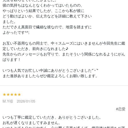
彼の気持ちはなんとなくわかってはいたものの、
やっぱりという結果でしたが、ここから私が彼に
どう動けばよいか、伝え方などを詳細に教えて下さい
ました。
ただでさえ真面目で繊細な彼なので、地雷を踏まずに
よかったです^^;
お互い不器用なもの同士で、中々スムーズにはいきませんが今回先生に鑑
定していただき、前向きになれました♪
先生からのメッセージもお守りで、またそういう関係になれるようにがん
ばります！
いつも人気でお忙しい中誠にありがとうございました*ˊᵕˋ*
また進捗ありましたらぜひ鑑定よろしくお願い致します。
★★★★★
M.Y様 2026/01/05
#恋愛
いつも丁寧に鑑定していただき、ありがとうございました。
お礼が遅くなりましてすみません。
いつもとても分かりやすく、心に響く言葉が多くて、鑑定後は気持ちが落