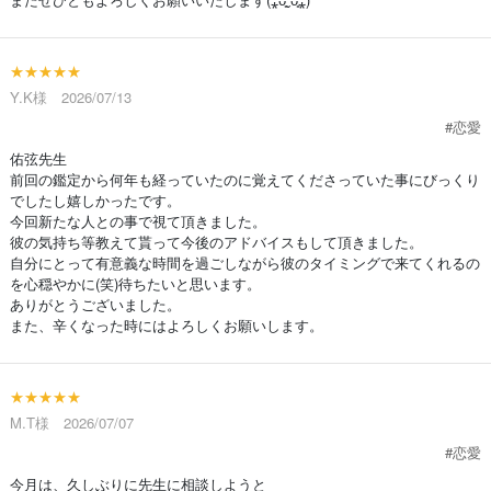
★★★★★
Y.K様 2026/07/13
#恋愛
佑弦先生
前回の鑑定から何年も経っていたのに覚えてくださっていた事にびっくり
でしたし嬉しかったです。
今回新たな人との事で視て頂きました。
彼の気持ち等教えて貰って今後のアドバイスもして頂きました。
自分にとって有意義な時間を過ごしながら彼のタイミングで来てくれるの
を心穏やかに(笑)待ちたいと思います。
ありがとうございました。
また、辛くなった時にはよろしくお願いします。
★★★★★
M.T様 2026/07/07
#恋愛
今月は、久しぶりに先生に相談しようと