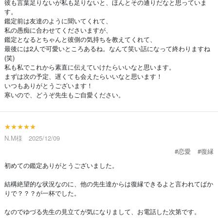
彼も言葉足りないが私も足りないと、ほんとその通りだなと思っていま
す。
鑑定前は友達のように聞いてくれて、
私の愚痴に合わせてくださいますが、
鑑定となるとちゃんと彼側の気持ちを教えてくれて、
最後には2人で可愛いところあるね。なんて笑い話になって終わりますね
(笑)
私も私でこれから素直に伝えていけたらいいなと思います。
まずは次の予定、遅くても会えたらいいなと思います！
いつもありがとうございます！
寒いので、どうぞ先生もご自愛ください。
★★★★★
N.M様 2025/12/09
#恋愛
#復縁
初めての鑑定ありがとうございました。
結構絶望的な状況なのに、他の先生達からは復縁できるよと言われてばか
りで？？？が一杯でした。
なのでゆづる先生の見立てが気になりまして、お電話した次第です。