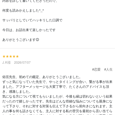
内容を詳しく書いてくださったので、
何度も読みかえしました^_^
サッパリとしていてハッキリした口調で
今日は、お話出来て楽しかったです
ありがとうございます😊
★★★★★
J.K様 2026/07/07
#恋愛
#人生
佑弦先生、初めての鑑定、ありがとうございました。
ずっと気になっていた先生で、やっとタイミングが合い、繋がる事が出来
ました。アフターメッセージも大変丁寧で、たくさんのアドバイスも頂
き、感激しました。
気になる方について視てもらいましたが、今後も縁は切れないという結果
だったので嬉しかったです。先生はどんな些細な悩みについても親身にな
って下さり、それに対する対策も伝えて下さるから前向きになれます。主
人の事を何も話さなくても、主人に対する私の苦労を最初から言い当てら