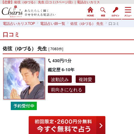
【恋愛】佑弦（ゆづる） 先生 口コミ(1ページ目) ｜電話占いカリス
電話占いカリスTOP
電話占い師一覧
佑弦（ゆづる） 先生
口コミ
口コミ
佑弦（ゆづる） 先生
[ 7083件]
430円/1分
鑑定歴 6-10年
波動読み
複雑愛
前向きになれる