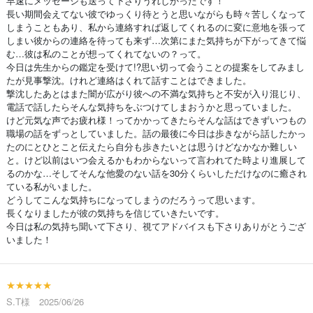
早速にメッセージも送って下さりうれしかったです！
長い期間会えてない彼でゆっくり待とうと思いながらも時々苦しくなって
しまうこともあり、私から連絡すれば返してくれるのに変に意地を張って
しまい彼からの連絡を待っても来ず…次第にまた気持ちが下がってきて悩
む…彼は私のことが想ってくれてないの？って。
今日は先生からの鑑定を受けて!?思い切って会うことの提案をしてみまし
たが見事撃沈。けれど連絡はくれて話すことはできました。
撃沈したあとはまた闇が広がり彼への不満な気持ちと不安が入り混じり、
電話で話したらそんな気持ちをぶつけてしまおうかと思っていました。
けど元気な声でお疲れ様！ってかかってきたらそんな話はできずいつもの
職場の話をずっとしていました。話の最後に今日は歩きながら話したかっ
たのにとひとこと伝えたら自分も歩きたいとは思うけどなかなか難しい
と。けど以前はいつ会えるかもわからないって言われてた時より進展して
るのかな…そしてそんな他愛のない話を30分くらいしただけなのに癒され
ている私がいました。
どうしてこんな気持ちになってしまうのだろうって思います。
長くなりましたが彼の気持ちを信じていきたいです。
今日は私の気持ち聞いて下さり、視てアドバイスも下さりありがとうござ
いました！
★★★★★
S.T様 2025/06/26