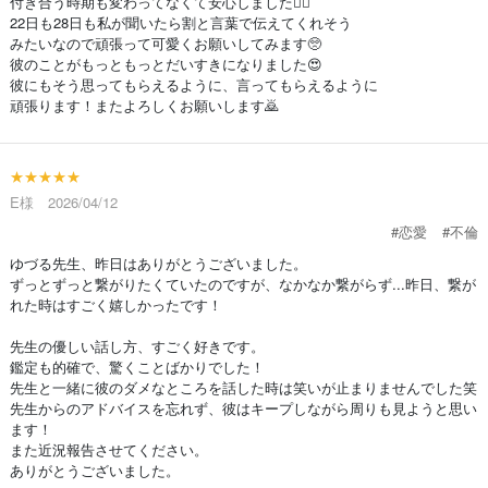
付き合う時期も変わってなくて安心しました😮‍💨
22日も28日も私が聞いたら割と言葉で伝えてくれそう
みたいなので頑張って可愛くお願いしてみます🥺
彼のことがもっともっとだいすきになりました😍
彼にもそう思ってもらえるように、言ってもらえるように
頑張ります！またよろしくお願いします🙇
★★★★★
E様 2026/04/12
#恋愛
#不倫
ゆづる先生、昨日はありがとうございました。
ずっとずっと繋がりたくていたのですが、なかなか繋がらず...昨日、繋が
れた時はすごく嬉しかったです！
先生の優しい話し方、すごく好きです。
鑑定も的確で、驚くことばかりでした！
先生と一緒に彼のダメなところを話した時は笑いが止まりませんでした笑
先生からのアドバイスを忘れず、彼はキープしながら周りも見ようと思い
ます！
また近況報告させてください。
ありがとうございました。