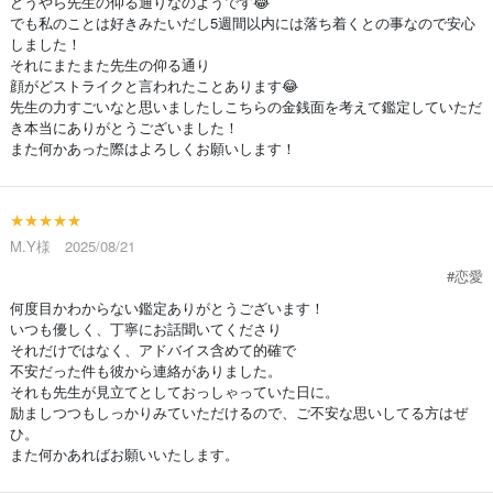
どうやら先生の仰る通りなのようです😂
でも私のことは好きみたいだし5週間以内には落ち着くとの事なので安心
しました！
それにまたまた先生の仰る通り
顔がどストライクと言われたことあります😂
先生の力すごいなと思いましたしこちらの金銭面を考えて鑑定していただ
き本当にありがとうございました！
また何かあった際はよろしくお願いします！
★★★★★
M.Y様 2025/08/21
#恋愛
何度目かわからない鑑定ありがとうございます！
いつも優しく、丁寧にお話聞いてくださり
それだけではなく、アドバイス含めて的確で
不安だった件も彼から連絡がありました。
それも先生が見立てとしておっしゃっていた日に。
励ましつつもしっかりみていただけるので、ご不安な思いしてる方はぜ
ひ。
また何かあればお願いいたします。