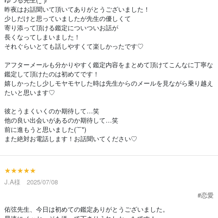
昨夜はお話聞いて頂いてありがとうございました！
少しだけと思っていましたが先生の優しくて
寄り添って頂ける鑑定についついお話が
長くなってしまいました！
それぐらいとても話しやすくて楽しかったです♡
アフターメールも分かりやすく鑑定内容をまとめて頂けてこんなに丁寧な
鑑定して頂けたのは初めてです！
嬉しかったし少しモヤモヤした時は先生からのメールを見ながら乗り越え
たいと思います♡
彼とうまくいくのか期待して…笑
他の良い出会いがあるのか期待して…笑
前に進もうと思いました(ˊ˘ˋ*)
また絶対お電話します！お話聞いてください♡
★★★★★
J.A様 2025/07/08
#恋愛
佑弦先生、今日は初めての鑑定ありがとうございました。