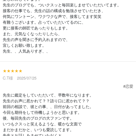
先生のブログでも、ついクスッと毎回楽しませていただいてます。
接客の仕事でも、先生の話の構成を勉強させていただき、
何気にワントーン、ワクワクな声で、接客してます笑笑
有難うございます。占っていただいてるのに、
更に接客の師匠であったりもします。
また、元気なくなったりしたら、
先生の声を聞きに予約入れますので、
宜しくお願い致します。
先生、、人気ありすぎ、、
★★★★★
C.T様 2025/07/25
#恋愛
先生に鑑定をしていただいて、早数年になります。
先生のお声に惹かれて？？語り口に惹かれて？？
前回の相談で、彼との事、、日付があってました。
今回も期待をして待機しようかと思います。
後、毎回先生のブログの大ファンです。
いつもクスっと笑えるような、暖かな文面で
まだかまだかと、いつも愛読してます。
先生とお話しをさせていただくと、