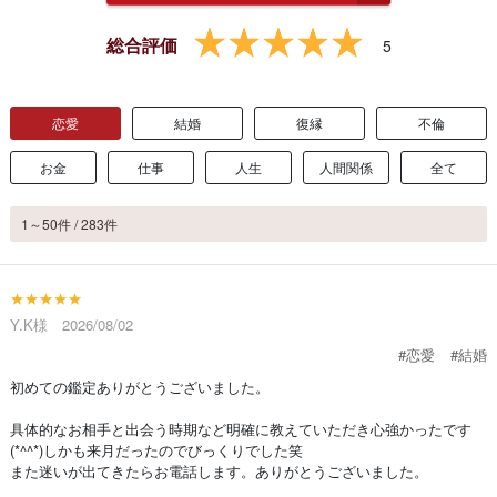
総合評価
5
恋愛
結婚
復縁
不倫
お金
仕事
人生
人間関係
全て
1～50件 / 283件
★★★★★
Y.K様 2026/08/02
#恋愛
#結婚
初めての鑑定ありがとうございました。
具体的なお相手と出会う時期など明確に教えていただき心強かったです
(*^^*)しかも来月だったのでびっくりでした笑
また迷いが出てきたらお電話します。ありがとうございました。