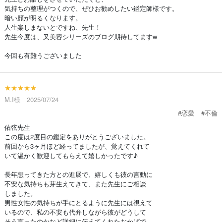
気持ちの整理がつくので、ぜひお勧めしたい鑑定師様です。
暗い顔が明るくなります。
人生楽しまないとですね、先生！
先生今度は、又美容シリーズのブログ期待してますw
今回も有難うございました
★★★★★
M.I様 2025/07/24
#恋愛
#不倫
佑弦先生
この度は2度目の鑑定をありがとうございました。
前回から3ヶ月ほど経ってましたが、覚えてくれて
いて温かく歓迎してもらえて嬉しかったです♪
長年想ってきた方との進展で、嬉しくも彼の言動に
不安な気持ちも芽生えてきて、また先生にご相談
しました。
男性女性の気持ちが手にとるように先生には視えて
いるので、私の不安も代弁しながら彼がどうして
そう言ったのかなど詳細に伝えてくれたおかげで