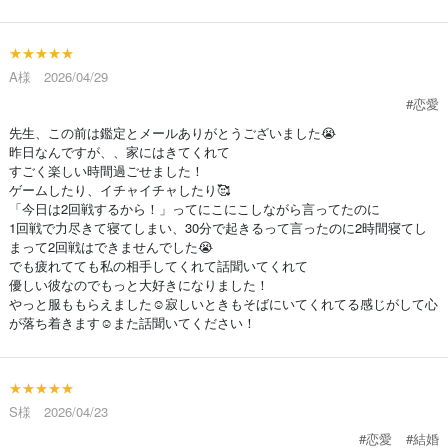
★★★★★
A様 2026/04/29
#恋愛
先生、この前は鑑定とメールありがとうございました😭
昨日なんですが、、家にはきてくれて
すごく楽しい時間過ごせました！
ゲームしたり、イチャイチャしたり🥰
「今日は2回戦するから！」ってにこにこしながら言ってたのに
1回戦で力尽きて寝てしまい、30分で起きるって言ったのに2時間寝てし
まって2回戦はできませんでした😭
でも疲れてても私の相手してくれて話聞いてくれて
優しい彼なのでもっと大好きになりました！
やっと服ももらえました☺️寂しいときもそばにいてくれてる感じがして心
が落ち着きます☺️また話聞いてください！
★★★★★
S様 2026/04/23
#恋愛
#結婚