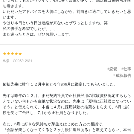
ち着きます。
いただいたアドバイスを大切にしながら、前向きに過ごしていきたいと思
います。
やはり本日という日は連絡が来ないとザワっとしますね。笑
私の勝手な希望でしたが、、、
また迷ったときは、ぜひお願いします。
★★★★★
A様 2025/12/31
#恋愛
#仕事
＊成就報告
佑弦先生に昨年１２月中旬と今年の6月に鑑定してもらいました。
先ずは昨年の１２月、まだ契約社員で正社員登用の試験資格認定すらもら
えていない何もかも白紙な状況なのに、先生は『夏頃に正社員になってい
そう』と伝えられて、本当に４月に採用試験の推薦をもらえて、6月に試
験を受けて合格し、7月から正社員となりました。
次に、6月に好きな気持ちが芽生えはじめた方との相談で、
『会話が楽しくなってくると３ヶ月後に進展ある』と教えてもらい、本当