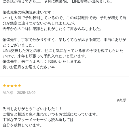
に会話が増えてきた上、９月に携帯No. LINE交換が出来ました。
佑弦先生の時期読み凄いです！
いつも人気で予約殺到しているので、この成就報告で更に予約が増えて自
分が鑑定に辿りつかないかもしれませんが、
去年からのご縁に感謝とお礼がしたくて書き込みしました。
佑弦先生、丁寧で分かりやすく、楽しくて心が温まる鑑定、本当にありが
とうございました。
LINE交換した方との事、他にも気になっている事の今後を視てもらいた
いので、来年も頑張って予約入れたいと思います。
佑弦先生、来年もよろしくお願いいたします🙏
良いお正月をお迎えください🙏
★★★★★
M.Y様 2025/12/09
#恋愛
先日もありがとうございました！！
ご報告と相談と色々兼ねていつもお世話になっています。
丁寧なアフターメッセージも読み返しては
自分を鼓舞しています。