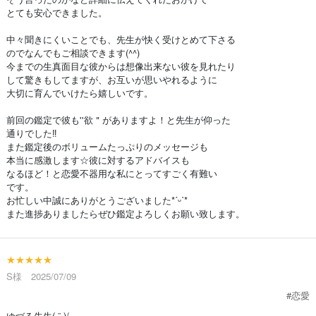
とても安心できました。
中々聞きにくいことでも、先生が快く受けとめて下さる
のでなんでもご相談できます(^^)
今までの生真面目な彼からは想像出来ない彼を見れたり
して驚きもしてますが、お互いが思いやれるように
大切に育んでいけたら嬉しいです。
前回の鑑定で彼も''欲＂がありますよ！と先生が仰った
通りでした‼︎
また鑑定後のボリュームたっぷりのメッセージも
本当に感激します☆彼に対するアドバイスも
なるほど！と恋愛不器用な私にとってすごく有難い
です。
お忙しい中誠にありがとうございました*ˊᵕˋ*
また進捗ありましたらぜひ鑑定よろしくお願い致します。
★★★★★
S様 2025/07/09
#恋愛
ゆづる先生( ¨̮ )/