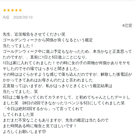
★★★★★
A様 2026/05/10
#恋愛
先生、近況報告をさせてください笑
ゴールデンウィークから関係が良くなるという鑑定
当たってました！
ゴールデンウィーク中に遊ぶ予定もなかったため、本当かなと正直思って
たのですが、、直前に1日と5日遊ぶことになり、
1日は家に入れてくれました！その時に女の子の荷物が何個かありモヤモ
ヤしたのでその場ではっきりと聞きました。
その時ははぐらかすような感じで落ち込んだのですが、解散した後電話が
かかってきてあれはお母さんのだよと言われました
正直疑ってはいますが、私がはっきりときくという鑑定結果は
当たってました、笑
5日はご飯を作ってくれてカラオケして、と初めてちゃんとしたデートし
ました笑 28日の2回できなかったリベンジを5日にしてくれました笑
「今日は絶対2回するから」って言ってくれて
してくれました笑
まだまだ不安なこともありますが、先生の鑑定は当たるので
また時間ある時に報告と見てほしいです！
よろしくお願いします🥺