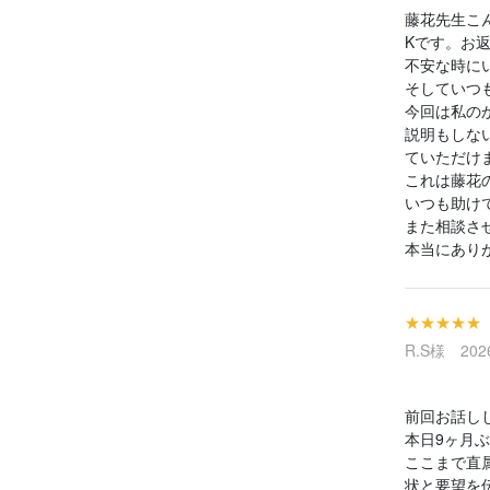
藤花先生こ
Kです。お
不安な時に
そしていつ
今回は私の
説明もしな
ていただけ
これは藤花
いつも助け
また相談させ
本当にあり
★★★★★
R.S様 2026
前回お話し
本日9ヶ月
ここまで直
状と要望を