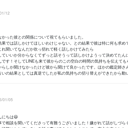
1/12
なかった彼との関係について視てもらいました。
結果では話しかけてほしいわけじゃない。との結果で彼は特に何も求め
これ聞いてなんだか吹っ切れて軽く話しかけてみたら
していいか分からなくてずっと話そうって話しかけようって決めてたん
んです！そしてLINEも来て彼からのこの空白の時間の気持ちを伝えて
からしか聞けなかったけど彼から聞けて良かったです。ほかの鑑定師さ
占いの結果としては真逆でしたが私の気持ちの切り替えができたから動
/01/05
にちは😃
事で相談を聞いてくださって有難うございました！嫌がれて話がしづら