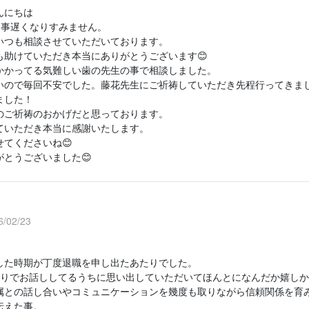
んにちは
返事遅くなりすみません。
いつも相談させていただいております。
も助けていただき本当にありがとうございます😊
かかってる気難しい歯の先生の事で相談しました。
いので毎回不安でした。藤花先生にご祈祷していただき先程行ってきま
ました！
のご祈祷のおかげだと思っております。
ていただき本当に感謝いたします。
てくださいね😊
がとうございました😊
/02/23
した時期が丁度退職を申し出たあたりでした。
ぶりでお話ししてるうちに思い出していただいてほんとになんだか嬉し
属との話し合いやコミュニケーションを幾度も取りながら信頼関係を育
伝えた事。