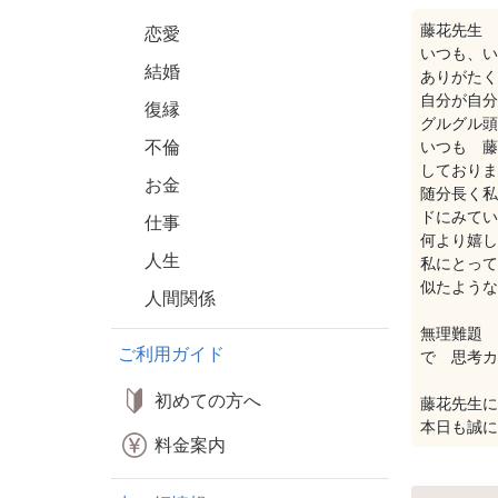
藤花先生
恋愛
いつも、い
結婚
ありがたく
自分が自分
復縁
グルグル頭
不倫
いつも 藤
しておりま
お金
随分長く私
ドにみてい
仕事
何より嬉し
人生
私にとって
似たような
人間関係
無理難題 
ご利用ガイド
で 思考カ
初めての方へ
藤花先生に
本日も誠に
料金案内