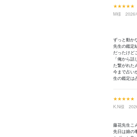
★★★★★
M様 2026/0
ずっと動か
先生の鑑定
だったけど
「俺から話
た繋がれた
今まで占い
生の鑑定は
★★★★★
K.N様 2026
藤花先生こん
先日は娘の