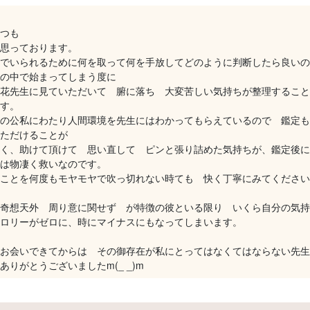
つも
思っております。
でいられるために何を取って何を手放してどのように判断したら良いの
の中で始まってしまう度に
花先生に見ていただいて 腑に落ち 大変苦しい気持ちが整理すること
す。
の公私にわたり人間環境を先生にはわかってもらえているので 鑑定も
ただけることが
く、助けて頂けて 思い直して ピンと張り詰めた気持ちが、鑑定後に
は物凄く救いなのです。
ことを何度もモヤモヤで吹っ切れない時ても 快く丁寧にみてください
奇想天外 周り意に関せず が特徴の彼といる限り いくら自分の気持
ロリーがゼロに、時にマイナスにもなってしまいます。
お会いできてからは その御存在が私にとってはなくてはならない先生
ありがとうございましたm(_ _)m