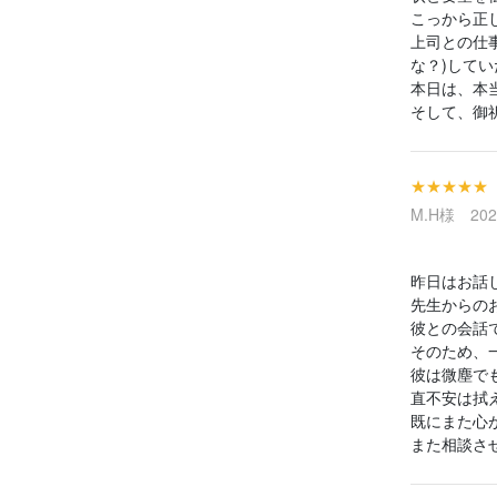
こっから正
上司との仕
な？)して
本日は、本
そして、御
★★★★★
M.H様 2026
昨日はお話
先生からの
彼との会話
そのため、
彼は微塵で
直不安は拭
既にまた心
また相談さ