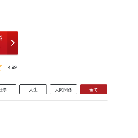
4.99
仕事
人生
人間関係
全て