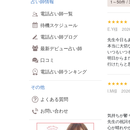
占い師情報
1～50件 / 
電話占い師一覧
★★★★★
待機スケジュール
E.Y様 2026
電話占い師ブログ
先生今日も
本当に大切
最新デビュー占い師
いつもいつ
明日からま
口コミ
行けたらと思
電話占い師ランキング
★★★★★
その他
I.M様 2026
よくある質問
お問い合わせ
気持ちが鬱
先生の祝詞
心が晴れや