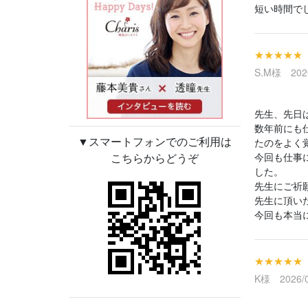
短い時間で
★★★★★
S.M様 2026
先生、先日
数年前にも
▼スマートフォンでのご利用は
たのをよく
こちらからどうぞ
今回も仕事
した。
先生にご祈
先生に頂い
今回も本当
★★★★★
K様 2026/0