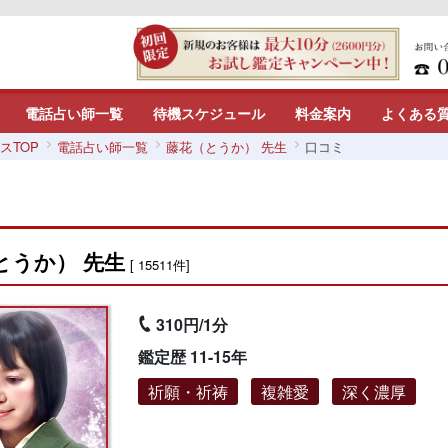
電話占い師一覧
待機スケジュール
料金案内
よくある
スTOP
電話占い師一覧
藤花（とうか） 先生
口コミ
とうか） 先生
[ 15511件]
310円/1分
鑑定歴 11-15年
祈願・祈祷
複雑愛
深く濃厚