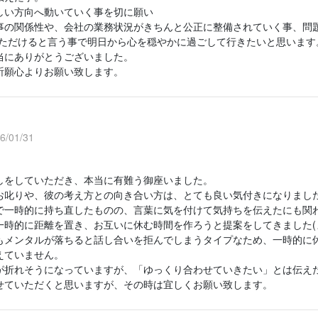
しい方向へ動いていく事を切に願い
事の関係性や、会社の業務状況がきちんと公正に整備されていく事、問題
いただけると言う事で明日から心を穏やかに過ごして行きたいと思います
当にありがとうございました。
祈願心よりお願い致します。
/01/31
しをしていただき、本当に有難う御座いました。
お叱りや、彼の考え方との向き合い方は、とても良い気付きになりまし
で一時的に持ち直したものの、言葉に気を付けて気持ちを伝えたにも関
一時的に距離を置き、お互いに休む時間を作ろうと提案をしてきました(
もメンタルが落ちると話し合いを拒んでしまうタイプなため、一時的に
えていません。
が折れそうになっていますが、「ゆっくり合わせていきたい」とは伝え
せていただくと思いますが、その時は宜しくお願い致します。