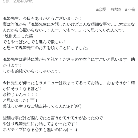
S様 2024/09/05
#恋愛
#結婚
#不倫
魂姫先生、今日もありがとうございました！
実は昨晩から『魂姫先生にお話したいけどこんな些細な事で……大丈夫な
んだから心配いらないし！んー、でも〜…』って思っていたんです。
1晩耐えました笑
でもやっぱ少しでも進んで欲しい！
と思って魂姫先生のお力を頂くことにしました。
魂姫先生は瞬時に繋がって視てくださるので本当にすごいと思いますし助
かります！
しかも的確でいらっしゃいます。
今日先生が仰ったもうメニューは決まってるってお話し、おぉそうか！確
かにそう！なるほど！
余裕じゃんっ！！！
と思いました( ´罒`)
美味しい幸せなご馳走待ってるんだぁ(*´艸`)
些細な事だけど悩んでたと言うかモヤモヤがあったので
やはり魂姫先生にお話してよかったです！
ネガティブになる必要も無いのにね( ˊᵕˋ ;)