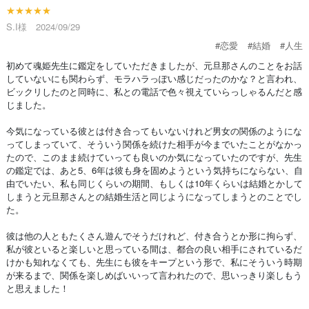
★★★★★
S.I様 2024/09/29
#恋愛
#結婚
#人生
初めて魂姫先生に鑑定をしていただきましたが、元旦那さんのことをお話
していないにも関わらず、モラハラっぽい感じだったのかな？と言われ、
ビックリしたのと同時に、私との電話で色々視えていらっしゃるんだと感
じました。
今気になっている彼とは付き合ってもいないけれど男女の関係のようにな
ってしまっていて、そういう関係を続けた相手が今までいたことがなかっ
たので、このまま続けていっても良いのか気になっていたのですが、先生
の鑑定では、あと5、6年は彼も身を固めようという気持ちにならない、自
由でいたい、私も同じくらいの期間、もしくは10年くらいは結婚とかして
しまうと元旦那さんとの結婚生活と同じようになってしまうとのことでし
た。
彼は他の人ともたくさん遊んでそうだけれど、付き合うとか形に拘らず、
私が彼といると楽しいと思っている間は、都合の良い相手にされているだ
けかも知れなくても、先生にも彼をキープという形で、私にそういう時期
が来るまで、関係を楽しめばいいって言われたので、思いっきり楽しもう
と思えました！