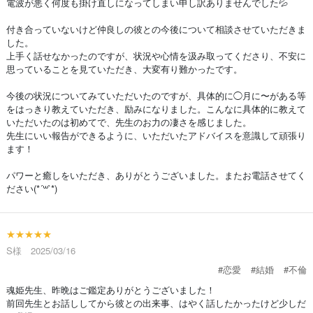
電波が悪く何度も掛け直しになってしまい申し訳ありませんでした💦
付き合っていないけど仲良しの彼との今後について相談させていただきま
した。
上手く話せなかったのですが、状況や心情を汲み取ってくださり、不安に
思っていることを見ていただき、大変有り難かったです。
今後の状況についてみていただいたのですが、具体的に◯月に〜がある等
をはっきり教えていただき、励みになりました。こんなに具体的に教えて
いただいたのは初めてで、先生のお力の凄さを感じました。
先生にいい報告ができるように、いただいたアドバイスを意識して頑張り
ます！
パワーと癒しをいただき、ありがとうございました。またお電話させてく
ださい(*´꒳`*)
★★★★★
S様 2025/03/16
#恋愛
#結婚
#不倫
魂姫先生、昨晩はご鑑定ありがとうございました！
前回先生とお話ししてから彼との出来事、はやく話したかったけど少しだ