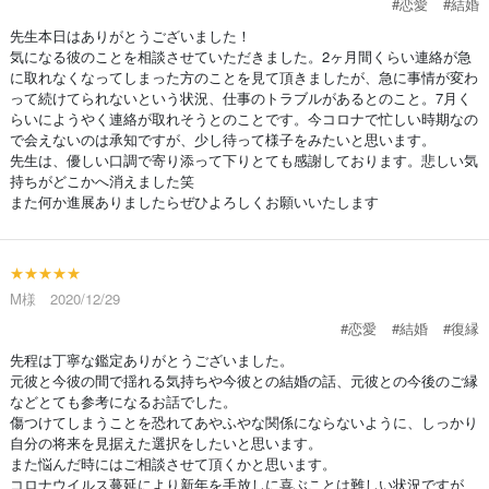
#恋愛
#結婚
先生本日はありがとうございました！
気になる彼のことを相談させていただきました。2ヶ月間くらい連絡が急
に取れなくなってしまった方のことを見て頂きましたが、急に事情が変わ
って続けてられないという状況、仕事のトラブルがあるとのこと。7月く
らいにようやく連絡が取れそうとのことです。今コロナで忙しい時期なの
で会えないのは承知ですが、少し待って様子をみたいと思います。
先生は、優しい口調で寄り添って下りとても感謝しております。悲しい気
持ちがどこかへ消えました笑
また何か進展ありましたらぜひよろしくお願いいたします
★★★★★
M様 2020/12/29
#恋愛
#結婚
#復縁
先程は丁寧な鑑定ありがとうございました。
元彼と今彼の間で揺れる気持ちや今彼との結婚の話、元彼との今後のご縁
などとても参考になるお話でした。
傷つけてしまうことを恐れてあやふやな関係にならないように、しっかり
自分の将来を見据えた選択をしたいと思います。
また悩んだ時にはご相談させて頂くかと思います。
コロナウイルス蔓延により新年を手放しに喜ぶことは難しい状況ですが、