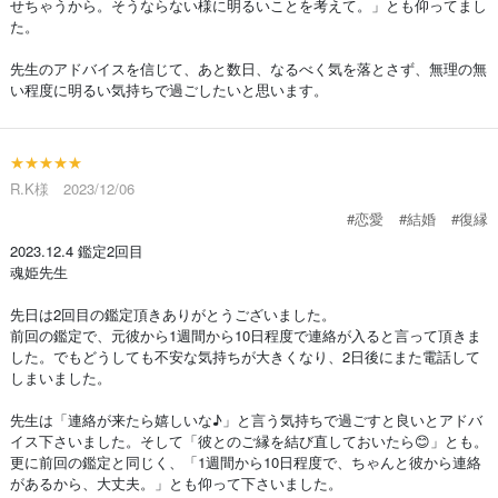
せちゃうから。そうならない様に明るいことを考えて。」とも仰ってまし
た。
先生のアドバイスを信じて、あと数日、なるべく気を落とさず、無理の無
い程度に明るい気持ちで過ごしたいと思います。
★★★★★
R.K様 2023/12/06
#恋愛
#結婚
#復縁
2023.12.4 鑑定2回目
魂姫先生
先日は2回目の鑑定頂きありがとうございました。
前回の鑑定で、元彼から1週間から10日程度で連絡が入ると言って頂きま
した。でもどうしても不安な気持ちが大きくなり、2日後にまた電話して
しまいました。
先生は「連絡が来たら嬉しいな♪」と言う気持ちで過ごすと良いとアドバ
イス下さいました。そして「彼とのご縁を結び直しておいたら😊」とも。
更に前回の鑑定と同じく、「1週間から10日程度で、ちゃんと彼から連絡
があるから、大丈夫。」とも仰って下さいました。