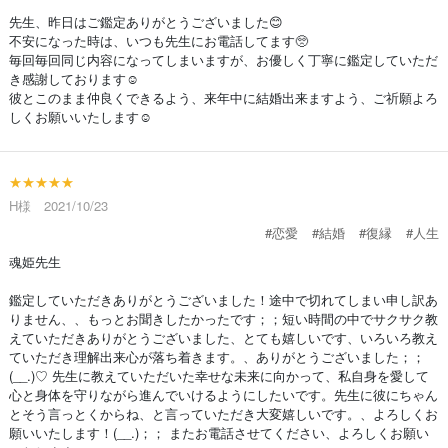
先生、昨日はご鑑定ありがとうございました😊
不安になった時は、いつも先生にお電話してます🥺
毎回毎回同じ内容になってしまいますが、お優しく丁寧に鑑定していただ
き感謝しております☺️
彼とこのまま仲良くできるよう、来年中に結婚出来ますよう、ご祈願よろ
しくお願いいたします☺️
★★★★★
H様 2021/10/23
#恋愛
#結婚
#復縁
#人生
魂姫先生
鑑定していただきありがとうございました！途中で切れてしまい申し訳あ
りません、、もっとお聞きしたかったです；；短い時間の中でサクサク教
えていただきありがとうございました、とても嬉しいです、いろいろ教え
ていただき理解出来心が落ち着きます。、ありがとうございました；；
(__.)♡ 先生に教えていただいた幸せな未来に向かって、私自身を愛して
心と身体を守りながら進んでいけるようにしたいです。先生に彼にちゃん
とそう言っとくからね、と言っていただき大変嬉しいです。、よろしくお
願いいたします！(__.)；； またお電話させてください、よろしくお願い