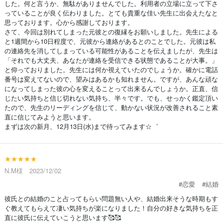
した。何と言うか、無駄がありませんでした。利用者の立場に立って下さ
っていることが良く伝わりました。とても貴重な佳い先生に出会えたなと
思っております。心から感謝しております。
さて、今回は別れてしまった元彼との復縁をお願いしました。先生による
と1週間から10日程度で、元彼から連絡があるとのことでした。元彼は私
の連絡先を消してしまっている可能性があることを伝えましたが、先生は
「それでも大丈夫、あなたが連絡を受信できる状態であることが大事。」
と仰っておりました。先生には何か視えていたのでしょうか。確かに電話
番号は変えてないので、望みはあるかも知れません。ですが、あんな頑な
になってしまった彼の心を変えることって出来るんでしょうか。正直、信
じたい気持ちと信じ切れない気持ち、半々です。でも、せっかく鑑定頂い
たので、先生のリーディングを信じて、動かない状況が改善されること素
直に信じてみようと思います。
まずは次の新月、12月13日(水)まで待ってみます☆゛
★★★★★
N.M様 2023/12/02
#恋愛
#結婚
彼氏との結婚のこと占ってもらい問題無い人や、結婚出来そうな時期もす
ぐ教えてもらえて凄い気持ちが楽になりました！自分の好きな気持ちを正
直に彼氏に伝えていこうと思います🥰🥰