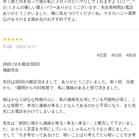
早く彼と付き合って彼が私にメロメロどハマりしてくれますように( ◠‿◠
)たくさんの優しい愛とパワーありがとうございます。先生長時間お電話
ありがとうございました。喉に気をつけてくださいね。マヌカハニー濃厚
なのをそのまま舐めるのおすすめですよ。
★★★★★
R.I様 2023/12/17
#恋愛
#結婚
#復縁
2023.12.6 鑑定3回目
魂姫先生
先日は3回目の鑑定頂きまして、ありがとうございました。前々回、元彼
から、1週間から10日程度で、私に連絡があると視て頂きました。
彼はかなり頑なな性格の上に、私の連絡先を消している可能性が高く、こ
んな状態で、本当に連絡が来ることなんてあるのかと不安になり、また先
生にお電話をかけてしまいました。
先生は「絶対に彼から連絡が来る✨来る✨来る✨」と断言して下さいまし
た。おそらく言霊を大切にしていらっしゃるんだろうなと感じました。
そして「引き寄せってあるけど、暗いことばり考えてたら暗いこと引き寄