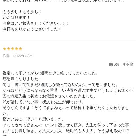
もう少し！もう少し！
がんばります！
今度はいい報告させてくださいっ！！
今日もありがとうございました！
★★★★★
S様 2022/08/21
#結婚
#不倫
鑑定して頂いてから2週間と少し経ってしまいました。
感想遅くなりました。
でも、書いててまだ2週間しか経ってないんだ…って思いました。
それほどどうにもならなく重苦しい時間を過ごす中でどうしようも無く不
安で魂姫先生に初めてお電話させていただきました。
私が話していない事、状況も先生が仰ったり。
そうなんですよ！そうですよねぇ…って納得する事がたくさんありまし
た。
驚きと共に、凄い！と思いました。
そして改めて皆さんのコメント読ませて頂き、先生が仰って下さった事、
お力をお貸し頂き、大丈夫大丈夫、絶対私も大丈夫、そう思える先生で