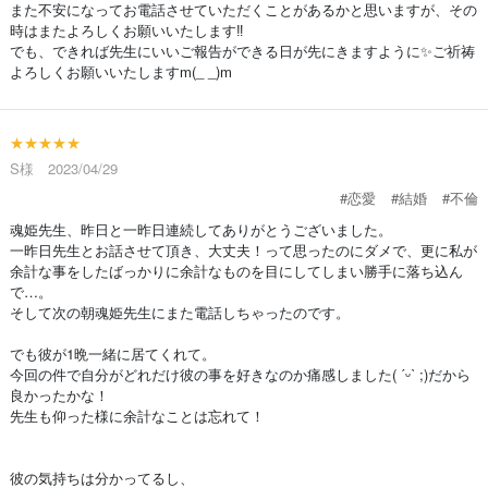
また不安になってお電話させていただくことがあるかと思いますが、その
時はまたよろしくお願いいたします‼️
でも、できれば先生にいいご報告ができる日が先にきますように✨ご祈祷
よろしくお願いいたしますm(_ _)m
★★★★★
S様 2023/04/29
#恋愛
#結婚
#不倫
魂姫先生、昨日と一昨日連続してありがとうございました。
一昨日先生とお話させて頂き、大丈夫！って思ったのにダメで、更に私が
余計な事をしたばっかりに余計なものを目にしてしまい勝手に落ち込ん
で…。
そして次の朝魂姫先生にまた電話しちゃったのです。
でも彼が1晩一緒に居てくれて。
今回の件で自分がどれだけ彼の事を好きなのか痛感しました( ˊᵕˋ ;)だから
良かったかな！
先生も仰った様に余計なことは忘れて！
彼の気持ちは分かってるし、