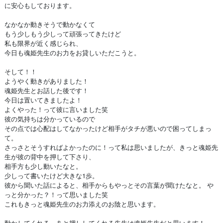
に安心もしております。
なかなか動きそうで動かなくて
もう少しもう少しって頑張ってきたけど
私も限界が近く感じられ、
今日も魂姫先生のお力をお貸しいただこうと。
そして！！
ようやく動きがありました！
魂姫先生とお話した後です！
今日は置いてきましたよ！
よくやった！って彼に言いました笑
彼の気持ちは分かっているので
その点では心配はしてなかったけど相手がタチが悪いので困ってしまっ
て。
さっさとそうすればよかったのに！って私は思いましたが、きっと魂姫先
生が彼の背中を押して下さり、
相手方も少し動いたなと。
少しって書いたけど大きな1歩。
彼から聞いた話によると、相手からもやっとその言葉が聞けたなと。 や
っと分かった？！って思いました笑
これもきっと魂姫先生のお力添えのお陰と思います。
動かしてくれる、あと押ししてくれる先生は魂姫先生だと思います！