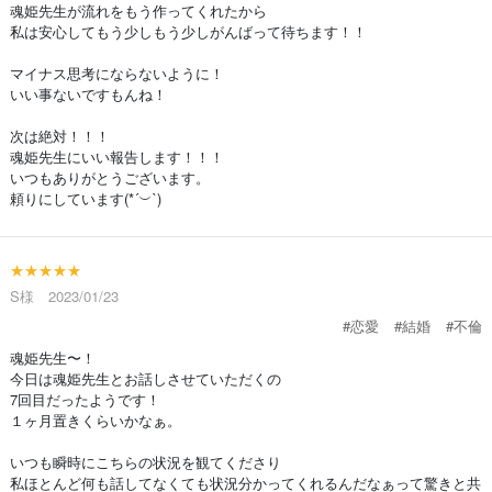
魂姫先生が流れをもう作ってくれたから
私は安心してもう少しもう少しがんばって待ちます！！
マイナス思考にならないように！
いい事ないですもんね！
次は絶対！！！
魂姫先生にいい報告します！！！
いつもありがとうございます。
頼りにしています(*´︶`)
★★★★★
S様 2023/01/23
#恋愛
#結婚
#不倫
魂姫先生〜！
今日は魂姫先生とお話しさせていただくの
7回目だったようです！
１ヶ月置きくらいかなぁ。
いつも瞬時にこちらの状況を観てくださり
私ほとんど何も話してなくても状況分かってくれるんだなぁって驚きと共