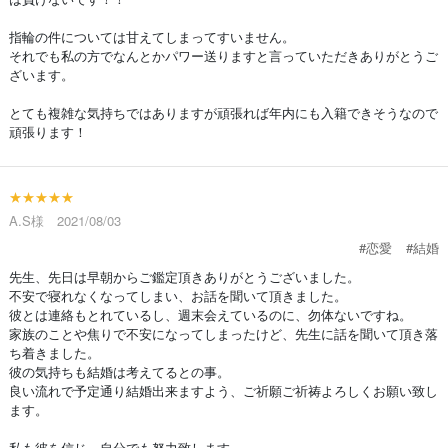
指輪の件については甘えてしまってすいません。
それでも私の方でなんとかパワー送りますと言っていただきありがとうご
ざいます。
とても複雑な気持ちではありますが頑張れば年内にも入籍できそうなので
頑張ります！
★★★★★
A.S様 2021/08/03
#恋愛
#結婚
先生、先日は早朝からご鑑定頂きありがとうございました。
不安で寝れなくなってしまい、お話を聞いて頂きました。
彼とは連絡もとれているし、週末会えているのに、勿体ないですね。
家族のことや焦りで不安になってしまったけど、先生に話を聞いて頂き落
ち着きました。
彼の気持ちも結婚は考えてるとの事。
良い流れで予定通り結婚出来ますよう、ご祈願ご祈祷よろしくお願い致し
ます。
私も彼を信じ、自分でも努力致します。