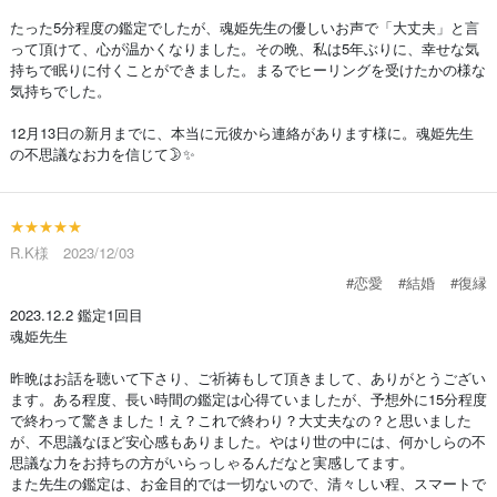
たった5分程度の鑑定でしたが、魂姫先生の優しいお声で「大丈夫」と言
って頂けて、心が温かくなりました。その晩、私は5年ぶりに、幸せな気
持ちで眠りに付くことができました。まるでヒーリングを受けたかの様な
気持ちでした。
12月13日の新月までに、本当に元彼から連絡があります様に。魂姫先生
の不思議なお力を信じて🌛✨
★★★★★
R.K様 2023/12/03
#恋愛
#結婚
#復縁
2023.12.2 鑑定1回目
魂姫先生
昨晩はお話を聴いて下さり、ご祈祷もして頂きまして、ありがとうござい
ます。ある程度、長い時間の鑑定は心得ていましたが、予想外に15分程度
で終わって驚きました！え？これで終わり？大丈夫なの？と思いました
が、不思議なほど安心感もありました。やはり世の中には、何かしらの不
思議な力をお持ちの方がいらっしゃるんだなと実感してます。
また先生の鑑定は、お金目的では一切ないので、清々しい程、スマートで