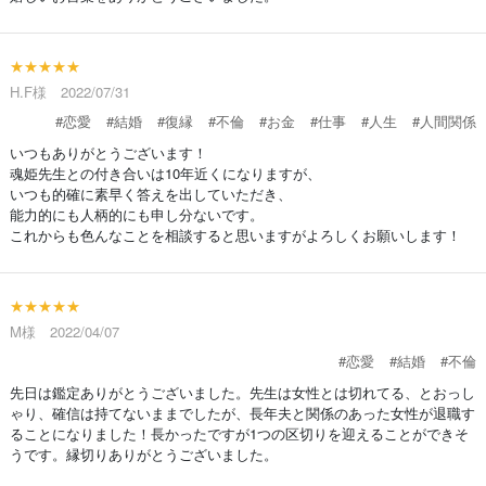
★★★★★
H.F様 2022/07/31
#恋愛
#結婚
#復縁
#不倫
#お金
#仕事
#人生
#人間関係
いつもありがとうございます！
魂姫先生との付き合いは10年近くになりますが、
いつも的確に素早く答えを出していただき、
能力的にも人柄的にも申し分ないです。
これからも色んなことを相談すると思いますがよろしくお願いします！
★★★★★
M様 2022/04/07
#恋愛
#結婚
#不倫
先日は鑑定ありがとうございました。先生は女性とは切れてる、とおっし
ゃり、確信は持てないままでしたが、長年夫と関係のあった女性が退職す
ることになりました！長かったですが1つの区切りを迎えることができそ
うです。縁切りありがとうございました。