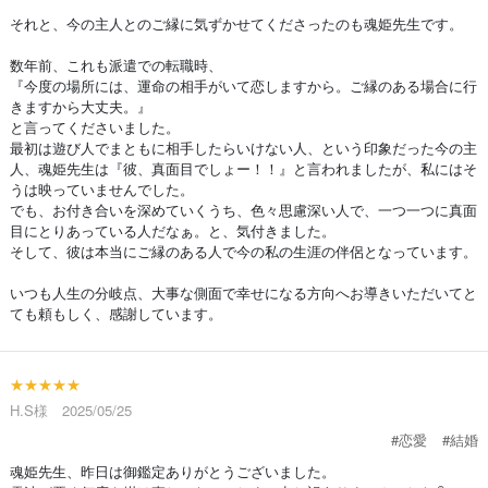
それと、今の主人とのご縁に気ずかせてくださったのも魂姫先生です。
数年前、これも派遣での転職時、
『今度の場所には、運命の相手がいて恋しますから。ご縁のある場合に行
きますから大丈夫。』
と言ってくださいました。
最初は遊び人でまともに相手したらいけない人、という印象だった今の主
人、魂姫先生は『彼、真面目でしょー！！』と言われましたが、私にはそ
うは映っていませんでした。
でも、お付き合いを深めていくうち、色々思慮深い人で、一つ一つに真面
目にとりあっている人だなぁ。と、気付きました。
そして、彼は本当にご縁のある人で今の私の生涯の伴侶となっています。
いつも人生の分岐点、大事な側面で幸せになる方向へお導きいただいてと
ても頼もしく、感謝しています。
★★★★★
H.S様 2025/05/25
#恋愛
#結婚
魂姫先生、昨日は御鑑定ありがとうございました。