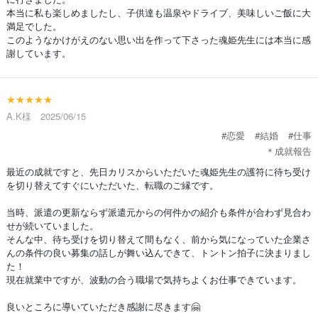
本当に私も楽しめましたし、子供達も温泉やドライブ、美味しいご飯に大
満足でした。
このようなかけがえのない思い出を作って下さった魂姫先生には本当に感
謝しています。
★★★★★
A.K様 2025/06/15
#恋愛
#結婚
#仕事
＊成就報告
最近の成就ですと、先日カリスからいただいた魂姫先生の護符に待ち受け
を切り替えてすぐにいただいた、転職のご縁です。
当時、派遣の更新ならず派遣元からの何件かの紹介も条件が合わず見合わ
せが続いていました。
そんな中、待ち受けを切り替えて間もなく、前から気になっていた企業さ
んの条件の良い募集の話しが舞い込んできて、トントン拍子に決まりまし
た！
現在就業中ですが、波動の合う職場で気持ちよくお仕事できています。
良いところに導いていただき感謝に尽きます🤗