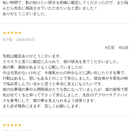
短い時間で、私の知りたい部分を的確に鑑定してくださったので、また悩
んだら先生に相談させていただきたいなと思いました！
ありがとうございました。
★★★★★
N.F様 2024/09/07
#恋愛
#結婚
先程は鑑定ありがとうございます。
スラスラと直ぐに鑑定に入られて、彼の状況を見てくださいました。
彼の事、連絡があまりなく心配していましたが、
今は元気がないけれど、今後私からの外出などに誘い出したりする事で、
行動はあるし、想いもあるとのことで安心しました。彼自身が今変化の時
で悩み苦しんでいるかと思うと本当に支えになりたいです。
彼の仕事場の事や人間関係がとても気になっていましたが、彼の覚悟で変
化が出てくると仰って下さって安心しました。先生のアプローチアドバイ
スを参考にして、彼の事を支えられるよう頑張ります。
また必ず報告にきます、宜しくお願いします。
★★★★★