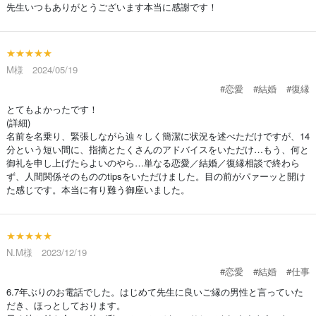
先生いつもありがとうございます本当に感謝です！
★★★★★
M様 2024/05/19
#恋愛
#結婚
#復縁
とてもよかったです！
(詳細)
名前を名乗り、緊張しながら辿々しく簡潔に状況を述べただけですが、14
分という短い間に、指摘とたくさんのアドバイスをいただけ…もう、何と
御礼を申し上げたらよいのやら…単なる恋愛／結婚／復縁相談で終わら
ず、人間関係そのもののtipsをいただけました。目の前がパァーッと開け
た感じです。本当に有り難う御座いました。
★★★★★
N.M様 2023/12/19
#恋愛
#結婚
#仕事
6.7年ぶりのお電話でした。はじめて先生に良いご縁の男性と言っていた
だき、ほっとしております。