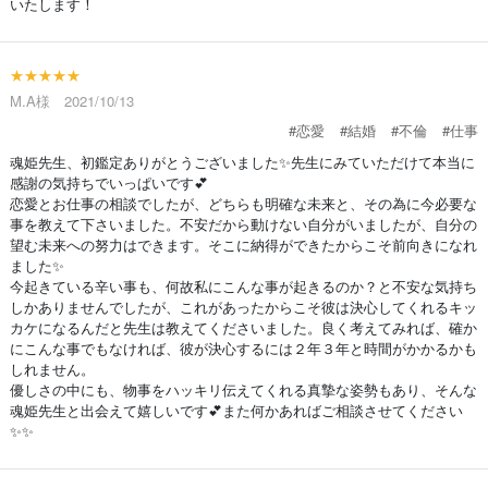
いたします！
★★★★★
M.A様 2021/10/13
#恋愛
#結婚
#不倫
#仕事
魂姫先生、初鑑定ありがとうございました✨先生にみていただけて本当に
感謝の気持ちでいっぱいです💕
恋愛とお仕事の相談でしたが、どちらも明確な未来と、その為に今必要な
事を教えて下さいました。不安だから動けない自分がいましたが、自分の
望む未来への努力はできます。そこに納得ができたからこそ前向きになれ
ました✨
今起きている辛い事も、何故私にこんな事が起きるのか？と不安な気持ち
しかありませんでしたが、これがあったからこそ彼は決心してくれるキッ
カケになるんだと先生は教えてくださいました。良く考えてみれば、確か
にこんな事でもなければ、彼が決心するには２年３年と時間がかかるかも
しれません。
優しさの中にも、物事をハッキリ伝えてくれる真摯な姿勢もあり、そんな
魂姫先生と出会えて嬉しいです💕また何かあればご相談させてください
✨✨