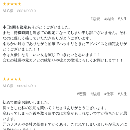
★★★★★
M.C様 2021/09/10
#恋愛
#結婚
#人生
本日2回も鑑定ありがとうございました。
また、待機時間も過ぎての鑑定になってしまい申し訳ございません。それ
なのに優しく接していただきありがとうございます。
柔らかい対応でありながら的確でハッキリときたアドバイスと鑑定ありが
とうございました！！
今は女優になり、いい女を演じていきたいと思います！！
会社の社長や元カノとの縁切りや彼との復活よろしくお願いします！！
★★★★★
M.C様 2021/09/10
#恋愛
#結婚
#仕事
#人生
初めて鑑定お願いしました。
長々とした私の説明を聞いてくださりありがとうございます。
変わってしまった彼を取り戻すのは大変かもしれないですが待ちたいと思
います。
元カノさんや会社の影響もでかくあり、こじれてしまいましたが元カノに
は負けないです！！