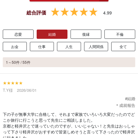
総合評価
4.99
恋愛
結婚
復縁
不倫
お金
仕事
人生
人間関係
全て
1～50件 / 55件
★★★★★
T.Y様 2026/06/01
#結婚
＊成就報告
下の子が無事大学に合格して、それまで家族でいろいろ大変だったのでど
こか旅行に行こうと思って先生にご相談しました。
京都と軽井沢とで迷っていたのですが、いいじゃない！と先生はおっしゃ
って下さり軽井沢がおすすめで皆楽しめそうと言って下さったので軽井沢
に行きました。