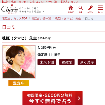
【結婚】魂姫（タマヒ） 先生 口コミ(1ページ目) ｜電話占いカリス
電話占いカリスTOP
電話占い師一覧
魂姫（タマヒ） 先生
口コミ
口コミ
魂姫（タマヒ） 先生
[ 55140件]
350円/1分
鑑定歴 11-15年
未来予測
複雑愛
深く濃厚