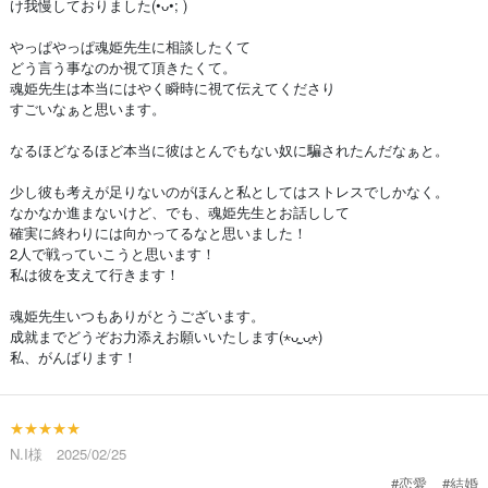
け我慢しておりました(•ᴗ•; )
やっぱやっぱ魂姫先生に相談したくて
どう言う事なのか視て頂きたくて。
魂姫先生は本当にはやく瞬時に視て伝えてくださり
すごいなぁと思います。
なるほどなるほど本当に彼はとんでもない奴に騙されたんだなぁと。
少し彼も考えが足りないのがほんと私としてはストレスでしかなく。
なかなか進まないけど、でも、魂姫先生とお話しして
確実に終わりには向かってるなと思いました！
2人で戦っていこうと思います！
私は彼を支えて行きます！
魂姫先生いつもありがとうございます。
成就までどうぞお力添えお願いいたします(⋆ᴗ͈ˬᴗ͈⋆)
私、がんばります！
★★★★★
N.I様 2025/02/25
#恋愛
#結婚