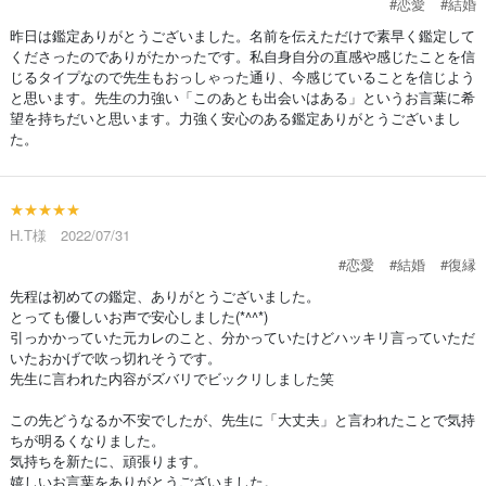
#恋愛
#結婚
昨日は鑑定ありがとうございました。名前を伝えただけで素早く鑑定して
くださったのでありがたかったです。私自身自分の直感や感じたことを信
じるタイプなので先生もおっしゃった通り、今感じていることを信じよう
と思います。先生の力強い「このあとも出会いはある」というお言葉に希
望を持ちだいと思います。力強く安心のある鑑定ありがとうございまし
た。
★★★★★
H.T様 2022/07/31
#恋愛
#結婚
#復縁
先程は初めての鑑定、ありがとうございました。
とっても優しいお声で安心しました(*^^*)
引っかかっていた元カレのこと、分かっていたけどハッキリ言っていただ
いたおかげで吹っ切れそうです。
先生に言われた内容がズバリでビックリしました笑
この先どうなるか不安でしたが、先生に「大丈夫」と言われたことで気持
ちが明るくなりました。
気持ちを新たに、頑張ります。
嬉しいお言葉をありがとうございました。