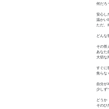
何だろ
安心し
温かい
ただ、
どんな
その答
あなた
大切な
すぐに
焦らな
自分が
少しず
どうか
そのひ