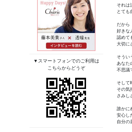
それは
とても
だから
好きな
認めて
大切に
そうい
▼スマートフォンでのご利用は
あなた
こちらからどうぞ
不思議
そして
その気
さみし
誰かに
安心し
自分の