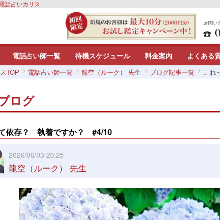
｜電話占いカリス
電話占い師一覧
待機スケジュール
料金案内
よくある
スTOP
電話占い師一覧
龍空（ルーク） 先生
ブログ記事一覧
これっ
ブログ
て依存？ 執着ですか？ #4/10
2026/06/03 20:25
龍空（ルーク） 先生