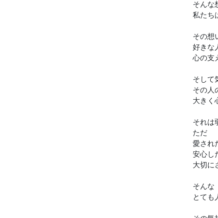
そんな
私たち
その想
好きな
心の支
そして
その人
大きく
それは
ただ
愛され
安心し
大切に
そんな
とても
その気