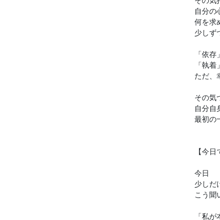
自分の
何を求
少しず
「依存
「執着
ただ、
その気
自分自
最初の
【今日
今日
少しだ
こう聞
「私が