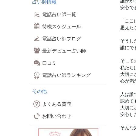
誰かが
占い師情報
安心で
電話占い師一覧
「ここ
待機スケジュール
思えた
電話占い師ブログ
そうし
誰にで
最新デビュー占い師
そして
口コミ
私たち
大切に
電話占い師ランキング
心が満
その他
人は誰
認めて
よくある質問
大切に
安心し
お問い合わせ
そんな