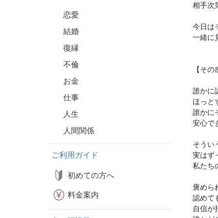
相手次
恋愛
今日は
結婚
一緒に
復縁
不倫
【その
お金
誰かに
仕事
ほっと
誰かに
人生
安心で
人間関係
そうい
ご利用ガイド
実はず
私たち
初めての方へ
褒めら
料金案内
認めて
自信が