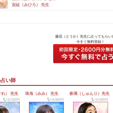
宙紘（みひろ） 先生
藤花（とうか）先生に占ってもらい
今すぐ無料登録！
め占い師
れ） 先生
珠海（みみ） 先生
春璃（しゅんり）先生
1分/320円
1分/260円
1分/300円