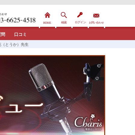
質問
口コミ
花（とうか）先生