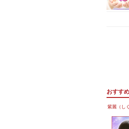
おすす
紫麗（しぐ