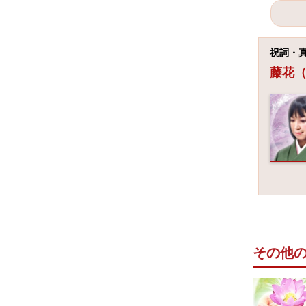
祝詞・
藤花
その他