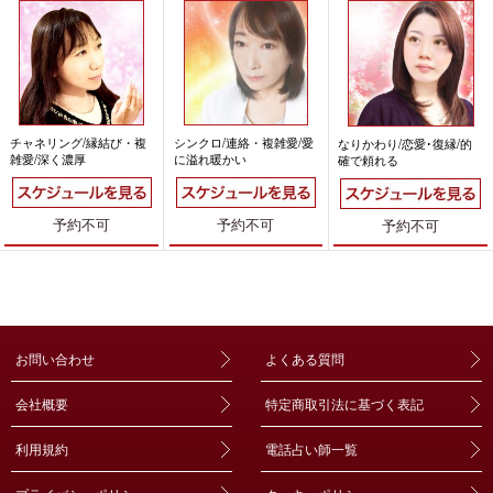
チャネリング/縁結び・複
シンクロ/連絡・複雑愛/愛
なりかわり/恋愛･復縁/的
雑愛/深く濃厚
に溢れ暖かい
確で頼れる
予約不可
予約不可
予約不可
お問い合わせ
よくある質問
会社概要
特定商取引法に基づく表記
利用規約
電話占い師一覧