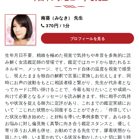
南葵（みなき） 先生
370円 / 1分
プロフィールを見る
生年月日不要、精緻を極めた視覚で気持ちや本音を多角的に読
み解く女流鑑定師の登場です。鑑定ではカードから放たれるエ
ネルギー、メッセージ、そしてカード自体の温度を視覚で感受
し、視えたままを独自の解釈で言葉に変換しお伝えします。同
時にお声の波動をもとに相談者様と繋がり、先生が代弁者とな
ってカードに問い掛けることで、今最も知りたいことや成就へ
向けて必要となるメッセージを読み解きます。特に相手の気持
ちや状況を捉える御力に定評があり、これまでの鑑定実績にお
いて「こじれた状態から回復することができた」「停滞してい
た状況が動き始めた」と好転を導いた事例多数です。あらゆる
お悩みに対し偏見無く真摯に向き合う鑑定スタンスと、優しく
寄り添うお人柄も併せ、お勧めできる先生です。膠着状態から
脱したい時、いま置かれている状況を動かしたいと切に願う時