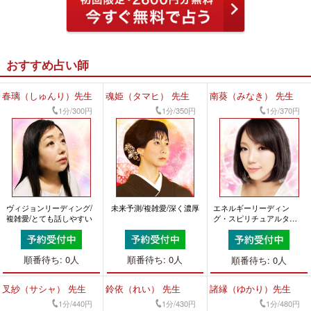
おすすめ占い師
春璃（しゅんり）先生
魂姫（タマヒ） 先生
南葵（みなき） 先生
1分/300円
1分/350円
1分/370円
ヴィジョンリーディング/
未来予測/複雑愛/深く濃厚
エネルギーリーディン
複雑愛/とても話しやすい
グ・スピリチュアルタロ
ット/相手の気持ち/前向き
になれる
順番待ち: 0人
順番待ち: 0人
順番待ち: 0人
叉紗（サシャ） 先生
鈴依（れい） 先生
諸縁（ゆかり）先生
1分/440円
1分/430円
1分/480円