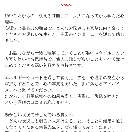
幼いころからの「視える才能」に、大人になってから学んだ心
理学。
心理学と霊能力の融合で、どんなお悩みにも真摯に向き合って
くださるお優しい先生だと、今回のインタビューを通じて感じ
ました。
「お話しながら一緒に理解していくことが私のスタイル」とい
う寄り添いのお気持ちで、他人に話しづらいこともすべて受け
止めてくださる深い包容力をお持ちです。
エネルギーやカードを通して視えた世界を、心理学の視点から
深掘りすることで、心の本質を突いた「腑に落ちるアドバイ
ス」へと繋げてくださいます。
だからこそ願望成就への効果も高く、実際に「復縁を叶えた」
という喜びの口コミも絶えません。
動かない状況で苦しんでいる貴女へ。
「どんな状況にも明るい未来はある」ということを鑑定を通し
て伝えてくださる南葵先生を、ぜひ頼ってみてください。