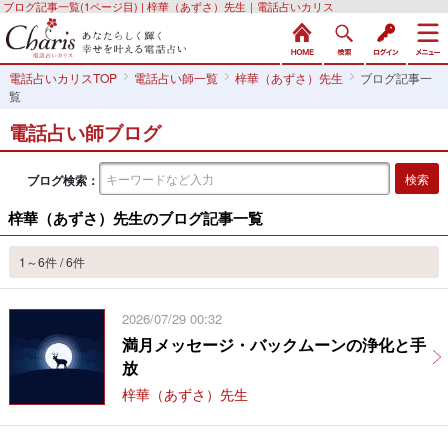
ブログ記事一覧(1ページ目) | 梓華（あずさ）先生｜電話占いカリス
電話占いカリスTOP
電話占い師一覧
梓華（あずさ）先生
ブログ記事一
覧
電話占い師ブログ
ブログ検索：
梓華（あずさ）先生のブログ記事一覧
1～6件 / 6件
2026/07/29 00:32
満月メッセージ・バックムーンの浄化と手
放
梓華（あずさ）先生