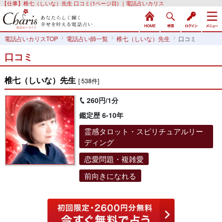
【仕事】椎七（しいな）先生 口コミ(1ページ目) ｜電話占いカリス
電話占いカリスTOP
電話占い師一覧
椎七（しいな）先生
口コミ
口コミ
椎七（しいな）先生
[ 538件]
260円/1分
鑑定歴 6-10年
霊感タロット・スピリチュアルリー
ディング
恋愛問題・複雑愛
前向きになれる