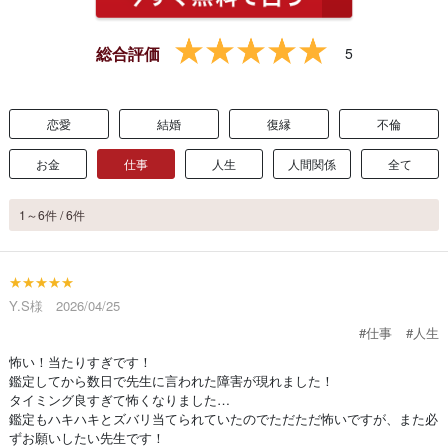
総合評価
5
恋愛
結婚
復縁
不倫
お金
仕事
人生
人間関係
全て
1～6件 / 6件
★★★★★
Y.S様 2026/04/25
#仕事
#人生
怖い！当たりすぎです！
鑑定してから数日で先生に言われた障害が現れました！
タイミング良すぎて怖くなりました…
鑑定もハキハキとズバリ当てられていたのでただただ怖いですが、また必
ずお願いしたい先生です！