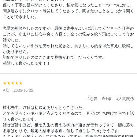
優しく丁寧に話を聞いてくださり、私が気になったこと一つ一つに対し、
聞き逃さずにタロット展開してくださって、聞きたいことをしっかり聞く
ことができました。
恋愛の相談をしたのですが、最後に先生がふいに話してくださった仕事の
ことが、あまりに核心を突く内容で、全ての悩みを吹き飛ばしてしまうお
話でした。
話してもいない部分を突かれた驚きと、あまりにも的を得た答えに脱帽し
かありません。
初めてお話したのにここまで見抜かれて、びっくりです。
相談して良かったです！！
★★★★★
A様 2025/10/25
#恋愛
#仕事
#人間関係
椎七先生、昨日は初鑑定ありがとうございた。
とても明るくハキハキと応えてくださるので、直ぐに打ち解けて何でも話
せて良かったです。
話せば話すほど、椎七先生の視える御力の凄さが伝わってきて、腑に落ち
る事ばかりで、鑑定の結果は素直に信じて過ごしていけそうです。
１７と３いう数字がKeyになるみたいですが、既婚者の彼が離婚する時期