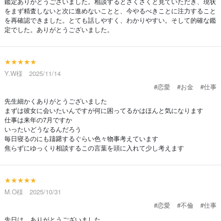
鑑定ありがとうございました。相談するとさくさくと見ていただき、現状
をまず精査しないと次に進めないことと、今やるべきことに注力すること
を再確認できました。とても話しやすく、わかりやすい。そして的確な鑑
定でした。ありがとうございました。
★★★★★
Y.W様 2025/11/14
#恋愛
#お金
#仕事
先生細かくありがとうございました
まずは彼女に会いたいんですが何に困ってるかはほんと気になります
仕事は来年の7月ですか
いったいどうなるんだろう
毎日寝るのにも躊躇するぐらい色々物事考えています
焦らずにゆっくり相談するこの言葉を頭に入れて少し考えます
★★★★★
M.O様 2025/10/31
#恋愛
#不倫
#仕事
先日は、ありがとうございました。