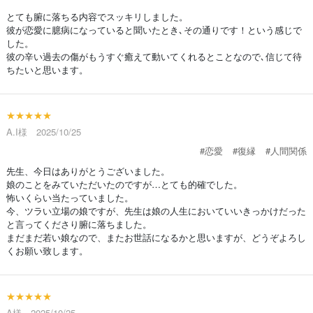
とても腑に落ちる内容でスッキリしました。
彼が恋愛に臆病になっていると聞いたとき､その通りです！という感じで
した。
彼の辛い過去の傷がもうすぐ癒えて動いてくれるとことなので､信じて待
ちたいと思います。
★★★★★
A.I様 2025/10/25
#恋愛
#復縁
#人間関係
先生、今日はありがとうございました。
娘のことをみていただいたのですが…とても的確でした。
怖いくらい当たっていました。
今、ツラい立場の娘ですが、先生は娘の人生においていいきっかけだった
と言ってくださり腑に落ちました。
まだまだ若い娘なので、またお世話になるかと思いますが、どうぞよろし
くお願い致します。
★★★★★
A様 2025/10/25