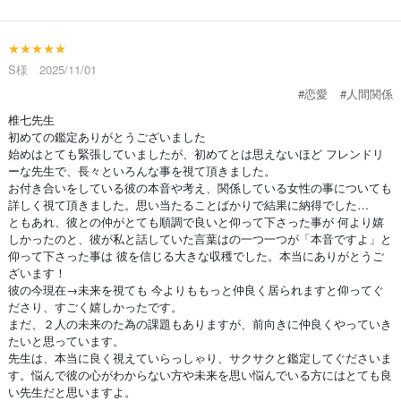
★★★★★
S様 2025/11/01
#恋愛
#人間関係
椎七先生
初めての鑑定ありがとうございました
始めはとても緊張していましたが、初めてとは思えないほど フレンドリ
ーな先生で、長々といろんな事を視て頂きました。
お付き合いをしている彼の本音や考え、関係している女性の事についても
詳しく視て頂きました。思い当たることばかりで結果に納得でした…
ともあれ、彼との仲がとても順調で良いと仰って下さった事が 何より嬉
しかったのと、彼が私と話していた言葉はの一つ一つが「本音ですよ」と
仰って下さった事は 彼を信じる大きな収穫でした。本当にありがとうご
ざいます！
彼の今現在→未来を視ても 今よりももっと仲良く居られますと仰ってぐ
ださり、すごく嬉しかったです。
まだ、２人の未来のた為の課題もありますが、前向きに仲良くやっていき
たいと思っています。
先生は、本当に良く視えていらっしゃり、サクサクと鑑定してぐださいま
す。悩んで彼の心がわからない方や未来を思い悩んでいる方にはとても良
い先生だと思いますよ。