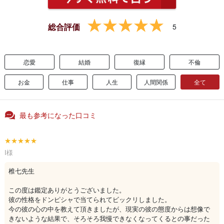
総合評価
5
恋愛
結婚
復縁
不倫
お金
仕事
人生
人間関係
全て
最も参考になった口コミ
★★★★★
I様
椎七先生
この度は鑑定ありがとうございました。
彼の性格をドンピシャで当てられてビックリしました。
今の彼の心の中を教えて頂きましたが、現実の彼の態度からは想像で
きないような結果で、そろそろ我慢できなくなってくるとの事だった