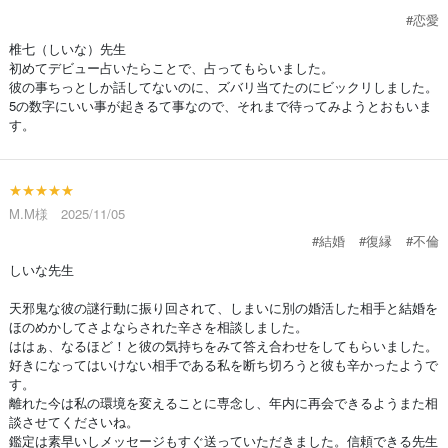
#恋愛
椎七（しいな）先生
初めてデビュー占いたらことで、占ってもらいました。
彼の事ちっとしか話してないのに、ズバリ当てたのにビックリしました。
5の数字にいい事が起きるて事なので、それまで待ってみようとおもいま
す。
★★★★★
M.M様 2025/11/05
#結婚
#復縁
#不倫
しいな先生
天邪鬼な彼の謎行動に振り回されて、しまいに別の婚活した相手と結婚を
ほのめかしてさよならされた辛さを相談しました。
ははぁ、なるほど！と彼の気持ちをみて答え合わせをしてもらいました。
好きになってはいけない相手である私を断ち切ろうと彼も辛かったようで
す。
離れた今は私の環境を変えることに専念し、年内に再会できるようまた相
談させてくださいね。
鑑定は素早いしメッセージもすぐ送っていただきました。信頼できる先生