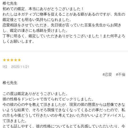
椎七先生
初めての鑑定、本当にありがとうございました！
わたしはネガティブに物事を捉えることがある癖があるのですが、先生の
鑑定後とても明るい気持ちになれました。
恋愛相談をさせていただき、先日彼が言っていた言葉を先生からお聞き
し、鑑定の凄さにも感銘を受けました。
丁寧に明るく、鑑定していただきありがとうございました！また何卒よろ
しくお願いします。
★★★★★
I様 2025/11/21
#恋愛
#不倫
椎七先生
この度は鑑定ありがとうございました。
彼の性格をドンピシャで当てられてビックリしました。
今の彼の心の中を教えて頂きましたが、現実の彼の態度からは想像できな
いような結果で、そろそろ我慢できなくなってくるとの事だったので、私
の方も今後どうして行きたいのか考えておいた方がいいよとアドバイスし
て頂きました。
とても話しやすく、彼の性格についてもとても共感していただいたり、今