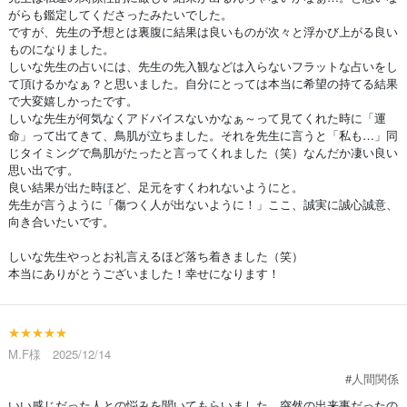
がらも鑑定してくださったみたいでした。
ですが、先生の予想とは裏腹に結果は良いものが次々と浮かび上がる良い
ものになりました。
しいな先生の占いには、先生の先入観などは入らないフラットな占いをし
て頂けるかなぁ？と思いました。自分にとっては本当に希望の持てる結果
で大変嬉しかったです。
しいな先生が何気なくアドバイスないかなぁ～って見てくれた時に「運
命」って出てきて、鳥肌が立ちました。それを先生に言うと「私も…」同
じタイミングで鳥肌がたったと言ってくれました（笑）なんだか凄い良い
思い出です。
良い結果が出た時ほど、足元をすくわれないようにと。
先生が言うように「傷つく人が出ないように！」ここ、誠実に誠心誠意、
向き合いたいです。
しいな先生やっとお礼言えるほど落ち着きました（笑）
本当にありがとうございました！幸せになります！
★★★★★
M.F様 2025/12/14
#人間関係
いい感じだった人との悩みを聞いてもらいました。突然の出来事だったの