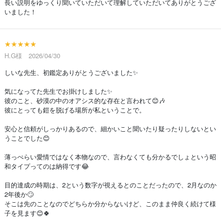
長い説明をゆっくり聞いていただいて理解していただいてありがとうござ
いました！
★★★★★
H.G様 2026/04/30
しいな先生、初鑑定ありがとうございました✨
気になってた先生でお掛けしました✨
彼のこと、砂漠の中のオアシス的な存在と言われて😊🎶
彼にとっても鎧を脱げる場所が私ということで。
安心と信頼がしっかりあるので、細かいこと聞いたり疑ったりしないとい
うことでした😊
薄っぺらい愛情ではなく本物なので、言わなくても分かるでしょという昭
和タイプってのは納得です😂
目的達成の時期は、2という数字が視えるとのことだったので、2月なのか
2年後か🙄
そこは先のことなのでどちらか分からないけど、このまま仲良く続けて様
子を見ます😊🍀