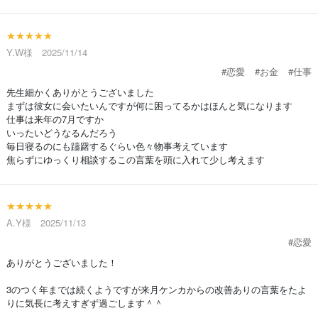
★★★★★
Y.W様 2025/11/14
#恋愛
#お金
#仕事
先生細かくありがとうございました
まずは彼女に会いたいんですが何に困ってるかはほんと気になります
仕事は来年の7月ですか
いったいどうなるんだろう
毎日寝るのにも躊躇するぐらい色々物事考えています
焦らずにゆっくり相談するこの言葉を頭に入れて少し考えます
★★★★★
A.Y様 2025/11/13
#恋愛
ありがとうございました！
3のつく年までは続くようですが来月ケンカからの改善ありの言葉をたよ
りに気長に考えすぎず過ごします＾＾