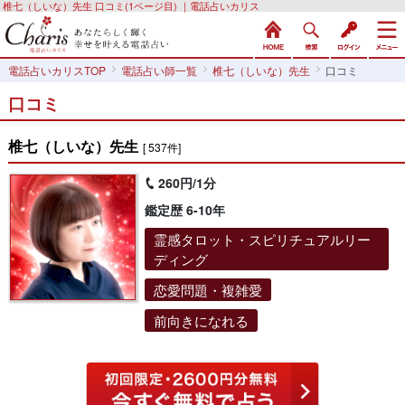
椎七（しいな）先生 口コミ(1ページ目) ｜電話占いカリス
電話占いカリスTOP
電話占い師一覧
椎七（しいな）先生
口コミ
口コミ
椎七（しいな）先生
[ 537件]
260円/1分
鑑定歴 6-10年
霊感タロット・スピリチュアルリー
ディング
恋愛問題・複雑愛
前向きになれる