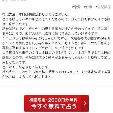
#恋愛
#仕事
#人間関係
椎七先生、昨日は初鑑定ありがとうございた。
とても明るくハキハキと応えてくださるので、直ぐに打ち解けて何でも話
せて良かったです。
話せば話すほど、椎七先生の視える御力の凄さが伝わってきて、腑に落ち
る事ばかりで、鑑定の結果は素直に信じて過ごしていけそうです。
１７と３いう数字がKeyになるみたいですが、既婚者の彼が離婚する時期
が１７ヶ月後だとしたら再来年の３月で、ちょうど、彼の下のお子さんが
高校を卒業するタイミングだから、有り得そうかもです。
１７周目なら来年の２月１３日なので３が付くし！３月手前で３月は彼の
誕生月なので、何かに結びつく動きがあるかもしれない！と期待して楽し
みしかないです。
とにかく、彼を信じて待ちます。
椎七先生、これからも彼と私を見守ってほしいので、また鑑定依頼する事
があれば、よろしくお願いします。