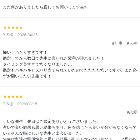
また何かありましたら宜しくお願いします🙏✨
★★★★★
Y.S様 2026/04/25
#仕事
#人生
怖い！当たりすぎです！
鑑定してから数日で先生に言われた障害が現れました！
タイミング良すぎて怖くなりました…
鑑定もハキハキとズバリ当てられていたのでただただ怖いですが、また必
ずお願いしたい先生です！
★★★★★
T.S様 2026/03/15
#恋愛
しいな先生、先日はご鑑定ありがとうございました。
占いで良い結果も悪い結果もあり、何を信じたら良いか分からなくなって
いるそんな時にしいな先生と出会いました。
先生は私達の関係性的に厳しい結果が出るんぢゃないかなぁ…。と思いな