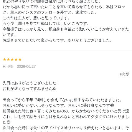
私とのやり取りでの謝罪は確かに薄っぺらく感じました。
だから思い切って言いたいことを書いて送らせてもらたら、私はブロッ
ク、主人のインスタのフォローを外すと、速攻でした。
この件は主人が、悪いと思っています。
もう少し周りを見て行動はしてほしいところです。
今後様子はしっかり見て、私自身も今後どう動いていこうか考えていきた
いです。
お話させていただいて良かったです。ありがとうございました。
★★★★★
R.H様 2026/06/27
#恋愛
先日はありがとうございました！
お礼が遅くなってすみません🙇
出会ってから半年で4回しか会えてないお相手をみていただきました。
お互いに勢いがない…そうなんです。お互いに受け身なんです😂
前回会えた時に色々言ってみたものの、からかわないでくださいと受け流
され、目を見て話そうにも目を見れないと言われてグダグダに終わりまし
た😌
次回会った時には先生のアドバイス通りハッキリ伝えたいと思います。そ