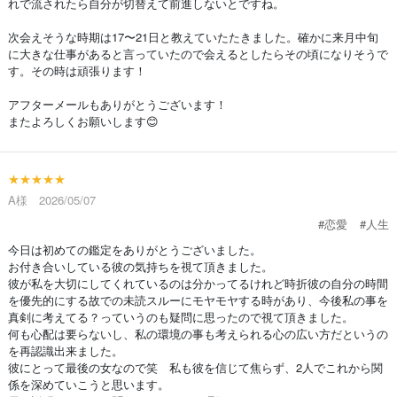
れで流されたら自分が切替えて前進しないとですね。
次会えそうな時期は17〜21日と教えていたたきました。確かに来月中旬
に大きな仕事があると言っていたので会えるとしたらその頃になりそうで
す。その時は頑張ります！
アフターメールもありがとうございます！
またよろしくお願いします😊
★★★★★
A様 2026/05/07
#恋愛
#人生
今日は初めての鑑定をありがとうございました。
お付き合いしている彼の気持ちを視て頂きました。
彼が私を大切にしてくれているのは分かってるけれど時折彼の自分の時間
を優先的にする故での未読スルーにモヤモヤする時があり、今後私の事を
真剣に考えてる？っていうのも疑問に思ったので視て頂きました。
何も心配は要らないし、私の環境の事も考えられる心の広い方だというの
を再認識出来ました。
彼にとって最後の女なので笑 私も彼を信じて焦らず、2人でこれから関
係を深めていこうと思います。