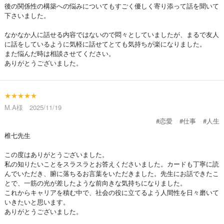
後の関係性の構築への悩みについてもすごく優しく寄り添って話を聞いて
下さいました。
なかなか人に話せる内容ではないので悶々としていましたが、まるで友人
に話をしているように気軽に話せてとても気持ちが楽になりました。
また悩んだ時は相談させてください。
ありがとうございました。
★★★★★
M.A様 2025/11/19
#恋愛
#仕事
#人生
椎七先生
この度はありがとうございました。
私の知りたいことをスラスラとお答えくださいました。カードも丁寧に読
んでいただき、腑に落ちるお言葉をいただきました。先生にお話できたこ
とで、一筋の光が差したような前向きな気持ちになりました。
これからキャリアを積む中で、社会の役に立てるよう人間性を日々磨いて
いきたいと思います。
ありがとうございました。