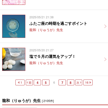
2025/05/21 21:38
ふたご座の時期を過ごすポイント
龍和（りゅうが）先生
2025/05/20 21:27
塩で５月の運気をアップ！
龍和（りゅうが）先生
6
1
前
4
5
7
8
次
16
龍和（りゅうが）先生
[ 2105件]