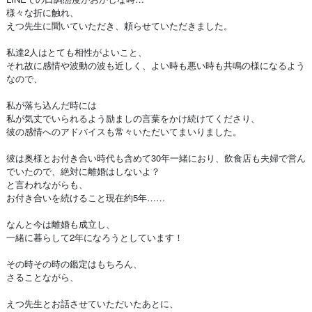
様々な折に触れ、
えつ先生に聞いていただき、頼らせていただきました。
私達2人はとても相性がよいこと、
それ故に感情や波動の波も近しく、よい時も悪い時も共鳴の様になるよう
なので、
私が落ち込んだ時には
私が気丈でいられるよう励ましの言葉をかけ続けてくださり、
彼の感情へのアドバイスも常々いただいてまいりました。
彼は奥様とお付き合い時代も含めて30年一緒におり、飲食店も夫婦で営ん
でいたので、絶対に離婚はしないよ？
と言われながらも、
お付き合いを続けること現在約5年……
なんと今は離婚も成立し、
一緒に暮らして2年になろうとしています！
その時その時の鑑定はもちろん、
さることながら、
えつ先生とお話させていただいたあとに、