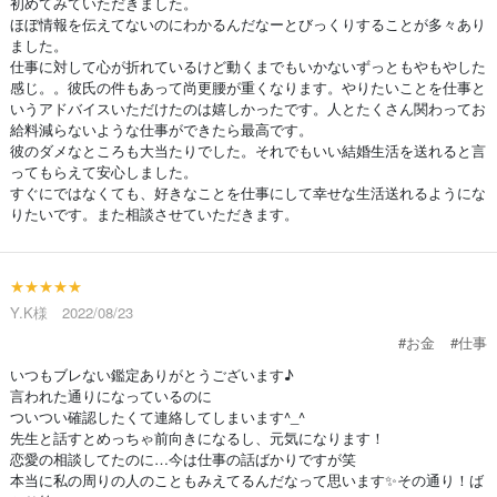
初めてみていただきました。
ほぼ情報を伝えてないのにわかるんだなーとびっくりすることが多々あり
ました。
仕事に対して心が折れているけど動くまでもいかないずっともやもやした
感じ。。彼氏の件もあって尚更腰が重くなります。やりたいことを仕事と
いうアドバイスいただけたのは嬉しかったです。人とたくさん関わってお
給料減らないような仕事ができたら最高です。
彼のダメなところも大当たりでした。それでもいい結婚生活を送れると言
ってもらえて安心しました。
すぐにではなくても、好きなことを仕事にして幸せな生活送れるようにな
りたいです。また相談させていただきます。
★★★★★
Y.K様 2022/08/23
#お金
#仕事
いつもブレない鑑定ありがとうございます♪
言われた通りになっているのに
ついつい確認したくて連絡してしまいます^_^
先生と話すとめっちゃ前向きになるし、元気になります！
恋愛の相談してたのに…今は仕事の話ばかりですが笑
本当に私の周りの人のこともみえてるんだなって思います✨その通り！ば