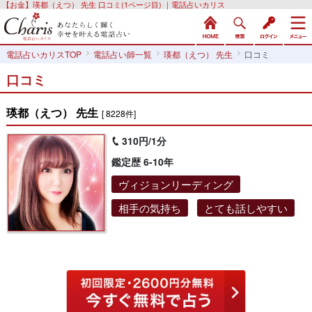
【お金】瑛都（えつ） 先生 口コミ(1ページ目) ｜電話占いカリス
電話占いカリスTOP
電話占い師一覧
瑛都（えつ） 先生
口コミ
口コミ
瑛都（えつ） 先生
[ 8228件]
310円/1分
鑑定歴 6-10年
ヴィジョンリーディング
相手の気持ち
とても話しやすい