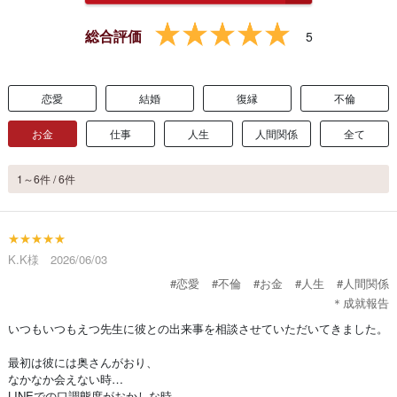
総合評価
5
恋愛
結婚
復縁
不倫
お金
仕事
人生
人間関係
全て
1～6件 / 6件
★★★★★
K.K様 2026/06/03
#恋愛
#不倫
#お金
#人生
#人間関係
＊成就報告
いつもいつもえつ先生に彼との出来事を相談させていただいてきました。
最初は彼には奥さんがおり、
なかなか会えない時…
LINEでの口調態度がおかしな時…