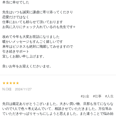
本当に幸せでした
先生はいつも誠実に謙虚に寄り添ってくださり
恋愛だけではなく
仕事においても頼らせて頂いております
お気に入りにチェック入れているのも先生です⭐️
改めて今年も大変お世話になりました
暖かいメッセージもすんごく嬉しいです
来年はビジネスも絶対に飛躍してみせますので
引き続きサポート
宜しくお願い申し上げます。
良いお年をお迎えくださいませ。
★★★★★
N.O様 2024/11/27
#お金
#仕事
#人生
先日は鑑定ありがとうございました。大きい買い物、旦那も当てにならな
いので1人で色々考え込んでいて、相談させていただきました。方位等み
ていただきやっぱりそっちにしようと思えました。また違うことで悩み始