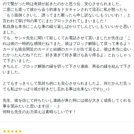
ので繋がった時は奇跡が起きたのかと思う位、安心させられました。
二度にも渡って彼から会う約束をドタキャンされて流石に私が怒ったら
「もう面倒くさいし、誘ってまた断ったら申し訳ないしもういいわ！」と
言われて挙げ句の果てにまたブロックされてしまいました！
私自身も本当にこんな事の繰り返しばかりでしんどいしもういいかと思い
ました。
でも、サシャ先生に聞いて欲しくてお電話させて貰いましたが先生は「こ
れは彼の一時的な感情だね？また、彼はブロック解除して戻って来るよ！
カードも統合間近のカードと結婚のカードが出て居るよ。彼は本当に会い
たかったんだね？ただ、好き過ぎて好き避けもあり得るよ」とおっしゃっ
て下さいました。
きちんと、ブロック解除の縁を切って下さり連絡、再会の縁を結んで下さ
いました。
とてもすっきりして気持ち的にも安心させられましたよ。何だかんだ言っ
ても私はやっぱり彼が好きだし忘れる事は出来ないです(>_<)
先生、彼を信じて待ちたいし連絡が来た時には彼が大きく成長してくれる
事を望みたいと思います(((・・;)
何時も先生のお力添えは素晴らしいです！
★★★★★