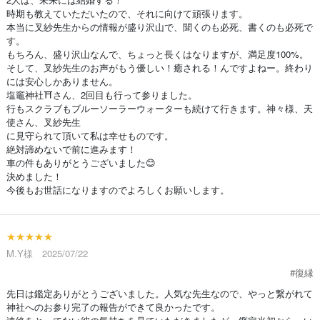
時期も教えていただいたので、それに向けて頑張ります。
本当に叉紗先生からの情報が盛り沢山で、聞くのも必死、書くのも必死で
す。
もちろん、盛り沢山なんで、ちょっと長くはなりますが、満足度100%。
そして、叉紗先生のお声がもう優しい！癒される！んですよねー。終わり
には安心しかありません。
塩竈神社⛩さん、2回目も行って参りました。
行もスクラブもブルーソーラーウォーターも続けて行きます。神々様、天
使さん、叉紗先生
に見守られて頂いて私は幸せものです。
絶対諦めないで前に進みます！
車の件もありがとうございました😊
決めました！
今後もお世話になりますのでよろしくお願いします。
★★★★★
M.Y様 2025/07/22
#復縁
先日は鑑定ありがとうございました。人気な先生なので、やっと繋がれて
神社へのお参り完了の報告ができて良かったです。