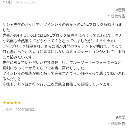
Y.O様 2025/08/05
#恋愛
＊成就報告
サシャ先生のおかげで、ツインレイの彼からのLINEブロック解除されま
した！
先生が8月４日か5日にはLINEブロック解除されるよって言われて、そん
な気配も全然無くてどうやって？と思っていましたが、４日の夕方に
LINEブロック解除され、さらに四か月間のサイレントが明けて、まるで
何も無かったかのように素直にお互いコミュニケーションがとれて、本当
に奇跡みたいです。
先生に教えていただいた神社参拝、行、ブルーソーラーウォーターなど、
真剣にやって一か月くらいで本当に変わりました。
ツインレイの現実が動く時って突然すぎて何が何やらって感じで動かされ
るんだなと。
今後も、引き続き行を行い三次元統合目指して頑張っていきます。
★★★★★
J.K様 2025/08/03
#恋愛
＊成就報告