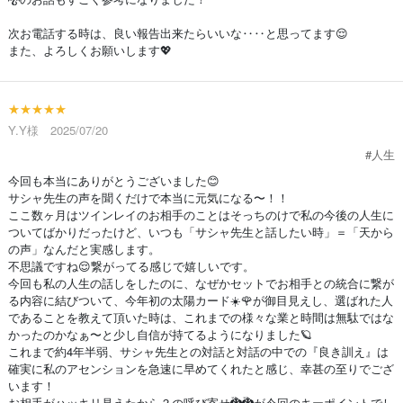
次お電話する時は、良い報告出来たらいいな‥‥と思ってます😌
また、よろしくお願いします💖
★★★★★
Y.Y様 2025/07/20
#人生
今回も本当にありがとうございました😊
サシャ先生の声を聞くだけで本当に元気になる〜！！
ここ数ヶ月はツインレイのお相手のことはそっちのけで私の今後の人生に
ついてばかりだったけど、いつも「サシャ先生と話したい時」＝「天から
の声」なんだと実感します。
不思議ですね😌繋がってる感じで嬉しいです。
今回も私の人生の話しをしたのに、なぜかセットでお相手との統合に繋が
る内容に結びついて、今年初の太陽カード☀️🌹が御目見えし、選ばれた人
であることを教えて頂いた時は、これまでの様々な業と時間は無駄ではな
かったのかなぁ〜と少し自信が持てるようになりました🪐
これまで約4年半弱、サシャ先生との対話と対話の中での『良き訓え』は
確実に私のアセンションを急速に早めてくれたと感じ、幸甚の至りでござ
います！
お相手がハッキリ見えたから？の呼び寄せ🐉🐉が今回のキーポイントでし