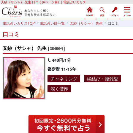
叉紗（サシャ） 先生 口コミ(6ページ目) ｜電話占いカリス
電話占いカリスTOP
電話占い師一覧
叉紗（サシャ） 先生
口コミ
口コミ
叉紗（サシャ） 先生
[ 38496件]
440円/1分
鑑定歴 11-15年
チャネリング
縁結び・複雑愛
深く濃厚