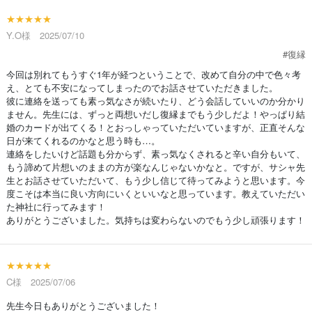
★★★★★
Y.O様 2025/07/10
#復縁
今回は別れてもうすぐ1年が経つということで、改めて自分の中で色々考
え、とても不安になってしまったのでお話させていただきました。
彼に連絡を送っても素っ気なさが続いたり、どう会話していいのか分かり
ません。先生には、ずっと両想いだし復縁までもう少しだよ！やっぱり結
婚のカードが出てくる！とおっしゃっていただいていますが、正直そんな
日が来てくれるのかなと思う時も…。
連絡をしたいけど話題も分からず、素っ気なくされると辛い自分もいて、
もう諦めて片想いのままの方が楽なんじゃないかなと。ですが、サシャ先
生とお話させていただいて、もう少し信じて待ってみようと思います。今
度こそは本当に良い方向にいくといいなと思っています。教えていただい
た神社に行ってみます！
ありがとうございました。気持ちは変わらないのでもう少し頑張ります！
★★★★★
C様 2025/07/06
先生今日もありがとうございました！