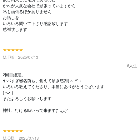
かれが大変な会社で頑張っていますから
私も頑張るほかありません
お話しを
いろいろ聞いて下さり感謝致します
感謝致します
★★★★★
M.F様 2025/07/13
#人生
2回目鑑定。
ヤバすぎ🥰名前も、覚えて頂き感謝(ㅅ´꒳` )
いろいろ教えてくださり、本当にありがとうございます
( •ᴗ• )
またよろしくお願いします
神社、行ける時いって来ます(* ᴗ͈ˬᴗ͈)”
★★★★★
M.O様 2025/07/13