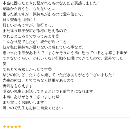
本当に困ったときに繋がれるものなんだと実感しました！
結論から言うと、心配ないと…
困った彼ですが、気持ちがあるので愛を信じて、
日々聖母を目標に！
難しいかもですが、修行とし、
また違う世界が広がる様に思えるので、
やれるところまでやってみます😊
こんな状態でしたが、統合が近いこと、
彼が私に気持ちが足りないと感じている事など、
思い当たる節があるので、まさかそういう風に思っているとは感じる事が
できないくらい、かわいくない行動を仕掛けてきてたので、意外でした！
笑
でもとても嬉しかったてす😊
結びの術など、たくさん施していただきありがとうございました！
先生の術は、とてつもなく効果があるので
勇気をもらえます
明るい先生とお話しできるといつも前向きになれます！
本当にありがとうございました😭
また宜しくお願いします！
暑いので先生もお体ご自愛ください
★★★★★