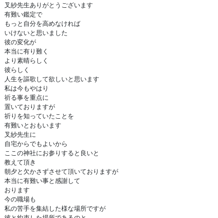
叉紗先生ありがとうございます
有難い鑑定で
もっと自分を高めなければ
いけないと思いました
彼の変化が
本当に有り難く
より素晴らしく
彼らしく
人生を謳歌して欲しいと思います
私は今もやはり
祈る事を重点に
置いておりますが
祈りを知っていたことを
有難いとおもいます
叉紗先生に
自宅からでもよいから
ここの神社にお参りすると良いと
教えて頂き
朝夕と欠かさずさせて頂いておりますが
本当に有難い事と感謝して
おります
今の職場も
私の苦手を集結した様な場所ですが
彼と約束した場所であるのと