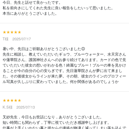
今日、先生と話せて良かったです。
私を前向きにしてくれた先生に良い報告をしたいって思いました。
本当にありがとうございました。
★★★★★
T様 2025/07/17
暑い中、先日はご祈願ありがとうございました😊
先生に相談し、教えていただいたギョウ、ブルーウォーター、水天宮さん
や蓮華院さん、護国神社さんへのお参り続けてあります。カードの色で見
ていただいた彼女の想いがわかる色！綺麗なブルー！ブルーの車を見かけ
ることが今の自分の心の安らぎです。先日蓮華院さんが夢に出て来まし
た。その後彼女からラインが来た夢。その朝、彼女のラインのプロフィー
ル写真が久しぶりに変わっていました。何か関係があるのでしょうか
★★★★★
K.S様 2025/07/13
叉紗先生，今日もお世話になり，ありがとうございました。
短い時間にも関わらず，丁寧に視ていただき感謝申し上げます。
仕事が上手くいかない事と彼からの連絡が物凄く減ってしまい落ち込んで