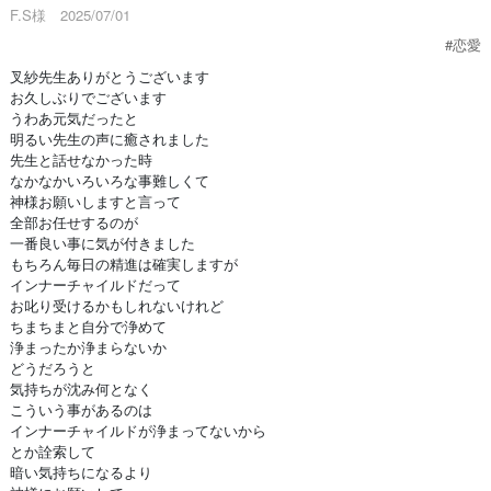
F.S様 2025/07/01
#恋愛
叉紗先生ありがとうございます
お久しぶりでございます
うわあ元気だったと
明るい先生の声に癒されました
先生と話せなかった時
なかなかいろいろな事難しくて
神様お願いしますと言って
全部お任せするのが
一番良い事に気が付きました
もちろん毎日の精進は確実しますが
インナーチャイルドだって
お叱り受けるかもしれないけれど
ちまちまと自分で浄めて
浄まったか浄まらないか
どうだろうと
気持ちが沈み何となく
こういう事があるのは
インナーチャイルドが浄まってないから
とか詮索して
暗い気持ちになるより