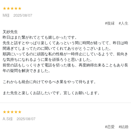
★★★★★
M様 2025/08/07
#復縁
#人生
叉紗先生
昨日はまた繋がれてとても嬉しかったです。
先生と話すとやっぱり楽しくてあっという間に時間が経ってて、昨日は時
間過ぎてしまってたのに聞いてくれてありがとうございました。
順調にいってるのに頑固な私の性格が一時停止にしているようで、前向き
な気持ちになれるように業を頑張ろうと思いました。
前世の話もしっくりきて電話を切った後も、再度納得出来ることもあり長
年の疑問を解決できました。
これからも統合に向けてやるべき業をやって待ちます。
また先生と楽しくお話したいです。宜しくお願いします。
★★★★★
A.S様 2025/08/07
#恋愛
#結婚