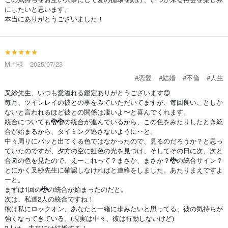
にしたいと思います。
本当にありがとうございました！
★★★★★
M.H様 2025/07/23
#恋愛
#結婚
#不倫
#人生
叉紗先生、いつも愛溢れる鑑定ありがとうございます😊
毎月、ツインレイの彼との事をみていただいてますが、毎回良いことしか
ないと言われるほど彼との関係は凄いよ〜と喜んでくれます。
統合についても🐉🐉の統合が進んでいるから、この色をみたりしたとき統
合が始まるから、タイミング逃さないように‥と。
中々周りにパッと出てくる色ではなかったので、見るのだろうか？と思っ
ていたのですが、夕方の空に虹色の光を見つけ、そしてその日に次、次と
合図の色を見たので、えーこれって？まさか、まさか？🐉の統合サイン？
とにかく叉紗先生に確認しなければと連絡をしました。あたりまえですよ
ーと。
まずは1回の🐉の統合が始まったのだと。
次は、私達2人の統合ですね！
彼は私にロックオン、あなたと一緒に歩みたいと思ってる、彼の気持ちが
強くなってきている。(現実は中々、彼は行動しないけど)
2人は、未来には結婚する！