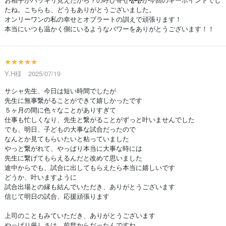
たね。こちらも、どうもありがとうございました。
オンリーワンの私の幸せとオブラートの訓えで頑張ります！
本当にいつも温かく側にいるようなパワーをありがとうございます！！
★★★★★
Y.H様 2025/07/19
サシャ先生、今日は短い時間でしたが
先生に無事繋がることができて嬉しかったです
５ヶ月の間に色々なことがありすぎて
仕事も忙しくなり、先生と繋がることがずっと叶いませんでした
でも、明日、子どもの大事な試合だったので
なんとか見てもらいたいと粘っていました
やっと繋がれて、やっぱり本当に大事な時には
先生に繋げてもらえるんだと改めて思いました
途中からでも、試合に出してもらえたら本当に嬉しいです
どうか、叶いますように
試合出場との縁も結んでいただき、ありがとうございます
信じて明日の試合、応援頑張ります
上司のこともみていただき、ありがとうございます
やっぱり厳しさは、前世からだったんですね