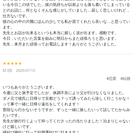
いる今日この頃でした…彼の気持ちが以前よりも落ち着いてしまっている
とのお話に，何となくそんな感じがしていました…寂しく悲しいけれど，
仕方ないです。
彼の心の中の片隅にほんの少しでも私が居てくれたら良いな…と思ってい
ます。
先生とお話が出来るといつも本当に嬉しく涙が出ます。感動です。
今日，いただいた言葉を励みに明日からまた頑張ろうと思います。
先生，来月また頑張ってお電話します！ありがとうございました。
★★★★★
M.I様 2025/07/13
#恋愛
#結婚
いつもありがとうございます。
今週に父と旅予定でしたが、体調不良により父が行けなくなりました。
ダメ元で彼氏に日帰りで京都どう？って誘ってみたら珍しく行こうかな！
って事で一緒に日帰り遠出をしてくれます！
普段なら行かないそうですが、ずっと一緒に旅したいって話してたからみ
たいです。
先生が旅行行くよって仰ってくださったの当たりました！泊まりじゃない
けど嬉しいです。
縁結び神社に行って結婚運結びに行きます！