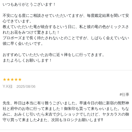
いつもありがとうございます！
不安になる度にご相談させていただいてますが、毎度鑑定結果を聞いて安
心できています。
教えていただいた竜が統合するという日に、私と彼の竜の色がミックスさ
れたお花をみつけて驚きました！
プロポーズまで長く待たされないとのことですが、しばらく会えていない
彼に早く会いたいです。
おすすめしていただいたお寺に近々禅をしに行ってきます。
またよろしくお願いします！
★★★★★
Y.K様 2025/08/06
#仕事
先生、昨日は本当に有り難うございました。早速今日の朝に新宿の熊野神
社と府中のお寺に行って来ました！御朱印も貰って来ちゃいました。ちな
みに、おみくじ引いたら末吉で少しショックでしたけど、ヤタカラスの御
守り買って来ました♪また、次回もヨロシクお願いします‼︎