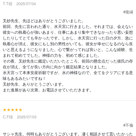
T.T様 2025/07/04
#復縁
叉紗先生、先ほどはありがとうございました。
前回、先生に言われた通り、水天宮に行きました。それまでは、会えない
彼女への執着心が強いあまり、仕事にあまり集中できなかったり悪い妄想
したりしてとても辛かったです。しかし、水天宮に行った日の夕方、急に
執着心が消え、彼女にもし別の男性がいても、彼女が幸せになるのなら良
いと思えるようになりました。心で繋がってれば良いと。こんな経験、生
まれて初めてでした。神様の力を、初めて感じました。
その夜、叉紗先生に鑑定いただいたところ、前回の懸念点だった彼氏の存
在が消え、全てが良い方向に向かう鑑定結果となりました。
水天宮って本来安産祈願ですが、水の神様なので、全てをクリアにする意
味もあるみたいですね！
叉紗先生、ありがとうございます。
また進展があり次第、お電話させていただきます。
★★★★★
C.F様 2025/07/03
#不倫
サシャ先生、何時もありがとうございます。凄く相談させて貰いたかった