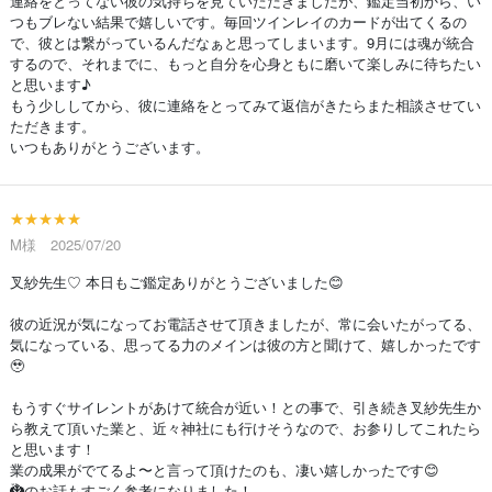
連絡をとってない彼の気持ちを見ていただきましたが、鑑定当初から、い
つもブレない結果で嬉しいです。毎回ツインレイのカードが出てくるの
で、彼とは繋がっているんだなぁと思ってしまいます。9月には魂が統合
するので、それまでに、もっと自分を心身ともに磨いて楽しみに待ちたい
と思います♪
もう少ししてから、彼に連絡をとってみて返信がきたらまた相談させてい
ただきます。
いつもありがとうございます。
★★★★★
M様 2025/07/20
叉紗先生♡ 本日もご鑑定ありがとうございました😊
彼の近況が気になってお電話させて頂きましたが、常に会いたがってる、
気になっている、思ってる力のメインは彼の方と聞けて、嬉しかったです
🥹
もうすぐサイレントがあけて統合が近い！との事で、引き続き叉紗先生か
ら教えて頂いた業と、近々神社にも行けそうなので、お参りしてこれたら
と思います！
業の成果がでてるよ〜と言って頂けたのも、凄い嬉しかったです😊
🐉のお話もすごく参考になりました！