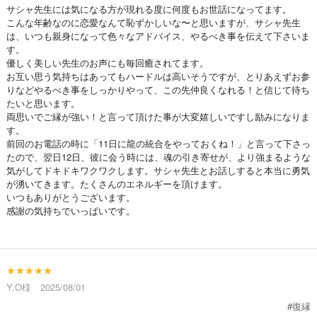
サシャ先生には気になる方が現れる度に何度もお世話になってます。
こんな年齢なのに恋愛なんて恥ずかしいな〜と思いますが、サシャ先生
は、いつも親身になって色々なアドバイス、やるべき事を伝えて下さいま
す。
優しく美しい先生のお声にも毎回癒されてます。
お互い思う気持ちはあってもハードルは高いそうですが、とりあえずお参
りなどやるべき事をしっかりやって、この先仲良くなれる！と信じて待ち
たいと思います。
両思いでご縁が強い！と言って頂けた事が大変嬉しいですし励みになりま
す。
前回のお電話の時に「11日に龍の統合をやっておくね！」と言って下さっ
たので、翌日12日、彼に会う時には、魂の引き寄せが、より強まるような
気がしてドキドキワクワクします。サシャ先生とお話しすると本当に勇気
が湧いてきます。たくさんのエネルギーを頂けます。
いつもありがとうございます。
感謝の気持ちでいっぱいです。
★★★★★
Y.O様 2025/08/01
#復縁