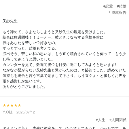
#恋愛
#結婚
＊成就報告
叉紗先生
もう諦めて、さよならしようと叉紗先生の鑑定を受けました。
統合は数週間後！！えーえー、彼とさよならする覚悟を前に
彼はあなたを苦しい位好きなの。
ずっとずっと、結婚も考えてる。
涙出そう、苦しい私の思いは、もう直ぐ統合されていくと伺って、もう少
し待ってみようと思いました。
カレンダーを見て、数週間後位を目安に過ごしてみようと思います!
なかなか繋がらない叉紗先生と繋がったのは、奇跡的でした。諦めていた
気持ちを統合と言う言葉で励まして下さり、もう直ぐょ～と優しくお声を
頂き感謝しか無いです。
ありがとうございました。
★★★★★
Y.O様 2025/07/12
#人生
#人間関係
タイミング良く、先生に鑑定をしていただきとてもうれしかったです。あ