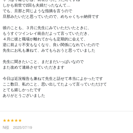
しかも前世で2回も夫婦だったなんて…
でも、旦那と同じような指摘を言うので
旦那みたいだと思っていたので、めちゃくちゃ納得です
彼のことも、３月に先生にみていただいたときに、
もうすぐツインレイ統合だよって言っていただき、
４月に彼と職場が離れてからも定期的に会えて、
逆に前より不安もなくなり、良い関係になれていたので
先生にお礼も兼ねて、みてもらおうと思っていました
先生に聞きたいこと、まだまだいっぱいなので
また改めて連絡させていただきます
今日は近況報告も兼ねて先生と話せて本当によかったです
ここ数日、私のこと、思い出してたよって言っていただけて
とても嬉しかったです
ありがとうございました
★★★★★
N様 2025/07/19