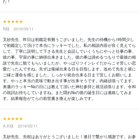
た！
★★★★★
R様 2019/05/11
叉紗先生、昨日は初鑑定有難うございました。先生の待機から1時間少し
で初鑑定して頂けて本当にラッキーでした。私の相談内容が良く見えてら
して、丁寧に説明して下さる先生と会話していくうちにやっと仕事の事、
彼の事、宇宙の事に納得出来きました。彼の事は諦めるつもりで最後の相
談で先生に観てもらいましたが、やっぱりツインレイだからこそ苦しい恋
愛だったんですね。先ずは復縁出来る日を目指します。改めて先生と彼に
ご縁と運命を感じました。しっかり統合出来る日まで宜しくお願いしま
す。やっと本当の意味で動き出す事が出来そうです。内緒頑張ってます。
来週のラッキー№の日には教えて頂いた神社参拝と就活頑張ります。令和
の祝詞お待ちしていますね。また隠れ№の彼の誕生日には連絡してみま
す。結果報告がてらの前世書き換えが楽しみです。
★★★★★
A.K様 2019/05/11
叉紗先生、先程はありがとうございました！連日で繋がり感謝です。お参