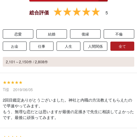
総合評価
5
恋愛
結婚
復縁
不倫
お金
仕事
人生
人間関係
全て
2,101～2,150件 / 2,808件
★★★★★
T様 2019/06/05
2回目鑑定ありがとうございました。神社と内職の方法教えてもらえたの
で早速やってみます。
もう、無理な恋だとは思いますが最後の足掻きで先生に相談してよかった
です。最後に頑張ってみます。