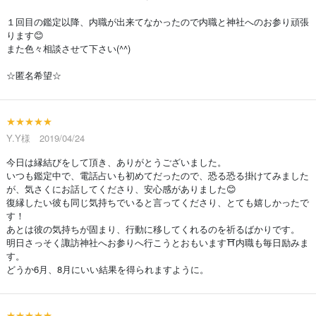
１回目の鑑定以降、内職が出来てなかったので内職と神社へのお参り頑張
ります😊
また色々相談させて下さい(^^)
☆匿名希望☆
★★★★★
Y.Y様 2019/04/24
今日は縁結びをして頂き、ありがとうございました。
いつも鑑定中で、電話占いも初めてだったので、恐る恐る掛けてみました
が、気さくにお話してくださり、安心感がありました😊
復縁したい彼も同じ気持ちでいると言ってくださり、とても嬉しかったで
す！
あとは彼の気持ちが固まり、行動に移してくれるのを祈るばかりです。
明日さっそく諏訪神社へお参りへ行こうとおもいます⛩内職も毎日励みま
す。
どうか6月、8月にいい結果を得られますように。
★★★★★