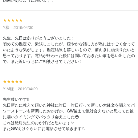
★★★★★
Y様 2019/04/30
先生、先日はありがとうございました！
初めての鑑定で、緊張しましたが、穏やかな話し方が私にはすごく合って
いたような気がします。鑑定結果も嬉しいもので、前向きに頑張りたいと
思っております。電話が終わった後には聞いておきたい事を思い出したの
で、また近いうちにご相談させてください！
★★★★★
Y.M様 2019/04/29
先生凄いです‼
先日新たに教えて頂いた神社に昨日一昨日行って新しい大経文を唱えてパ
ワーストーンも新調したおかげか、GW後まで絶対会えないと思ってた彼
に凄いタイミングでバッタリ会えました😳
これは絶対先生のおかげだと思います✨
またGW明けぐらいにお電話させて頂きます♡