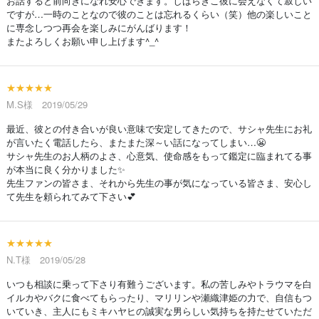
お話すると前向きになれ安心できます。しばらきこ彼に会えなくて寂しい
ですが…一時のことなので彼のことは忘れるくらい（笑）他の楽しいこと
に専念しつつ再会を楽しみにがんばります！
またよろしくお願い申し上げます^_^
★★★★★
M.S様 2019/05/29
最近、彼との付き合いが良い意味で安定してきたので、サシャ先生にお礼
が言いたく電話したら、またまた深～い話になってしまい…😬
サシャ先生のお人柄のよさ、心意気、使命感をもって鑑定に臨まれてる事
が本当に良く分かりました✨
先生ファンの皆さま、それから先生の事が気になっている皆さま、安心し
て先生を頼られてみて下さい💕
★★★★★
N.T様 2019/05/28
いつも相談に乗って下さり有難うございます。私の苦しみやトラウマを白
イルカやバクに食べてもらったり、マリリンや瀬織津姫の力で、自信もつ
いていき、主人にもミキハヤヒの誠実な男らしい気持ちを持たせていただ