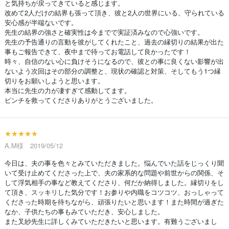
と気持ちが戻ってきていると感じます。
改めて2人だけの結界も張って頂き、彼と2人の世界にいる、守られている
安心感が半端ないです。
先生の結界の強さと確実性は今までで実証済みなので心強いです。
先生の予告通りの言動を彼がしてくれたこと、過去の縁切りの結果が出た
事もご報告できて、夜中まで待ってお電話して良かったです！
時々、自信のない心に負けそうになるので、彼との事に良くない影響が出
ないよう次回はその部分の調整と、現状の確認と対策、そしてもう1つ縁
切りをお願いしようと思います。
本当に先生の力が凄すぎて感動してます。
ピンチを救ってくださりありがとうございました。
★★★★★
A.M様 2019/05/12
今日は、夫の事を色々とみていただきました。悩んでいた話をじっくり聞
いて受け止めてくださった上で、夫の家系的な問題や前世からの関係、そ
して浮気相手の事など教えてくださり、何だか納得しました。縁切りをし
て頂き、スッキリした気分です！お参りや内職をコツコツ、おっしゃって
くださった時期を待ちながら、頑張りたいと思います！また時間が過ぎた
なか、子供たちの事もみていただき、安心しました。
また叉紗先生に詳しくみていただきたいと思います。有難うございまし