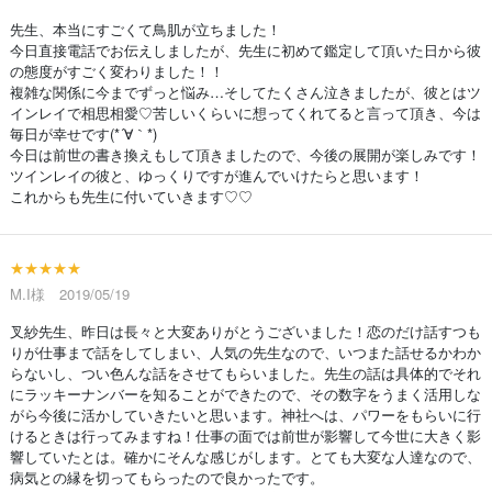
先生、本当にすごくて鳥肌が立ちました！
今日直接電話でお伝えしましたが、先生に初めて鑑定して頂いた日から彼
の態度がすごく変わりました！！
複雑な関係に今までずっと悩み…そしてたくさん泣きましたが、彼とはツ
インレイで相思相愛♡苦しいくらいに想ってくれてると言って頂き、今は
毎日が幸せです(*´∀｀*)
今日は前世の書き換えもして頂きましたので、今後の展開が楽しみです！
ツインレイの彼と、ゆっくりですが進んでいけたらと思います！
これからも先生に付いていきます♡♡
★★★★★
M.I様 2019/05/19
叉紗先生、昨日は長々と大変ありがとうございました！恋のだけ話すつも
りが仕事まで話をしてしまい、人気の先生なので、いつまた話せるかわか
らないし、つい色んな話をさせてもらいました。先生の話は具体的でそれ
にラッキーナンバーを知ることができたので、その数字をうまく活用しな
がら今後に活かしていきたいと思います。神社へは、パワーをもらいに行
けるときは行ってみますね！仕事の面では前世が影響して今世に大きく影
響していたとは。確かにそんな感じがします。とても大変な人達なので、
病気との縁を切ってもらったので良かったです。