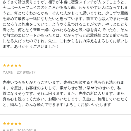
さてさて話は戻りますが、相手が本当に恋愛スイッチが入ってしまうと、
今はポーカーフェイスのところがある反面、わかりやすい人になってしま
うと。何となくわかるかも！そんな人かもって思いますね。少しずつ距離
を縮めて最後は一緒になりたいと思っています。前世でも恋人でまた一緒
になろうと約束をしていて、ようやく見つけることができ、やっとたどり
着けた。何となく来世一緒になれたらなあと淡い恋を育んでいたら、そん
な前世のエピソードがあったとは。だからずっと恋愛感情になる前から気
になる人だったのですね。先生、これからもお力添えをよろしくお願いし
ます。ありがとうございました！
★★★★★
Y.O様 2019/05/17
先生いつもありがとうございます。先生に相談すると見も心も洗われま
す。今度は、お客様のふりして、嫌がらせが酷い😭💔そのせいで、私、
首になりそうです。それは困ります。また、先生の所に入ります。また、
身も心も洗ってください。お願いいたします。先生に、施術していただく
と、悩みも、みんな飛んで行きます‼️よろしくお願いいたします
★★★★★
R.M様 2019/05/16