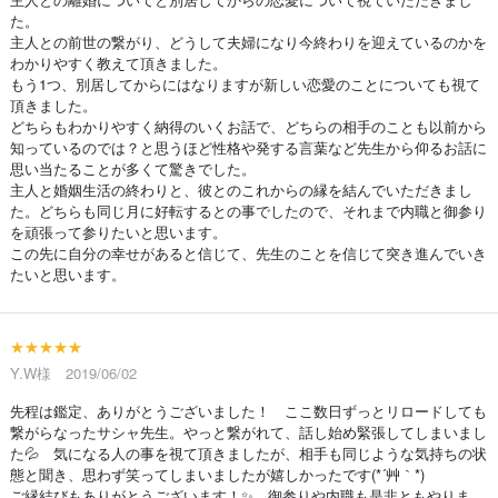
た。
主人との前世の繋がり、どうして夫婦になり今終わりを迎えているのかを
わかりやすく教えて頂きました。
もう1つ、別居してからにはなりますが新しい恋愛のことについても視て
頂きました。
どちらもわかりやすく納得のいくお話で、どちらの相手のことも以前から
知っているのでは？と思うほど性格や発する言葉など先生から仰るお話に
思い当たることが多くて驚きでした。
主人と婚姻生活の終わりと、彼とのこれからの縁を結んでいただきまし
た。どちらも同じ月に好転するとの事でしたので、それまで内職と御参り
を頑張って参りたいと思います。
この先に自分の幸せがあると信じて、先生のことを信じて突き進んでいき
たいと思います。
★★★★★
Y.W様 2019/06/02
先程は鑑定、ありがとうございました！ ここ数日ずっとリロードしても
繋がらなったサシャ先生。やっと繋がれて、話し始め緊張してしまいまし
た💦 気になる人の事を視て頂きましたが、相手も同じような気持ちの状
態と聞き、思わず笑ってしまいましたが嬉しかったです(*´艸｀*)
ご縁結びもありがとうございます！✨ 御参りや内職も是非ともやりま