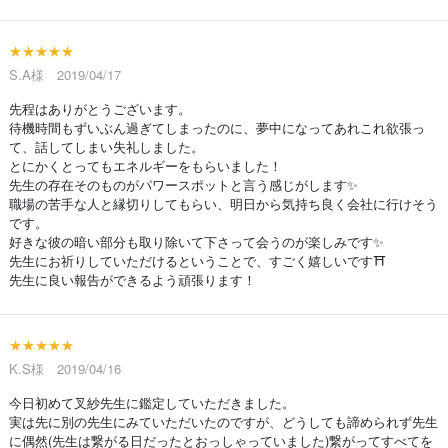
★★★★★
S.A様 2019/04/17
先程はありがとうございます。
待機時間もずいぶん過ぎてしまったのに、夢中になってあれこれ欲張っ
て、話してしまい失礼しました。
とにかくとってもエネルギーをもらいました！
先生の存在そのものがパワースポットと言う感じがします✨
職場の苦手な人と縁切りしてもらい、明日から気持ち良く会社に行けそう
です。
好きな彼の暗い部分も取り除いて下さって会うのが楽しみです✨
先生にお祈りしていただけるということで、すごく嬉しいです⛩
先生に良い報告ができるよう頑張ります！
★★★★★
K.S様 2019/04/16
今日初めて叉紗先生に鑑定していただきました。
実は先に別の先生にみていただいたのですが、どうしても諦められず先生
に偶然(先生は繋がる日だったとおっしゃっていました)繋がってすべてを