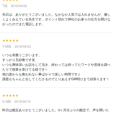
T様 2019/04/23
先日は、ありがとうございました。なかなか人気では入れませんが、優し
くよくみえている先生です。ポイント切れで神社のお参りの仕方を聞けな
かったのでまた電話します。
★★★★★
Y.M様 2019/04/23
いつも有難うございます。
すっかり叉紗教です笑
いつも興味深いお話をして頂き、終わっては仰ってたワードや意味を調べ
たりで授業を受けてる様です✨
他の誰からも教われない事ばかりで楽しい時間です♫
課題もちゃんと出してくださるのでとりあえずGW明けまで頑張ります！
★★★★★
S.N様 2019/04/19
昨日は鑑定ありがとうございました。3ヶ月分ぶりの鑑定で、声を聞いた