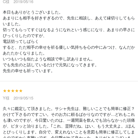
C様 2019/05/16
本日もありがとうございました。
あまりにも相手を好きすぎるので、先生に相談し、あえて縁切りしてもら
いました。
切ってもらってすぐはなるようになれという感じになり、あまりの早さに
びっくりしたのですが、
電話切ってしばらく
すると、ただ相手の幸せを祈る優しい気持ちを心の中にみつけ、なんだか
あたたかくなりました。
いつもいつも似たような相談で申し訳ありません。
でも先生のと話しているだけで元気になってきます。
先生の幸せも祈っています。
★★★★★
Y様 2019/05/15
久々に鑑定して頂きました。サシャ先生は、難しいことでも簡単に修正？
かけて下さるのですごい。そのお力に頼るばかりなのですが…どれもこれ
も凄いのですが、今日驚いたのは、一週間薬を飲んでも治らなかった頭痛
が、ピタッと治りました。｢これ、霊障だね。はい、もう大丈夫よ。｣ほん
とびっくりします。自分で、変えれないことを意図も簡単に修正してしま
うのですから有難いです。今日繋がれて良かった。ありがとうございま