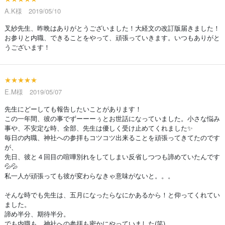
A.K様 2019/05/10
叉紗先生、昨晩はありがとうございました！大経文の改訂版届きました！
お参りと内職、できることをやって、頑張っていきます。いつもありがと
うございます！
★★★★★
E.M様 2019/05/07
先生にどーしても報告したいことがあります！
この一年間、彼の事でずーーーぅとお世話になっていました。小さな悩み
事や、不安定な時、全部、先生は優しく受け止めてくれました✨
毎日の内職、神社への参拝もコツコツ出来ることを頑張ってきてたのです
が、
先日、彼と４回目の喧嘩別れをしてしまい反省しつつも諦めていたんです
💦💦
私一人が頑張っても彼が変わらなきゃ意味がないと。。。
そんな時でも先生は、五月になったらなにかあるから！と仰ってくれてい
ました。
諦め半分、期待半分。
でも内職も、神社への参拝も密かにやっていました(笑)