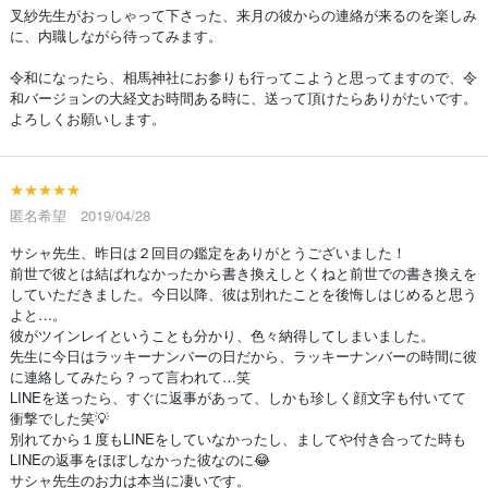
叉紗先生がおっしゃって下さった、来月の彼からの連絡が来るのを楽しみ
に、内職しながら待ってみます。
令和になったら、相馬神社にお参りも行ってこようと思ってますので、令
和バージョンの大経文お時間ある時に、送って頂けたらありがたいです。
よろしくお願いします。
★★★★★
匿名希望 2019/04/28
サシャ先生、昨日は２回目の鑑定をありがとうございました！
前世で彼とは結ばれなかったから書き換えしとくねと前世での書き換えを
していただきました。今日以降、彼は別れたことを後悔しはじめると思う
よと…。
彼がツインレイということも分かり、色々納得してしまいました。
先生に今日はラッキーナンバーの日だから、ラッキーナンバーの時間に彼
に連絡してみたら？って言われて…笑
LINEを送ったら、すぐに返事があって、しかも珍しく顔文字も付いてて
衝撃でした笑💡
別れてから１度もLINEをしていなかったし、ましてや付き合ってた時も
LINEの返事をほぼしなかった彼なのに😂
サシャ先生のお力は本当に凄いです。