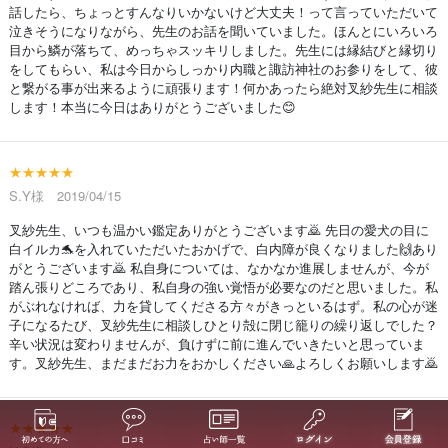
話したら、ちょっとすんなりいかないけど大丈夫！って言っていただいて
泣きそうになりながら、先生のお話を聞いていました。ほんとにいろいろ
目から鱗が落ちて、めっちゃスッキリしました。先生には縁結びと縁切り
をしてもらい、私は今日からしっかり内職と諏訪神社のお参りをして、彼
と繋がる事が出来るように頑張ります！何かあったら絶対叉紗先生に相談
します！本当に今日はありがとうございました😊
★★★★★
S.Y様 2019/04/15
叉紗先生、いつも温かい鑑定ありがとうございます🙇 先日の愛犬の目に
白イルカ🐬を入れていただいたおかげで、白内障が良くなりました🙌あり
がとうございます🙇 私自身については、なかなか進展しませんが、今が
踏ん張りどころであり、私自身の強い覚悟が必要なのだと思いました。私
がぶれなければ、力を貸してくださる方々がきっといるはず。私の心が迷
子になるたび、叉紗先生に相談しひとり殻に閉じ籠りの繰り返しでした？
辛い状況は変わりませんが、負けずに前に進んでいきたいと思っていま
す。叉紗先生、まだまだお力をおかしください🙏よろしくお願いします🙇
★★★★★