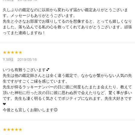
久しぶりの鑑定なのに以前から変わらず温かい鑑定ありがとうございま
す。メッセージもありがとうございます。
先生と小さなお部屋でお喋りしてるのを想像すると、とっても嬉しくなり
ました。落ち込んでる私の心を救ってくれてありがとうございます。頑張
ってまた連絡しますね！
★★★★★
Y.M様 2019/05/16
いつも有難うございます💕
先生は他の鑑定師さんとは全く違う鑑定で、なかなか繋がらない人気の先
生ですがすごくご縁を感じています。
先生が仰るラッキーナンバーの日に彼に何度もたまたま会えたり、教えて
頂いた神社に行った次の日に彼に思わぬ所で会えたりなど、驚く事が多い
です。先生も凄く明るく気さくでポジティブになれます。先生大好きです
❤
今後とも宜しくお願いします😊
★★★★★