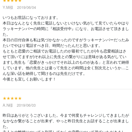
★★★★★
Y.M様 2019/06/04
いつもお世話になっております。
本日はなんとなく先生に電話しないといけない気がして見ていたらやはり
ラッキーナンバーの時間に『相談受付中』になり、お電話させて頂きまし
た。
本日の日付自体も私は気づかなかったのですがラッキーナンバーだったみ
たいでやはり電話すべき日、時間だったんだと思います。
もともと恋愛のご相談でお電話したのが最初でしたが(今も恋愛相談はさ
せて頂いてますが)それ以上に先生との繋がりには意味がある気がしてい
ますし先生も「恋愛がきっかけでそれ以上のものがある」と言われて納得
しています。他の先生とは違って先生との時間は全く別次元というか…こ
んな深い話を納得して聞けるのは先生だけです。
今後とも宜しくお願いします！
★★★★★
A.N様 2019/06/03
昨日はありがとうございました。今まで何度もチャレンジしてきましたが
なかなか繋がることが出来ず、やっと昨日先生とお話することが出来まし
た。
主人との離婚についてと別居してからの恋愛について視ていただきまし