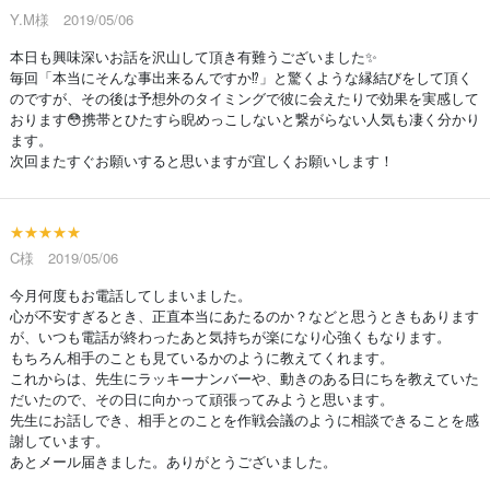
Y.M様 2019/05/06
本日も興味深いお話を沢山して頂き有難うございました✨
毎回「本当にそんな事出来るんですか⁉」と驚くような縁結びをして頂く
のですが、その後は予想外のタイミングで彼に会えたりで効果を実感して
おります😳携帯とひたすら睨めっこしないと繋がらない人気も凄く分かり
ます。
次回またすぐお願いすると思いますが宜しくお願いします！
★★★★★
C様 2019/05/06
今月何度もお電話してしまいました。
心が不安すぎるとき、正直本当にあたるのか？などと思うときもあります
が、いつも電話が終わったあと気持ちが楽になり心強くもなります。
もちろん相手のことも見ているかのように教えてくれます。
これからは、先生にラッキーナンバーや、動きのある日にちを教えていた
だいたので、その日に向かって頑張ってみようと思います。
先生にお話しでき、相手とのことを作戦会議のように相談できることを感
謝しています。
あとメール届きました。ありがとうございました。