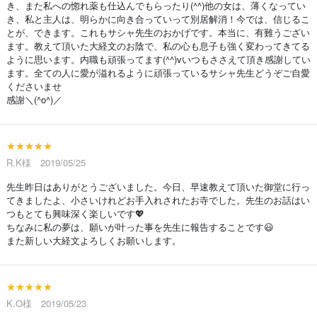
き、また私への惚れ薬も仕込んでもらったり(^^)他の女は、薄くなってい
き、私と主人は、明らかに向き合っていって別居解消！今では、信じるこ
とが、できます。これもサシャ先生のおかげです。本当に、有難うござい
ます。教えて頂いた大経文のお陰で、私の心も息子も強く変わってきてる
ように思います。内職も頑張ってます(^^)vいつもささえて頂き感謝してい
ます。全ての人に愛が溢れるように頑張っているサシャ先生どうぞご自愛
くださいませ
感謝＼(^o^)／
★★★★★
R.K様 2019/05/25
先生昨日はありがとうございました。今日、早速教えて頂いた御堂に行っ
てきましたよ、小さいけれどお手入れされたお寺でした。先生のお話はい
つもとても興味深く楽しいです💖
ちなみに私の夢は、願いが叶った事を先生に報告することです😃
また新しい大経文よろしくお願いします。
★★★★★
K.O様 2019/05/23