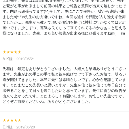
叉紗先生、先日は2回目の鑑定有難うございました。本当に運良く、先生
と繫がる事が出来まして前回の結果とご報告と質問が出来て嬉しかったで
す。内緒も頑張ってます(^^)そして、更にここで報告が、彼から連絡が来
ましたo(^-^)o先生のお力凄いですね。今回も途中で邪魔が入り逢えず仕舞
でしたが…。先生から教えて頂いた祝詞を揚げに神社に行かなくてはと計
画中です。少しずつ、運気も良くなって来てくれてるのかなぁ～と思える
様になりました。先生、また良い報告が出来る様に頑張りますねm(_ _)m
★★★★★
A.K様 2019/05/21
先程は、鑑定をありがとうございました。大経文も早速ありがとうござい
ます。先生があの手この手で私と彼を結びつけて下さったお陰で、明るい
道が開けてきました。本当に先生は素晴らしいです。心から感謝していま
す。まだまだこの先長いと思いますが、先生を信じ彼を信じて毎日自分で
出来ることをして日々を過ごしたいと思っています。先生に喜びの報告が
出来てよかったです。またよろしくお願いします。お忙しい先生ですが、
どうぞご自愛くださいね。ありがとうございました。
★★★★★
E.N様 2019/05/20