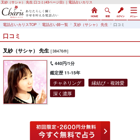
叉紗（サシャ） 先生 口コミ(43ページ目) ｜電話占いカリス
電話占いカリスTOP
電話占い師一覧
叉紗（サシャ） 先生
口コミ
口コミ
叉紗（サシャ） 先生
[ 38476件]
440円/1分
鑑定歴 11-15年
チャネリング
縁結び・複雑愛
深く濃厚