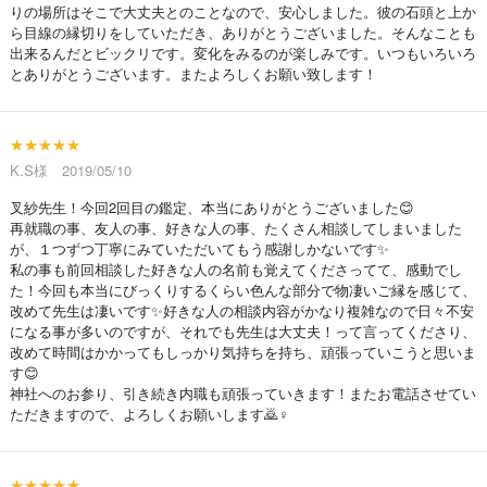
りの場所はそこで大丈夫とのことなので、安心しました。彼の石頭と上か
ら目線の縁切りをしていただき、ありがとうございました。そんなことも
出来るんだとビックリです。変化をみるのが楽しみです。いつもいろいろ
とありがとうございます。またよろしくお願い致します！
★★★★★
K.S様 2019/05/10
叉紗先生！今回2回目の鑑定、本当にありがとうございました😊
再就職の事、友人の事、好きな人の事、たくさん相談してしまいました
が、１つずつ丁寧にみていただいてもう感謝しかないです✨
私の事も前回相談した好きな人の名前も覚えてくださってて、感動でし
た！今回も本当にびっくりするくらい色んな部分で物凄いご縁を感じて、
改めて先生は凄いです✨好きな人の相談内容がかなり複雑なので日々不安
になる事が多いのですが、それでも先生は大丈夫！って言ってくださり、
改めて時間はかかってもしっかり気持ちを持ち、頑張っていこうと思いま
す😊
神社へのお参り、引き続き内職も頑張っていきます！またお電話させてい
ただきますので、よろしくお願いします🙇♀
★★★★★