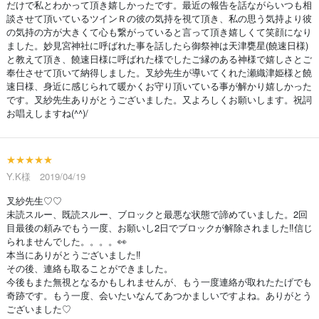
だけで私とわかって頂き嬉しかったです。最近の報告を話ながらいつも相
談させて頂いているツインＲの彼の気持を視て頂き、私の思う気持より彼
の気持の方が大きくて心も繋がっていると言って頂き嬉しくて笑顔になり
ました。妙見宮神社に呼ばれた事を話したら御祭神は天津甕星(饒速日様)
と教えて頂き、饒速日様に呼ばれた様でしたご縁のある神様で嬉しさとご
奉仕させて頂いて納得しました。叉紗先生が導いてくれた瀬織津姫様と饒
速日様、身近に感じられて暖かくお守り頂いている事が解かり嬉しかった
です。叉紗先生ありがとうございました。又よろしくお願いします。祝詞
お唱えしますね(^^)/
★★★★★
Y.K様 2019/04/19
叉紗先生♡♡
未読スルー、既読スルー、ブロックと最悪な状態で諦めていました。2回
目最後の頼みでもう一度、お願いし2日でブロックが解除されました‼信じ
られませんでした。。。。👀
本当にありがとうございました‼
その後、連絡も取ることができました。
今後もまた無視となるかもしれませんが、もう一度連絡が取れたたげでも
奇跡です。もう一度、会いたいなんてあつかましいですよね。ありがとう
ございました♡