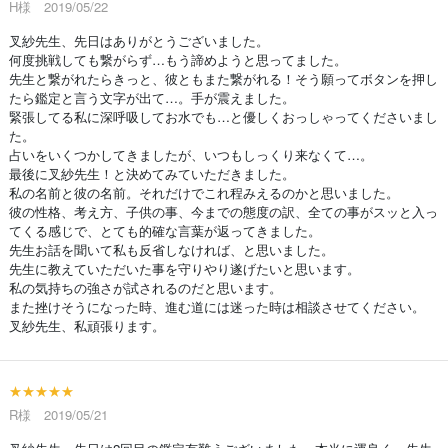
H様 2019/05/22
叉紗先生、先日はありがとうございました。
何度挑戦しても繋がらず…もう諦めようと思ってました。
先生と繋がれたらきっと、彼ともまた繋がれる！そう願ってボタンを押し
たら鑑定と言う文字が出て…。手が震えました。
緊張してる私に深呼吸してお水でも…と優しくおっしゃってくださいまし
た。
占いをいくつかしてきましたが、いつもしっくり来なくて…。
最後に叉紗先生！と決めてみていただきました。
私の名前と彼の名前。それだけでこれ程みえるのかと思いました。
彼の性格、考え方、子供の事、今までの態度の訳、全ての事がスッと入っ
てくる感じで、とても的確な言葉が返ってきました。
先生お話を聞いて私も反省しなければ、と思いました。
先生に教えていただいた事を守りやり遂げたいと思います。
私の気持ちの強さが試されるのだと思います。
また挫けそうになった時、進む道には迷った時は相談させてください。
叉紗先生、私頑張ります。
★★★★★
R様 2019/05/21