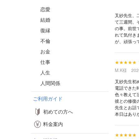
恋愛
叉紗先生、
結婚
て三週間、
の事。前世
復縁
れて気付き
不倫
が、頑張っ
お金
仕事
★★★★★
M.K様 2020
人生
叉紗先生初
人間関係
電話できた
色々教えて
ご利用ガイド
彼との修復
先生とお話
初めての方へ
本日はあり
料金案内
★★★★★