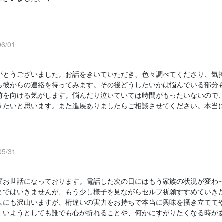
6/01
がとうございました。お話をきいていただき、色々調べてくださり、気
ら彼からの連絡を待ってみます。その後どうしたいかは悩んでいる部分
前を向ける気がします。悩んだり泣いていては時間がもったいないので
きたいと思います。また進展ありましたらご相談させてください。本当
5/31
変お世話になっております。電話した次の日にはもう家族の状況が変わ
まではいきませんが、もう少し様子を見ながらセルフ祈願すすめていき
人にも沢山いますが、桁違いの実力をお持ちで本当に興味を掻き立てて
くいようとしても誰でも心が折れることや、何かにすがりたくなる時が