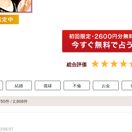
総合評価
結婚
復縁
不倫
お金
750件 / 2,808件
/06/07