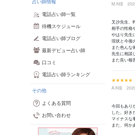
占い師情報
M.K様 2020
電話占い師一覧
叉沙先生、
待機スケジュール
相手の性格
やはり先生
電話占い師ブログ
現状と今後
また色んな
最新デビュー占い師
先生に相談
また良い報
口コミ
電話占い師ランキング
★★★★★
A.K様 2020
その他
よくある質問
今回もあり
した。好き
お問い合わせ
マイナスな
また、何か