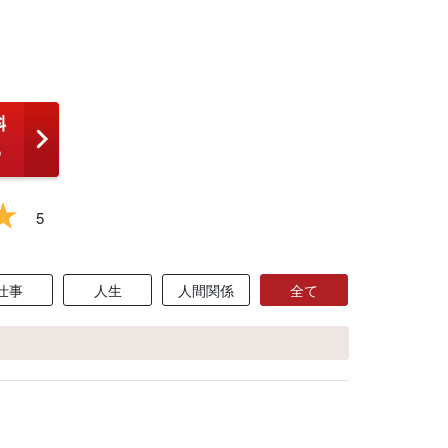
5
仕事
人生
人間関係
全て