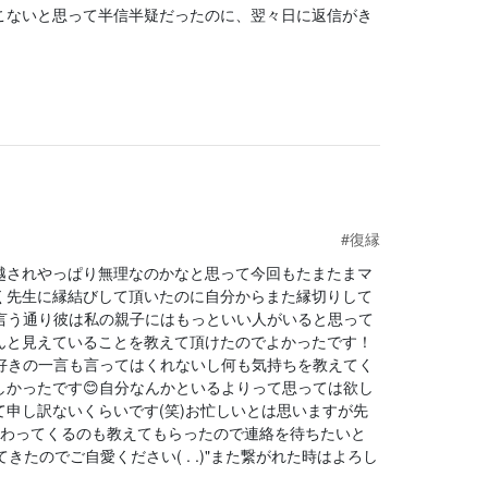
こないと思って半信半疑だったのに、翌々日に返信がき
#復縁
越されやっぱり無理なのかなと思って今回もたまたまマ
く先生に縁結びして頂いたのに自分からまた縁切りして
言う通り彼は私の親子にはもっといい人がいると思って
んと見えていることを教えて頂けたのでよかったです！
好きの一言も言ってはくれないし何も気持ちを教えてく
かったです😊自分なんかといるよりって思っては欲し
申し訳ないくらいです(笑)お忙しいとは思いますが先
変わってくるのも教えてもらったので連絡を待ちたいと
たのでご自愛ください( . .)"また繋がれた時はよろし