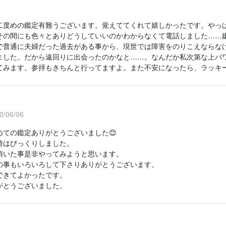
二度めの鑑定有難うございます。覚えててくれて嬉しかったです。やっ
その間にも色々とありどうしていいのかわからなくて電話しました……
で普通に夫婦だった過去がある事から、現世では障害をのりこえならな
ました。だから遠回りに出会ったのかなと……。なんだか私次第な上パ
てみます。参拝もきちんと行ってますよ。また不安になったら、ラッキ
/06/06
めての鑑定ありがとうございました😊
時はびっくりしました。
頂いた事是非やってみようと思います。
の事もいろいろして下さりありがとうございます。
できてよかったです。
がとうございました。