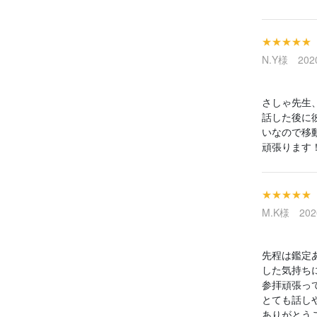
★★★★★
N.Y様 2020
さしゃ先生
話した後に
いなので移
頑張ります
★★★★★
M.K様 2020
先程は鑑定
した気持ち
参拝頑張っ
とても話し
ありがとうご