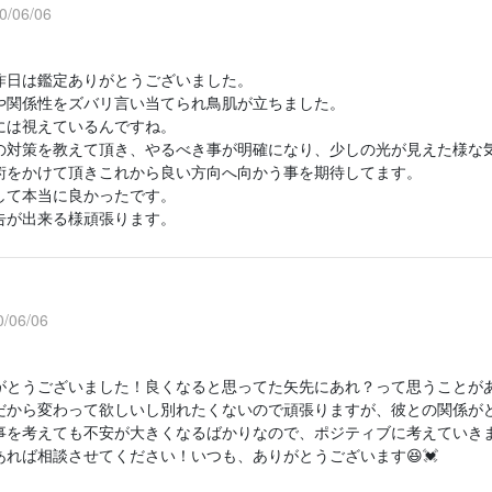
/06/06
昨日は鑑定ありがとうございました。
や関係性をズバリ言い当てられ鳥肌が立ちました。
には視えているんですね。
の対策を教えて頂き、やるべき事が明確になり、少しの光が見えた様な
術をかけて頂きこれから良い方向へ向かう事を期待してます。
して本当に良かったです。
告が出来る様頑張ります。
/06/06
がとうございました！良くなると思ってた矢先にあれ？って思うことが
だから変わって欲しいし別れたくないので頑張りますが、彼との関係が
事を考えても不安が大きくなるばかりなので、ポジティブに考えていき
あれば相談させてください！いつも、ありがとうございます😆💓