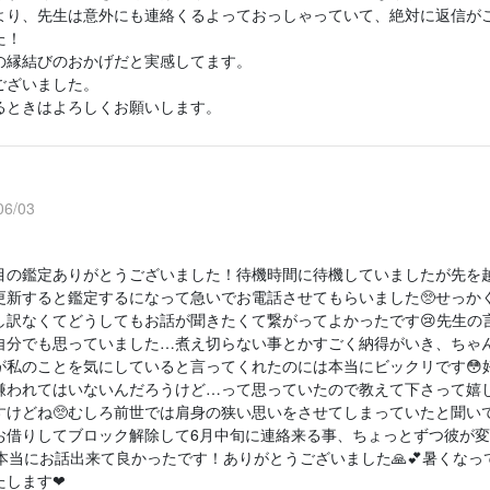
より、先生は意外にも連絡くるよっておっしゃっていて、絶対に返信が
た！
の縁結びのおかげだと実感してます。
ございました。
るときはよろしくお願いします。
6/03
目の鑑定ありがとうございました！待機時間に待機していましたが先を
更新すると鑑定するになって急いでお電話させてもらいました🥺せっか
し訳なくてどうしてもお話が聞きたくて繋がってよかったです😢先生の
自分でも思っていました…煮え切らない事とかすごく納得がいき、ちゃ
が私のことを気にしていると言ってくれたのには本当にビックリです😳
嫌われてはいないんだろうけど…って思っていたので教えて下さって嬉し
すけどね🥺むしろ前世では肩身の狭い思いをさせてしまっていたと聞いて
お借りしてブロック解除して6月中旬に連絡来る事、ちょっとずつ彼が
本当にお話出来て良かったです！ありがとうございました🙏💕暑くなってき
たします❤