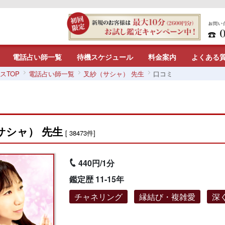
電話占い師一覧
待機スケジュール
料金案内
よくある
スTOP
電話占い師一覧
叉紗（サシャ） 先生
口コミ
サシャ） 先生
[ 38473件]
440円/1分
鑑定歴 11-15年
チャネリング
縁結び・複雑愛
深