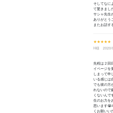
そしてなに
て驚きまし
サシャ先生
ありがとう
またお話す
★★★★★
H様 2020/0
先程は２回
イページを
しまって申
いる感じは
でも彼の方
れないので
くないんで
生のお力を
思います😭
くお願いい