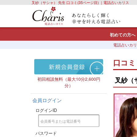
叉紗（サシャ） 先生 口コミ(35ページ目) ｜電話占いカリス
初めての方へ
電話占いカリ
口コミ
叉紗（
初回相談無料（最大10分2,600円
分）
会員ログイン
ログインID
パスワード