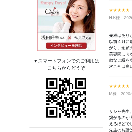
★★★★★
H.K様 2020
先程はあり
以前４月に
がり、念願
美容院に向
敵なご縁を
▼スマートフォンでのご利用は
次こそは良
こちらからどうぞ
★★★★★
M様 2020/0
サシャ先生
繋がるのが
えるほどで
先生のお話