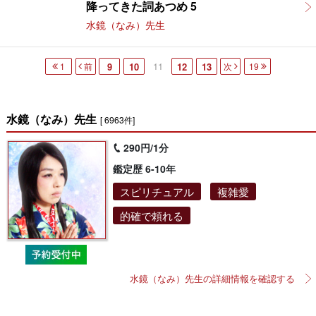
降ってきた詞あつめ 5
水鏡（なみ）先生
11
1
前
9
10
12
13
次
19
水鏡（なみ）先生
[ 6963件]
290円/1分
鑑定歴 6-10年
スピリチュアル
複雑愛
的確で頼れる
水鏡（なみ）先生の詳細情報を確認する