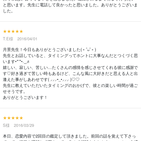
と思います。先生に電話して良かったと思いました。ありがとうございま
した。
★★★★★
T.E様 2016/04/01
月景先生！今日もありがとうございました(﹡ˆᴗˆ﹡)
先生とお話していると、タイミングってホントに大事なんだとつくづく思
います•*¨*•.¸¸♬
嬉しい、寂しい、苦しい…たくさんの感情を感じさせてくれる彼に感謝で
す♡好き過ぎて苦しい時もあるけど、こんな風に大好きだと思える人と出
逢えた事がしあわせです( ⸝⸝⸝•_•⸝⸝⸝ )♡♡
先生に教えていただいたタイミングのおかげで、彼との楽しい時間が過ご
せそうです。
ありがとうございます！
★★★★★
S様 2016/03/29
本日、恋愛内容で2回目の鑑定して頂きました。前回の話を覚えて下さっ