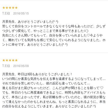
★★★★★
T.E様 2016/05/15
月景先生、ありがとうございました(^ ^)
苦しくて自分をコントロールできなくなりそうな時もあったけど、少しず
つ少しずつ変化して、やっとここまで来る事ができました✩⡱
先生にたくさん聞いてもらって、自分を保っていられました♡今ようや
く、離れていても気持ちを感じて安心していられるようになりました。ホ
ントに幸せです。ありがとうございました(^ ^)
★★★★★
T.E様 2016/05/09
月景先生、昨日は3回もありがとうございました！
いつの間にか素直な気持ちを伝える事を遠慮するようになってしまって…
それで自分を苦しめていたし、彼の反応も違っていたなんて…
逢える日がまた延びちゃったけど、こんどは声が聞けることを願って¨♡
でも、昨日のうちに再度連絡できるように、時間も内容もアドバイスもら
えて、本当によかったです。私が距離を作っていたのと、彼の状況が重な
って逢えなかったのかもしれませんね。もっと素直になれるように、本当
の自分を伝えるようにしていきます。ありがとうございました(^ ^)