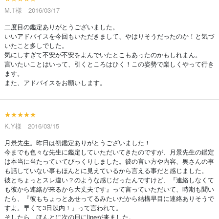
M.T様 2016/03/17
二度目の鑑定ありがとうございました。
いいアドバイスを今回もいただきまして、やはりそうだったのか！と気づ
いたこと多しでした。
気にしすぎて不安が不安をよんでいたとこもあったのかもしれまん。
言いたいことはいって、引くところはひく！この姿勢で楽しくやって行き
ます。
また、アドバイスをお願いします。
★★★★★
K.Y様 2016/03/15
月景先生。昨日は初鑑定ありがとうございました！
今までも色々な先生に鑑定していただいてきたのですが、月景先生の鑑定
は本当に当たっていてびっくりしました。彼の言い方や内容、奥さんの事
も話していない事もほんとに見えているから言える事だと感じました。
彼とちょっとスレ違い？のような感じだったんですけど、『連絡しなくて
も彼から連絡が来るから大丈夫です』って言っていただいて、時期も聞い
たら、『彼もちょっとあせってるみたいだから結構早目に連絡ありそうで
すよ。早くて3日以内！』って言われて。
そしたら、ほんとに次の日にlineが来ました。