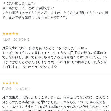
りに思い出しました¨̮♡
今日楽になって、改めて感謝です♡
またお電話はさせてもらうと思いますが、たくさん心配してもらったお陰
で、また幸せな気持ちになれました♡(°´ ˘ `°)/
★★★★★
T.E様 2016/04/12
月景先生(^.^)昨日は2度もありがとうございました( *ˊᵕˋ)✩‧₊
やっぱり彼は忙しくて疲れてるんでしょうね…(T_T)まだ続きの返事はき
ていないけど、少しでもやり取りできると落ち着きます¨♡いったん、15
日まではなんとかがんばりますねᕙ( ˙-˙ )ᕗ♡日にちの目標があった方がが
んばれます。ありがとうございます☆
★★★★★
R.M様 2016/04/12
月景先生先日はありがとうございました。何も話してないのに、こんなに
分かるのだと本当に凄いと思いました。これから先々のこと今の現状も、
知ってるだけに先生からのお話は本物だと次から次へと伝えられたことが