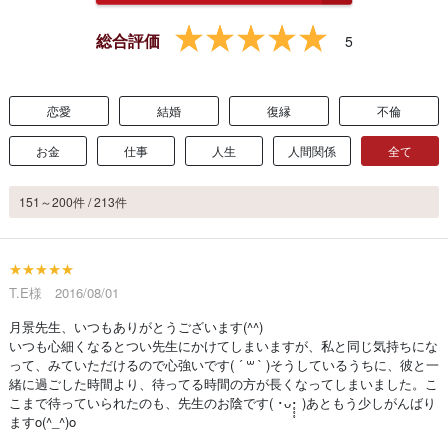
総合評価
5
恋愛
結婚
復縁
不倫
お金
仕事
人生
人間関係
全て
151～200件 / 213件
★★★★★
T.E様 2016/08/01
月景先生、いつもありがとうございます(^^)
いつも心細くなるとつい先生にかけてしまいますが、私と同じ気持ちにな
って、みていただけるので心強いです( ´ ꒳ ` )そうしているうちに、彼と一
緒に過ごした時間より、待ってる時間の方が長くなってしまいました。こ
こまで待っていられたのも、先生のお陰です( ･ᴗ･̥̥̥ )あともう少しがんばり
ますo(^_^)o