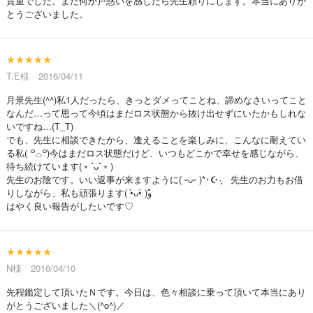
貴重でした。また何か戸惑いを感じたら先生頼りにします。本当にありが
とうございました。
★★★★★
T.E様 2016/04/11
月景先生(^^)私1人だったら、きっとダメってことね、諦めなさいってこと
なんだ…って思って今頃はまだロス状態から抜け出せずにいたかもしれな
いですね…(T_T)
でも、先生に相談できたから、逢えることを楽しみに、こんなに耐えてい
る私( ꒪⌓꒪)今はまだロス状態だけど、いつもどこかで幸せを感じながら、
待ち続けています(﹡ˆᴗˆ﹡)
先生のお陰です。いい返事が来ますように( ᵕᴗᵕ )*･☪·̩͙ 先生のお力もお借
りしながら、私も頑張ります( •̀ᴗ•́ )و ̑̑
はやく良い報告がしたいです♡
★★★★★
N様 2016/04/10
先程鑑定して頂いたＮです。今日は、色々相談に乗って頂いて本当にあり
がとうございました＼(^o^)／