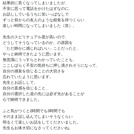
結果的に長くなってしまいましたが、
不安に思って電話をかけたはずなのに、
お話ししているうちに笑いっぱなしで
ずっと前からの友人のような錯覚を持つくらい
楽しい時間になってしまいました（笑）。
先生のスピリチュアル度が高いので、
どうしてそうなっているのか、の原因を
「ただ静かに感じればいい」ことだったと、
やっと納得できたように思います。
無意識にうっすらとわかっていたことも、
ここしばらく不安の気持ちに押し潰されそうになって、
自分の感覚を信じることの大切さを
忘れていたように思います。
先生とお話しして、
自分の直感を信じること、
自分の選択した道の先には必ず光があることが
心で納得できました。
ふと気がつくと2時間でも3時間でも
そのまま話し込んでしまいそうなくらい
明るくて楽しいお話をしてくださいました。
先生もお体大切になさってくださいね。