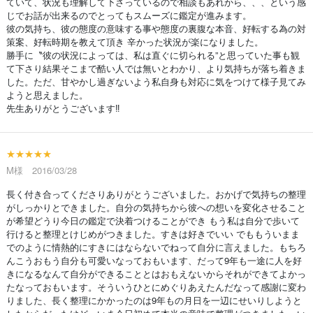
ていて、状況も理解して下さっているので相談もあれから、、、という感
じでお話が出来るのでとってもスムーズに鑑定が進みます。
彼の気持ち、彼の態度の意味する事や態度の裏腹な本音、好転する為の対
策案、好転時期を教えて頂き 辛かった状況が楽になりました。
勝手に〝彼の状況によっては、私は直ぐに切られる”と思っていた事も観
て下さり結果そこまで酷い人では無いとわかり、より気持ちが落ち着きま
した。ただ、甘やかし過ぎないよう私自身も対応に気をつけて様子見てみ
ようと思えました。
先生ありがとうございます‼
★★★★★
M様 2016/03/28
長く付き合ってくださりありがとうございました。おかげで気持ちの整理
がしっかりとできました。自分の気持ちから彼への想いを変化させること
が希望どうり今日の鑑定で決着つけることができ もう私は自分で歩いて
行けると整理とけじめがつきました。すきは好きでいい でももういまま
でのように情熱的にすきにはならないでねって自分に言えました。もちろ
んこうおもう自分も可愛いなっておもいます、だって9年も一途に人を好
きになるなんて自分ができることとはおもえないからそれができてよかっ
たなっておもいます。そういうひとにめぐりあえたんだなって感謝に変わ
りました、長く整理にかかったのは9年もの月日を一辺にせいりしようと