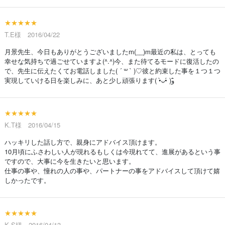
★★★★★
T.E様 2016/04/22
月景先生、今日もありがとうございましたm(__)m最近の私は、とっても
幸せな気持ちで過ごせていますよ(^.^)今、また待てるモードに復活したの
で、先生に伝えたくてお電話しました( ´ ꒳ ` )♡彼と約束した事を１つ１つ
実現していける日を楽しみに、あと少し頑張ります( •̀ᴗ•́ )و ̑̑
★★★★★
K.T様 2016/04/15
ハッキリした話し方で、親身にアドバイス頂けます。
10月頃にふさわしい人が現れるもしくは今現れてて、進展があるという事
ですので、大事に今を生きたいと思います。
仕事の事や、憧れの人の事や、パートナーの事をアドバイスして頂けて嬉
しかったです。
★★★★★
K.S様 2016/04/13