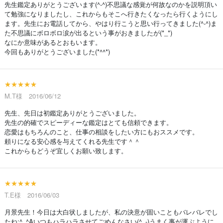
先生鑑定ありがとうございます(^-^)不思議な感覚が何故なのかを説明頂い
て勉強になりましたし、これからもそこへ行きたくなったら行くようにし
ます。先生にお電話してから、やはり行こうと思い行ってきました(^-^)ま
た不思議にボロボロ涙が出るという事がおきましたが(*_*)
なにか意味があるとおもいます。
今回もありがとうございました(*^^*)
★★★★★
M.T様 2016/06/12
先生、先日は初鑑定ありがとうございました。
先生の的確でスピーディーな鑑定はとても信頼できます。
恋愛はもちろんのこと、仕事の相談をしたい方にもおススメです。
頼りになる安心感を与えてくれる先生です＾＾
これからもどうぞ宜しくお願い致します。
★★★★★
T.E様 2016/06/03
月景先生！今日は大白状しましたが、私の決意が固いこともバレバレでし
たね;^_^Aいつもハラハラさせてごめんなさい(^_-)うまく事が運ぶように