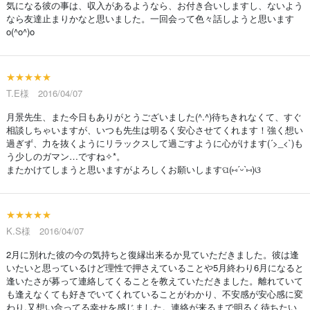
気になる彼の事は、収入があるようなら、お付き合いしますし、ないよう
なら友達止まりかなと思いました。一回会って色々話しようと思います
o(^o^)o
★★★★★
T.E様 2016/04/07
月景先生、また今日もありがとうございました(^.^)待ちきれなくて、すぐ
相談しちゃいますが、いつも先生は明るく安心させてくれます！強く想い
過ぎず、力を抜くようにリラックスして過ごすように心がけます(´>_<`)も
う少しのガマン…ですね✧*。
またかけてしまうと思いますがよろしくお願いしますପ(⑅ˊᵕˋ⑅)ଓ
★★★★★
K.S様 2016/04/07
2月に別れた彼の今の気持ちと復縁出来るか見ていただきました。彼は逢
いたいと思っているけど理性で押さえていることや5月終わり6月になると
逢いたさが募って連絡してくることを教えていただきました。離れていて
も逢えなくても好きでいてくれていることがわかり、不安感が安心感に変
わり.又想い合ってる幸せを感じました。連絡が来るまで明るく待ちたい