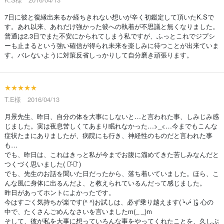
7日に彼と復縁出来るか経ちきれない想いが辛く初鑑定して頂いたK.Sで
す。あれ以来、あれだけ強かった彼への執着が不思議と無くなりました。
普通は2.3日でまた不安にかられてしまう私ですが、ふっとこれでジプシ
ーも止まるという強い確信が得られ未来を楽しみに待つことが出来ていま
す。バレないように対策反省しっかりして自分磨き頑張ります。
★★★★★
T.E様 2016/04/13
月景先生、昨日、自分の体を大事にしないと…と言われた事、しみじみ感
じました。実は夜息苦しくてあまり眠れなかった…>_<…今までもこんな
症状たまにありましたが、病院にも行き、神経性のものだと言われた事
も…
でも、昨日は、これはきっと私が今までお腹に溜めてきた苦しみなんだと
つくづく思いました( ･᷄-･᷅ )
でも、先生のお話を聞いた日だったから、落ち着いていました。ほら、こ
んな風に身体に出るんだよ、と教えられているんだって感じました。
昨日があってホントによかったです。
今はすごく気持ちが楽です(^ ^)お試しは、必ず乗り越えます( •̀ᴗ•́ )و ̑̑心の
中で、たくさんごめんなさいを言いましたm(_ _)m
そして、彼が私を大事に想っていろんな事をやってくれたことを、久しぶ