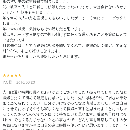
娘の習い事の教室移籍で相談しました。
前の教室の先生と和解して移籍したかったのですが、今は会わない方がよ
いとｱﾄﾞﾊﾞｲｽをもらいました。
娘を含め３人の方を霊視してもらいましたが、すごく当たっててビックリ
しました。
娘の今の状況、気持ちもその通りだと思います。
私はサポートする側なので押し付けずに色々な道があることを娘に伝えて
いきたいです。
月景先生は、とても親身に相談を聞いてくれて、納得のいく鑑定、的確な
ｱﾄﾞﾊﾞｲｽ、すごく頼りになります。
また何かありましたら連絡したいと思います。
★★★★★
Y.S様 2016/06/20
先日は遅い時間に長々とありがとうございました！振られてしまった彼と
復縁したくて初めて鑑定をお願いしました。先生は私が話して居ない部分
まで当てられてしまい、自分がいけなかったなと痛感しました。今は自由
にさせておけばそのうち寂しくなって復縁出来ると思うわよ！とおっしゃ
ってくださったのでそれを信じて待ちたいと思います。連絡も早ければ今
月中にでもくるんじゃない？との事なので、どんな事を連絡してくるのか
も気になりますが今は自分の為に時間を使いたいと思います！！また、不