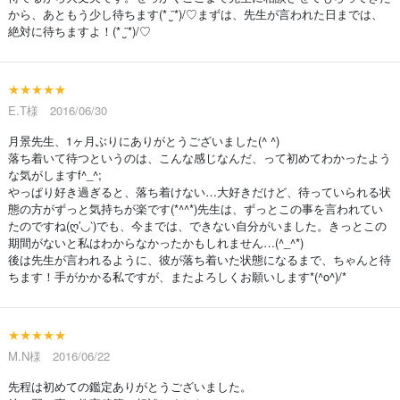
から、あともう少し待ちます(* ¨̮*)/♡まずは、先生が言われた日までは、
絶対に待ちますよ！(* ¨̮*)/♡
★★★★★
E.T様 2016/06/30
月景先生、1ヶ月ぶりにありがとうございました(^ ^)
落ち着いて待つというのは、こんな感じなんだ、って初めてわかったよう
な気がしますf^_^;
やっぱり好き過ぎると、落ち着けない…大好きだけど、待っていられる状
態の方がずっと気持ちが楽です(*^^*)先生は、ずっとこの事を言われてい
たのですね(ღ′◡‵)でも、今までは、できない自分がいました。きっとこの
期間がないと私はわからなかったかもしれません…(^_^*)
後は先生が言われるように、彼が落ち着いた状態になるまで、ちゃんと待
ちます！手がかかる私ですが、またよろしくお願いします*(^o^)/*
★★★★★
M.N様 2016/06/22
先程は初めての鑑定ありがとうございました。