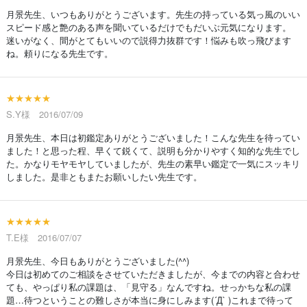
月景先生、いつもありがとうございます。先生の持っている気っ風のいい
スピード感と艶のある声を聞いているだけでもだいぶ元気になります。
迷いがなく、間がとてもいいので説得力抜群です！悩みも吹っ飛びます
ね。頼りになる先生です。
★★★★★
S.Y様 2016/07/09
月景先生、本日は初鑑定ありがとうございました！こんな先生を待ってい
ました！と思った程、早くて鋭くて、説明も分かりやすく知的な先生でし
た。かなりモヤモヤしていましたが、先生の素早い鑑定で一気にスッキリ
しました。是非ともまたお願いしたい先生です。
★★★★★
T.E様 2016/07/07
月景先生、今日もありがとうございました(^^)
今日は初めてのご相談をさせていただきましたが、今までの内容と合わせ
ても、やっぱり私の課題は、「見守る」なんですね。せっかちな私の課
題…待つということの難しさが本当に身にしみます(´Д` )これまで待って