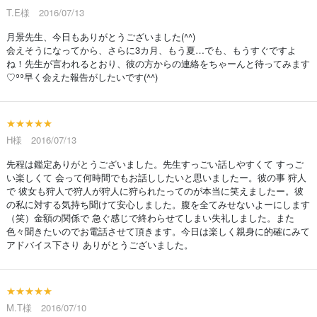
T.E様 2016/07/13
月景先生、今日もありがとうございました(^^)
会えそうになってから、さらに3カ月、もう夏…でも、もうすぐですよ
ね！先生が言われるとおり、彼の方からの連絡をちゃーんと待ってみます
♡ʾʾ早く会えた報告がしたいです(^^)
★★★★★
H様 2016/07/13
先程は鑑定ありがとうございました。先生すっごい話しやすくて すっご
い楽しくて 会って何時間でもお話ししたいと思いましたー。彼の事 狩人
で 彼女も狩人で狩人が狩人に狩られたってのが本当に笑えましたー。彼
の私に対する気持ち聞けて安心しました。腹を全てみせないよーにします
（笑）金額の関係で 急ぐ感じで終わらせてしまい失礼しました。また
色々聞きたいのでお電話させて頂きます。今日は楽しく親身に的確にみて
アドバイス下さり ありがとうございました。
★★★★★
M.T様 2016/07/10