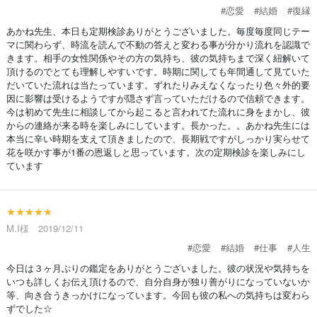
#恋愛
#結婚
#復縁
あかね先生、本日も定期検診ありがとうございました。毎度毎度同じテー
マに関わらず、時流を読んで不動の答えと変わる事が分かり流れを認識で
きます。相手の女性関係やその方の気持ち、彼の気持ちまで深く紐解いて
頂けるのでとても理解しやすいです。時期に関しても年間通して見ていた
だいていた流れは当たっています。ずれたりみえなくなったり色々外的要
因に影響は受けるようですが隠さず言っていただけるので信頼できます。
今は初めて先生に相談してから起こると言われてた流れに身をまかし、彼
からの連絡が来る時を楽しみにしています。長かった。。あかね先生には
本当に辛い時期を支えて頂きましたので、長期戦ですがしっかり実らせて
花を咲かす事が1番の恩返しと思っています。次の定期検診を楽しみにし
ています
★★★★★
M.I様 2019/12/11
#恋愛
#結婚
#仕事
#人生
今日は３ヶ月ぶりの鑑定をありがとうございました。彼の状況や気持ちを
いつも詳しくお伝え頂けるので、自分自身が独り善がりになっていないか
等、向き合うきっかけになっています。今回も彼の私への気持ちは変わら
ずでした☆