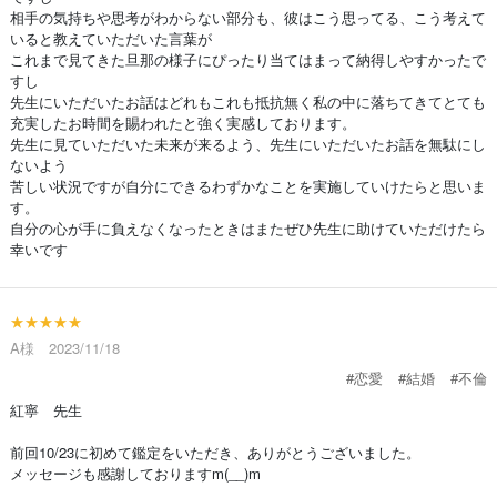
相手の気持ちや思考がわからない部分も、彼はこう思ってる、こう考えて
いると教えていただいた言葉が
これまで見てきた旦那の様子にぴったり当てはまって納得しやすかったで
すし
先生にいただいたお話はどれもこれも抵抗無く私の中に落ちてきてとても
充実したお時間を賜われたと強く実感しております。
先生に見ていただいた未来が来るよう、先生にいただいたお話を無駄にし
ないよう
苦しい状況ですが自分にできるわずかなことを実施していけたらと思いま
す。
自分の心が手に負えなくなったときはまたぜひ先生に助けていただけたら
幸いです
★★★★★
A様 2023/11/18
#恋愛
#結婚
#不倫
紅寧 先生
前回10/23に初めて鑑定をいただき、ありがとうございました。
メッセージも感謝しておりますm(__)m