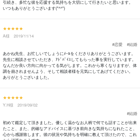
引続き、多忙な彼を応援する気持ちを大切にして行きたいと思います。
いつもありがとうございます(*^^*)
★★★★★
A様 2019/11/14
#恋愛
#結婚
あかね先生、お忙しいでしょうにﾒｰﾙをくださりありがとうございます。
先生に相談させていただき、ｱﾄﾞﾊﾞｲｽしてもらった事を実行しています。
なんだか良い方向に向かってる気がします。これから寒くなりますが、体
調を崩されませんよう、そして相談者様を元気にしてあげてください。
ありがとうございました。
★★★★★
Y.H様 2019/09/02
#結婚
初めて鑑定して頂きました。優しく温かなお人柄で何でも話すことが出来
たこと、また、的確なアドバイスに基づき前向きな気持ちになれたこと、
心から感謝致します。彼の状況や気持ちを明確に教えて頂けたので、これ