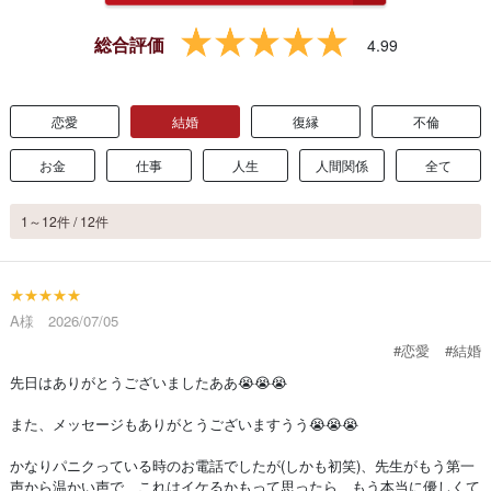
総合評価
4.99
恋愛
結婚
復縁
不倫
お金
仕事
人生
人間関係
全て
1～12件 / 12件
★★★★★
A様 2026/07/05
#恋愛
#結婚
先日はありがとうございましたああ😭😭😭
また、メッセージもありがとうございますうう😭😭😭
かなりパニクっている時のお電話でしたが(しかも初笑)、先生がもう第一
声から温かい声で、これはイケるかもって思ったら、もう本当に優しくて