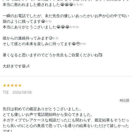
本当に救われました癒されました😭😭😭✨️✨️✨️
一瞬のお電話でしたが、未だ先生の優しいあったかいお声が心の中で匂い
袋のように残ってます😭✨️✨️
本当にありがとうございました😭😭😭✨️✨️✨️
彼からの連絡待ってみます🥲✨️✨️
そして彼との未来を楽しみに待ってます😭🥹✨️✨️
暑くなると思いますのでどうか先生もご自愛くださいね🥰
大好きです😆🎶
★★★★★
T様 2024/08/08
#結婚
先日は初めての鑑定ありがとうございました。
とても優しいお声で電話開始時から安心できました。
ネガティブでレアケースな相談だったにも関わらず、鑑定結果もそうだっ
たら良いのにと心の奥底で思っている通りの結果をいただけて嬉しかった
ですし