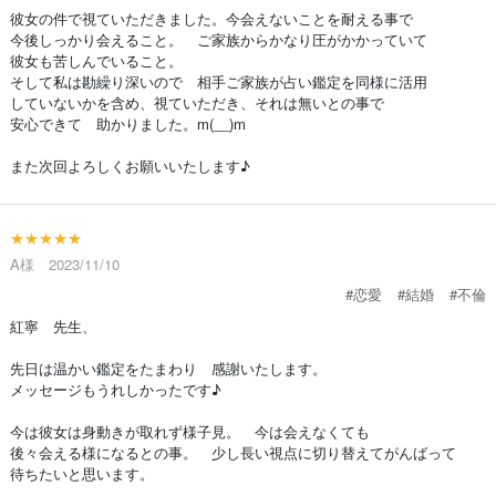
彼女の件で視ていただきました。今会えないことを耐える事で
今後しっかり会えること。 ご家族からかなり圧がかかっていて
彼女も苦しんでいること。
そして私は勘繰り深いので 相手ご家族が占い鑑定を同様に活用
していないかを含め、視ていただき、それは無いとの事で
安心できて 助かりました。m(__)m
また次回よろしくお願いいたします♪
★★★★★
A様 2023/11/10
#恋愛
#結婚
#不倫
紅寧 先生、
先日は温かい鑑定をたまわり 感謝いたします。
メッセージもうれしかったです♪
今は彼女は身動きが取れず様子見。 今は会えなくても
後々会える様になるとの事。 少し長い視点に切り替えてがんばって
待ちたいと思います。