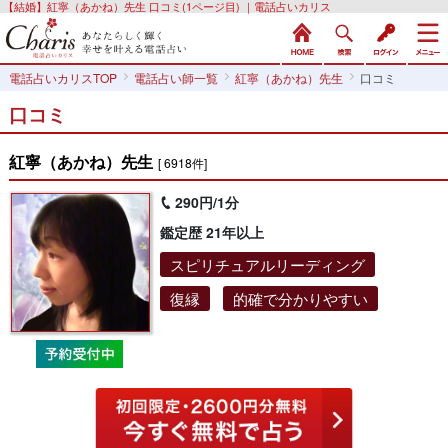
【結婚】紅寧（あかね）先生 口コミ(1ページ目) ｜電話占いカリス
電話占いカリスTOP
電話占い師一覧
紅寧（あかね）先生
口コミ
口コミ
紅寧（あかね）先生
[ 6918件]
290円/1分
鑑定歴 21年以上
スピリチュアルリーディング
復縁
的確で分かりやすい