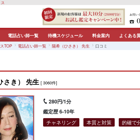
リス
電話占い師一覧
待機スケジュール
料金案内
よくある
スTOP
電話占い師一覧
陽希（ひさき） 先生
口コミ
ひさき） 先生
[ 3060件]
280円/1分
鑑定歴 6-10年
チャネリング
本質と対策
的確で