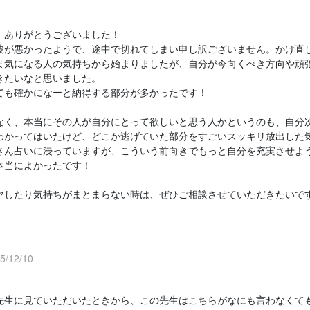
、ありがとうございました！
波が悪かったようで、途中で切れてしまい申し訳ございません。かけ直し
ま気になる人の気持ちから始まりましたが、自分が今向くべき方向や頑
きたいなと思いました。
ても確かになーと納得する部分が多かったです！
なく、本当にその人が自分にとって欲しいと思う人かというのも、自分
わかってはいたけど、どこか逃げていた部分をすごいスッキリ放出した
さん占いに浸っていますが、こういう前向きでもっと自分を充実させよ
本当によかったです！
ヤしたり気持ちがまとまらない時は、ぜひご相談させていただきたいで
/12/10
先生に見ていただいたときから、この先生はこちらがなにも言わなくて