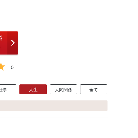
5
仕事
人生
人間関係
全て