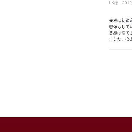
I.K様 2019/
先程は初鑑
想像もして
悪感は捨て
ました。心よ