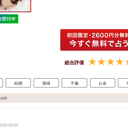
総合評価
結婚
復縁
不倫
お金
10件
6/08/05