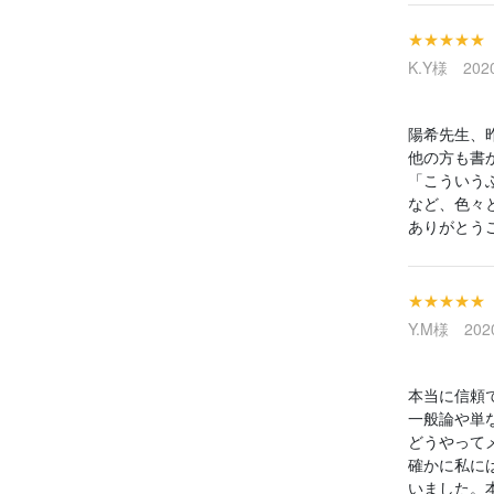
★★★★★
K.Y様 2020
陽希先生、
他の方も書
「こういう
など、色々
ありがとう
★★★★★
Y.M様 2020
本当に信頼
一般論や単
どうやって
確かに私に
いました。