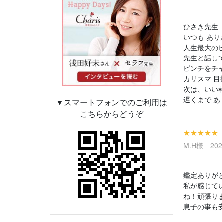
ひさき先生
いつも あ
人生最大の
先生と話し
ピンチをチャ
カリスマ 目
次は、いい
遅くまで 
▼スマートフォンでのご利用は
こちらからどうぞ
★★★★★
M.H様 2023
鑑定ありが
私が感じて
ね！頑張り
息子の事も