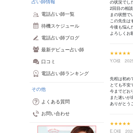
占い師情報
の状況でし
2回目の相
電話占い師一覧
まの状態で
この先生は
待機スケジュール
今後も悩ん
よろしくお願
電話占い師ブログ
最新デビュー占い師
★★★★★
Y.O様 2025
口コミ
電話占い師ランキング
先程は初め
とても不安
その他
今までどお
また迷いが
よくある質問
ありがとう
お問い合わせ
★★★★★
E.O様 2023