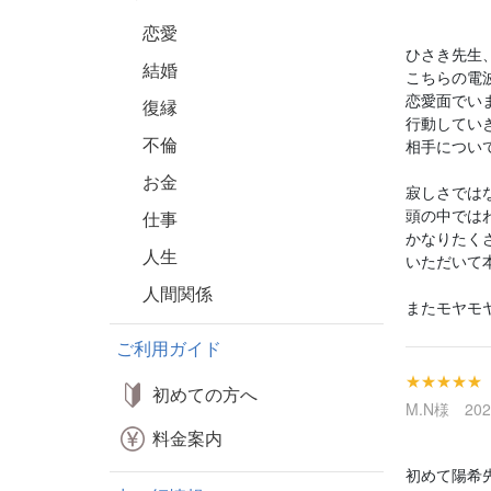
恋愛
ひさき先生
結婚
こちらの電
恋愛面でい
復縁
行動してい
不倫
相手につい
お金
寂しさでは
頭の中では
仕事
かなりたく
人生
いただいて
人間関係
またモヤモ
ご利用ガイド
★★★★★
初めての方へ
M.N様 2025
料金案内
初めて陽希