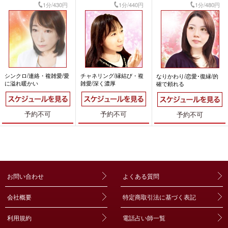
1分/430円
1分/440円
1分/480円
シンクロ/連絡・複雑愛/愛
チャネリング/縁結び・複
なりかわり/恋愛･復縁/的
に溢れ暖かい
雑愛/深く濃厚
確で頼れる
予約不可
予約不可
予約不可
お問い合わせ
よくある質問
会社概要
特定商取引法に基づく表記
利用規約
電話占い師一覧