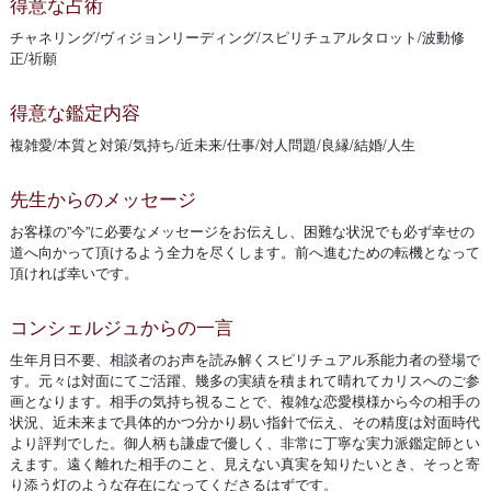
得意な占術
チャネリング/ヴィジョンリーディング/スピリチュアルタロット/波動修
正/祈願
得意な鑑定内容
複雑愛/本質と対策/気持ち/近未来/仕事/対人問題/良縁/結婚/人生
先生からのメッセージ
お客様の”今”に必要なメッセージをお伝えし、困難な状況でも必ず幸せの
道へ向かって頂けるよう全力を尽くします。前へ進むための転機となって
頂ければ幸いです。
コンシェルジュからの一言
生年月日不要、相談者のお声を読み解くスピリチュアル系能力者の登場で
す。元々は対面にてご活躍、幾多の実績を積まれて晴れてカリスへのご参
画となります。相手の気持ち視ることで、複雑な恋愛模様から今の相手の
状況、近未来まで具体的かつ分かり易い指針で伝え、その精度は対面時代
より評判でした。御人柄も謙虚で優しく、非常に丁寧な実力派鑑定師とい
えます。遠く離れた相手のこと、見えない真実を知りたいとき、そっと寄
り添う灯のような存在になってくださるはずです。