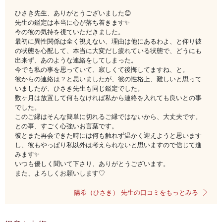
ひさき先生、ありがとうございました😊
先生の鑑定は本当に心が落ち着きます✨
今の彼の気持を視ていただきました。
最初に異性関係は全く視えない、理由は他にあるわよ、と仰り彼
の状態を心配して、本当に大変だし疲れている状態で、どうにも
出来ず、あのような連絡をしてしまった。
今でも私の事を思っていて、寂しくて後悔してますね、と。
彼からの連絡は？と思いましたが、彼の性格上、難しいと思って
いましたが、ひさき先生も同じ鑑定でした。
数ヶ月は放置して何もなければ私から連絡を入れても良いとの事
でした。
このご縁はそんな簡単に切れるご縁ではないから、大丈夫です。
との事、すごく心強いお言葉です。
彼とまた再会できた時には何も触れず温かく迎えようと思います
し、彼もやっぱり私以外は考えられないと思いますので信じて進
みます✨
いつも優しく聞いて下さり、ありがとうございます。
また、よろしくお願いします♡
陽希（ひさき） 先生の口コミをもっとみる