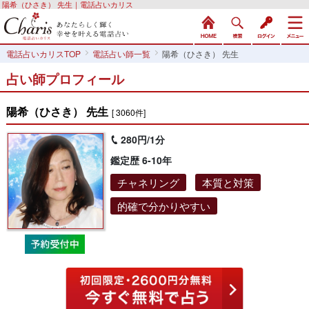
陽希（ひさき） 先生｜電話占いカリス
電話占いカリスTOP
電話占い師一覧
陽希（ひさき） 先生
占い師プロフィール
陽希（ひさき） 先生
[ 3060件]
280円/1分
鑑定歴 6-10年
チャネリング
本質と対策
的確で分かりやすい