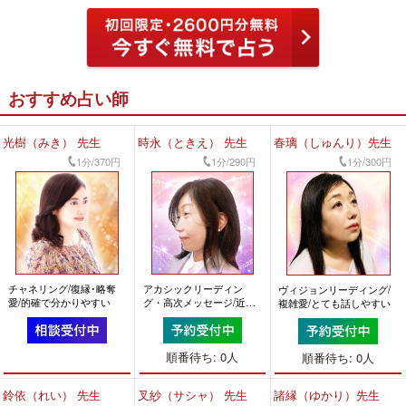
おすすめ占い師
光樹（みき） 先生
時永（ときえ） 先生
春璃（しゅんり）先生
1分/370円
1分/290円
1分/300円
チャネリング/復縁･略奪
アカシックリーディン
ヴィジョンリーディング/
愛/的確で分かりやすい
グ・高次メッセージ/近未
複雑愛/とても話しやすい
来/的確で分かりやすい
順番待ち: 0人
順番待ち: 0人
鈴依（れい） 先生
叉紗（サシャ） 先生
諸縁（ゆかり）先生