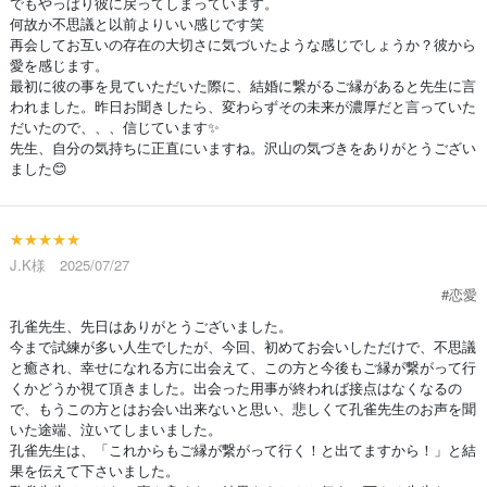
でもやっぱり彼に戻ってしまっています。
何故か不思議と以前よりいい感じです笑
再会してお互いの存在の大切さに気づいたような感じでしょうか？彼から
愛を感じます。
最初に彼の事を見ていただいた際に、結婚に繋がるご縁があると先生に言
われました。昨日お聞きしたら、変わらずその未来が濃厚だと言っていた
だいたので、、、信じています✨
先生、自分の気持ちに正直にいますね。沢山の気づきをありがとうござい
ました😊
★★★★★
J.K様 2025/07/27
#恋愛
孔雀先生、先日はありがとうございました。
今まで試練が多い人生でしたが、今回、初めてお会いしただけで、不思議
と癒され、幸せになれる方に出会えて、この方と今後もご縁が繋がって行
くかどうか視て頂きました。出会った用事が終われば接点はなくなるの
で、もうこの方とはお会い出来ないと思い、悲しくて孔雀先生のお声を聞
いた途端、泣いてしまいました。
孔雀先生は、「これからもご縁が繋がって行く！と出てますから！」と結
果を伝えて下さいました。