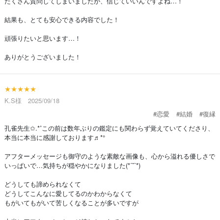
たくさん質問してしまいましたが、信じていいんですよね…！
結果も、とても安心できる内容でした！
頑張りたいと思います…！
ありがとうございました！
★★★★★
K.S様 2025/09/18
#恋愛
#結婚
#復縁
孔雀先生✩.*˚この前は数年ぶりの鑑定にも関わらず覚えていてくださり、
本当に本当に感謝しております♬*°
アフターメッセージも御守のような素敵な画像も、心から溢れる優しさで
いっぱいで…気持ちが穏やかになりました(*ˊ˘ˋ*)
どうしても諦められなくて
どうしてこんなに愛してるのかわからなくて
もがいてもがいて苦しくなることが多いですが