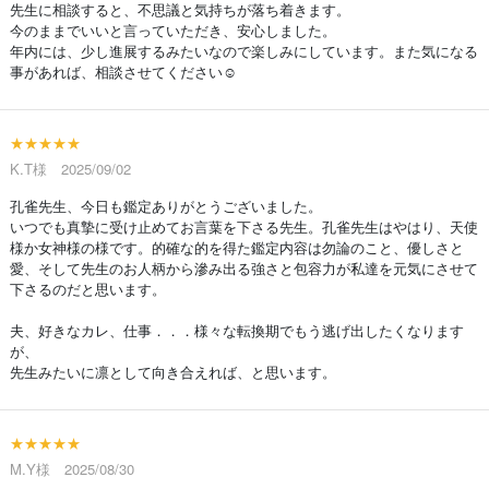
先生に相談すると、不思議と気持ちが落ち着きます。
今のままでいいと言っていただき、安心しました。
年内には、少し進展するみたいなので楽しみにしています。また気になる
事があれば、相談させてください☺️
★★★★★
K.T様 2025/09/02
孔雀先生、今日も鑑定ありがとうございました。
いつでも真摯に受け止めてお言葉を下さる先生。孔雀先生はやはり、天使
様か女神様の様です。的確な的を得た鑑定内容は勿論のこと、優しさと
愛、そして先生のお人柄から滲み出る強さと包容力が私達を元気にさせて
下さるのだと思います。
夫、好きなカレ、仕事．．．様々な転換期でもう逃げ出したくなります
が、
先生みたいに凛として向き合えれば、と思います。
★★★★★
M.Y様 2025/08/30