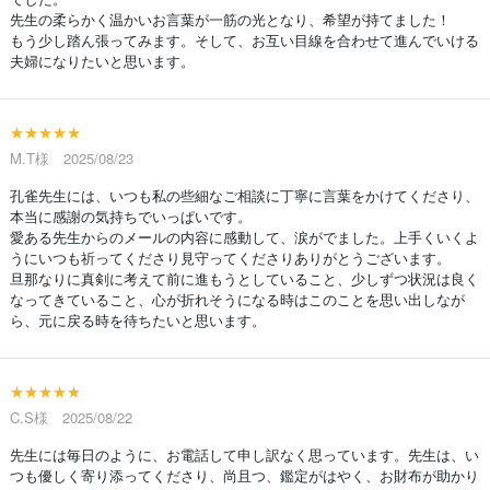
先生の柔らかく温かいお言葉が一筋の光となり、希望が持てました！
もう少し踏ん張ってみます。そして、お互い目線を合わせて進んでいける
夫婦になりたいと思います。
★★★★★
M.T様 2025/08/23
孔雀先生には、いつも私の些細なご相談に丁寧に言葉をかけてくださり、
本当に感謝の気持ちでいっぱいです。
愛ある先生からのメールの内容に感動して、涙がでました。上手くいくよ
うにいつも祈ってくださり見守ってくださりありがとうございます。
旦那なりに真剣に考えて前に進もうとしていること、少しずつ状況は良く
なってきていること、心が折れそうになる時はこのことを思い出しなが
ら、元に戻る時を待ちたいと思います。
★★★★★
C.S様 2025/08/22
先生には毎日のように、お電話して申し訳なく思っています。先生は、い
つも優しく寄り添ってくださり、尚且つ、鑑定がはやく、お財布が助かり