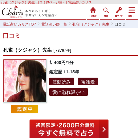
孔雀（クジャク）先生 口コミ(3ページ目) ｜電話占いカリス
電話占いカリスTOP
電話占い師一覧
孔雀（クジャク）先生
口コミ
口コミ
孔雀（クジャク）先生
[ 78767件]
400円/1分
鑑定歴 11-15年
波動読み
複雑愛
愛に溢れ温かい