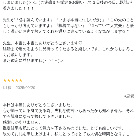
しまいました( > <。)ご迷惑また鑑定をお願いして３日後の今日…既読が
着きました！！！
先生が『必ず読んでいます』『いまは本当に忙しいだけ』『この先のこと
もしっかり考えていますよ』『執着ではない』『待っていて大丈夫』と優
しく温かいお声で教えてくれた通りに進んでいるような気がします✩.*˚、
先生、本当に本当にありがとうございます♡
結婚まで進めるように見待ってくださると嬉しいです。これからもよろし
くお願いします。
また鑑定に並びますね(﹡ˆ﹀ˆ﹡)♡
★★★★★
I.T様 2025/09/20
#恋愛
本日は本当にありがとうございました。
心が弱っている身である為、失礼な物言いもあったかも知れません。それ
でも親身になって接して下さいました。
感謝しかありません。
鑑定結果も私にとって気力を下さるものでした。とても嬉しいです。
改めてお礼を申し上げます。私にとってはとても大切な時間となりまし