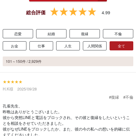
総合評価
4.99
恋愛
結婚
復縁
不倫
お金
仕事
人生
人間関係
全て
101～150件 / 2,929件
★★★★★
H.K様 2025/09/28
#復縁
#不倫
孔雀先生、
昨晩はありがとうございました。
彼から突然LINEと電話をブロックされ、その彼と復縁をしたいというこ
とを相談をさせていただきました。
彼がなぜLINEをブロックしたか、また、彼の今の私への想いを的確に伝
えてくださいました。