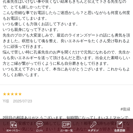
孔雀先生はいけない事や良くない結果もきちんと伝えて下さる先生なの
で、とても嬉しかったです。
こんな些細な事でお電話したらご迷惑かしら？と思いながらも何度も何度
もお電話してしまいます。
いつも優しくも力強くお話して下さいます。
いつも親身になって下さいます。
先生のブログも大変楽しみで、最近のライオンズゲートの話にも勇気を頂
きました。瞑想をして魂を整え、良いエネルギーをたくさん受け取れるよ
うに頑張って行きます。
悩んで苦しい時に孔雀先生のお声を聞くだけで元気になれるので、先生か
らも良いエネルギーを送って頂けるんだと思います。出会えた素晴らしい
方とご縁が繋がって行くように私も自分磨きをして行きます。
いつも支えて下さいまして、本当にありがとうございます。これからもよ
ろしくお願いします。
★★★★★
Y様 2025/07/23
#復縁
2回目の相談ありがとうございます。短時間になってしまいスミマセンで
した！不安感でまた、連絡してしまいました！相手の気持ちが変わってな
いかすごい気になってしまい！また本当にあなたのことが好きですよと言