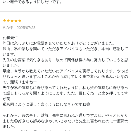
いい報告できるようにしたいです。
★★★★★
R.A様 2025/07/28
孔雀先生
昨日は久しぶりにお電話させていただきありがとうございました。
沢山、私の話しを聞いていただきアドバイスもいただき、本当に感謝して
います。
先生のお言葉で気付きもあり、改めて関係修復の為に努力していこうと思
いました。
早速、今朝から教えていただいたアドバイスを実行しております。やっぱ
りちょっと違いますね！これからも続けていく事で変化があるみたいなの
で、頑張りますねー
先生が私の気持ちに寄り添ってくれたように、私も娘の気持ちに寄り添っ
て話しもしっかり聞くようにします。ただ、優しくねーと念を押してです
が笑
私も同じように優しく言うようにしなきゃですね😆
それから、彼の事も。以前、先生に言われた通りですよね。やっとわかり
ました😅好きなら諦めなきゃいいじゃないと先生に言われたのに一度諦め
ました。