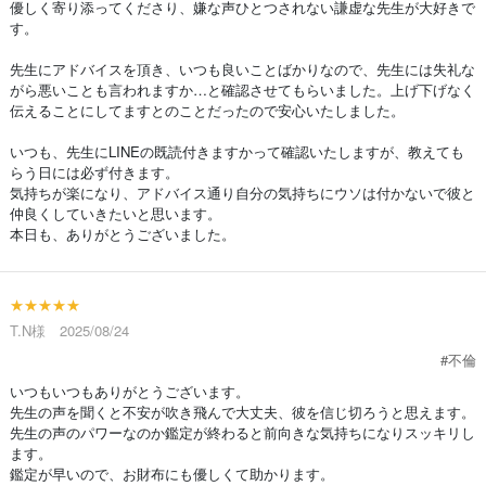
優しく寄り添ってくださり、嫌な声ひとつされない謙虚な先生が大好きで
す。
先生にアドバイスを頂き、いつも良いことばかりなので、先生には失礼な
がら悪いことも言われますか…と確認させてもらいました。上げ下げなく
伝えることにしてますとのことだったので安心いたしました。
いつも、先生にLINEの既読付きますかって確認いたしますが、教えても
らう日には必ず付きます。
気持ちが楽になり、アドバイス通り自分の気持ちにウソは付かないで彼と
仲良くしていきたいと思います。
本日も、ありがとうございました。
★★★★★
T.N様 2025/08/24
#不倫
いつもいつもありがとうございます。
先生の声を聞くと不安が吹き飛んで大丈夫、彼を信じ切ろうと思えます。
先生の声のパワーなのか鑑定が終わると前向きな気持ちになりスッキリし
ます。
鑑定が早いので、お財布にも優しくて助かります。