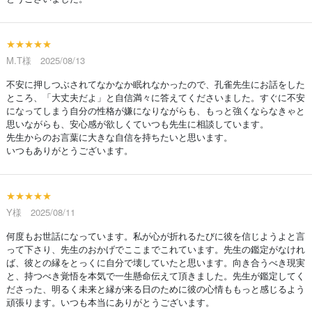
★★★★★
M.T様 2025/08/13
不安に押しつぶされてなかなか眠れなかったので、孔雀先生にお話をした
ところ、「大丈夫だよ」と自信満々に答えてくださいました。すぐに不安
になってしまう自分の性格が嫌になりながらも、もっと強くならなきゃと
思いながらも、安心感が欲しくていつも先生に相談しています。
先生からのお言葉に大きな自信を持ちたいと思います。
いつもありがとうございます。
★★★★★
Y様 2025/08/11
何度もお世話になっています。私が心が折れるたびに彼を信じようよと言
って下さり、先生のおかげでここまでこれています。先生の鑑定がなけれ
ば、彼との縁をとっくに自分で壊していたと思います。向き合うべき現実
と、持つべき覚悟を本気で一生懸命伝えて頂きました。先生が鑑定してく
ださった、明るく未来と縁が来る日のために彼の心情ももっと感じるよう
頑張ります。いつも本当にありがとうございます。