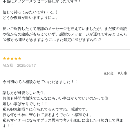
本当にアフターメッセージ嬉しかったです✩！
信じて待ってみたいです( > <。)
どうか復縁が叶いますように…。
良いご報告したくて感謝のメッセージを控えていましたが、まだ彼の既読
や彼からの連絡がもらえていず、感謝のメッセージが遅れてすみません⋆｡
˚✩彼から連絡がきますように…また鑑定に並びますね♡♡
★★★★★
M.S様 2025/09/17
#お金
#人生
今日初めての相談させていただきました！！
話し方が可愛らしい先生。
何個も時間内相談でこんなにもいい事ばかりでいいのかって位
嬉しい事ばかりでした！！
私も御先祖様？に守られてるんですね。感謝です。
彼も何かの神に守られて居るようでホント感謝です。
私もマイナーにならずプラス思考で考え行動口に出したり努力して見ま
す！！