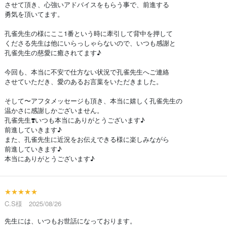
させて頂き、心強いアドバイスをもらう事で、前進する
勇気を頂いてます。
孔雀先生の様にここ1番という時に牽引して背中を押して
くださる先生は他にいらっしゃらないので、いつも感謝と
孔雀先生の慈愛に癒されてます♪
今回も、本当に不安で仕方ない状況で孔雀先生へご連絡
させていただき、愛のあるお言葉をいただきました。
そして〜アフタメッセージも頂き、本当に嬉しく孔雀先生の
温かさに感謝しかございません。
孔雀先生❣️いつも本当にありがとうございます♪
前進していきます♪
また、孔雀先生に近況をお伝えできる様に楽しみながら
前進していきます♪
本当にありがとうございます♪
★★★★★
C.S様 2025/08/26
先生には、いつもお世話になっております。