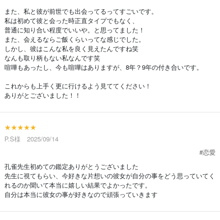
また、私と彼が前世でも出会ってるってすごいです。
私は初めて彼と会った時正直タイプでもなく、
普通に知り合い程度でいいや。と思ってました！
また、会えるならご飯くらいってな感じでした。
しかし、彼はこんな私を良く見えたんですね笑
なんも取り柄もない私なんです笑
喧嘩もあったし、今も喧嘩はありますが、8年？9年の付き合いです。
これからも上手く更に行けるよう見ててください！
ありがとございました！！
★★★★★
P.S様 2025/09/14
#恋愛
孔雀先生初めての鑑定ありがとうございました
先生に視てもらい、今好きな片想いの彼女が自分の事をどう思っていてく
れるのか聞いて本当に嬉しい結果でよかったです。
自分は本当に彼女の事が好きなので頑張っていきます