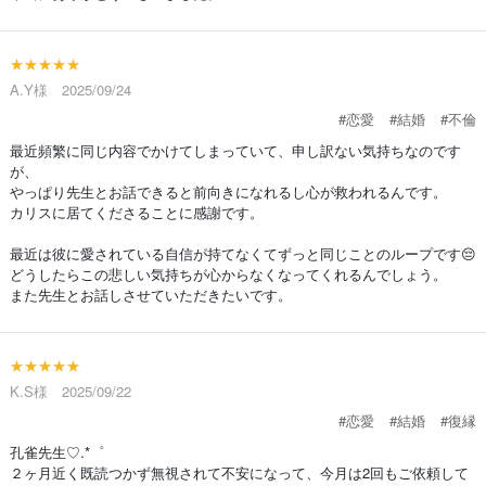
★★★★★
A.Y様 2025/09/24
#恋愛
#結婚
#不倫
最近頻繁に同じ内容でかけてしまっていて、申し訳ない気持ちなのです
が、
やっぱり先生とお話できると前向きになれるし心が救われるんです。
カリスに居てくださることに感謝です。
最近は彼に愛されている自信が持てなくてずっと同じことのループです😔
どうしたらこの悲しい気持ちが心からなくなってくれるんでしょう。
また先生とお話しさせていただきたいです。
★★★★★
K.S様 2025/09/22
#恋愛
#結婚
#復縁
孔雀先生♡.*゜
２ヶ月近く既読つかず無視されて不安になって、今月は2回もご依頼して