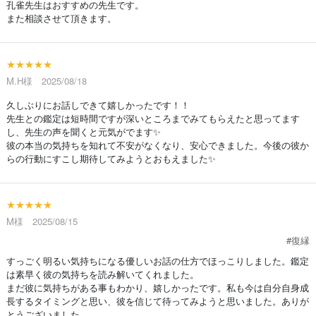
孔雀先生はおすすめの先生です。
また相談させて頂きます。
★★★★★
M.H様 2025/08/18
久しぶりにお話しできて嬉しかったです！！
先生との鑑定は短時間ですが深いところまでみてもらえたと思ってます
し、先生の声を聞くと元気がでます✨
彼の本当の気持ちを知れて不安がなくなり、安心できました。今後の彼か
らの行動にすこし期待してみようとおもえました✨
★★★★★
M様 2025/08/15
#復縁
すっごく明るい気持ちになる優しいお話の仕方でほっこりしました。鑑定
は素早く彼の気持ちを読み解いてくれました。
まだ彼に気持ちがある事もわかり、嬉しかったです。私も今は自分自身成
長するタイミングと思い、彼を信じて待ってみようと思いました。ありが
とうございました。