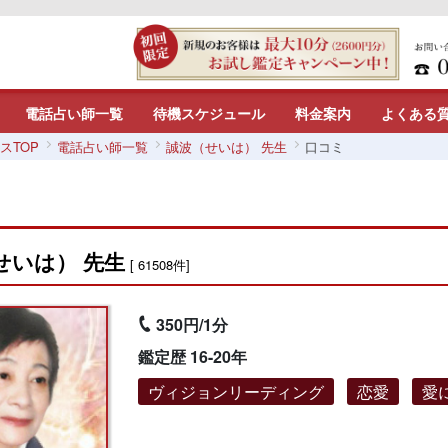
電話占い師一覧
待機スケジュール
料金案内
よくある
スTOP
電話占い師一覧
誠波（せいは） 先生
口コミ
せいは） 先生
[ 61508件]
350円/1分
鑑定歴 16-20年
ヴィジョンリーディング
恋愛
愛