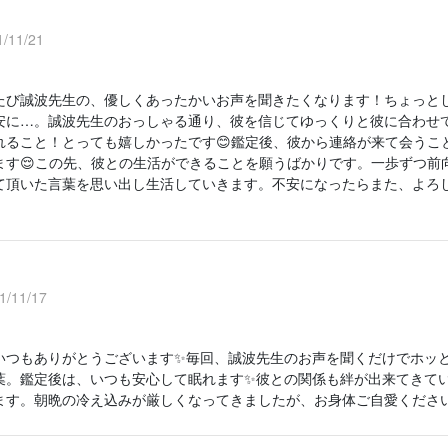
/11/21
たび誠波先生の、優しくあったかいお声を聞きたくなります！ちょっと
安に…。誠波先生のおっしゃる通り、彼を信じてゆっくりと彼に合わせ
れること！とっても嬉しかったです😊鑑定後、彼から連絡が来て会うこ
ます😌この先、彼との生活ができることを願うばかりです。一歩ずつ前
て頂いた言葉を思い出し生活していきます。不安になったらまた、よろ
。
/11/17
いつもありがとうございます✨毎回、誠波先生のお声を聞くだけでホッと
葉。鑑定後は、いつも安心して眠れます✨彼との関係も絆が出来てきてい
ます。朝晩の冷え込みが厳しくなってきましたが、お身体ご自愛くださ