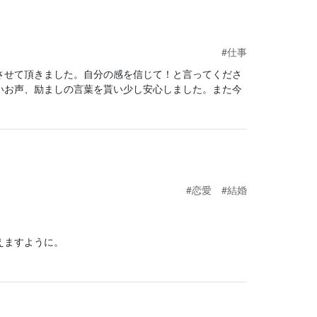
#仕事
させて頂きました。自分の感を信じて！と言ってくださ
いお声、励ましの言葉を貰い少し安心しました。また今
#恋愛
#結婚
えますように。