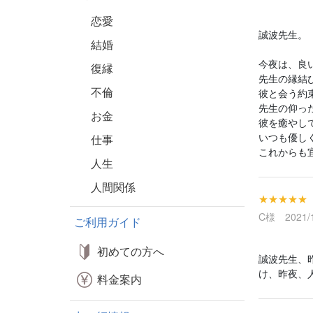
恋愛
誠波先生。
結婚
今夜は、良
復縁
先生の縁結
不倫
彼と会う約
先生の仰っ
お金
彼を癒やし
いつも優し
仕事
これからも
人生
人間関係
★★★★★
C様 2021/1
ご利用ガイド
初めての方へ
誠波先生、
け、昨夜、
料金案内