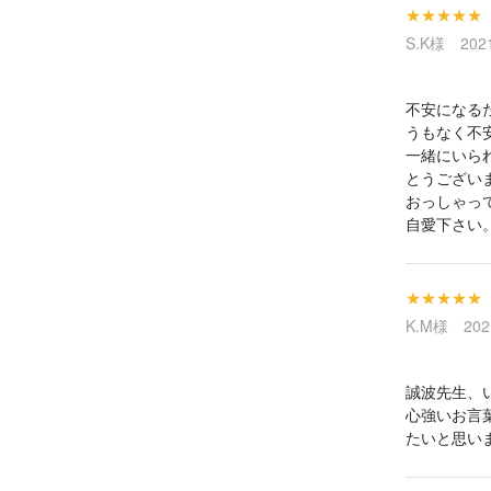
★★★★★
S.K様 2021
不安になる
うもなく不
一緒にいら
とうござい
おっしゃっ
自愛下さい
★★★★★
K.M様 2021
誠波先生、
心強いお言
たいと思い