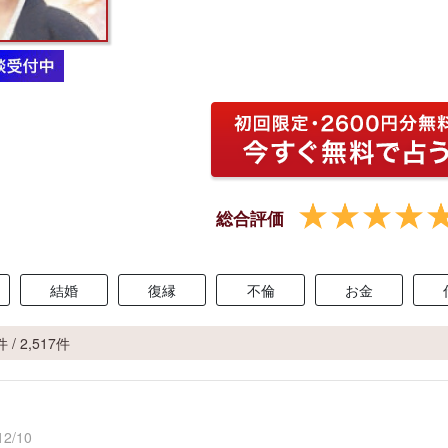
総合評価
結婚
復縁
不倫
お金
 / 2,517件
2/10