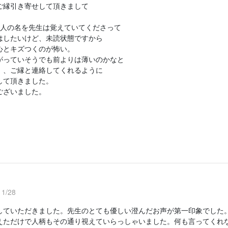
ご縁引き寄せして頂きまして
い人の名を先生は覚えていてくださって
はしたいけど、未読状態ですから
心とキズつくのが怖い。
がっていそうでも前よりは薄いのかなと
、、ご縁と連絡してくれるように
して頂きました。
ございました。
1/28
していただきました。先生のとても優しい澄んだお声が第一印象でした
えただけで人柄もその通り視えていらっしゃいました。何も言ってくれ