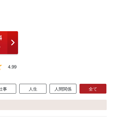
4.99
仕事
人生
人間関係
全て