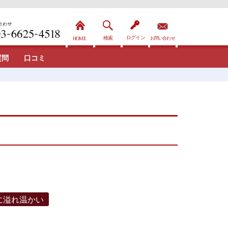
質問
口コミ
に溢れ温かい