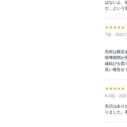
はないよ、
だ…という
★★★★★
T様 2021/1
先程は鑑定
喧嘩期間が
縁結びを固
良い報告を
★★★★★
K.S様 2021
先日はあり
りました。