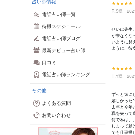
占い師情報
★★★★★
R.S様 2021
電話占い師一覧
待機スケジュール
せいは先生
が来なくな
電話占い師ブログ
いように見
ように、彼
最新デビュー占い師
口コミ
★★★★★
電話占い師ランキング
H.Y様 2021
その他
ずっと気に
嬉しかった^ 
よくある質問
去年と今年
職を失って
お問い合わせ
何で私は、
しまって動け
でも仕事探