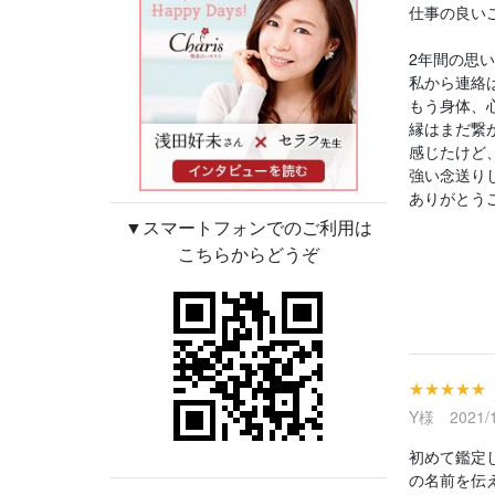
仕事の良い
2年間の思
私から連絡
もう身体、
縁はまだ繋
感じたけど
強い念送り
ありがとう
▼スマートフォンでのご利用は
こちらからどうぞ
★★★★★
Y様 2021/1
初めて鑑定
の名前を伝