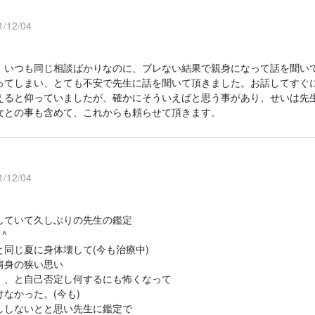
/12/04
、いつも同じ相談ばかりなのに、ブレない結果で親身になって話を聞い
ってしまい、とても不安で先生に話を聞いて頂きました。お話してすぐ
えると仰っていましたが、確かにそういえばと思う事があり、せいは先
女との事も含めて、これからも頼らせて頂きます。
/12/04
していて久しぶりの先生の鑑定
^
と同じ夏に身体壊して(今も治療中)
肩身の狭い思い
、、と自己否定し何するにも怖くなって
なかった。(今も)
ししないとと思い先生に鑑定で