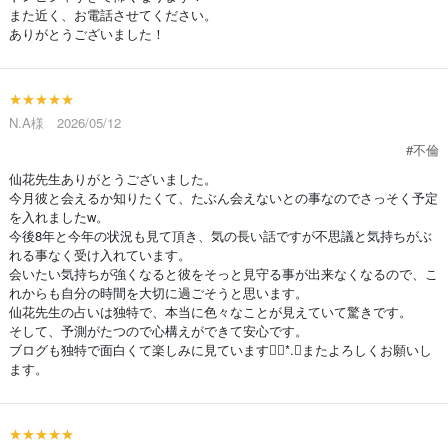
また近く、お電話させてください。
ありがとうございました！
★★★★★
N.A様 2026/05/12
#不倫
仙花先生ありがとうございました。
今月彼と会えるか知りたくて、たぶん会えないとの事なのでさっそく予定
を入れましたw。
今後8年と今年の状況も見て頂き、気の長い話ですが不思議と気持ちがぶ
れる事なく受け入れています。
会いたい気持ちが強くなると彼をそっと見守る事が出来なくなるので、こ
れからも自分の時間を大切に過ごそうと思います。
仙花先生の占いは独特で、本当に色々なことが見えていて驚きです。
そして、予測がたつので心構えができて安心です。
ブログも独特で面白くて楽しみに見ています❁⃘*.ﾟまたよろしくお願いし
ます。
★★★★★