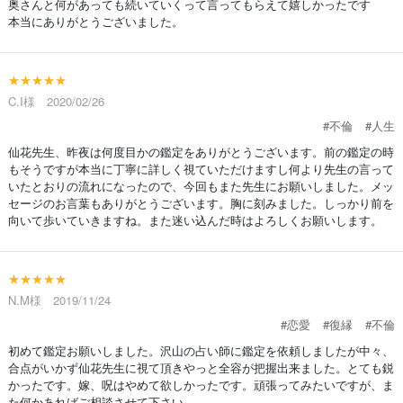
奥さんと何があっても続いていくって言ってもらえて嬉しかったです
本当にありがとうございました。
★★★★★
C.I様 2020/02/26
#不倫
#人生
仙花先生、昨夜は何度目かの鑑定をありがとうございます。前の鑑定の時
もそうですが本当に丁寧に詳しく視ていただけますし何より先生の言って
いたとおりの流れになったので、今回もまた先生にお願いしました。メッ
セージのお言葉もありがとうございます。胸に刻みました。しっかり前を
向いて歩いていきますね。また迷い込んだ時はよろしくお願いします。
★★★★★
N.M様 2019/11/24
#恋愛
#復縁
#不倫
初めて鑑定お願いしました。沢山の占い師に鑑定を依頼しましたが中々、
合点がいかず仙花先生に視て頂きやっと全容が把握出来ました。とても鋭
かったです。嫁、呪はやめて欲しかったです。頑張ってみたいですが、ま
た何かあればご相談させて下さい。