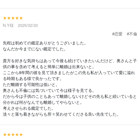
★★★★★
N.Y様 2025/02/20
#恋愛
#不倫
先程は初めての鑑定ありがとうございました。
なんだか今までにない鑑定でした。
貴方を好きな気持ちはあって今後も続けていきたいんだけど、奥さんと子
供の事を含めて考えると簡単に離婚は出来ないと。
ここから8年間の彼を見て頂きましたがこの先も私が入っていて愛に溢れ
る時期もある様で良かったです。
ただ離婚する可能性は低いと。
奥さんも不倫には気づいていて今は様子を見てる。
だから今は子供のこともあって離婚しないけどその先も私と続いていると
分かれば何がなんでも離婚してやらないと。
考えさせられる鑑定でした。
淡々と落ち着きながらも所々笑わせてくださる良い先生でした。
★★★★★