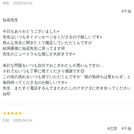
A様 2026/04/30
#不倫
仙花先生
今日もありがとうございました⭐︎
先生はいつもすぐメッセージをくださるので嬉しいです⭐︎
色んな先生に聞きたくて鑑定していただくんですが
結局最後に仙花先生に戻ってます🤣
先生のニュートラルな感じが大好きです⭐︎
余計な問題をいつも自分でおこすわたしが悪いんですが…
それでもいつも丁寧に視てくださり感謝です😊
この先の流れをいつも視ていただくんですが「彼の気持ちは変わらず」と
毎回仰ってくださるのが嬉しいです⭐︎
先生、またすぐ電話するんでまたわたしのグダグダに付き合ってください
ね🤭
★★★★★
E様 2026/04/24
#恋愛
#不倫