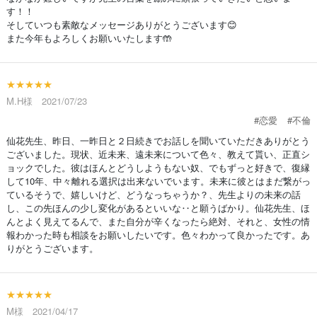
す！！
そしていつも素敵なメッセージありがとうございます😊
また今年もよろしくお願いいたします🤲
★★★★★
M.H様 2021/07/23
#恋愛
#不倫
仙花先生、昨日、一昨日と２日続きでお話しを聞いていただきありがとう
ございました。現状、近未来、遠未来について色々、教えて貰い、正直シ
ョックでした。彼はほんとどうしようもない奴、でもずっと好きで、復縁
して10年、中々離れる選択は出来ないでいます。未来に彼とはまだ繋がっ
ているそうで、嬉しいけど、どうなっちゃうか？、先生よりの未来の話
し、この先ほんの少し変化があるといいな‥と願うばかり。仙花先生、ほ
んとよく見えてるんで、また自分が辛くなったら絶対、それと、女性の情
報わかった時も相談をお願いしたいです。色々わかって良かったです。あ
りがとうございます。
★★★★★
M様 2021/04/17