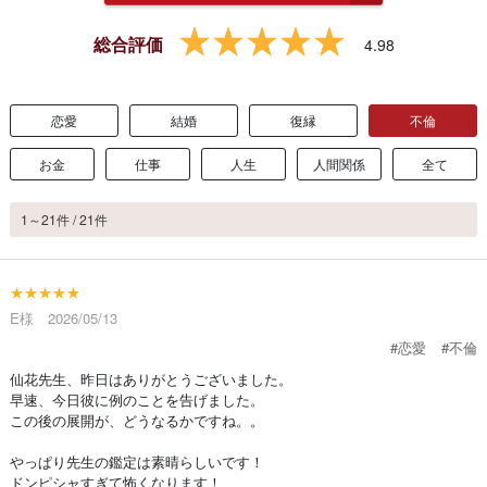
総合評価
4.98
恋愛
結婚
復縁
不倫
お金
仕事
人生
人間関係
全て
1～21件 / 21件
★★★★★
E様 2026/05/13
#恋愛
#不倫
仙花先生、昨日はありがとうございました。
早速、今日彼に例のことを告げました。
この後の展開が、どうなるかですね。。
やっぱり先生の鑑定は素晴らしいです！
ドンピシャすぎて怖くなります！