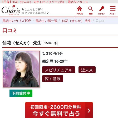
【不倫】仙花（せんか） 先生 口コミ(1ページ目) ｜電話占いカリス
電話占いカリスTOP
電話占い師一覧
仙花（せんか） 先生
口コミ
口コミ
仙花（せんか） 先生
[ 15040件]
310円/1分
鑑定歴 16-20年
スピリチュアル
近未来
深く濃厚