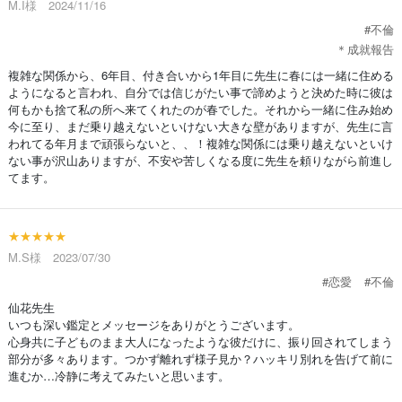
M.I様 2024/11/16
#不倫
＊成就報告
複雑な関係から、6年目、付き合いから1年目に先生に春には一緒に住める
ようになると言われ、自分では信じがたい事で諦めようと決めた時に彼は
何もかも捨て私の所へ来てくれたのが春でした。それから一緒に住み始め
今に至り、まだ乗り越えないといけない大きな壁がありますが、先生に言
われてる年月まで頑張らないと、、！複雑な関係には乗り越えないといけ
ない事が沢山ありますが、不安や苦しくなる度に先生を頼りながら前進し
てます。
★★★★★
M.S様 2023/07/30
#恋愛
#不倫
仙花先生
いつも深い鑑定とメッセージをありがとうございます。
心身共に子どものまま大人になったような彼だけに、振り回されてしまう
部分が多々あります。つかず離れず様子見か？ハッキリ別れを告げて前に
進むか…冷静に考えてみたいと思います。