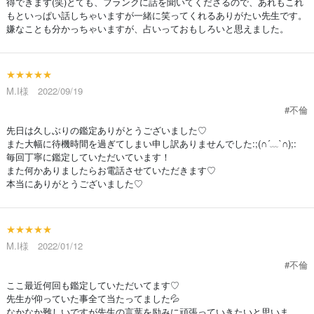
得できます(笑)とても、フランクに話を聞いてくださるので、あれもこれ
もといっぱい話しちゃいますが一緒に笑ってくれるありがたい先生です。
嫌なことも分かっちゃいますが、占いっておもしろいと思えました。
★★★★★
M.I様 2022/09/19
#不倫
先日は久しぶりの鑑定ありがとうございました♡
また大幅に待機時間を過ぎてしまい申し訳ありませんでした:;(∩´﹏`∩);:
毎回丁寧に鑑定していただいています！
また何かありましたらお電話させていただきます♡
本当にありがとうございました♡
★★★★★
M.I様 2022/01/12
#不倫
ここ最近何回も鑑定していただいてます♡
先生が仰っていた事全て当たってました💦
なかなか難しいですが先生の言葉を励みに頑張っていきたいと思いま