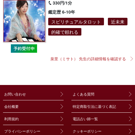
330円/1分
鑑定歴 6-10年
スピリチュアルタロット
近未来
的確で頼れる
泉里（ミサト） 先生の詳細情報を確認する
お問い合わせ
よくある質問
会社概要
特定商取引法に基づく表記
利用規約
電話占い師一覧
プライバシーポリシー
クッキーポリシー