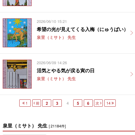
2026/06/10 15:21
希望の光が見えてくる入梅（にゅうばい）
泉里（ミサト） 先生
2026/06/09 14:26
活気とやる気が戻る寅の日
泉里（ミサト） 先生
4
1
前
2
3
5
6
次
14
泉里（ミサト） 先生
[ 21184件]