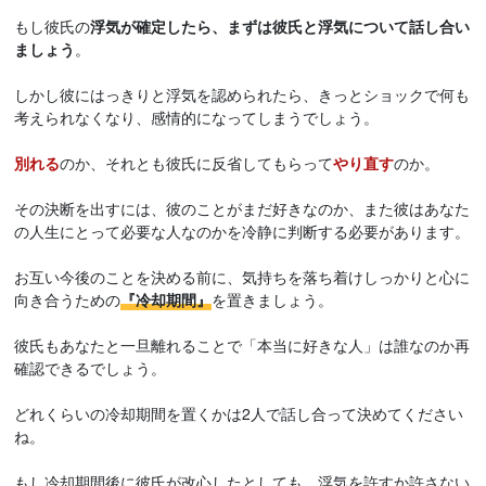
もし彼氏の
浮気が確定したら、まずは彼氏と浮気について話し合い
ましょう
。
しかし彼にはっきりと浮気を認められたら、きっとショックで何も
考えられなくなり、感情的になってしまうでしょう。
別れる
のか、それとも彼氏に反省してもらって
やり直す
のか。
その決断を出すには、彼のことがまだ好きなのか、また彼はあなた
の人生にとって必要な人なのかを冷静に判断する必要があります。
お互い今後のことを決める前に、気持ちを落ち着けしっかりと心に
向き合うための
『冷却期間』
を置きましょう。
彼氏もあなたと一旦離れることで「本当に好きな人」は誰なのか再
確認できるでしょう。
どれくらいの冷却期間を置くかは2人で話し合って決めてください
ね。
もし冷却期間後に彼氏が改心したとしても、浮気を許すか許さない