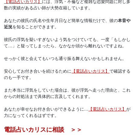
【電話占いカリス】
には、浮気・不倫など複雑な恋愛問題に対し多
数の実績がある占い師が大勢在籍しています。
あなたの彼氏の氏名や生年月日など簡単な情報だけで、彼の
本音や
近況
を知ることができます。
彼氏の浮気を疑いすぎないよう気をつけていても、一度「もしかし
て…」と疑ってしまったら、なかなか頭から離れないですよね。
せっかく彼と会えてもいつも通り振る舞えないかもしれません。
安心してお付き合いを続けるために
【電話占いカリス】
で確認する
のも一手です。
また本当に浮気をしていた場合は、彼が浮気へ走った理由と、これ
からの対処法まで具体的に言及してくれます。
あなたが幸せなお付き合いができるように…
【電話占いカリス】
が
力になってくれるはずです。
電話占いカリスに相談 ＞＞