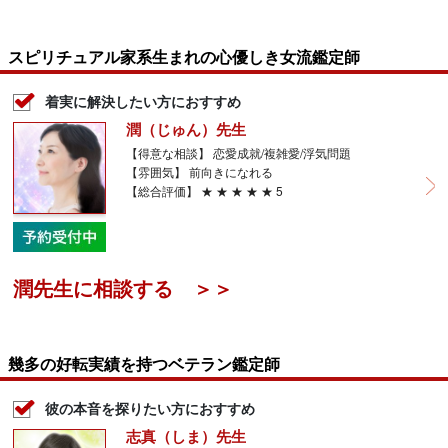
スピリチュアル家系生まれの心優しき女流鑑定師
着実に解決したい方におすすめ
潤（じゅん）先生
【得意な相談】 恋愛成就/複雑愛/浮気問題
【雰囲気】 前向きになれる
【総合評価】 ★ ★ ★ ★ ★ 5
潤先生に相談する ＞＞
幾多の好転実績を持つベテラン鑑定師
彼の本音を探りたい方におすすめ
志真（しま）先生