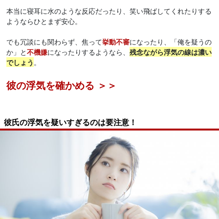
本当に寝耳に水のような反応だったり、笑い飛ばしてくれたりする
ようならひとまず安心。
でも冗談にも関わらず、焦って
挙動不審
になったり、「俺を疑うの
か」と
不機嫌
になったりするようなら、
残念ながら浮気の線は濃い
でしょう
。
彼の浮気を確かめる ＞＞
彼氏の浮気を疑いすぎるのは要注意！