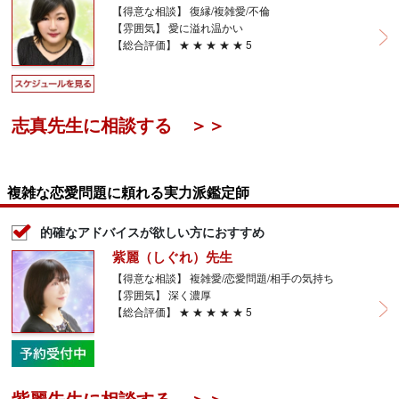
【得意な相談】 復縁/複雑愛/不倫
【雰囲気】 愛に溢れ温かい
【総合評価】 ★ ★ ★ ★ ★ 5
志真先生に相談する ＞＞
複雑な恋愛問題に頼れる実力派鑑定師
的確なアドバイスが欲しい方におすすめ
紫麗（しぐれ）先生
【得意な相談】 複雑愛/恋愛問題/相手の気持ち
【雰囲気】 深く濃厚
【総合評価】 ★ ★ ★ ★ ★ 5
紫麗先生に相談する ＞＞