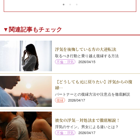
▼関連記事もチェック
浮気を後悔している方の大逆転法
取るべき行動と乗り越え復縁する方法
不倫・浮気
2026/04/15
【どうしても元に戻りたい】浮気からの復
縁…
パートナーとの復縁方法や注意点を徹底解説
復縁
2026/04/17
彼女の浮気…対処法まで徹底解説！
浮気のサイン。男女による違いとは？
不倫・浮気
2026/04/17