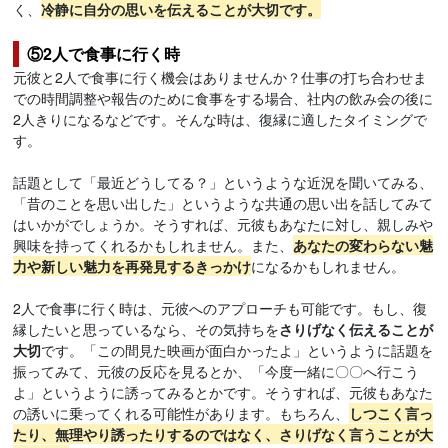
く、
冷静に自分の思いを伝えることが大切です。
⑤2人で食事に行く時
元彼と2人で食事に行く機会はありませんか？仕事の打ち合わせま
での時間調整や報告のために食事をする場合、社内の飲み会の後に
2人きりになるなどです。そんな時は、復縁に適したタイミングで
す。
話題として「最近どうしてる？」というような近況を聞いてみる、
「昔のことを思い出した」というような共通の思い出を話してみて
はいかがでしょうか。そうすれば、元彼もあなたに対し、親しみや
興味を持ってくれるかもしれません。また、
あなたの変わらない魅
力や新しい魅力を再発見するきっかけ
になるかもしれません。
2人で食事に行く時は、元彼へのアプローチも可能です。もし、復
縁したいと思っているなら、その気持ちを
さりげなく伝えることが
大切
です。「この間見た映画が面白かったよ」というように話題を
振ってみて、元彼の反応を見るとか、「今度一緒に〇〇へ行こう
よ」というように誘ってみるとかです。そうすれば、元彼もあなた
の誘いに乗ってくれる可能性があります。もちろん、
しつこく言っ
たり、無理やり誘ったりするのではなく、さりげなく言うことが大