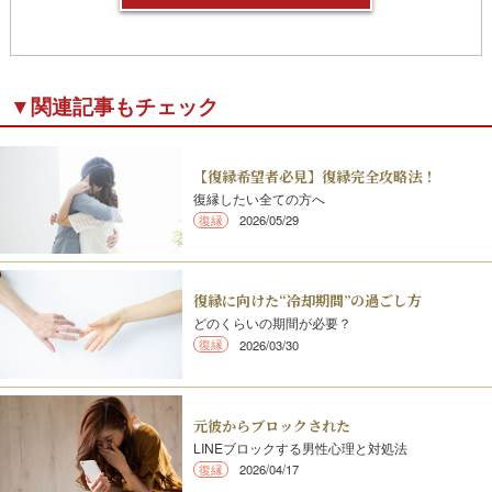
▼関連記事もチェック
【復縁希望者必見】復縁完全攻略法！
復縁したい全ての方へ
復縁
2026/05/29
復縁に向けた“冷却期間”の過ごし方
どのくらいの期間が必要？
復縁
2026/03/30
元彼からブロックされた
LINEブロックする男性心理と対処法
復縁
2026/04/17