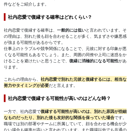
件などをご紹介します。
社内恋愛で復縁する確率はどれくらい？
社内恋愛で復縁する確率は、
一般的には低い
と言われています。そ
の理由は、別れた後も顔を合わせることが多く、気まずさや嫌悪感
が強まる可能性があるからです。
仕事上のトラブルや競争関係になることで、元彼に対する印象が悪
くなる可能性もあるでしょう。また、周囲の同僚や上司に迷惑をか
けることを避けたいと思うことで、
復縁に消極的になる可能性
があ
ります。
これらの理由から、
社内恋愛で別れた元彼と復縁するには、相当な
努力やタイミングが必要
だと言えます。
社内恋愛で復縁する可能性が高いのはどんな時？
一方で、社内恋愛で
復縁する可能性が高いのは、別れた原因が些細
なものだったり、別れた後も友好的な関係を保っていた場合
です。
職場では別の部署やチームに所属していて、顔を合わせる機会が少
ない場合も確率が高いと言われています。また職場以外でも共通の