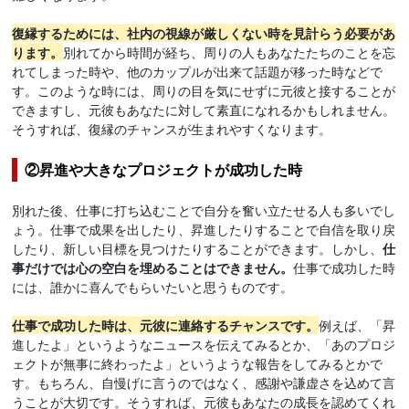
復縁するためには、社内の視線が厳しくない時を見計らう必要があ
ります。
別れてから時間が経ち、周りの人もあなたたちのことを忘
れてしまった時や、他のカップルが出来て話題が移った時などで
す。このような時には、周りの目を気にせずに元彼と接することが
できますし、元彼もあなたに対して素直になれるかもしれません。
そうすれば、復縁のチャンスが生まれやすくなります。
②昇進や大きなプロジェクトが成功した時
別れた後、仕事に打ち込むことで自分を奮い立たせる人も多いでし
ょう。仕事で成果を出したり、昇進したりすることで自信を取り戻
したり、新しい目標を見つけたりすることができます。しかし、
仕
事だけでは心の空白を埋めることはできません。
仕事で成功した時
には、誰かに喜んでもらいたいと思うものです。
仕事で成功した時は、元彼に連絡するチャンスです。
例えば、「昇
進したよ」というようなニュースを伝えてみるとか、「あのプロジ
ェクトが無事に終わったよ」というような報告をしてみるとかで
す。もちろん、自慢げに言うのではなく、感謝や謙虚さを込めて言
うことが大切です。そうすれば、元彼もあなたの成長を認めてくれ