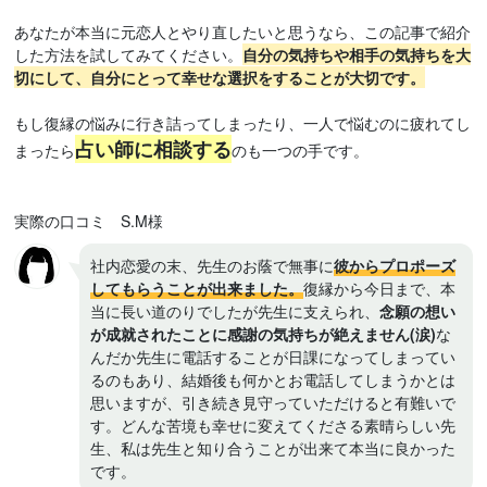
あなたが本当に元恋人とやり直したいと思うなら、この記事で紹介
した方法を試してみてください。
自分の気持ちや相手の気持ちを大
切にして、自分にとって幸せな選択をすることが大切です。
もし復縁の悩みに行き詰ってしまったり、一人で悩むのに疲れてし
占い師に相談する
まったら
のも一つの手です。
実際の口コミ S.M様
社内恋愛の末、先生のお蔭で無事に
彼からプロポーズ
してもらうことが出来ました。
復縁から今日まで、本
当に長い道のりでしたが先生に支えられ、
念願の想い
が成就されたことに感謝の気持ちが絶えません(涙)
な
んだか先生に電話することが日課になってしまってい
るのもあり、結婚後も何かとお電話してしまうかとは
思いますが、引き続き見守っていただけると有難いで
す。どんな苦境も幸せに変えてくださる素晴らしい先
生、私は先生と知り合うことが出来て本当に良かった
です。