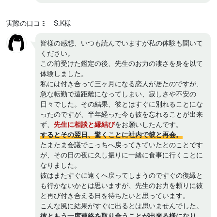
実際の口コミ S.K様
皆様の感想、いつも読んでいますが私の体験も聞いて
ください。
この前受けた鑑定の後、先生のお力の凄さを身を以て
体験しました。
私には付き合って三ヶ月になる恋人が居たのですが、
急な転勤で遠距離になってしまい、寂しさや不安の
日々でした。その結果、彼とはすぐに別れることにな
ったのですが、半年経った今も彼を忘れることが出来
ず、
先生に相談と縁結び
をお願いしたんです。
するとその翌日、驚くことに社内で彼と再会。
たまたま会議でこっちへ戻ってきていたとのことです
が、その日の夜に久し振りに一緒に食事に行くことに
なりました。
彼はまたすぐに遠くへ戻ってしまうのですぐの復縁と
も行かないかとは思いますが、先生のお力を頼りに彼
と再び付き合える日を待ちたいと思っています。
こんな風に結果がすぐに出るとは思いませんでした。
彼ともう一度連絡を取り合うことが出来る様になり、