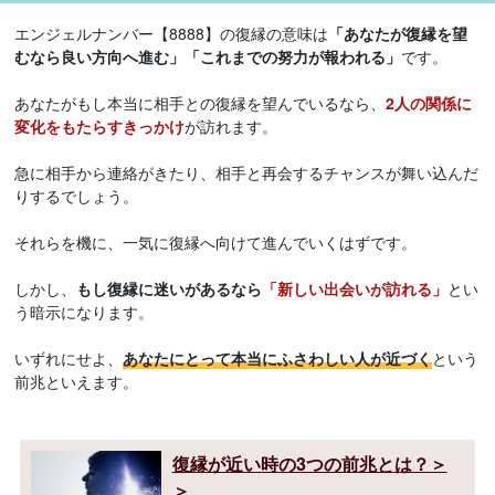
エンジェルナンバー【8888】の復縁の意味は
「あなたが復縁を望
むなら良い方向へ進む」「これまでの努力が報われる」
です。
あなたがもし本当に相手との復縁を望んでいるなら、
2人の関係に
変化をもたらすきっかけ
が訪れます。
急に相手から連絡がきたり、相手と再会するチャンスが舞い込んだ
りするでしょう。
それらを機に、一気に復縁へ向けて進んでいくはずです。
しかし、
もし復縁に迷いがあるなら
「新しい出会いが訪れる」
とい
う暗示になります。
いずれにせよ、
あなたにとって本当にふさわしい人が近づく
という
前兆といえます。
復縁が近い時の3つの前兆とは？＞
＞