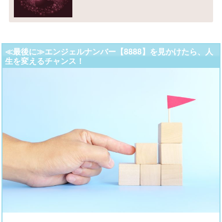
≪最後に≫エンジェルナンバー【8888】を見かけたら、人
生を変えるチャンス！