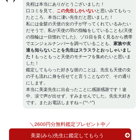
先程は本当にありがとうございました！
口コミを見て、
この先生しかいない
と思いみてもらっ
たところ、本当に凄い先生だと思いました！
私には金髪の天使の女の子が守ってくれているみたい
だそうで、私が天使の羽の指輪をしていることも(天使
の指輪は一目惚れでした)、ゾロ目を良く見るから携帯
でエンジェルナンバーを調べていることも、
家族や友
達も知らないことを先生はスラスラとおっしゃいまし
た！
もっともっと天使のモチーフを集めたいと思いま
した！
鑑定してもらった好きな彼のことは、先生も天使の女
の子も流れに身を任せてと言うことなので、その通り
にします。
本当に美楽先生に出会ったことに感謝感謝です！途
中、涙で声が出せず、すみませんでした。先生大好き
です。またお電話しますね～(*^-^*)
＼2600円分無料鑑定プレゼント中／
美楽(みら)先生に鑑定してもらう