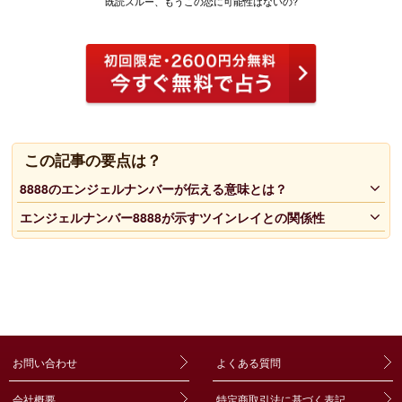
既読スルー、もうこの恋に可能性はないの?
この記事の要点は？
8888のエンジェルナンバーが伝える意味とは？
エンジェルナンバー8888が示すツインレイとの関係性
お問い合わせ
よくある質問
会社概要
特定商取引法に基づく表記