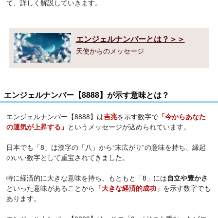
て、詳しく解説していきます。
エンジェルナンバーとは？＞＞
天使からのメッセージ
エンジェルナンバー【8888】が示す意味とは？
エンジェルナンバー【8888】は
吉兆
を示す数字で
「今からあなた
の運気が上昇する」
というメッセージが込められています。
日本でも「8」は漢字の「八」から“末広がり”の意味を持ち、縁起
のいい数字として重宝されてきました。
特に経済的に大きな意味を持ち、もともと「8」には
自立や豊かさ
といった意味があることから
「大きな経済的成功」
を示す数字でも
あります。