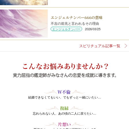
エンジェルナンバー666の意味
不吉の前兆と言われるその理由
エンジェルナンバー
2026/03/25
スピリチュアル記事一覧
結婚できなくてもいい、でもずっと一緒にいたい…
忘れられない人、あの頃の二人に戻りたい…