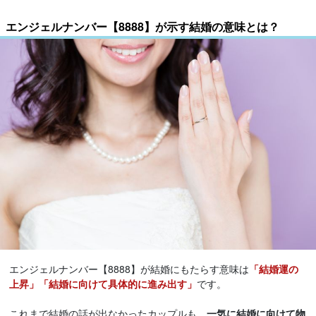
エンジェルナンバー【8888】が示す結婚の意味とは？
エンジェルナンバー【8888】が結婚にもたらす意味は
「結婚運の
上昇」「結婚に向けて具体的に進み出す」
です。
これまで結婚の話が出なかったカップルも、
一気に結婚に向けて物