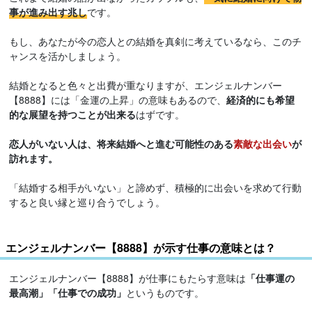
事が進み出す兆し
です。
もし、あなたが今の恋人との結婚を真剣に考えているなら、このチ
ャンスを活かしましょう。
結婚となると色々と出費が重なりますが、エンジェルナンバー
【8888】には「金運の上昇」の意味もあるので、
経済的にも希望
的な展望を持つことが出来る
はずです。
恋人がいない人は、将来結婚へと進む可能性のある
素敵な出会い
が
訪れます。
「結婚する相手がいない」と諦めず、積極的に出会いを求めて行動
すると良い縁と巡り合うでしょう。
エンジェルナンバー【8888】が示す仕事の意味とは？
エンジェルナンバー【8888】が仕事にもたらす意味は
「仕事運の
最高潮」「仕事での成功」
というものです。