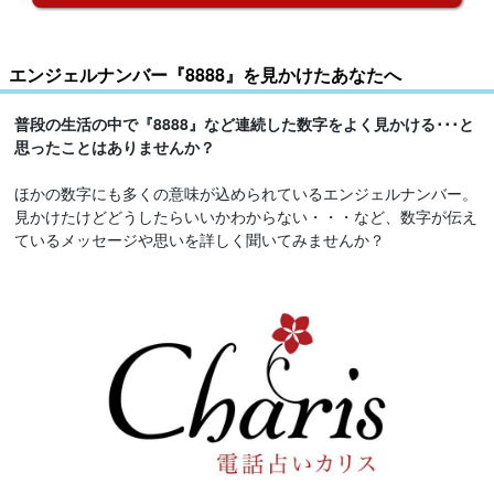
エンジェルナンバー『8888』を見かけたあなたへ
普段の生活の中で『8888』など連続した数字をよく見かける･･･と
思ったことはありませんか？
ほかの数字にも多くの意味が込められているエンジェルナンバー。
見かけたけどどうしたらいいかわからない・・・など、数字が伝え
ているメッセージや思いを詳しく聞いてみませんか？