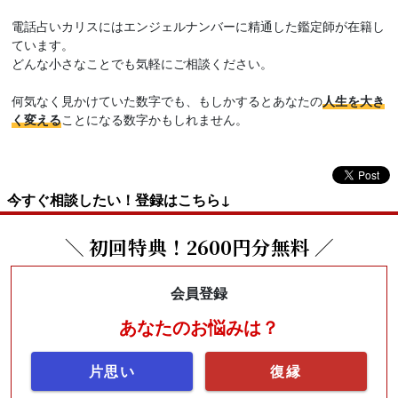
電話占いカリスにはエンジェルナンバーに精通した鑑定師が在籍し
ています。
どんな小さなことでも気軽にご相談ください。
何気なく見かけていた数字でも、もしかするとあなたの
人生を大き
く変える
ことになる数字かもしれません。
今すぐ相談したい！登録はこちら↓
＼ 初回特典！2600円分無料 ／
会員登録
あなたのお悩みは？
片思い
復縁