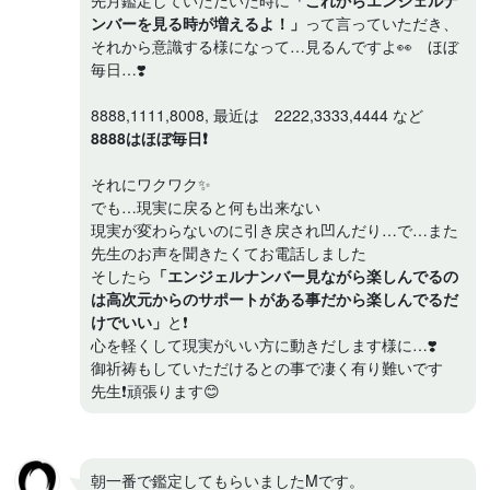
先月鑑定していただいた時に
「これからエンジェルナ
ンバーを見る時が増えるよ！」
って言っていただき、
それから意識する様になって…見るんですよ👀 ほぼ
毎日…❣️
8888,1111,8008, 最近は 2222,3333,4444 など
8888はほぼ毎日❗️
それにワクワク✨
でも…現実に戻ると何も出来ない
現実が変わらないのに引き戻され凹んだり…で…また
先生のお声を聞きたくてお電話しました
そしたら
「エンジェルナンバー見ながら楽しんでるの
は高次元からのサポートがある事だから楽しんでるだ
けでいい」
と❗️
心を軽くして現実がいい方に動きだします様に…❣️
御祈祷もしていただけるとの事で凄く有り難いです
先生❗️頑張ります😊
朝一番で鑑定してもらいましたMです。