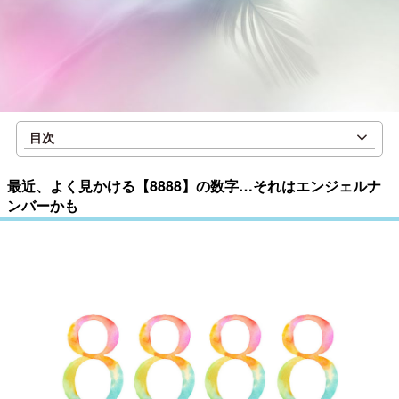
目次
最近、よく見かける【8888】の数字…それはエンジェルナ
ンバーかも