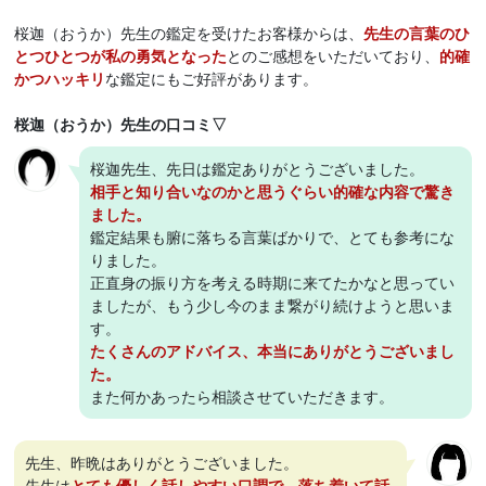
桜迦（おうか）先生の鑑定を受けたお客様からは、
先生の言葉のひ
とつひとつが私の勇気となった
とのご感想をいただいており、
的確
かつハッキリ
な鑑定にもご好評があります。
桜迦（おうか）先生の口コミ▽
桜迦先生、先日は鑑定ありがとうございました。
相手と知り合いなのかと思うぐらい的確な内容で驚き
ました。
鑑定結果も腑に落ちる言葉ばかりで、とても参考にな
りました。
正直身の振り方を考える時期に来てたかなと思ってい
ましたが、もう少し今のまま繋がり続けようと思いま
す。
たくさんのアドバイス、本当にありがとうございまし
た。
また何かあったら相談させていただきます。
先生、昨晩はありがとうございました。
先生は
とても優しく話しやすい口調で、落ち着いて話