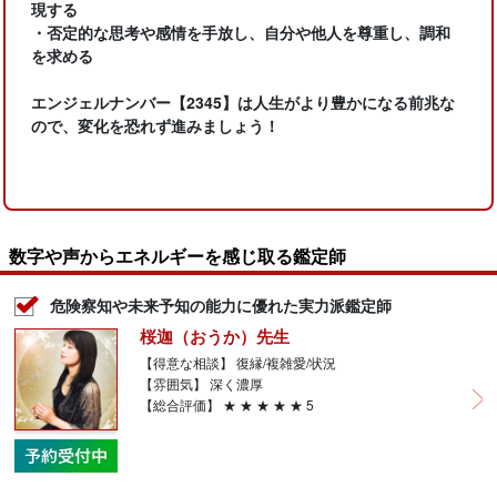
現する
・否定的な思考や感情を手放し、自分や他人を尊重し、調和
を求める
エンジェルナンバー【2345】は人生がより豊かになる前兆な
ので、変化を恐れず進みましょう！
数字や声からエネルギーを感じ取る鑑定師
危険察知や未来予知の能力に優れた実力派鑑定師
桜迦（おうか）先生
【得意な相談】 復縁/複雑愛/状況
【雰囲気】 深く濃厚
【総合評価】 ★ ★ ★ ★ ★ 5