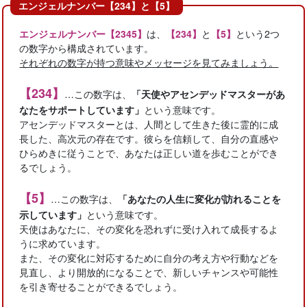
エンジェルナンバー【234】と【5】
エンジェルナンバー【2345】
は、
【234】
と
【5】
という2つ
の数字から構成されています。
それぞれの数字が持つ意味やメッセージを見てみましょう。
【234】
…この数字は、
「天使やアセンデッドマスターがあ
なたをサポートしています」
という意味です。
アセンデッドマスターとは、人間として生きた後に霊的に成
長した、高次元の存在です。彼らを信頼して、自分の直感や
ひらめきに従うことで、あなたは正しい道を歩むことができ
るでしょう。
【5】
…この数字は、
「あなたの人生に変化が訪れることを
示しています」
という意味です。
天使はあなたに、その変化を恐れずに受け入れて成長するよ
うに求めています。
また、その変化に対応するために自分の考え方や行動などを
見直し、より開放的になることで、新しいチャンスや可能性
を引き寄せることができるでしょう。