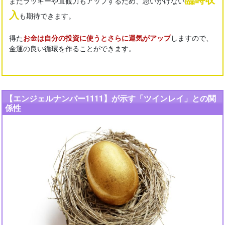
またラッキーや直観力もアップするため、思いがけない
入
も期待できます。
得た
お金は自分の投資に使うとさらに運気がアップ
しますので、
金運の良い循環を作ることができます。
【エンジェルナンバー1111】が示す「ツインレイ」との関
係性