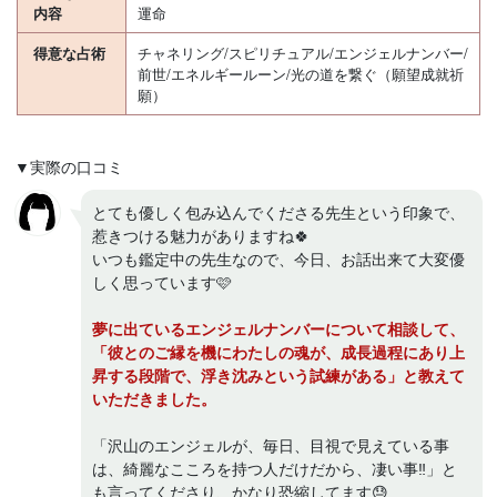
内容
運命
得意な占術
チャネリング/スピリチュアル/エンジェルナンバー/
前世/エネルギールーン/光の道を繋ぐ（願望成就祈
願）
▼実際の口コミ
とても優しく包み込んでくださる先生という印象で、
惹きつける魅力がありますね🍀
いつも鑑定中の先生なので、今日、お話出来て大変優
しく思っています🩷
夢に出ているエンジェルナンバーについて相談して、
「彼とのご縁を機にわたしの魂が、成長過程にあり上
昇する段階で、浮き沈みという試練がある」と教えて
いただきました。
「沢山のエンジェルが、毎日、目視で見えている事
は、綺麗なこころを持つ人だけだから、凄い事‼️」と
も言ってくださり、かなり恐縮してます😓