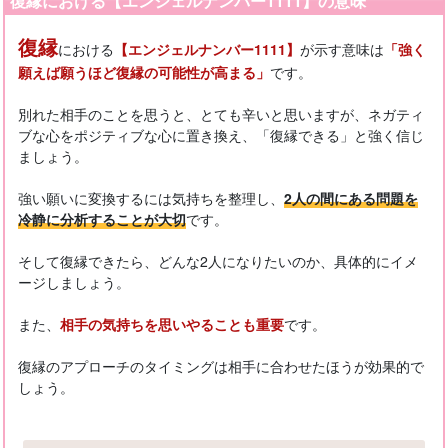
復縁における【エンジェルナンバー1111】の意味
復縁
における
【エンジェルナンバー1111】
が示す意味は
「強く
願えば願うほど復縁の可能性が高まる」
です。
別れた相手のことを思うと、とても辛いと思いますが、ネガティ
ブな心をポジティブな心に置き換え、「復縁できる」と強く信じ
ましょう。
強い願いに変換するには気持ちを整理し、
2人の間にある問題を
冷静に分析することが大切
です。
そして復縁できたら、どんな2人になりたいのか、具体的にイメ
ージしましょう。
また、
相手の気持ちを思いやることも重要
です。
復縁のアプローチのタイミングは相手に合わせたほうが効果的で
しょう。