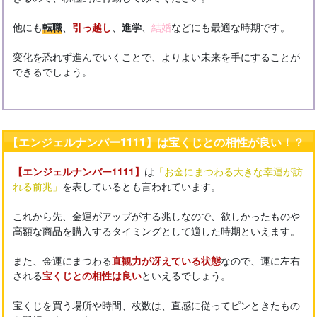
他にも
転職
、
引っ越し
、
進学
、
結婚
などにも最適な時期です。
変化を恐れず進んでいくことで、よりよい未来を手にすることが
できるでしょう。
【エンジェルナンバー1111】は宝くじとの相性が良い！？
【エンジェルナンバー1111】
は
「お金にまつわる大きな幸運が訪
れる前兆」
を表しているとも言われています。
これから先、金運がアップがする兆しなので、欲しかったものや
高額な商品を購入するタイミングとして適した時期といえます。
また、金運にまつわる
直観力が冴えている状態
なので、運に左右
される
宝くじとの相性は良い
といえるでしょう。
宝くじを買う場所や時間、枚数は、直感に従ってピンときたもの