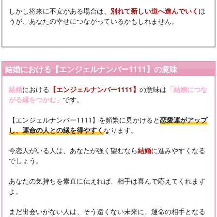
しかし将来に不安がある場合は、
別れて新しい道へ進んでいく
ほ
うが、あなたの幸せにつながっているかもしれません。
結婚における【エンジェルナンバー1111】の意味
結婚
における
【エンジェルナンバー1111】
の意味は
「結婚につな
がる縁をつかむ」
です。
【エンジェルナンバー1111】を頻繁に見かけると
恋愛運がアップ
し、運命の人との縁を得やすく
なります。
今恋人がいる人は、あなたが強く望むなら
結婚
に進みやすくなる
でしょう。
あなたの気持ちを素直に伝えれば、相手は喜んで応えてくれます
よ。
まだ出会いがない人は、そう遠くない未来に、運命の相手となる