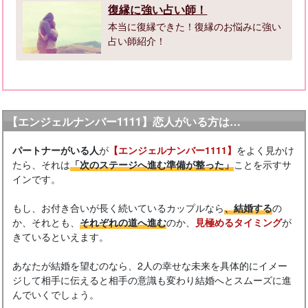
復縁に強い占い師！
本当に復縁できた！復縁のお悩みに強い
占い師紹介！
【エンジェルナンバー1111】恋人がいる方は…
パートナーがいる人
が
【エンジェルナンバー1111】
をよく見かけ
たら、それは
「次のステージへ進む準備が整った」
ことを示すサ
インです。
もし、お付き合いが長く続いているカップルなら
、結婚する
の
か、それとも、
それぞれの道へ進む
のか、
見極めるタイミング
が
きているといえます。
あなたが結婚を望むのなら、2人の幸せな未来を具体的にイメー
ジして相手に伝えると相手の意識も変わり結婚へとスムーズに進
んでいくでしょう。