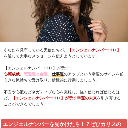
あなたを見守っている天使たちが、
【エンジェルナンバー1111】
を通して大事なメッセージを伝えようとしています。
【エンジェルナンバー1111】が示す
心願成就、
恋愛運と金運、
仕事運
のアップという幸運のサインを前
向きな気持ちで受け取り、積極的に行動しましょう。
不安や心配などネガティブな心を克服し、強く信じれば信じるほ
ど、
【エンジェルナンバー1111】が示す幸運の未来
を引き寄せる
ことができるでしょう。
エンジェルナンバーを見かけたら！？ぜひカリスの