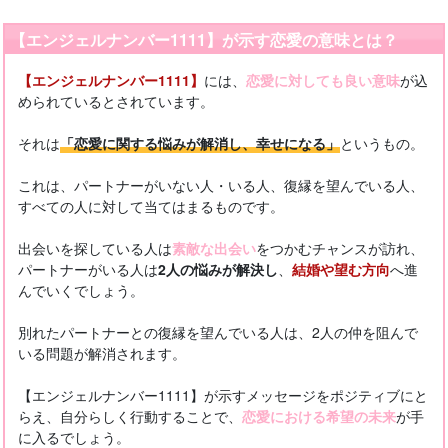
【エンジェルナンバー1111】が示す恋愛の意味とは？
【エンジェルナンバー1111】
には、
恋愛に対しても良い意味
が込
められているとされています。
それは
「恋愛に関する悩みが解消し、幸せになる」
というもの。
これは、パートナーがいない人・いる人、復縁を望んでいる人、
すべての人に対して当てはまるものです。
出会いを探している人は
素敵な出会い
をつかむチャンスが訪れ、
パートナーがいる人は
2人の悩みが解決し
、
結婚や望む方向
へ進
んでいくでしょう。
別れたパートナーとの復縁を望んでいる人は、2人の仲を阻んで
いる問題が解消されます。
【エンジェルナンバー1111】が示すメッセージをポジティブにと
らえ、自分らしく行動することで、
恋愛における希望の未来
が手
に入るでしょう。