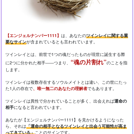
【エンジェルナンバー1111】
は、あなたの
ツインレイに関する重
要なサイン
が含まれているとも言われています。
ツインレイとは、前世で1つの魂だったものが現世に誕生する際
“魂の片割れ”
に2つに分かれた相手――つまり、
のことを指
します。
ツインレイは複数存在するソウルメイトとは違い、この世にたっ
た1人の存在で
、唯一無二のあなたの理解者
でもあります。
ツインレイは異性で分かれていることが多く、出会えれば
運命の
相手
になると言われています。
あなたが【エンジェルナンバー1111】を見かけるようになった
ら、それは
「運命の相手となるツインレイと出会う可能性が高ま
ってきている」
ことのサインです。