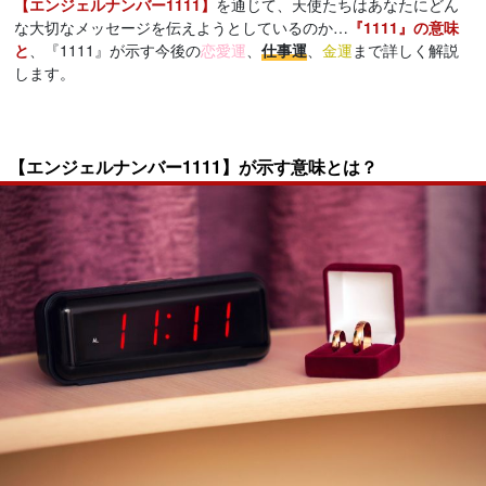
【エンジェルナンバー1111】
を通じて、天使たちはあなたにどん
な大切なメッセージを伝えようとしているのか…
『1111』の意味
と
、『1111』が示す今後の
恋愛運
、
仕事運
、
金運
まで詳しく解説
します。
【エンジェルナンバー1111】が示す意味とは？