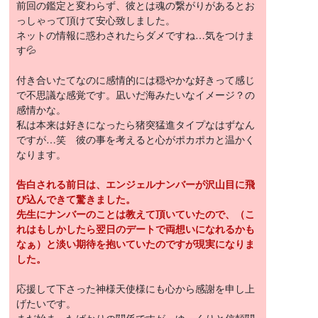
前回の鑑定と変わらず、彼とは魂の繋がりがあるとお
っしゃって頂けて安心致しました。
ネットの情報に惑わされたらダメですね…気をつけま
す💦
付き合いたてなのに感情的には穏やかな好きって感じ
で不思議な感覚です。凪いだ海みたいなイメージ？の
感情かな。
私は本来は好きになったら猪突猛進タイプなはずなん
ですが…笑 彼の事を考えると心がポカポカと温かく
なります。
告白される前日は、エンジェルナンバーが沢山目に飛
び込んできて驚きました。
先生にナンバーのことは教えて頂いていたので、（こ
れはもしかしたら翌日のデートで両想いになれるかも
なぁ）と淡い期待を抱いていたのですが現実になりま
した。
応援して下さった神様天使様にも心から感謝を申し上
げたいです。