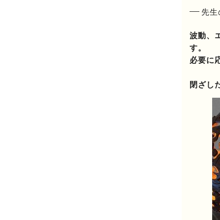
先生
波動、
す。
必要に
閉ざし