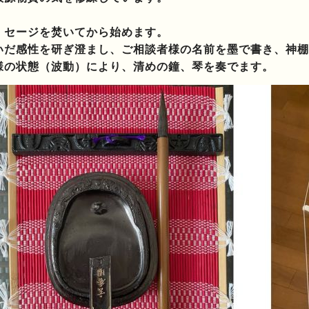
、セージを焚いてから始めます。
いだ感性を研ぎ澄まし、ご相談者様の名前を墨で書き、神棚
様の状態（波動）により、清めの鐘、琴を奏でます。