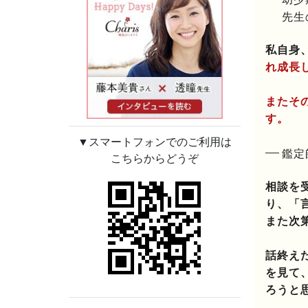
先生
私自身
れ成長
またそ
す。
▼スマートフォンでのご利用は
鑑定
こちらからどうぞ
相談を
り、「
また次
話終え
を見て
ろうと