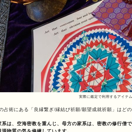
実際に鑑定で利用するアイテ
の占術にある「良縁繋ぎ/縁結び祈願/願望成就祈願」はど
家系は、空海密教を重んじ、母方の家系は、密教の修行僧で
根源物質の気を修練しています。