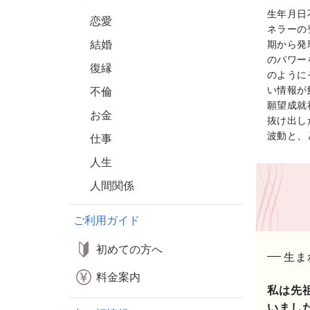
生年月日
恋愛
ネラーの
結婚
期から発
のパワー
復縁
のように
い情報が
不倫
願望成就
お金
抜け出し
波動と、
仕事
人生
人間関係
ご利用ガイド
初めての方へ
生ま
料金案内
私は先
いまし