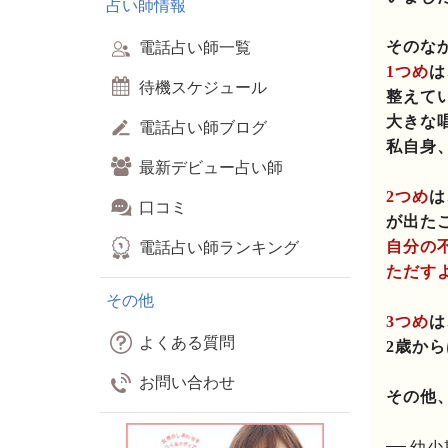
占い師情報
電話占い師一覧
そのな
1つめ
は
待機スケジュール
整えて
大きな
電話占い師ブログ
私自身
最新デビュー占い師
2つめ
は
口コミ
が出た
電話占い師ランキング
自分の
ただす
その他
3つめ
は
よくある質問
2歳か
お問い合わせ
その他
幼少