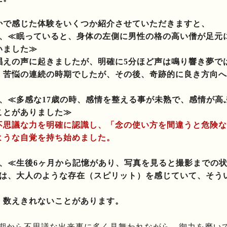
かで感じた体験をいくつか紹介させていただきますと、
、≪眠っていると、身体の左側に男性の格の高い僧が足元
いました≫
唱えの声に起きましたが、明確に5分ほど声は鳴り響き夢で
、苦悩の連続の時期でしたが、その後、奇跡的に良き方向へ
、≪多感な17歳の時、感情を整える事が未熟で、感情が高
ことがありました≫
不思議な力を明確に認識し、「念の使い方を間違うと危険な
ような自覚を持ち始めました。
、≪生後6ヶ月から記憶があり、写真を見ると撮影までの
らは、大人のような存在（スピリット）を感じていて、そう
、数えきれないことがあります。
期から不思議な出来事に多く見舞われながら、御力を磨い