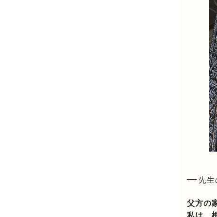
先生
父方の
私は、