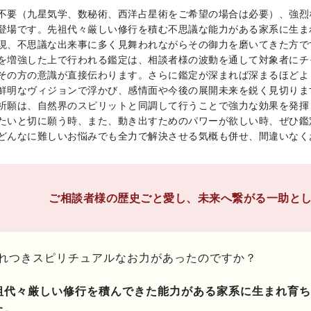
不要（九星気学、数秘術、西洋占星術をご希望の場合は必要）、強烈
登場です。先祖代々厳しい修行を積む不思議な能力がある家系に生ま
現、不思議な出来事に多く見舞われながらその御力を磨いてきた方で
を増強した上で行われる鑑定は、相談者様の波動を通して対象者にチ
その方の意識が直接伝わります。さらに鑑定が深まれば深まるほどよ
鮮明なヴィジョンで浮かび、感情面や今後の展開未来を鋭く見切りま
祈願は、自然界のスピリットと同調して行うことで強力な効果を発揮
たいと切に願う時、また、動き出すためのパワーが欲しい時、ぜひ鑑
どんなに難しいお悩みでも全力で解決させる気概も併せ、間違いなく
ご相談者様の歴史ごと愛し、未来へ繋がる一助と
れつきスピリチュアルなお力があったのですか？
祖代々厳しい修行を積んできた能力がある家系に生まれ育ち
た。