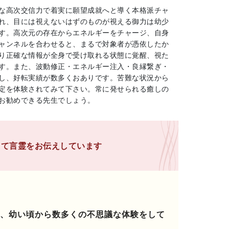
な高次交信力で着実に願望成就へと導く本格派チャ
れ、目には視えないはずのものが視える御力は幼少
す。高次元の存在からエネルギーをチャージ、自身
ャンネルを合わせると、まるで対象者が憑依したか
り正確な情報が全身で受け取れる状態に覚醒、視た
す。また、波動修正・エネルギー注入・良縁繋ぎ・
し、好転実績が数多くおありです。苦難な状況から
定を体験されてみて下さい。常に発せられる癒しの
お勧めできる先生でしょう。
して言霊をお伝えしています
、幼い頃から数多くの不思議な体験をして