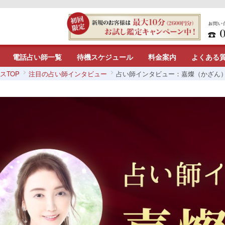
電話占い師一覧
待機スケジュール
料金案内
よくある
スTOP
注目の占い師インタビュー
占い師インタビュー：嘉燦（かざん）