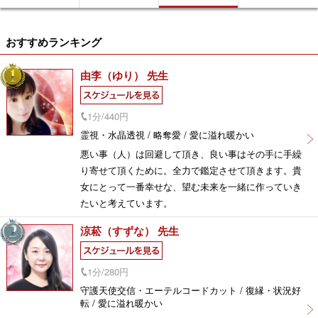
おすすめランキング
由李（ゆり） 先生
1分/440円
霊視・水晶透視 / 略奪愛 / 愛に溢れ暖かい
悪い事（人）は回避して頂き、良い事はその手に手繰
り寄せて頂くために。全力で鑑定させて頂きます。貴
女にとって一番幸せな、望む未来を一緒に作っていき
たいと考えています。
涼菘（すずな） 先生
1分/280円
守護天使交信・エーテルコードカット / 復縁・状況好
転 / 愛に溢れ暖かい