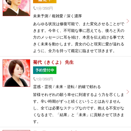
1分/350円
未来予測 / 複雑愛 / 深く濃厚
あらゆる状況は修復可能で、また変化させることがで
きます。今辛く、不可能な事に思えても、後ろと天の
方のメッセージに耳を傾け、本意を伝え続ける事で大
きく未来を動かします。貴女の心と現実に愛が溢れる
ように、全力を持って鑑定に臨ませて頂きます。
菊代（きくよ） 先生
1分/350円
霊感・霊視 / 未来・逆転 / 的確で頼れる
皆様それぞれの願う幸せに到達するよう力を尽くしま
す。辛い時期がずっと続くということはありません
し、全ては必要なステップなのです。抱える不安がな
くなるまで、「結果」と「未来」に貢献させて頂きま
す。