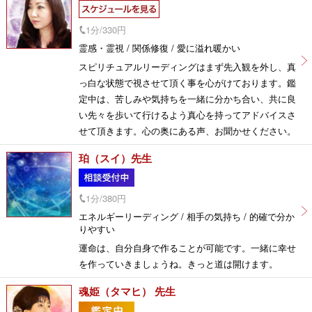
1分/330円
霊感・霊視 / 関係修復 / 愛に溢れ暖かい
スピリチュアルリーディングはまず先入観を外し、真
っ白な状態で視させて頂く事を心がけております。鑑
定中は、苦しみや気持ちを一緒に分かち合い、共に良
い先々を歩いて行けるよう真心を持ってアドバイスさ
せて頂きます。心の奥にある声、お聞かせください。
珀（スイ）先生
1分/380円
エネルギーリーディング / 相手の気持ち / 的確で分か
りやすい
運命は、自分自身で作ることが可能です。一緒に幸せ
を作っていきましょうね。きっと道は開けます。
魂姫（タマヒ） 先生