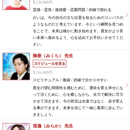
1分/260円
霊感・霊視 / 複雑愛・恋愛問題 / 的確で頼れる
占いは、今の自分の立ち位置を知るためのコンパスの
ようなものだと考えています。今という瞬間を見つめ
ることで、未来は確かに動き始めます。貴女がより良
い未来へ進めるよう、心を込めてお手伝いさせてくだ
さい。
御座（みくら） 先生
1分/400円
スピリチュアル / 復縁 / 的確で分かりやすい
貴女の望む関係性を掴むために、運命を変え幸せにな
って頂くために、心を癒しながら、全力で解決に尽力
させて頂きます。今の状況は永遠ではなく、必ず変え
る事ができます。未来を信じて一緒に着実に歩んでい
きましょう。
視迦（みらか） 先生