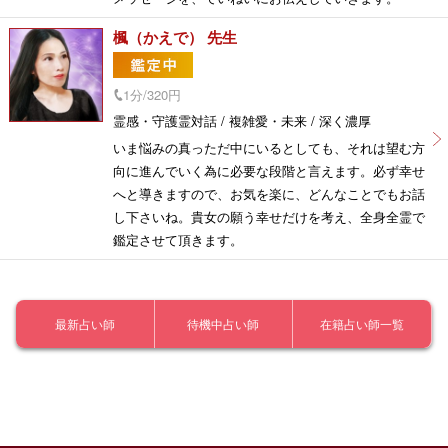
楓（かえで） 先生
1分/320円
霊感・守護霊対話 / 複雑愛・未来 / 深く濃厚
いま悩みの真っただ中にいるとしても、それは望む方
向に進んでいく為に必要な段階と言えます。必ず幸せ
へと導きますので、お気を楽に、どんなことでもお話
し下さいね。貴女の願う幸せだけを考え、全身全霊で
鑑定させて頂きます。
最新占い師
待機中占い師
在籍占い師一覧