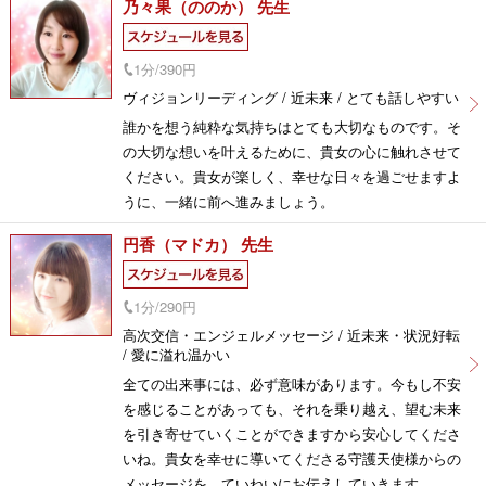
乃々果（ののか） 先生
1分/390円
ヴィジョンリーディング / 近未来 / とても話しやすい
誰かを想う純粋な気持ちはとても大切なものです。そ
の大切な想いを叶えるために、貴女の心に触れさせて
ください。貴女が楽しく、幸せな日々を過ごせますよ
うに、一緒に前へ進みましょう。
円香（マドカ） 先生
1分/290円
高次交信・エンジェルメッセージ / 近未来・状況好転
/ 愛に溢れ温かい
全ての出来事には、必ず意味があります。今もし不安
を感じることがあっても、それを乗り越え、望む未来
を引き寄せていくことができますから安心してくださ
いね。貴女を幸せに導いてくださる守護天使様からの
メッセージを、ていねいにお伝えしていきます。