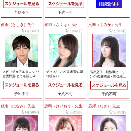
やすい
予約不可
予約不可
俊希（としき）先生
桜羽（さくは） 先生
文奏（ふみか）先生
1分/260円
1分/320円
1分/260円
スピリチュアルタロット/
チャネリング/復縁/愛に溢
高次交信・龍波動ヒーリ
恋愛問題/とても話しやす
れ暖かい
ング/恋愛問題・関係性の
い
修復/前向きになれる
予約不可
予約不可
予約不可
穂南（ほなみ）先生
恵鴎（けいおう）先生
凪輝（なぎ） 先生
1分/260円
1分/260円
1分/260円