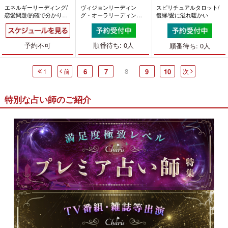
エネルギーリーディング/
ヴィジョンリーディン
スピリチュアルタロット/
恋愛問題/的確で分かりや
グ・オーラリーディング/
復縁/愛に溢れ暖かい
すい
本音・近未来/とても話し
やすい
予約不可
順番待ち: 0人
順番待ち: 0人
8
1
前
6
7
9
10
次
特別な占い師のご紹介