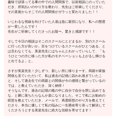
趣味で頑張ってる事の中での人間関係で、以前相談にのっていた
だき、邪気払いのやり方を教わり、先生はご祈祷してくださり、
その直後からそこでの人間関係がガラッと変わりました！！
いじわるな視線を向けていた人達は急に親切になり、私への態度
が一変したんです！
先生がご祈祷してくださったお陰〜。驚きと感謝です！！
そして今日の相談はそこのスクールにとどまるか、別のスクール
に行った方が良いか。目をつけているスクールがひとつある、と
は言わなくても、美楽先生にはちゃんとわかっていらして、「も
うひとつの方に移った方が私のモチベーションも上がるし輝ける
と出てるよ」と。
さすが美楽先生！少しずつ、新しい所に移りまーす。両親や家族
関係も見ていただいて、私は過去の記憶に囚われ過ぎていたこ
と、そして過去生での両親との関係が今の感情と繋がっているの
では、と教えていただき、深く納得！
そうなんです。過去の記憶の檻の中に自分で自分を閉じ込めてる
な、と腑に落ちたらなんか楽になりました。そこで私にお勧めの
瞑想を教えていただき、メールで、再度瞑想のやり方を教えてく
ださり、本当に優しくて私の悩みに一生懸命寄り添って解決して
くださろうとする美楽先生に絶大な信頼を寄せてます！