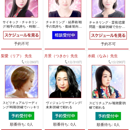
サイキック・チャネリン
チャネリング・結界術/相
チャネリング・霊視/恋愛
グ/相手の気持ち・時期/的
手の気持ち・復縁/前向き
問題・復縁/的確で分かり
確で分かりやすい
になれる
やすい
予約不可
予約不可
梨愛（リア） 先生
月景（つきか）先生
水鏡（なみ）先生
1分/260円
1分/310円
1分/290円
スピリチュアルリーディ
ヴィジョンリーディング/
スピリチュアル/複雑愛/的
ング/時期/的確でハッキリ
未来/的確で頼れる
確で頼れる
順番待ち: 0人
順番待ち: 0人
順番待ち: 0人