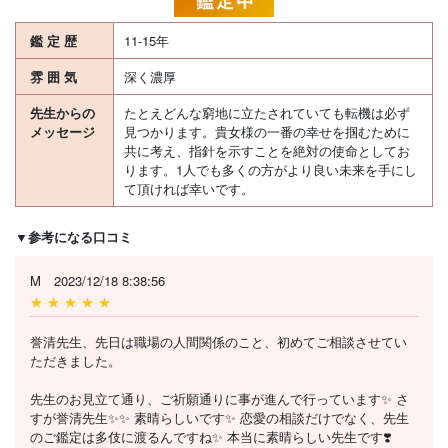
鑑 定 歴
11-15年
雰 囲 気
深く濃厚
先生からの
たとえどんな窮地に立たされていても転機は必ず
メッセージ
見つかります。貴女様の一番の幸せを掴むために
共に考え、指針を示すことを絶対の使命としてお
ります。1人でも多くの方がより良い未来を手にし
て頂ければ幸いです。
▼参考になる口コミ
M 2023/12/18 8:38:56
★ ★ ★ ★ ★
誉清先生、先日は職場の人間関係のこと、初めてご相談させてい
ただきました。
先生のお見立て通り、ご祈願通りに事が進んで行っています✨ さ
すが誉清先生✨✨ 素晴らしいです✨ 恋愛の相談だけでなく、先生
のご鑑定は多伎に渡るんですね✨ 本当に素晴らしい先生です❣️