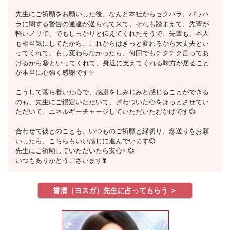
先生にご祈願をお願いした後、なんと本社からセクハラ、パワハ
ラに関する警告の通達が送られて来て、それも踏まえて、先輩が
軽いノリで、でもしっかりと伝えてくれたそうで、先輩も、本人
も相当気にしてたから、これからはきっと変わるから大丈夫とい
ってくれて、もし変わらなかったら、何回でもチクチク言ってあ
げるから😷といってくれて、身近に支えてくれる味方が居ること
が本当に心強く感謝です✨
こうして落ち着いた心で、感謝をしみじみと感じることができる
のも、先生にご鑑定いただいて、ざわついた心をほっとさせてい
ただいて、エネルギーチャージしていただいたおかげです💞
合わせて彼とのことも、いつものご祈願と縁切り、念送りをお願
いしたら、こちらもいい感じに進んでいます💞
先生にご祈願していただいたら安心✨💞
いつもありがとうございます❣️
誉清（ヨスガ）先生に占ってもらう ＞