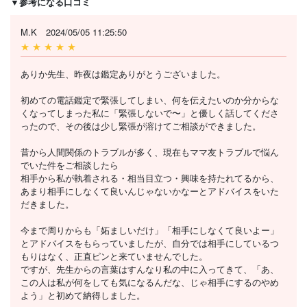
▼参考になる口コミ
M.K 2024/05/05 11:25:50
★ ★ ★ ★ ★
ありか先生、昨夜は鑑定ありがとうございました。
初めての電話鑑定で緊張してしまい、何を伝えたいのか分からな
くなってしまった私に「緊張しないで〜」と優しく話してくださ
ったので、その後は少し緊張が溶けてご相談ができました。
昔から人間関係のトラブルが多く、現在もママ友トラブルで悩ん
でいた件をご相談したら
相手から私が執着される・相当目立つ・興味を持たれてるから、
あまり相手にしなくて良いんじゃないかなーとアドバイスをいた
だきました。
今まで周りからも「妬ましいだけ」「相手にしなくて良いよー」
とアドバイスをもらっていましたが、自分では相手にしているつ
もりはなく、正直ピンと来ていませんでした。
ですが、先生からの言葉はすんなり私の中に入ってきて、「あ、
この人は私が何をしても気になるんだな、じゃ相手にするのやめ
よう」と初めて納得しました。