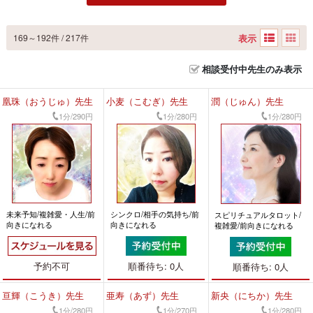
表示
169～192件 / 217件
相談受付中先生のみ表示
凰珠（おうじゅ）先生
小麦（こむぎ）先生
潤（じゅん）先生
1分/290円
1分/280円
1分/280円
未来予知/複雑愛・人生/前
シンクロ/相手の気持ち/前
スピリチュアルタロット/
向きになれる
向きになれる
複雑愛/前向きになれる
予約不可
順番待ち: 0人
順番待ち: 0人
亘輝（こうき）先生
亜寿（あず）先生
新央（にちか）先生
1分/280円
1分/270円
1分/280円