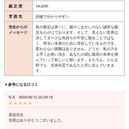
鑑 定 歴
16-20年
雰 囲 気
的確で分かりやすい
先生からの
私の鑑定は第一に、嘘やごまかしのない誠実な鑑
メッセージ
定を心がけております。そして、見えない世界は
決してダークな気持ちや不安に陥ることではな
く、明るい未来のために存在しているものです。
変わらない困難はありません。どうか、私の力を
上手くお使い頂き、あなたの望む最高の未来を掴
んでいって欲しいと願います。もちろん、どんな
時でも、全身全霊であなたと共に歩んでいきま
す。
▼参考になる口コミ
N.A 2024/05/12 22:29:15
★ ★ ★ ★ ★
美楽先生
先程はありがとうございました。