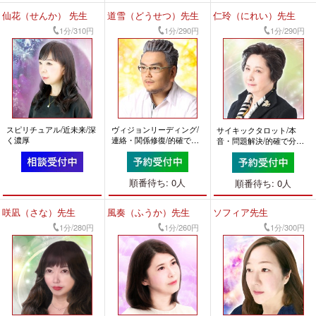
仙花（せんか） 先生
道雪（どうせつ）先生
仁玲（にれい）先生
1分/310円
1分/290円
1分/290円
スピリチュアル/近未来/深
ヴィジョンリーディング/
サイキックタロット/本
く濃厚
連絡・関係修復/的確で分
音・問題解決/的確で分か
かりやすい
りやすい
順番待ち: 0人
順番待ち: 0人
咲凪（さな）先生
風奏（ふうか）先生
ソフィア先生
1分/280円
1分/260円
1分/300円