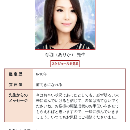
存珈（ありか） 先生
鑑 定 歴
6-10年
雰 囲 気
前向きになれる
先生からの
今はお辛い状況であったとしても、必ず明るい未
メッセージ
来に進んでいけると信じて、希望は捨てないでく
ださいね。お客様の願望成就のお手伝いをさせて
もらえればと思いますので、一緒に歩んでいきま
しょう。いつでもお気軽にご相談くださいませ。