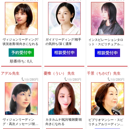
ヴィジョンリーディング/
ガイドリーディング/相手
インスピレーションタロ
状況改善/前向きになれる
の気持ち/深く濃厚
ット・スピリチュアルリ
ーディング/本音・資質/前
向きになれる
順番待ち: 0人
アデル先生
憂惟（うい） 先生
千景（ちかげ）先生
1分/280円
1分/280円
1分/280円
ヴィジョンリーディン
カタカムナ祝詞/複雑愛/前
ビブリオマンシー・スピ
グ・高次メッセージ/状況
向きになれる
リチュアルリーディング/
好転/前向きになれる
トラブル回避/とても話し