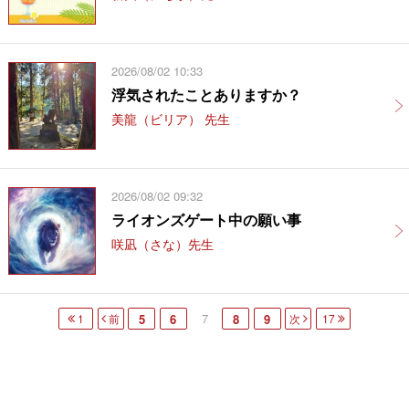
2026/08/02 10:33
浮気されたことありますか？
美龍（ビリア） 先生
2026/08/02 09:32
ライオンズゲート中の願い事
咲凪（さな）先生
7
1
前
5
6
8
9
次
17