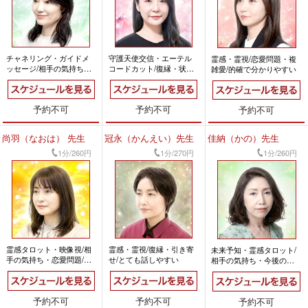
チャネリング・ガイドメ
守護天使交信・エーテル
霊感・霊視/恋愛問題・複
ッセージ/相手の気持ち・
コードカット/復縁・状況
雑愛/的確で分かりやすい
魅力引き出し/愛に溢れ温
好転/愛に溢れ暖かい
かい
予約不可
予約不可
予約不可
尚羽（なおは） 先生
冠永（かんえい）先生
佳納（かの）先生
1分/260円
1分/270円
1分/260円
霊感タロット・映像視/相
霊感・霊視/復縁・引き寄
未来予知・霊感タロット/
手の気持ち・恋愛問題/的
せ/とても話しやすい
相手の気持ち・今後の展
確で分かりやすい
開/とても話しやすい
予約不可
予約不可
予約不可