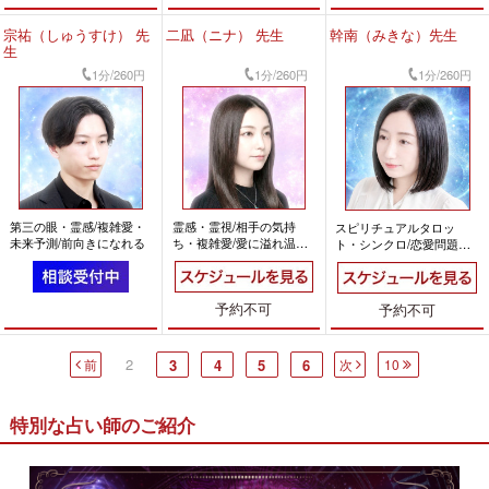
宗祐（しゅうすけ） 先
二凪（ニナ） 先生
幹南（みきな）先生
生
1分/260円
1分/260円
1分/260円
第三の眼・霊感/複雑愛・
霊感・霊視/相手の気持
スピリチュアルタロッ
未来予測/前向きになれる
ち・複雑愛/愛に溢れ温か
ト・シンクロ/恋愛問題・
い
復縁/前向きになれる
予約不可
予約不可
2
前
3
4
5
6
次
10
特別な占い師のご紹介