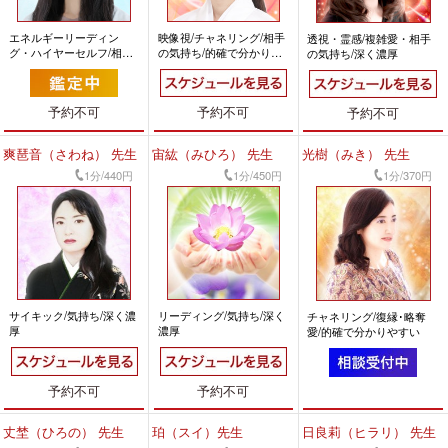
エネルギーリーディン
映像視/チャネリング/相手
透視・霊感/複雑愛・相手
グ・ハイヤーセルフ/相手
の気持ち/的確で分かりや
の気持ち/深く濃厚
の気持ち/的確で頼れる
すい
予約不可
予約不可
予約不可
爽琶音（さわね） 先生
宙紘（みひろ） 先生
光樹（みき） 先生
1分/440円
1分/450円
1分/370円
サイキック/気持ち/深く濃
リーディング/気持ち/深く
チャネリング/復縁･略奪
厚
濃厚
愛/的確で分かりやすい
予約不可
予約不可
丈埜（ひろの） 先生
珀（スイ）先生
日良莉（ヒラリ） 先生