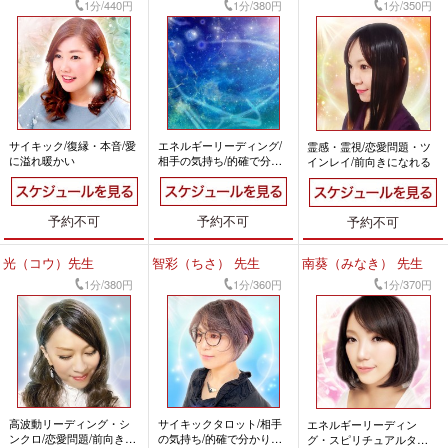
1分/440円
1分/380円
1分/350円
サイキック/復縁・本音/愛
エネルギーリーディング/
霊感・霊視/恋愛問題・ツ
に溢れ暖かい
相手の気持ち/的確で分か
インレイ/前向きになれる
りやすい
予約不可
予約不可
予約不可
光（コウ）先生
智彩（ちさ） 先生
南葵（みなき） 先生
1分/380円
1分/360円
1分/370円
高波動リーディング・シ
サイキックタロット/相手
エネルギーリーディン
ンクロ/恋愛問題/前向きに
の気持ち/的確で分かりや
グ・スピリチュアルタロ