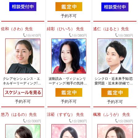
なれる
すい
ット/相手の気持ち/前向き
になれる
予約不可
佐和（さわ）先生
緋彩（ひいろ） 先生
遙仁（はると）先生
1分/410円
1分/380円
1分/380円
クレアセンシェンス・エ
波動読み・ヴィジョンリ
シンクロ・近未来予知/恋
ネルギーリーディング/復
ーディング/相手の気持ち/
愛問題・近未来/的確で分
縁/前向きになれる
的確で分かりやすい
かりやすい
予約不可
予約不可
予約不可
悠乃（はるの）先生
涼菘（すずな） 先生
楓雅（ふうが） 先生
1分/330円
1分/280円
1分/260円