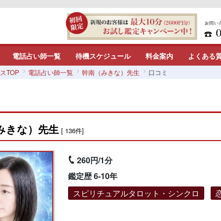
電話占い師一覧
待機スケジュール
料金案内
よくある
スTOP
電話占い師一覧
幹南（みきな）先生
口コミ
みきな）先生
[ 136件]
260円/1分
鑑定歴 6-10年
スピリチュアルタロット・シンクロ