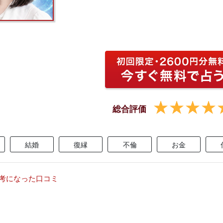
総合評価
結婚
復縁
不倫
お金
考になった口コミ