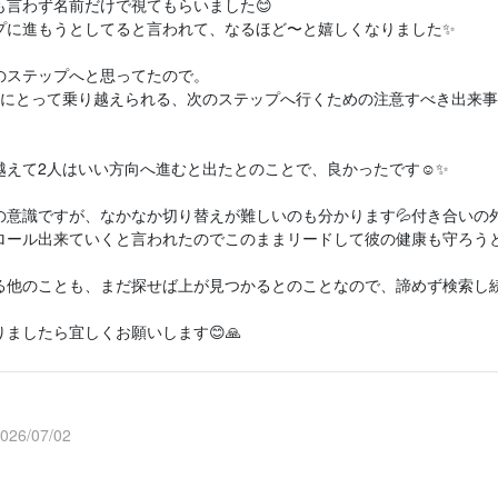
も言わず名前だけで視てもらいました😊
プに進もうとしてると言われて、なるほど〜と嬉しくなりました✨
のステップへと思ってたので。
人にとって乗り越えられる、次のステップへ行くための注意すべき出来
越えて2人はいい方向へ進むと出たとのことで、良かったです☺️✨
の意識ですが、なかなか切り替えが難しいのも分かります💦付き合いの外
ロール出来ていくと言われたのでこのままリードして彼の健康も守ろうと
る他のことも、まだ探せば上が見つかるとのことなので、諦めず検索し続け
ましたら宜しくお願いします😊🙏
6/07/02