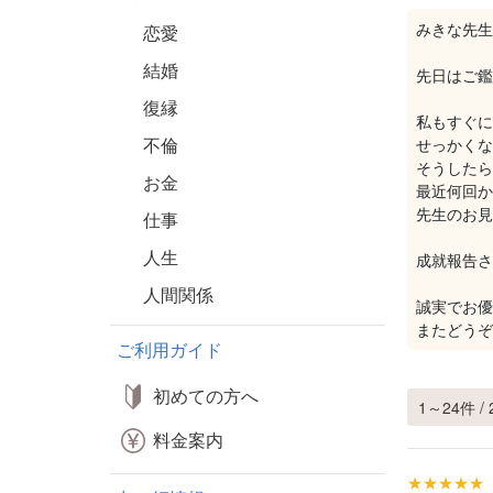
みきな先生(*
恋愛
結婚
先日はご鑑
復縁
私もすぐに
不倫
せっかくな
そうしたら
お金
最近何回か
先生のお見
仕事
人生
成就報告さ
人間関係
誠実でお優
またどうぞ
ご利用ガイド
初めての方へ
1～24件 / 
料金案内
★★★★★