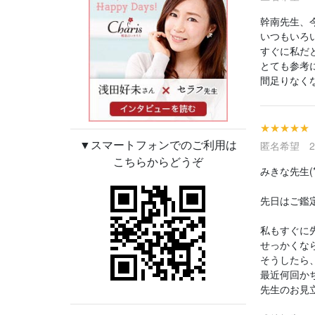
幹南先生、今
いつもいろ
すぐに私だ
とても参考
間足りなく
★★★★★
▼スマートフォンでのご利用は
匿名希望 202
こちらからどうぞ
みきな先生(*
先日はご鑑定
私もすぐに
せっかくな
そうしたら
最近何回か
先生のお見