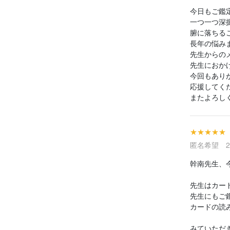
今日もご鑑
一つ一つ深
腑に落ちる
長年の悩み
先生からの
先生におか
今回もあり
応援してく
またよろし
★★★★★
匿名希望 202
幹南先生、
先生はカー
先生にもご
カードの読
みていただ