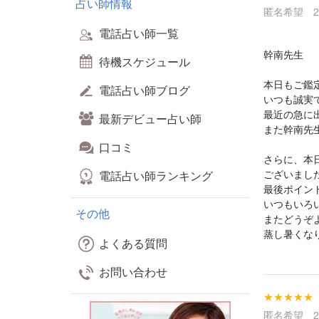
占い師情報
匿名希望 202
電話占い師一覧
幹南先生
待機スケジュール
本日もご鑑定
電話占い師ブログ
いつも誠実
最近の急に出
最新デビュー占い師
また幹南先
口コミ
さらに、本
ございました
電話占い師ランキング
最後ポイン
いつもいろい
その他
またどうぞ
蒸し暑くな
よくある質問
お問い合わせ
★★★★★
匿名希望 202