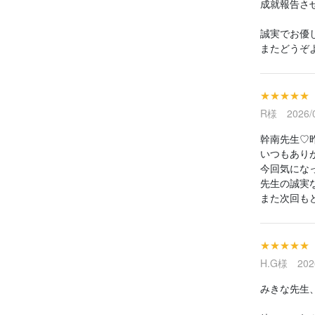
成就報告さ
誠実でお優
またどうぞよ
★★★★★
R様 2026/0
幹南先生♡
いつもあり
今回気にな
先生の誠実
また次回もど
★★★★★
H.G様 2026
みきな先生