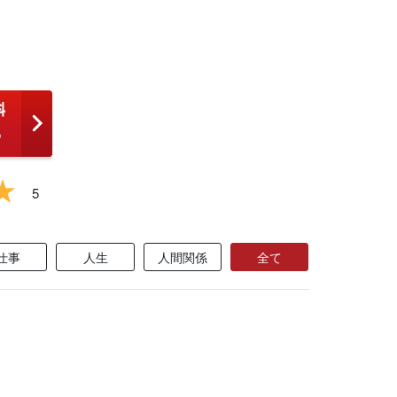
5
仕事
人生
人間関係
全て