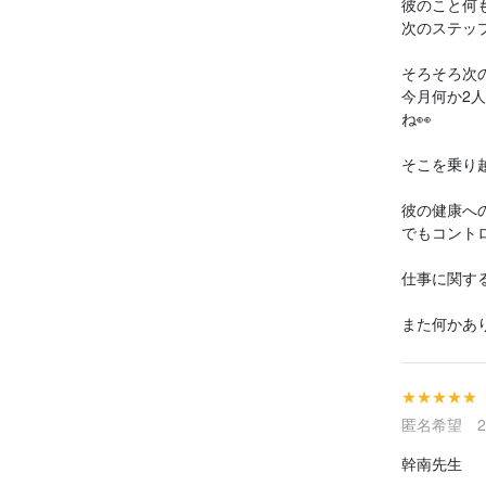
彼のこと何
次のステッ
そろそろ次
今月何か2
ね👀
そこを乗り
彼の健康へ
でもコント
仕事に関す
また何かあり
★★★★★
匿名希望 202
幹南先生